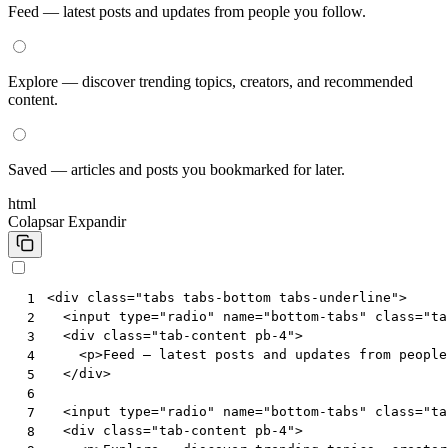
Feed — latest posts and updates from people you follow.
Explore — discover trending topics, creators, and recommended
content.
Saved — articles and posts you bookmarked for later.
html
Colapsar
Expandir
<
div
class
=
"tabs tabs-bottom tabs-underline"
>
 1
<
input
type
=
"radio"
name
=
"bottom-tabs"
class
=
"ta
 2
<
div
class
=
"tab-content pb-4"
>
 3
<
p
>
Feed — latest posts and updates from people
 4
</
div
>
 5
 6
<
input
type
=
"radio"
name
=
"bottom-tabs"
class
=
"ta
 7
<
div
class
=
"tab-content pb-4"
>
 8