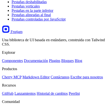
Pestañas deshabilitadas
Pestañas verticales
Pestañas en la parte inferior
Pestañas alineadas al final
Pestañas controladas por JavaScript
Frutjam
Una biblioteca de UI basada en estándares, construida con Tailwind
CSS.
Explorar
Componentes
Documentación
Plugins
Bloques
Blog
Productos
Cherry MCP
Markdown Editor
Contáctanos
Escribe para nosotros
Recursos
GitHub
Lanzamientos
Historial de cambios
Peerlist
Comunidad