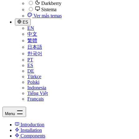
Darkberry
Sistema
Ver más temas
ES
EN
中文
繁體
日本語
한국어
PT
ES
DE
Türkçe
Polski
Indonesia
Tiếng Việt
Français
Menu
Introduction
Installation
Components