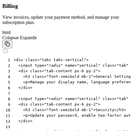
Billing
View invoices, update your payment method, and manage your
subscription plan.
html
Colapsar
Expandir
<
div
class
=
"tabs tabs-vertical"
>
 1
<
input
type
=
"radio"
name
=
"vertical"
class
=
"tab"
 2
<
div
class
=
"tab-content px-6 py-2"
>
 3
<
h3
class
=
"font-semibold mb-1"
>
General Setting
 4
<
p
>
Manage your display name, language preferen
 5
</
div
>
 6
 7
<
input
type
=
"radio"
name
=
"vertical"
class
=
"tab"
 8
<
div
class
=
"tab-content px-6 py-2"
>
 9
<
h3
class
=
"font-semibold mb-1"
>
Security
</
h3
>
10
<
p
>
Update your password, enable two-factor aut
11
</
div
>
12
13