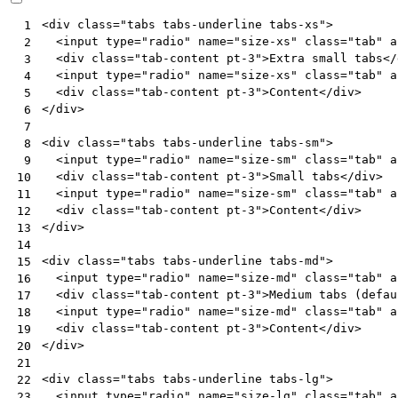
<
div
class
=
"tabs tabs-underline tabs-xs"
>
 1
<
input
type
=
"radio"
name
=
"size-xs"
class
=
"tab"
a
 2
<
div
class
=
"tab-content pt-3"
>
Extra small tabs
</
 3
<
input
type
=
"radio"
name
=
"size-xs"
class
=
"tab"
a
 4
<
div
class
=
"tab-content pt-3"
>
Content
</
div
>
 5
</
div
>
 6
 7
<
div
class
=
"tabs tabs-underline tabs-sm"
>
 8
<
input
type
=
"radio"
name
=
"size-sm"
class
=
"tab"
a
 9
<
div
class
=
"tab-content pt-3"
>
Small tabs
</
div
>
10
<
input
type
=
"radio"
name
=
"size-sm"
class
=
"tab"
a
11
<
div
class
=
"tab-content pt-3"
>
Content
</
div
>
12
</
div
>
13
14
<
div
class
=
"tabs tabs-underline tabs-md"
>
15
<
input
type
=
"radio"
name
=
"size-md"
class
=
"tab"
a
16
<
div
class
=
"tab-content pt-3"
>
Medium tabs (defau
17
<
input
type
=
"radio"
name
=
"size-md"
class
=
"tab"
a
18
<
div
class
=
"tab-content pt-3"
>
Content
</
div
>
19
</
div
>
20
21
<
div
class
=
"tabs tabs-underline tabs-lg"
>
22
<
input
type
=
"radio"
name
=
"size-lg"
class
=
"tab"
a
23