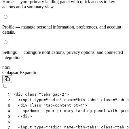
Home — your primary landing panel with quick access to key
actions and a summary view.
Profile — manage personal information, preferences, and account
details.
Settings — configure notifications, privacy options, and connected
integrations.
html
Colapsar
Expandir
<
div
class
=
"tabs gap-2"
>
 1
<
input
type
=
"radio"
name
=
"btn-tabs"
class
=
"tab b
 2
<
div
class
=
"tab-content pt-4"
>
 3
<
p
>
Home — your primary landing panel with quic
 4
</
div
>
 5
 6
<
input
type
=
"radio"
name
=
"btn-tabs"
class
=
"tab b
 7