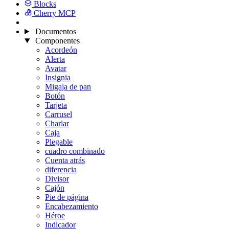
Blocks
Cherry MCP
Documentos
Componentes
Acordeón
Alerta
Avatar
Insignia
Migaja de pan
Botón
Tarjeta
Carrusel
Charlar
Caja
Plegable
cuadro combinado
Cuenta atrás
diferencia
Divisor
Cajón
Pie de página
Encabezamiento
Héroe
Indicador