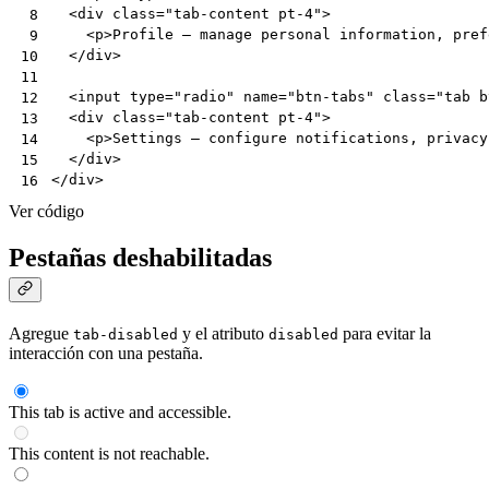
<
div
class
=
"tab-content pt-4"
>
 8
<
p
>
Profile — manage personal information, pref
 9
</
div
>
10
11
<
input
type
=
"radio"
name
=
"btn-tabs"
class
=
"tab b
12
<
div
class
=
"tab-content pt-4"
>
13
<
p
>
Settings — configure notifications, privacy
14
</
div
>
15
</
div
>
16
Ver código
Pestañas deshabilitadas
Agregue
y el atributo
para evitar la
tab-disabled
disabled
interacción con una pestaña.
This tab is active and accessible.
This content is not reachable.