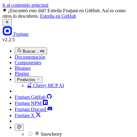
Ir al contenido principal
¿Encontró esto útil? Estrella Frutjam en GitHub. Así es como
otros lo descubren.
Estrella en GitHub
Frutjam
v2.2.5
Buscar...
⌘K
Documentación
Componentes
Bloques
Plugins
Productos
🍒
Cherry MCP
AI
Frutjam GitHub
Frutjam NPM
Frutjam Discord
Frutjam X
Snowberry