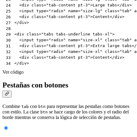
<
div
class
=
"tab-content pt-3"
>
Large tabs
</
div
>
24
<
input
type
=
"radio"
name
=
"size-lg"
class
=
"tab"
a
25
<
div
class
=
"tab-content pt-3"
>
Content
</
div
>
26
</
div
>
27
28
<
div
class
=
"tabs tabs-underline tabs-xl"
>
29
<
input
type
=
"radio"
name
=
"size-xl"
class
=
"tab"
a
30
<
div
class
=
"tab-content pt-3"
>
Extra large tabs
</
31
<
input
type
=
"radio"
name
=
"size-xl"
class
=
"tab"
a
32
<
div
class
=
"tab-content pt-3"
>
Content
</
div
>
33
</
div
>
34
Ver código
Pestañas con botones
Combine
con
para representar las pestañas como botones
tab
btn
con estilo. La clase
se hace cargo de los colores y el radio del
btn
borde mientras se conserva la lógica de selección de pestañas.