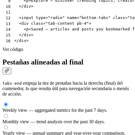
<
p
>
Explore — discover trending topics, creator
 9
</
div
>
10
11
<
input
type
=
"radio"
name
=
"bottom-tabs"
class
=
"ta
12
<
div
class
=
"tab-content pb-4"
>
13
<
p
>
Saved — articles and posts you bookmarked f
14
</
div
>
15
</
div
>
16
Ver código
Pestañas alineadas al final
empuja la tira de pestañas hacia la derecha (final) del
tabs-end
contenedor, lo que resulta útil para navegación secundaria o menús
de acción.
Weekly view — aggregated metrics for the past 7 days.
Monthly view — trend analysis over the past 30 days.
Yearly view — annual summary and year-over-year comparison.