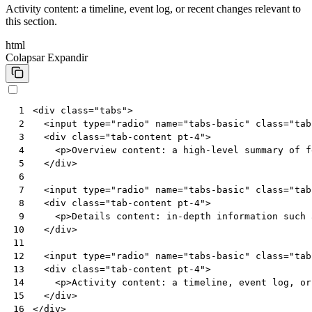
Activity content: a timeline, event log, or recent changes relevant to
this section.
html
Colapsar
Expandir
<
div
class
=
"tabs"
>
 1
<
input
type
=
"radio"
name
=
"tabs-basic"
class
=
"tab
 2
<
div
class
=
"tab-content pt-4"
>
 3
<
p
>
Overview content: a high-level summary of f
 4
</
div
>
 5
 6
<
input
type
=
"radio"
name
=
"tabs-basic"
class
=
"tab
 7
<
div
class
=
"tab-content pt-4"
>
 8
<
p
>
Details content: in-depth information such 
 9
</
div
>
10
11
<
input
type
=
"radio"
name
=
"tabs-basic"
class
=
"tab
12
<
div
class
=
"tab-content pt-4"
>
13
<
p
>
Activity content: a timeline, event log, or
14
</
div
>
15
</
div
>
16