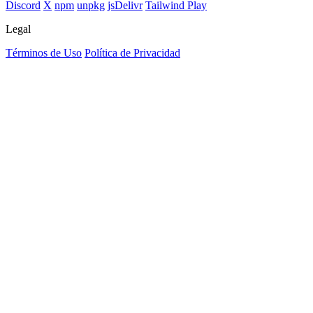
Discord
X
npm
unpkg
jsDelivr
Tailwind Play
Legal
Términos de Uso
Política de Privacidad