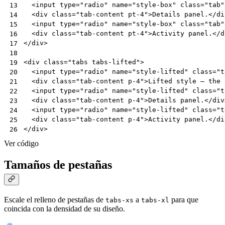
<
input
type
=
"radio"
name
=
"style-box"
class
=
"tab"
13
<
div
class
=
"tab-content pt-4"
>
Details panel.
</
di
14
<
input
type
=
"radio"
name
=
"style-box"
class
=
"tab"
15
<
div
class
=
"tab-content pt-4"
>
Activity panel.
</
d
16
</
div
>
17
18
<
div
class
=
"tabs tabs-lifted"
>
19
<
input
type
=
"radio"
name
=
"style-lifted"
class
=
"t
20
<
div
class
=
"tab-content p-4"
>
Lifted style — the 
21
<
input
type
=
"radio"
name
=
"style-lifted"
class
=
"t
22
<
div
class
=
"tab-content p-4"
>
Details panel.
</
div
23
<
input
type
=
"radio"
name
=
"style-lifted"
class
=
"t
24
<
div
class
=
"tab-content p-4"
>
Activity panel.
</
di
25
</
div
>
26
Ver código
Tamaños de pestañas
Escale el relleno de pestañas de
a
para que
tabs-xs
tabs-xl
coincida con la densidad de su diseño.