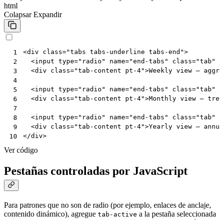
html
Colapsar
Expandir
<
div
class
=
"tabs tabs-underline tabs-end"
>
 1
<
input
type
=
"radio"
name
=
"end-tabs"
class
=
"tab"
 2
<
div
class
=
"tab-content pt-4"
>
Weekly view — aggr
 3
 4
<
input
type
=
"radio"
name
=
"end-tabs"
class
=
"tab"
 5
<
div
class
=
"tab-content pt-4"
>
Monthly view — tre
 6
 7
<
input
type
=
"radio"
name
=
"end-tabs"
class
=
"tab"
 8
<
div
class
=
"tab-content pt-4"
>
Yearly view — annu
 9
</
div
>
10
Ver código
Pestañas controladas por JavaScript
Para patrones que no son de radio (por ejemplo, enlaces de anclaje,
contenido dinámico), agregue
a la pestaña seleccionada
tab-active