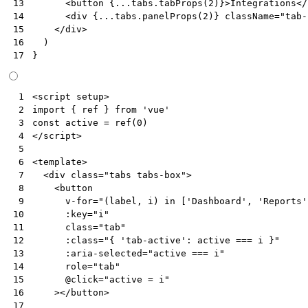
<
button
{
...tabs.tabProps
(
2
)
}>
Integrations
</
13
<
div
{
...tabs.panelProps
(
2
)
}
className
=
"tab-
14
</
div
>
15
)
16
}
17
<
script
setup
>
 1
import
{
ref
}
from
'vue'
 2
const
active
=
ref
(
0
)
 3
</
script
>
 4
 5
<
template
>
 6
<
div
class
=
"tabs tabs-box"
>
 7
<
button
 8
v-for
=
"(label, i) in ['Dashboard', 'Reports'
 9
:key
=
"i"
10
class
=
"tab"
11
:class
=
"{ 'tab-active': active === i }"
12
:aria-selected
=
"active === i"
13
role
=
"tab"
14
@
click
=
"active = i"
15
></
button
>
16
17