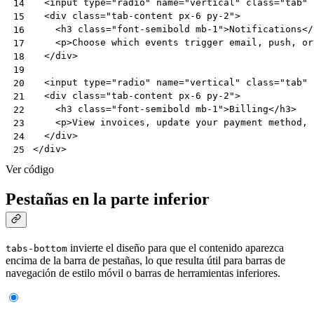
<
input
type
=
"radio"
name
=
"vertical"
class
=
"tab"
14
<
div
class
=
"tab-content px-6 py-2"
>
15
<
h3
class
=
"font-semibold mb-1"
>
Notifications
</
16
<
p
>
Choose which events trigger email, push, or
17
</
div
>
18
19
<
input
type
=
"radio"
name
=
"vertical"
class
=
"tab"
20
<
div
class
=
"tab-content px-6 py-2"
>
21
<
h3
class
=
"font-semibold mb-1"
>
Billing
</
h3
>
22
<
p
>
View invoices, update your payment method, 
23
</
div
>
24
</
div
>
25
Ver código
Pestañas en la parte inferior
invierte el diseño para que el contenido aparezca
tabs-bottom
encima de la barra de pestañas, lo que resulta útil para barras de
navegación de estilo móvil o barras de herramientas inferiores.