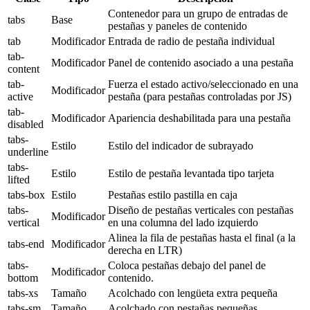
Contenedor para un grupo de entradas de
tabs
Base
pestañas y paneles de contenido
tab
Modificador
Entrada de radio de pestaña individual
tab-
Modificador
Panel de contenido asociado a una pestaña
content
tab-
Fuerza el estado activo/seleccionado en una
Modificador
active
pestaña (para pestañas controladas por JS)
tab-
Modificador
Apariencia deshabilitada para una pestaña
disabled
tabs-
Estilo
Estilo del indicador de subrayado
underline
tabs-
Estilo
Estilo de pestaña levantada tipo tarjeta
lifted
tabs-box
Estilo
Pestañas estilo pastilla en caja
tabs-
Diseño de pestañas verticales con pestañas
Modificador
vertical
en una columna del lado izquierdo
Alinea la fila de pestañas hasta el final (a la
tabs-end
Modificador
derecha en LTR)
tabs-
Coloca pestañas debajo del panel de
Modificador
bottom
contenido.
tabs-xs
Tamaño
Acolchado con lengüeta extra pequeña
tabs-sm
Tamaño
Acolchado con pestañas pequeñas