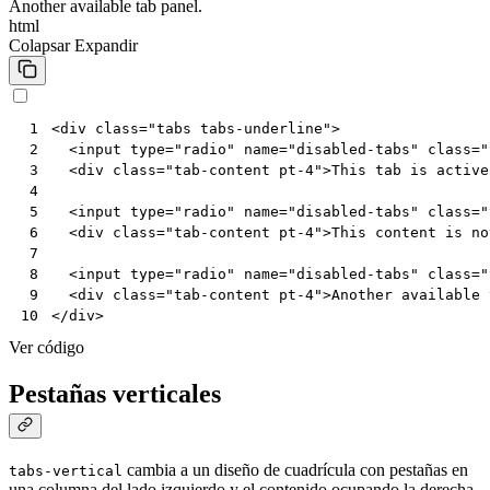
Another available tab panel.
html
Colapsar
Expandir
<
div
class
=
"tabs tabs-underline"
>
 1
<
input
type
=
"radio"
name
=
"disabled-tabs"
class
=
"
 2
<
div
class
=
"tab-content pt-4"
>
This tab is active
 3
 4
<
input
type
=
"radio"
name
=
"disabled-tabs"
class
=
"
 5
<
div
class
=
"tab-content pt-4"
>
This content is no
 6
 7
<
input
type
=
"radio"
name
=
"disabled-tabs"
class
=
"
 8
<
div
class
=
"tab-content pt-4"
>
Another available 
 9
</
div
>
10
Ver código
Pestañas verticales
cambia a un diseño de cuadrícula con pestañas en
tabs-vertical
una columna del lado izquierdo y el contenido ocupando la derecha.