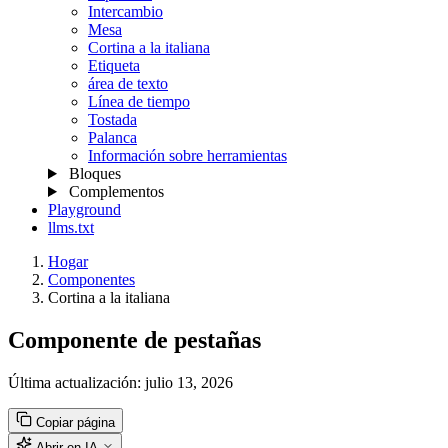
Intercambio
Mesa
Cortina a la italiana
Etiqueta
área de texto
Línea de tiempo
Tostada
Palanca
Información sobre herramientas
Bloques
Complementos
Playground
llms.txt
Hogar
Componentes
Cortina a la italiana
Componente de pestañas
Última actualización:
julio 13, 2026
Copiar página
Abrir en IA