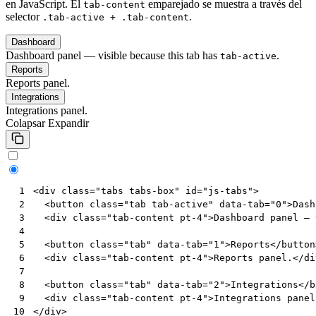
en JavaScript. El
emparejado se muestra a través del
tab-content
selector
.
.tab-active + .tab-content
Dashboard
Dashboard panel — visible because this tab has
.
tab-active
Reports
Reports panel.
Integrations
Integrations panel.
Colapsar
Expandir
<
div
class
=
"tabs tabs-box"
id
=
"js-tabs"
>
 1
<
button
class
=
"tab tab-active"
data-tab
=
"0"
>
Dash
 2
<
div
class
=
"tab-content pt-4"
>
Dashboard panel — 
 3
 4
<
button
class
=
"tab"
data-tab
=
"1"
>
Reports
</
button
 5
<
div
class
=
"tab-content pt-4"
>
Reports panel.
</
di
 6
 7
<
button
class
=
"tab"
data-tab
=
"2"
>
Integrations
</
b
 8
<
div
class
=
"tab-content pt-4"
>
Integrations panel
 9
</
div
>
10