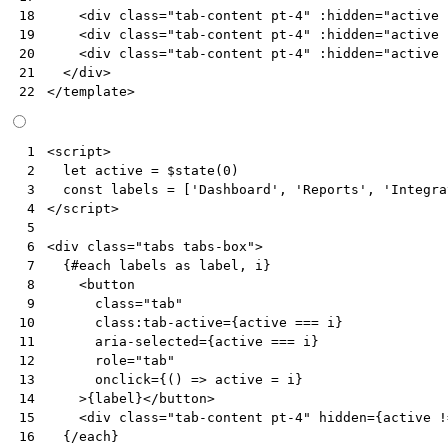
<
div
class
=
"tab-content pt-4"
:hidden
=
"active 
18
<
div
class
=
"tab-content pt-4"
:hidden
=
"active 
19
<
div
class
=
"tab-content pt-4"
:hidden
=
"active 
20
</
div
>
21
</
template
>
22
<
script
>
 1
let
active
=
$state
(
0
)
 2
const
labels
=
[
'Dashboard'
,
'Reports'
,
'Integra
 3
</
script
>
 4
 5
<
div
class
=
"tabs tabs-box"
>
 6
  {#each labels as label, i}

 7
<
button
 8
class
=
"tab"
 9
class:tab-active
=
{active
===
i
}
10
aria-selected
=
{active
===
i
}
11
role
=
"tab"
12
onclick
=
{()
=
>
 active = i}

13
    >{label}
</
button
>
14
<
div
class
=
"tab-content pt-4"
hidden
=
{active
!
15
16