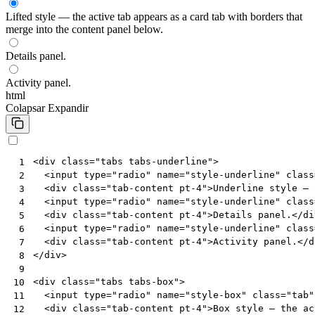
Lifted style — the active tab appears as a card tab with borders that
merge into the content panel below.
Details panel.
Activity panel.
html
Colapsar
Expandir
<
div
class
=
"tabs tabs-underline"
>
 1
<
input
type
=
"radio"
name
=
"style-underline"
class
 2
<
div
class
=
"tab-content pt-4"
>
Underline style — 
 3
<
input
type
=
"radio"
name
=
"style-underline"
class
 4
<
div
class
=
"tab-content pt-4"
>
Details panel.
</
di
 5
<
input
type
=
"radio"
name
=
"style-underline"
class
 6
<
div
class
=
"tab-content pt-4"
>
Activity panel.
</
d
 7
</
div
>
 8
 9
<
div
class
=
"tabs tabs-box"
>
10
<
input
type
=
"radio"
name
=
"style-box"
class
=
"tab"
11
<
div
class
=
"tab-content pt-4"
>
Box style — the ac
12