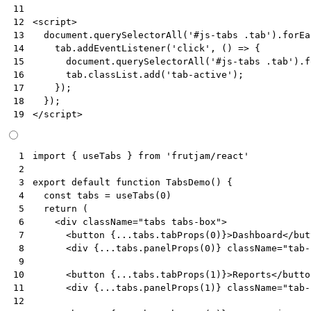
11
<
script
>
12
document
.
querySelectorAll
(
'#js-tabs .tab'
).
forEa
13
tab
.
addEventListener
(
'click'
,
()
=>
{
14
document
.
querySelectorAll
(
'#js-tabs .tab'
).
f
15
tab
.
classList
.
add
(
'tab-active'
);
16
});
17
});
18
</
script
>
19
import
{
useTabs
}
from
'frutjam/react'
 1
 2
export
default
function
TabsDemo
()
{
 3
const
tabs
=
useTabs
(
0
)
 4
return
(
 5
<
div
className
=
"tabs tabs-box"
>
 6
<
button
{
...tabs.tabProps
(
0
)
}>
Dashboard
</
but
 7
<
div
{
...tabs.panelProps
(
0
)
}
className
=
"tab-
 8
 9
<
button
{
...tabs.tabProps
(
1
)
}>
Reports
</
butto
10
<
div
{
...tabs.panelProps
(
1
)
}
className
=
"tab-
11
12