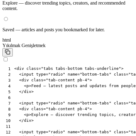
Explore — discover trending topics, creators, and recommended
content.
Saved — articles and posts you bookmarked for later.
html
Yıkılmak
Genişletmek
<
div
class
=
"tabs tabs-bottom tabs-underline"
>
 1
<
input
type
=
"radio"
name
=
"bottom-tabs"
class
=
"ta
 2
<
div
class
=
"tab-content pb-4"
>
 3
<
p
>
Feed — latest posts and updates from people
 4
</
div
>
 5
 6
<
input
type
=
"radio"
name
=
"bottom-tabs"
class
=
"ta
 7
<
div
class
=
"tab-content pb-4"
>
 8
<
p
>
Explore — discover trending topics, creator
 9
</
div
>
10
11
<
input
type
=
"radio"
name
=
"bottom-tabs"
class
=
"ta
12