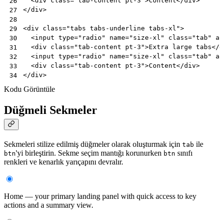
<
div
class
=
"tab-content pt-3"
>
Content
</
div
>
26
</
div
>
27
28
<
div
class
=
"tabs tabs-underline tabs-xl"
>
29
<
input
type
=
"radio"
name
=
"size-xl"
class
=
"tab"
a
30
<
div
class
=
"tab-content pt-3"
>
Extra large tabs
</
31
<
input
type
=
"radio"
name
=
"size-xl"
class
=
"tab"
a
32
<
div
class
=
"tab-content pt-3"
>
Content
</
div
>
33
</
div
>
34
Kodu Görüntüle
Düğmeli Sekmeler
Sekmeleri stilize edilmiş düğmeler olarak oluşturmak için
ile
tab
'yi birleştirin. Sekme seçim mantığı korunurken
sınıfı
btn
btn
renkleri ve kenarlık yarıçapını devralır.
Home — your primary landing panel with quick access to key
actions and a summary view.