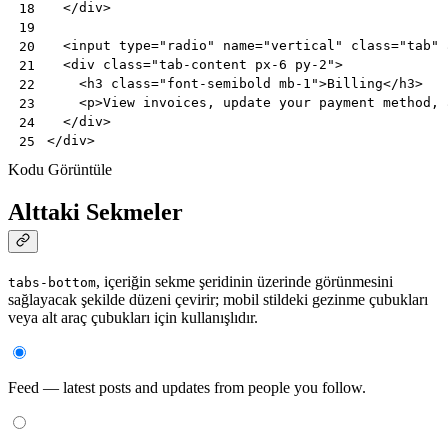
</
div
>
18
19
<
input
type
=
"radio"
name
=
"vertical"
class
=
"tab"
20
<
div
class
=
"tab-content px-6 py-2"
>
21
<
h3
class
=
"font-semibold mb-1"
>
Billing
</
h3
>
22
<
p
>
View invoices, update your payment method, 
23
</
div
>
24
</
div
>
25
Kodu Görüntüle
Alttaki Sekmeler
, içeriğin sekme şeridinin üzerinde görünmesini
tabs-bottom
sağlayacak şekilde düzeni çevirir; mobil stildeki gezinme çubukları
veya alt araç çubukları için kullanışlıdır.
Feed — latest posts and updates from people you follow.