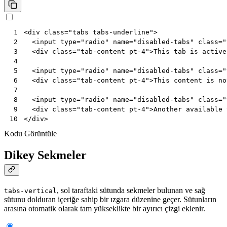
<
div
class
=
"tabs tabs-underline"
>
 1
<
input
type
=
"radio"
name
=
"disabled-tabs"
class
=
"
 2
<
div
class
=
"tab-content pt-4"
>
This tab is active
 3
 4
<
input
type
=
"radio"
name
=
"disabled-tabs"
class
=
"
 5
<
div
class
=
"tab-content pt-4"
>
This content is no
 6
 7
<
input
type
=
"radio"
name
=
"disabled-tabs"
class
=
"
 8
<
div
class
=
"tab-content pt-4"
>
Another available 
 9
</
div
>
10
Kodu Görüntüle
Dikey Sekmeler
, sol taraftaki sütunda sekmeler bulunan ve sağ
tabs-vertical
sütunu dolduran içeriğe sahip bir ızgara düzenine geçer. Sütunların
arasına otomatik olarak tam yükseklikte bir ayırıcı çizgi eklenir.