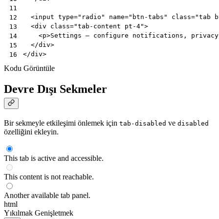
11
<
input
type
=
"radio"
name
=
"btn-tabs"
class
=
"tab b
12
<
div
class
=
"tab-content pt-4"
>
13
<
p
>
Settings — configure notifications, privacy
14
</
div
>
15
</
div
>
16
Kodu Görüntüle
Devre Dışı Sekmeler
Bir sekmeyle etkileşimi önlemek için
ve
tab-disabled
disabled
özelliğini ekleyin.
This tab is active and accessible.
This content is not reachable.
Another available tab panel.
html
Yıkılmak
Genişletmek