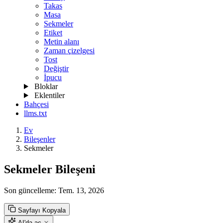
Takas
Masa
Sekmeler
Etiket
Metin alanı
Zaman çizelgesi
Tost
Değiştir
İpucu
Bloklar
Eklentiler
Bahçesi
llms.txt
Ev
Bileşenler
Sekmeler
Sekmeler Bileşeni
Son güncelleme:
Tem. 13, 2026
Sayfayı Kopyala
AI'da aç