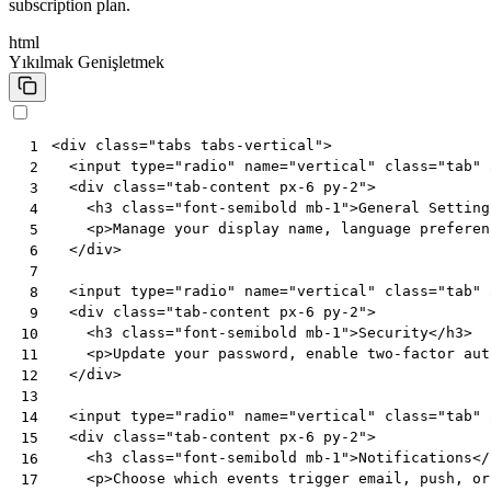
subscription plan.
html
Yıkılmak
Genişletmek
<
div
class
=
"tabs tabs-vertical"
>
 1
<
input
type
=
"radio"
name
=
"vertical"
class
=
"tab"
 2
<
div
class
=
"tab-content px-6 py-2"
>
 3
<
h3
class
=
"font-semibold mb-1"
>
General Setting
 4
<
p
>
Manage your display name, language preferen
 5
</
div
>
 6
 7
<
input
type
=
"radio"
name
=
"vertical"
class
=
"tab"
 8
<
div
class
=
"tab-content px-6 py-2"
>
 9
<
h3
class
=
"font-semibold mb-1"
>
Security
</
h3
>
10
<
p
>
Update your password, enable two-factor aut
11
</
div
>
12
13
<
input
type
=
"radio"
name
=
"vertical"
class
=
"tab"
14
<
div
class
=
"tab-content px-6 py-2"
>
15
<
h3
class
=
"font-semibold mb-1"
>
Notifications
</
16
<
p
>
Choose which events trigger email, push, or
17