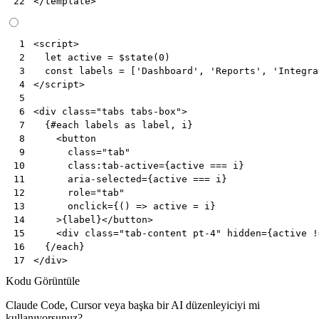
</
template
>
22
<
script
>
 1
let
active
=
$state
(
0
)
 2
const
labels
=
[
'Dashboard'
,
'Reports'
,
'Integra
 3
</
script
>
 4
 5
<
div
class
=
"tabs tabs-box"
>
 6
  {#each labels as label, i}

 7
<
button
 8
class
=
"tab"
 9
class:tab-active
=
{active
===
i
}
10
aria-selected
=
{active
===
i
}
11
role
=
"tab"
12
onclick
=
{()
=
>
 active = i}

13
    >{label}
</
button
>
14
<
div
class
=
"tab-content pt-4"
hidden
=
{active
!
15
16
</
div
>
17
Kodu Görüntüle
Claude Code, Cursor veya başka bir AI düzenleyiciyi mi
kullanıyorsunuz?