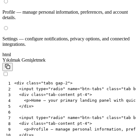
Profile — manage personal information, preferences, and account
details.
Settings — configure notifications, privacy options, and connected
integrations.
html
Yıkılmak
Genişletmek
<
div
class
=
"tabs gap-2"
>
 1
<
input
type
=
"radio"
name
=
"btn-tabs"
class
=
"tab b
 2
<
div
class
=
"tab-content pt-4"
>
 3
<
p
>
Home — your primary landing panel with quic
 4
</
div
>
 5
 6
<
input
type
=
"radio"
name
=
"btn-tabs"
class
=
"tab b
 7
<
div
class
=
"tab-content pt-4"
>
 8
<
p
>
Profile — manage personal information, pref
 9
</
div
>
10