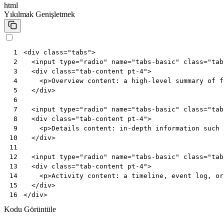
html
Yıkılmak
Genişletmek
<
div
class
=
"tabs"
>
 1
<
input
type
=
"radio"
name
=
"tabs-basic"
class
=
"tab
 2
<
div
class
=
"tab-content pt-4"
>
 3
<
p
>
Overview content: a high-level summary of f
 4
</
div
>
 5
 6
<
input
type
=
"radio"
name
=
"tabs-basic"
class
=
"tab
 7
<
div
class
=
"tab-content pt-4"
>
 8
<
p
>
Details content: in-depth information such 
 9
</
div
>
10
11
<
input
type
=
"radio"
name
=
"tabs-basic"
class
=
"tab
12
<
div
class
=
"tab-content pt-4"
>
13
<
p
>
Activity content: a timeline, event log, or
14
</
div
>
15
</
div
>
16
Kodu Görüntüle