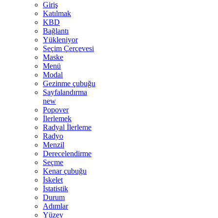
Giriş
Katılmak
KBD
Bağlantı
Yükleniyor
Seçim Çerçevesi
Maske
Menü
Modal
Gezinme çubuğu
Sayfalandırma
new
Popover
İlerlemek
Radyal İlerleme
Radyo
Menzil
Derecelendirme
Seçme
Kenar çubuğu
İskelet
İstatistik
Durum
Adımlar
Yüzey