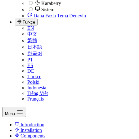
Karaberry
Sistem
Daha Fazla Tema Deneyin
Türkçe
EN
中文
繁體
日本語
한국어
PT
ES
DE
Türkçe
Polski
Indonesia
Tiếng Việt
Français
Menu
Introduction
Installation
Components