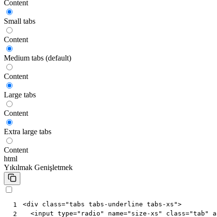
Content
Small tabs
Content
Medium tabs (default)
Content
Large tabs
Content
Extra large tabs
Content
html
Yıkılmak
Genişletmek
<
div
class
=
"tabs tabs-underline tabs-xs"
>
 1
<
input
type
=
"radio"
name
=
"size-xs"
class
=
"tab"
a
 2