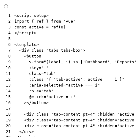
<
script
setup
>
 1
import
{
ref
}
from
'vue'
 2
const
active
=
ref
(
0
)
 3
</
script
>
 4
 5
<
template
>
 6
<
div
class
=
"tabs tabs-box"
>
 7
<
button
 8
v-for
=
"(label, i) in ['Dashboard', 'Reports'
 9
:key
=
"i"
10
class
=
"tab"
11
:class
=
"{ 'tab-active': active === i }"
12
:aria-selected
=
"active === i"
13
role
=
"tab"
14
@
click
=
"active = i"
15
></
button
>
16
17
<
div
class
=
"tab-content pt-4"
:hidden
=
"active 
18
<
div
class
=
"tab-content pt-4"
:hidden
=
"active 
19
<
div
class
=
"tab-content pt-4"
:hidden
=
"active 
20
</
div
>
21