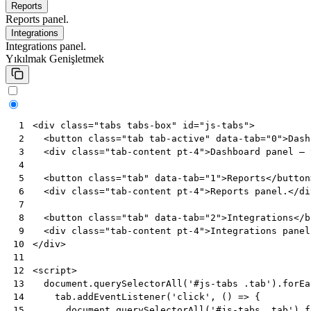
Reports
Reports panel.
Integrations
Integrations panel.
Yıkılmak
Genişletmek
<
div
class
=
"tabs tabs-box"
id
=
"js-tabs"
>
 1
<
button
class
=
"tab tab-active"
data-tab
=
"0"
>
Dash
 2
<
div
class
=
"tab-content pt-4"
>
Dashboard panel — 
 3
 4
<
button
class
=
"tab"
data-tab
=
"1"
>
Reports
</
button
 5
<
div
class
=
"tab-content pt-4"
>
Reports panel.
</
di
 6
 7
<
button
class
=
"tab"
data-tab
=
"2"
>
Integrations
</
b
 8
<
div
class
=
"tab-content pt-4"
>
Integrations panel
 9
</
div
>
10
11
<
script
>
12
document
.
querySelectorAll
(
'#js-tabs .tab'
).
forEa
13
tab
.
addEventListener
(
'click'
,
()
=>
{
14
document
.
querySelectorAll
(
'#js-tabs .tab'
).
f
15