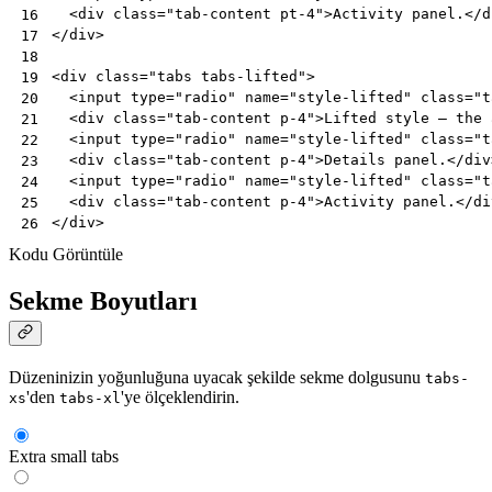
<
div
class
=
"tab-content pt-4"
>
Activity panel.
</
d
16
</
div
>
17
18
<
div
class
=
"tabs tabs-lifted"
>
19
<
input
type
=
"radio"
name
=
"style-lifted"
class
=
"t
20
<
div
class
=
"tab-content p-4"
>
Lifted style — the 
21
<
input
type
=
"radio"
name
=
"style-lifted"
class
=
"t
22
<
div
class
=
"tab-content p-4"
>
Details panel.
</
div
23
<
input
type
=
"radio"
name
=
"style-lifted"
class
=
"t
24
<
div
class
=
"tab-content p-4"
>
Activity panel.
</
di
25
</
div
>
26
Kodu Görüntüle
Sekme Boyutları
Düzeninizin yoğunluğuna uyacak şekilde sekme dolgusunu
tabs-
'den
'ye ölçeklendirin.
xs
tabs-xl
Extra small tabs