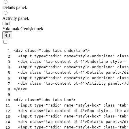
Details panel.
Activity panel.
html
Yıkılmak
Genişletmek
<
div
class
=
"tabs tabs-underline"
>
 1
<
input
type
=
"radio"
name
=
"style-underline"
class
 2
<
div
class
=
"tab-content pt-4"
>
Underline style — 
 3
<
input
type
=
"radio"
name
=
"style-underline"
class
 4
<
div
class
=
"tab-content pt-4"
>
Details panel.
</
di
 5
<
input
type
=
"radio"
name
=
"style-underline"
class
 6
<
div
class
=
"tab-content pt-4"
>
Activity panel.
</
d
 7
</
div
>
 8
 9
<
div
class
=
"tabs tabs-box"
>
10
<
input
type
=
"radio"
name
=
"style-box"
class
=
"tab"
11
<
div
class
=
"tab-content pt-4"
>
Box style — the ac
12
<
input
type
=
"radio"
name
=
"style-box"
class
=
"tab"
13
<
div
class
=
"tab-content pt-4"
>
Details panel.
</
di
14
<
input
type
=
"radio"
name
=
"style-box"
class
=
"tab"
15