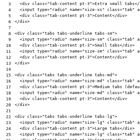
<
div
class
=
"tab-content pt-3"
>
Extra small tabs
</
 3
<
input
type
=
"radio"
name
=
"size-xs"
class
=
"tab"
a
 4
<
div
class
=
"tab-content pt-3"
>
Content
</
div
>
 5
</
div
>
 6
 7
<
div
class
=
"tabs tabs-underline tabs-sm"
>
 8
<
input
type
=
"radio"
name
=
"size-sm"
class
=
"tab"
a
 9
<
div
class
=
"tab-content pt-3"
>
Small tabs
</
div
>
10
<
input
type
=
"radio"
name
=
"size-sm"
class
=
"tab"
a
11
<
div
class
=
"tab-content pt-3"
>
Content
</
div
>
12
</
div
>
13
14
<
div
class
=
"tabs tabs-underline tabs-md"
>
15
<
input
type
=
"radio"
name
=
"size-md"
class
=
"tab"
a
16
<
div
class
=
"tab-content pt-3"
>
Medium tabs (defau
17
<
input
type
=
"radio"
name
=
"size-md"
class
=
"tab"
a
18
<
div
class
=
"tab-content pt-3"
>
Content
</
div
>
19
</
div
>
20
21
<
div
class
=
"tabs tabs-underline tabs-lg"
>
22
<
input
type
=
"radio"
name
=
"size-lg"
class
=
"tab"
a
23
<
div
class
=
"tab-content pt-3"
>
Large tabs
</
div
>
24
<
input
type
=
"radio"
name
=
"size-lg"
class
=
"tab"
a
25