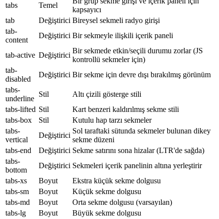
Bir grup sekme girişi ve içerik paneli için
tabs
Temel
kapsayıcı
tab
Değiştirici
Bireysel sekmeli radyo girişi
tab-
Değiştirici
Bir sekmeyle ilişkili içerik paneli
content
Bir sekmede etkin/seçili durumu zorlar (JS
tab-active
Değiştirici
kontrollü sekmeler için)
tab-
Değiştirici
Bir sekme için devre dışı bırakılmış görünüm
disabled
tabs-
Stil
Altı çizili gösterge stili
underline
tabs-lifted
Stil
Kart benzeri kaldırılmış sekme stili
tabs-box
Stil
Kutulu hap tarzı sekmeler
tabs-
Sol taraftaki sütunda sekmeler bulunan dikey
Değiştirici
vertical
sekme düzeni
tabs-end
Değiştirici
Sekme satırını sona hizalar (LTR'de sağda)
tabs-
Değiştirici
Sekmeleri içerik panelinin altına yerleştirir
bottom
tabs-xs
Boyut
Ekstra küçük sekme dolgusu
tabs-sm
Boyut
Küçük sekme dolgusu
tabs-md
Boyut
Orta sekme dolgusu (varsayılan)
tabs-lg
Boyut
Büyük sekme dolgusu