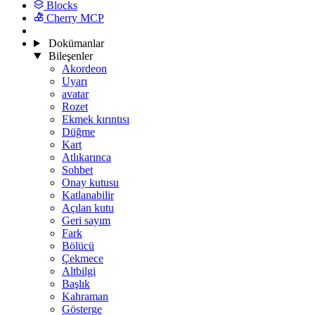
Blocks
Cherry MCP
Dokümanlar
Bileşenler
Akordeon
Uyarı
avatar
Rozet
Ekmek kırıntısı
Düğme
Kart
Atlıkarınca
Sohbet
Onay kutusu
Katlanabilir
Açılan kutu
Geri sayım
Fark
Bölücü
Çekmece
Altbilgi
Başlık
Kahraman
Gösterge