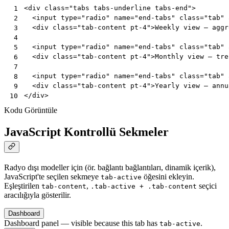
<
div
class
=
"tabs tabs-underline tabs-end"
>
 1
<
input
type
=
"radio"
name
=
"end-tabs"
class
=
"tab"
 2
<
div
class
=
"tab-content pt-4"
>
Weekly view — aggr
 3
 4
<
input
type
=
"radio"
name
=
"end-tabs"
class
=
"tab"
 5
<
div
class
=
"tab-content pt-4"
>
Monthly view — tre
 6
 7
<
input
type
=
"radio"
name
=
"end-tabs"
class
=
"tab"
 8
<
div
class
=
"tab-content pt-4"
>
Yearly view — annu
 9
</
div
>
10
Kodu Görüntüle
JavaScript Kontrollü Sekmeler
Radyo dışı modeller için (ör. bağlantı bağlantıları, dinamik içerik),
JavaScript'te seçilen sekmeye
öğesini ekleyin.
tab-active
Eşleştirilen
,
seçici
tab-content
.tab-active + .tab-content
aracılığıyla gösterilir.
Dashboard
Dashboard panel — visible because this tab has
.
tab-active