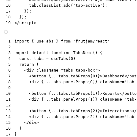
tab
.
classList
.
add
(
'tab-active'
);
16
});
17
});
18
</
script
>
19
import
{
useTabs
}
from
'frutjam/react'
 1
 2
export
default
function
TabsDemo
()
{
 3
const
tabs
=
useTabs
(
0
)
 4
return
(
 5
<
div
className
=
"tabs tabs-box"
>
 6
<
button
{
...tabs.tabProps
(
0
)
}>
Dashboard
</
but
 7
<
div
{
...tabs.panelProps
(
0
)
}
className
=
"tab-
 8
 9
<
button
{
...tabs.tabProps
(
1
)
}>
Reports
</
butto
10
<
div
{
...tabs.panelProps
(
1
)
}
className
=
"tab-
11
12
<
button
{
...tabs.tabProps
(
2
)
}>
Integrations
</
13
<
div
{
...tabs.panelProps
(
2
)
}
className
=
"tab-
14
</
div
>
15
)
16
}
17