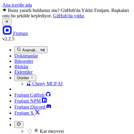
Ana içeriğe atla
Bunu yararlı buldunuz mu? GitHub'da Yıldız Frutjam. Başkaları
onu bu şekilde keşfediyor.
GitHub'da yıldız
Frutjam
v2.2.5
Aramak...
⌘K
Dokümanlar
Bileşenler
Bloklar
Eklentiler
Ürünler
🍒
Cherry MCP
AI
Frutjam GitHub
Frutjam NPM
Frutjam Discord
Frutjam X
Kar meyvesi