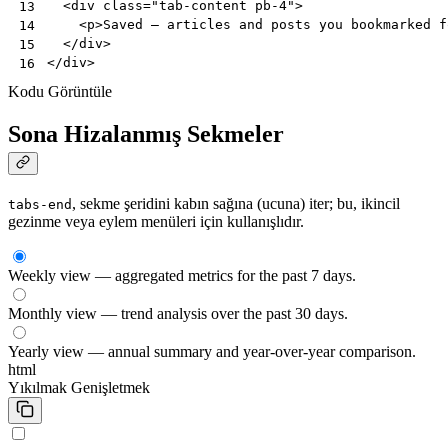
<
div
class
=
"tab-content pb-4"
>
13
<
p
>
Saved — articles and posts you bookmarked f
14
</
div
>
15
</
div
>
16
Kodu Görüntüle
Sona Hizalanmış Sekmeler
, sekme şeridini kabın sağına (ucuna) iter; bu, ikincil
tabs-end
gezinme veya eylem menüleri için kullanışlıdır.
Weekly view — aggregated metrics for the past 7 days.
Monthly view — trend analysis over the past 30 days.
Yearly view — annual summary and year-over-year comparison.
html
Yıkılmak
Genişletmek