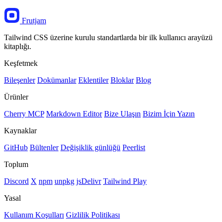
Frutjam
Tailwind CSS üzerine kurulu standartlarda bir ilk kullanıcı arayüzü
kitaplığı.
Keşfetmek
Bileşenler
Dokümanlar
Eklentiler
Bloklar
Blog
Ürünler
Cherry MCP
Markdown Editor
Bize Ulaşın
Bizim İçin Yazın
Kaynaklar
GitHub
Bültenler
Değişiklik günlüğü
Peerlist
Toplum
Discord
X
npm
unpkg
jsDelivr
Tailwind Play
Yasal
Kullanım Koşulları
Gizlilik Politikası