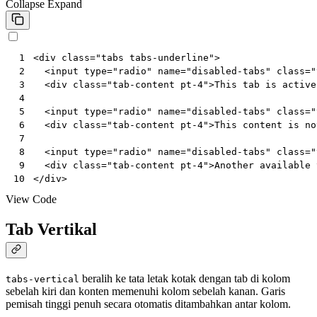
Collapse
Expand
<
div
class
=
"tabs tabs-underline"
>
 1
<
input
type
=
"radio"
name
=
"disabled-tabs"
class
=
"
 2
<
div
class
=
"tab-content pt-4"
>
This tab is active
 3
 4
<
input
type
=
"radio"
name
=
"disabled-tabs"
class
=
"
 5
<
div
class
=
"tab-content pt-4"
>
This content is no
 6
 7
<
input
type
=
"radio"
name
=
"disabled-tabs"
class
=
"
 8
<
div
class
=
"tab-content pt-4"
>
Another available 
 9
</
div
>
10
View Code
Tab Vertikal
beralih ke tata letak kotak dengan tab di kolom
tabs-vertical
sebelah kiri dan konten memenuhi kolom sebelah kanan. Garis
pemisah tinggi penuh secara otomatis ditambahkan antar kolom.