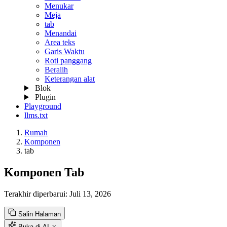
Menukar
Meja
tab
Menandai
Area teks
Garis Waktu
Roti panggang
Beralih
Keterangan alat
Blok
Plugin
Playground
llms.txt
Rumah
Komponen
tab
Komponen Tab
Terakhir diperbarui:
Juli 13, 2026
Salin Halaman
Buka di AI