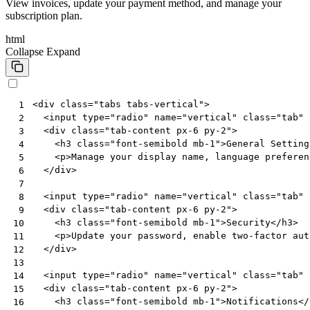
View invoices, update your payment method, and manage your
subscription plan.
html
Collapse
Expand
<
div
class
=
"tabs tabs-vertical"
>
 1
<
input
type
=
"radio"
name
=
"vertical"
class
=
"tab"
 2
<
div
class
=
"tab-content px-6 py-2"
>
 3
<
h3
class
=
"font-semibold mb-1"
>
General Setting
 4
<
p
>
Manage your display name, language preferen
 5
</
div
>
 6
 7
<
input
type
=
"radio"
name
=
"vertical"
class
=
"tab"
 8
<
div
class
=
"tab-content px-6 py-2"
>
 9
<
h3
class
=
"font-semibold mb-1"
>
Security
</
h3
>
10
<
p
>
Update your password, enable two-factor aut
11
</
div
>
12
13
<
input
type
=
"radio"
name
=
"vertical"
class
=
"tab"
14
<
div
class
=
"tab-content px-6 py-2"
>
15
<
h3
class
=
"font-semibold mb-1"
>
Notifications
</
16