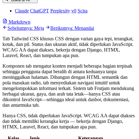
Claude
ChatGPT
Perplexity
v0
Scira
Markdown
Sebelumnya: Meja
Berikutnya: Menandai
Tab Tailwind CSS khusus CSS dengan varian gaya tepi, terangkat,
kotak, dan pil. Status dan ukuran aktif, tidak diperlukan JavaScript.
WCAG AA dapat diakses, bekerja dengan Django, HTMX,
Laravel, React, dan tumpukan apa pun.
Komponen tab mengatur konten menjadi beberapa bagian terpisah
sehingga pengguna dapat beralih di antara keduanya tanpa
meninggalkan halaman. Dibangun dengan HTML semantik dan
pola masukan radio, tab menyediakan navigasi intuitif untuk
mengelompokkan informasi terkait. Sistem tab Frutjam mendukung
berbagai ukuran, gaya, dan arah tata letak—hanya CSS atau
dikontrol JavaScript—sehingga ideal untuk dasbor, dokumentasi,
dan antarmuka tab.
Hanya CSS, tidak diperlukan JavaScript. WCAG AA dapat diakses
dan tidak memiliki kerangka kerja — bekerja dengan Django,
HTMX, Laravel, React, dan tumpukan apa pun.
Kelas
Jenis
Keterangan