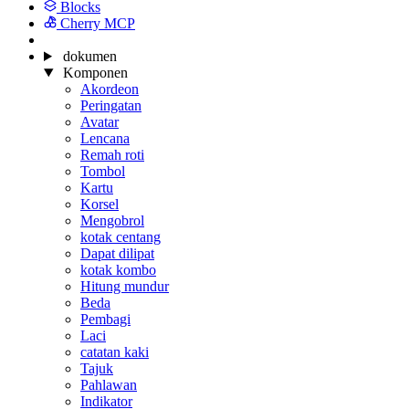
Blocks
Cherry MCP
dokumen
Komponen
Akordeon
Peringatan
Avatar
Lencana
Remah roti
Tombol
Kartu
Korsel
Mengobrol
kotak centang
Dapat dilipat
kotak kombo
Hitung mundur
Beda
Pembagi
Laci
catatan kaki
Tajuk
Pahlawan
Indikator