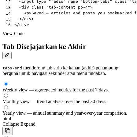
<
input
type
=
"radio"
name
=
"bottom-tabs"
class
=
"ta
12
<
div
class
=
"tab-content pb-4"
>
13
<
p
>
Saved — articles and posts you bookmarked f
14
</
div
>
15
</
div
>
16
View Code
Tab Disejajarkan ke Akhir
mendorong tab strip ke kanan (akhir) penampung,
tabs-end
berguna untuk navigasi sekunder atau menu tindakan.
Weekly view — aggregated metrics for the past 7 days.
Monthly view — trend analysis over the past 30 days.
Yearly view — annual summary and year-over-year comparison.
html
Collapse
Expand