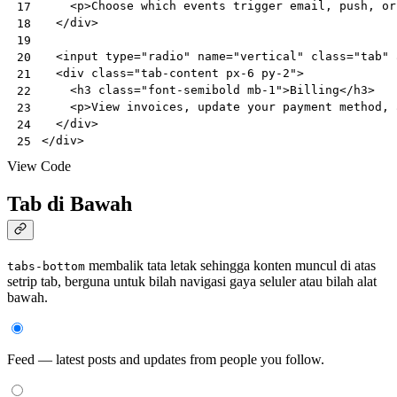
<
p
>
Choose which events trigger email, push, or
17
</
div
>
18
19
<
input
type
=
"radio"
name
=
"vertical"
class
=
"tab"
20
<
div
class
=
"tab-content px-6 py-2"
>
21
<
h3
class
=
"font-semibold mb-1"
>
Billing
</
h3
>
22
<
p
>
View invoices, update your payment method, 
23
</
div
>
24
</
div
>
25
View Code
Tab di Bawah
membalik tata letak sehingga konten muncul di atas
tabs-bottom
setrip tab, berguna untuk bilah navigasi gaya seluler atau bilah alat
bawah.
Feed — latest posts and updates from people you follow.