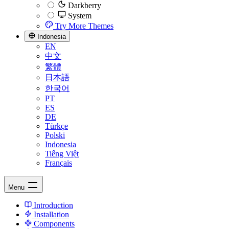
Darkberry
System
Try More Themes
Indonesia
EN
中文
繁體
日本語
한국어
PT
ES
DE
Türkçe
Polski
Indonesia
Tiếng Việt
Français
Menu
Introduction
Installation
Components