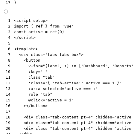
}
17
<
script
setup
>
 1
import
{
ref
}
from
'vue'
 2
const
active
=
ref
(
0
)
 3
</
script
>
 4
 5
<
template
>
 6
<
div
class
=
"tabs tabs-box"
>
 7
<
button
 8
v-for
=
"(label, i) in ['Dashboard', 'Reports'
 9
:key
=
"i"
10
class
=
"tab"
11
:class
=
"{ 'tab-active': active === i }"
12
:aria-selected
=
"active === i"
13
role
=
"tab"
14
@
click
=
"active = i"
15
></
button
>
16
17
<
div
class
=
"tab-content pt-4"
:hidden
=
"active 
18
<
div
class
=
"tab-content pt-4"
:hidden
=
"active 
19
<
div
class
=
"tab-content pt-4"
:hidden
=
"active 
20