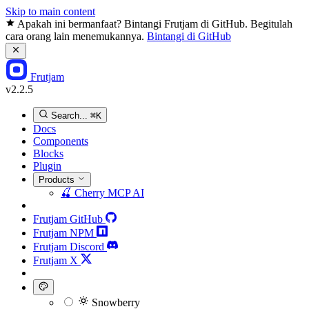
Skip to main content
Apakah ini bermanfaat? Bintangi Frutjam di GitHub. Begitulah
cara orang lain menemukannya.
Bintangi di GitHub
Frutjam
v2.2.5
Search...
⌘K
Docs
Components
Blocks
Plugin
Products
🍒
Cherry MCP
AI
Frutjam GitHub
Frutjam NPM
Frutjam Discord
Frutjam X
Snowberry