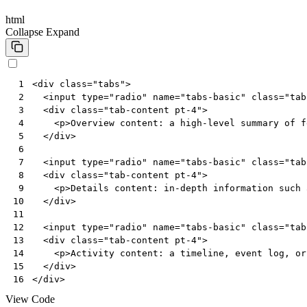
html
Collapse
Expand
<
div
class
=
"tabs"
>
 1
<
input
type
=
"radio"
name
=
"tabs-basic"
class
=
"tab
 2
<
div
class
=
"tab-content pt-4"
>
 3
<
p
>
Overview content: a high-level summary of f
 4
</
div
>
 5
 6
<
input
type
=
"radio"
name
=
"tabs-basic"
class
=
"tab
 7
<
div
class
=
"tab-content pt-4"
>
 8
<
p
>
Details content: in-depth information such 
 9
</
div
>
10
11
<
input
type
=
"radio"
name
=
"tabs-basic"
class
=
"tab
12
<
div
class
=
"tab-content pt-4"
>
13
<
p
>
Activity content: a timeline, event log, or
14
</
div
>
15
</
div
>
16
View Code