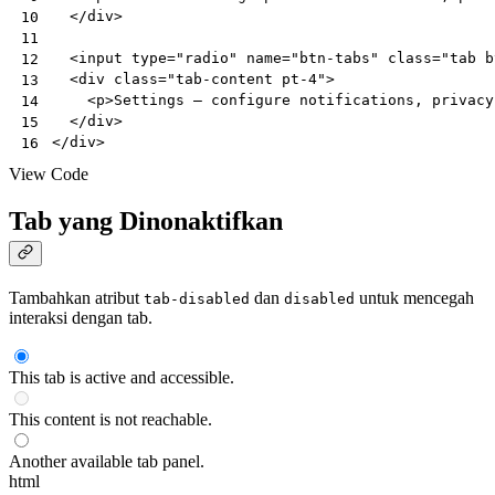
</
div
>
10
11
<
input
type
=
"radio"
name
=
"btn-tabs"
class
=
"tab b
12
<
div
class
=
"tab-content pt-4"
>
13
<
p
>
Settings — configure notifications, privacy
14
</
div
>
15
</
div
>
16
View Code
Tab yang Dinonaktifkan
Tambahkan atribut
dan
untuk mencegah
tab-disabled
disabled
interaksi dengan tab.
This tab is active and accessible.
This content is not reachable.
Another available tab panel.
html