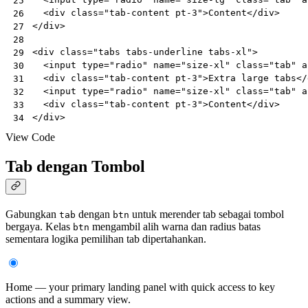
25
<
div
class
=
"tab-content pt-3"
>
Content
</
div
>
26
</
div
>
27
28
<
div
class
=
"tabs tabs-underline tabs-xl"
>
29
<
input
type
=
"radio"
name
=
"size-xl"
class
=
"tab"
a
30
<
div
class
=
"tab-content pt-3"
>
Extra large tabs
</
31
<
input
type
=
"radio"
name
=
"size-xl"
class
=
"tab"
a
32
<
div
class
=
"tab-content pt-3"
>
Content
</
div
>
33
</
div
>
34
View Code
Tab dengan Tombol
Gabungkan
dengan
untuk merender tab sebagai tombol
tab
btn
bergaya. Kelas
mengambil alih warna dan radius batas
btn
sementara logika pemilihan tab dipertahankan.
Home — your primary landing panel with quick access to key
actions and a summary view.