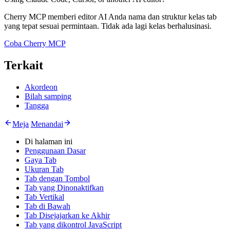
Cherry MCP memberi editor AI Anda nama dan struktur kelas tab
yang tepat sesuai permintaan. Tidak ada lagi kelas berhalusinasi.
Coba Cherry MCP
Terkait
Akordeon
Bilah samping
Tangga
Meja
Menandai
Di halaman ini
Penggunaan Dasar
Gaya Tab
Ukuran Tab
Tab dengan Tombol
Tab yang Dinonaktifkan
Tab Vertikal
Tab di Bawah
Tab Disejajarkan ke Akhir
Tab yang dikontrol JavaScript