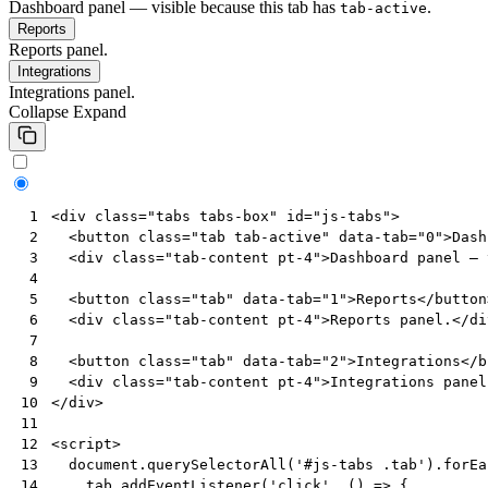
Dashboard panel — visible because this tab has
.
tab-active
Reports
Reports panel.
Integrations
Integrations panel.
Collapse
Expand
<
div
class
=
"tabs tabs-box"
id
=
"js-tabs"
>
 1
<
button
class
=
"tab tab-active"
data-tab
=
"0"
>
Dash
 2
<
div
class
=
"tab-content pt-4"
>
Dashboard panel — 
 3
 4
<
button
class
=
"tab"
data-tab
=
"1"
>
Reports
</
button
 5
<
div
class
=
"tab-content pt-4"
>
Reports panel.
</
di
 6
 7
<
button
class
=
"tab"
data-tab
=
"2"
>
Integrations
</
b
 8
<
div
class
=
"tab-content pt-4"
>
Integrations panel
 9
</
div
>
10
11
<
script
>
12
document
.
querySelectorAll
(
'#js-tabs .tab'
).
forEa
13
tab
.
addEventListener
(
'click'
,
()
=>
{
14