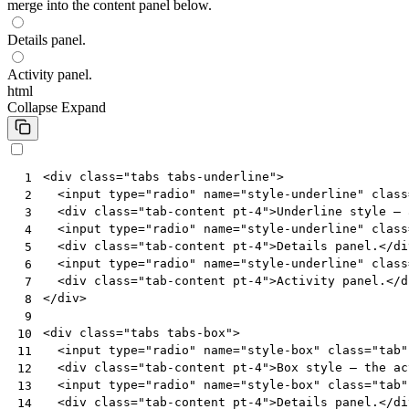
merge into the content panel below.
Details panel.
Activity panel.
html
Collapse
Expand
<
div
class
=
"tabs tabs-underline"
>
 1
<
input
type
=
"radio"
name
=
"style-underline"
class
 2
<
div
class
=
"tab-content pt-4"
>
Underline style — 
 3
<
input
type
=
"radio"
name
=
"style-underline"
class
 4
<
div
class
=
"tab-content pt-4"
>
Details panel.
</
di
 5
<
input
type
=
"radio"
name
=
"style-underline"
class
 6
<
div
class
=
"tab-content pt-4"
>
Activity panel.
</
d
 7
</
div
>
 8
 9
<
div
class
=
"tabs tabs-box"
>
10
<
input
type
=
"radio"
name
=
"style-box"
class
=
"tab"
11
<
div
class
=
"tab-content pt-4"
>
Box style — the ac
12
<
input
type
=
"radio"
name
=
"style-box"
class
=
"tab"
13
<
div
class
=
"tab-content pt-4"
>
Details panel.
</
di
14