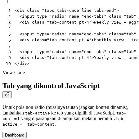
<
div
class
=
"tabs tabs-underline tabs-end"
>
 1
<
input
type
=
"radio"
name
=
"end-tabs"
class
=
"tab"
 2
<
div
class
=
"tab-content pt-4"
>
Weekly view — aggr
 3
 4
<
input
type
=
"radio"
name
=
"end-tabs"
class
=
"tab"
 5
<
div
class
=
"tab-content pt-4"
>
Monthly view — tre
 6
 7
<
input
type
=
"radio"
name
=
"end-tabs"
class
=
"tab"
 8
<
div
class
=
"tab-content pt-4"
>
Yearly view — annu
 9
</
div
>
10
View Code
Tab yang dikontrol JavaScript
Untuk pola non-radio (misalnya tautan jangkar, konten dinamis),
tambahkan
ke tab yang dipilih di JavaScript.
tab-active
tab-
yang dipasangkan ditampilkan melalui pemilih
content
.tab-
.
active + .tab-content
Dashboard