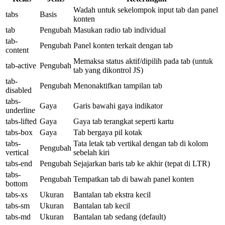
Wadah untuk sekelompok input tab dan panel
tabs
Basis
konten
tab
Pengubah
Masukan radio tab individual
tab-
Pengubah
Panel konten terkait dengan tab
content
Memaksa status aktif/dipilih pada tab (untuk
tab-active
Pengubah
tab yang dikontrol JS)
tab-
Pengubah
Menonaktifkan tampilan tab
disabled
tabs-
Gaya
Garis bawahi gaya indikator
underline
tabs-lifted
Gaya
Gaya tab terangkat seperti kartu
tabs-box
Gaya
Tab bergaya pil kotak
tabs-
Tata letak tab vertikal dengan tab di kolom
Pengubah
vertical
sebelah kiri
tabs-end
Pengubah
Sejajarkan baris tab ke akhir (tepat di LTR)
tabs-
Pengubah
Tempatkan tab di bawah panel konten
bottom
tabs-xs
Ukuran
Bantalan tab ekstra kecil
tabs-sm
Ukuran
Bantalan tab kecil
tabs-md
Ukuran
Bantalan tab sedang (default)