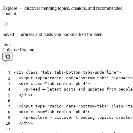
Explore — discover trending topics, creators, and recommended
content.
Saved — articles and posts you bookmarked for later.
html
Collapse
Expand
<
div
class
=
"tabs tabs-bottom tabs-underline"
>
 1
<
input
type
=
"radio"
name
=
"bottom-tabs"
class
=
"ta
 2
<
div
class
=
"tab-content pb-4"
>
 3
<
p
>
Feed — latest posts and updates from people
 4
</
div
>
 5
 6
<
input
type
=
"radio"
name
=
"bottom-tabs"
class
=
"ta
 7
<
div
class
=
"tab-content pb-4"
>
 8
<
p
>
Explore — discover trending topics, creator
 9
</
div
>
10
11