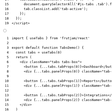
document
.
querySelectorAll
(
'#js-tabs .tab'
).
f
15
tab
.
classList
.
add
(
'tab-active'
);
16
});
17
});
18
</
script
>
19
import
{
useTabs
}
from
'frutjam/react'
 1
 2
export
default
function
TabsDemo
()
{
 3
const
tabs
=
useTabs
(
0
)
 4
return
(
 5
<
div
className
=
"tabs tabs-box"
>
 6
<
button
{
...tabs.tabProps
(
0
)
}>
Dashboard
</
but
 7
<
div
{
...tabs.panelProps
(
0
)
}
className
=
"tab-
 8
 9
<
button
{
...tabs.tabProps
(
1
)
}>
Reports
</
butto
10
<
div
{
...tabs.panelProps
(
1
)
}
className
=
"tab-
11
12
<
button
{
...tabs.tabProps
(
2
)
}>
Integrations
</
13
<
div
{
...tabs.panelProps
(
2
)
}
className
=
"tab-
14
</
div
>
15
)
16