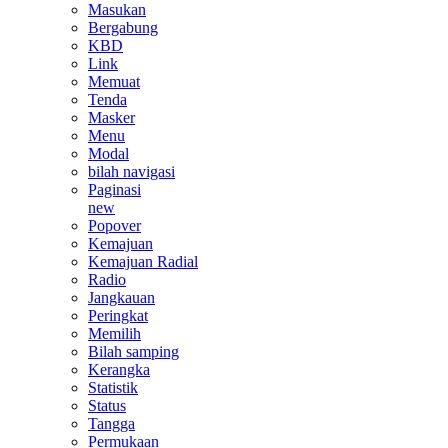
Masukan
Bergabung
KBD
Link
Memuat
Tenda
Masker
Menu
Modal
bilah navigasi
Paginasi
new
Popover
Kemajuan
Kemajuan Radial
Radio
Jangkauan
Peringkat
Memilih
Bilah samping
Kerangka
Statistik
Status
Tangga
Permukaan