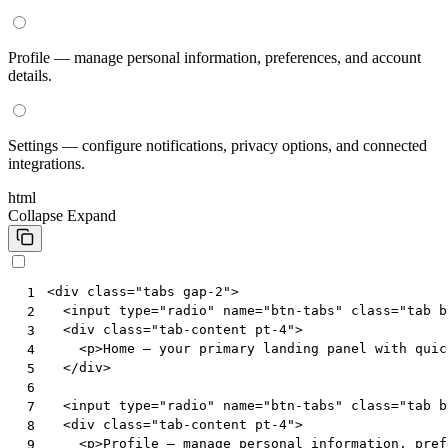
Profile — manage personal information, preferences, and account
details.
Settings — configure notifications, privacy options, and connected
integrations.
html
Collapse
Expand
<
div
class
=
"tabs gap-2"
>
 1
<
input
type
=
"radio"
name
=
"btn-tabs"
class
=
"tab b
 2
<
div
class
=
"tab-content pt-4"
>
 3
<
p
>
Home — your primary landing panel with quic
 4
</
div
>
 5
 6
<
input
type
=
"radio"
name
=
"btn-tabs"
class
=
"tab b
 7
<
div
class
=
"tab-content pt-4"
>
 8
<
p
>
Profile — manage personal information, pref
 9