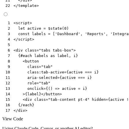
</
div
>
21
</
template
>
22
<
script
>
 1
let
active
=
$state
(
0
)
 2
const
labels
=
[
'Dashboard'
,
'Reports'
,
'Integra
 3
</
script
>
 4
 5
<
div
class
=
"tabs tabs-box"
>
 6
  {#each labels as label, i}

 7
<
button
 8
class
=
"tab"
 9
class:tab-active
=
{active
===
i
}
10
aria-selected
=
{active
===
i
}
11
role
=
"tab"
12
onclick
=
{()
=
>
 active = i}

13
    >{label}
</
button
>
14
<
div
class
=
"tab-content pt-4"
hidden
=
{active
!
15
16
</
div
>
17
View Code
Using Claude Code, Cursor, or another AI editor?