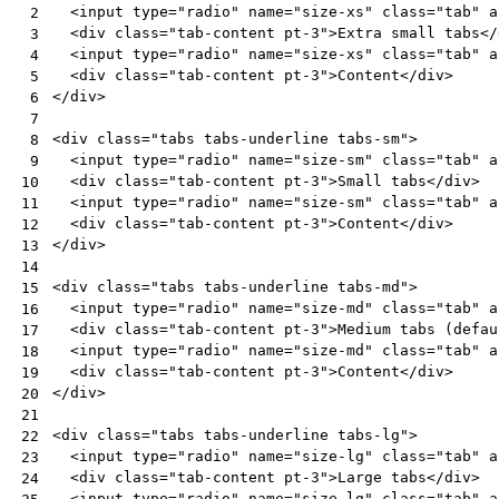
<
input
type
=
"radio"
name
=
"size-xs"
class
=
"tab"
a
 2
<
div
class
=
"tab-content pt-3"
>
Extra small tabs
</
 3
<
input
type
=
"radio"
name
=
"size-xs"
class
=
"tab"
a
 4
<
div
class
=
"tab-content pt-3"
>
Content
</
div
>
 5
</
div
>
 6
 7
<
div
class
=
"tabs tabs-underline tabs-sm"
>
 8
<
input
type
=
"radio"
name
=
"size-sm"
class
=
"tab"
a
 9
<
div
class
=
"tab-content pt-3"
>
Small tabs
</
div
>
10
<
input
type
=
"radio"
name
=
"size-sm"
class
=
"tab"
a
11
<
div
class
=
"tab-content pt-3"
>
Content
</
div
>
12
</
div
>
13
14
<
div
class
=
"tabs tabs-underline tabs-md"
>
15
<
input
type
=
"radio"
name
=
"size-md"
class
=
"tab"
a
16
<
div
class
=
"tab-content pt-3"
>
Medium tabs (defau
17
<
input
type
=
"radio"
name
=
"size-md"
class
=
"tab"
a
18
<
div
class
=
"tab-content pt-3"
>
Content
</
div
>
19
</
div
>
20
21
<
div
class
=
"tabs tabs-underline tabs-lg"
>
22
<
input
type
=
"radio"
name
=
"size-lg"
class
=
"tab"
a
23
<
div
class
=
"tab-content pt-3"
>
Large tabs
</
div
>
24
<
input
type
=
"radio"
name
=
"size-lg"
class
=
"tab"
a