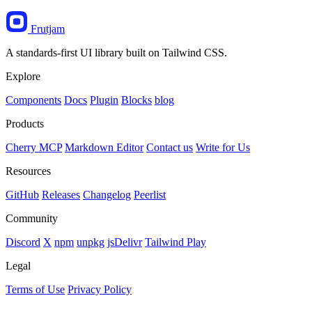
Frutjam
A standards-first UI library built on Tailwind CSS.
Explore
Components
Docs
Plugin
Blocks
blog
Products
Cherry MCP
Markdown Editor
Contact us
Write for Us
Resources
GitHub
Releases
Changelog
Peerlist
Community
Discord
X
npm
unpkg
jsDelivr
Tailwind Play
Legal
Terms of Use
Privacy Policy