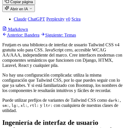
Copiar página
Abrir en IA
Claude
ChatGPT
Perplexity
v0
Scira
Markdown
Anterior: Bandera
Siguiente: Temas
Frutjam es una biblioteca de interfaz de usuario Tailwind CSS v4
gratuita solo para CSS. JavaScript cero, accesible WCAG
AA/AAA, independiente del marco. Cree interfaces modernas con
componentes semánticos que funcionen con Django, HTMX,
Laravel, React y cualquier pila.
No hay una configuración complicada: utiliza la misma
configuración que Tailwind CSS, por lo que puedes seguir con lo
que ya sabes. Y si está familiarizado con Bootstrap, los nombres de
los componentes le resultarán intuitivos y fáciles de recordar.
Puede utilizar prefijos de variantes de Tailwind CSS como
,
dark:
,
,
,
y
con cualquiera de nuestras clases de
sm:
lg:
xl:
rtl:
ltr:
utilidad.
Ingeniería de interfaz de usuario