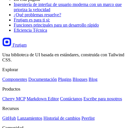
Ingeniería de interfaz de usuario moderna con un marco que
prioriza la velocidad
¿Qué problemas resuelve?
Frutjam es para ti si:
Funciones principales para un desarrollo rápido
Eficiencia Técnica
Frutjam
Una biblioteca de UI basada en estándares, construida con Tailwind
CSS.
Explorar
Componentes
Documentación
Plugins
Bloques
Blog
Productos
Cherry MCP
Markdown Editor
Contáctanos
Escribe para nosotros
Recursos
GitHub
Lanzamientos
Historial de cambios
Peerlist
Comunidad