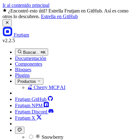
Ir al contenido principal
¿Encontró esto útil? Estrella Frutjam en GitHub. Así es como
otros lo descubren.
Estrella en GitHub
Frutjam
v2.2.5
Buscar...
⌘K
Documentación
Componentes
Bloques
Plugins
Productos
🍒
Cherry MCP
AI
Frutjam GitHub
Frutjam NPM
Frutjam Discord
Frutjam X
Snowberry