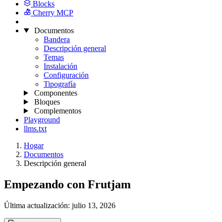
Blocks
Cherry MCP
Documentos
Bandera
Descripción general
Temas
Instalación
Configuración
Tipografía
Componentes
Bloques
Complementos
Playground
llms.txt
Hogar
Documentos
Descripción general
Empezando con Frutjam
Última actualización:
julio 13, 2026