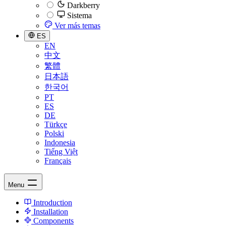
Darkberry
Sistema
Ver más temas
ES
EN
中文
繁體
日本語
한국어
PT
ES
DE
Türkçe
Polski
Indonesia
Tiếng Việt
Français
Menu
Introduction
Installation
Components