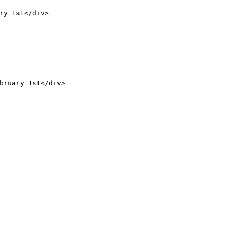
ry 1st
</
div
>
bruary
1
st
</
div
>