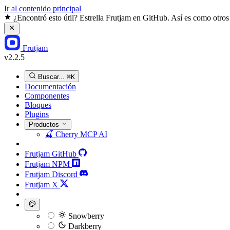
Ir al contenido principal
¿Encontró esto útil? Estrella Frutjam en GitHub. Así es como otros
Frutjam
v2.2.5
Buscar...
⌘K
Documentación
Componentes
Bloques
Plugins
Productos
🍒
Cherry MCP
AI
Frutjam GitHub
Frutjam NPM
Frutjam Discord
Frutjam X
Snowberry
Darkberry