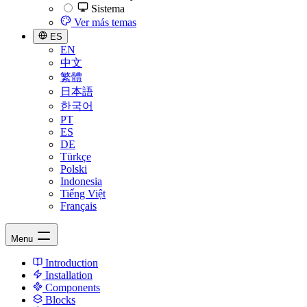
Sistema
Ver más temas
ES
EN
中文
繁體
日本語
한국어
PT
ES
DE
Türkçe
Polski
Indonesia
Tiếng Việt
Français
Menu
Introduction
Installation
Components
Blocks