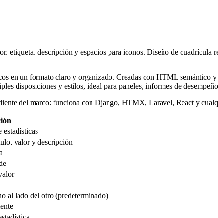
alor, etiqueta, descripción y espacios para iconos. Diseño de cuadrí
cos en un formato claro y organizado. Creadas con HTML semántico y di
tiples disposiciones y estilos, ideal para paneles, informes de desempeñ
iente del marco: funciona con Django, HTMX, Laravel, React y cualqu
ción
estadísticas
tulo, valor y descripción
a
nde
valor
no al lado del otro (predeterminado)
mente
stadística.