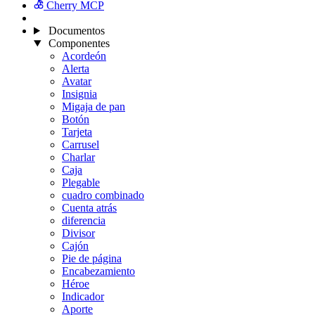
Cherry MCP
Documentos
Componentes
Acordeón
Alerta
Avatar
Insignia
Migaja de pan
Botón
Tarjeta
Carrusel
Charlar
Caja
Plegable
cuadro combinado
Cuenta atrás
diferencia
Divisor
Cajón
Pie de página
Encabezamiento
Héroe
Indicador
Aporte