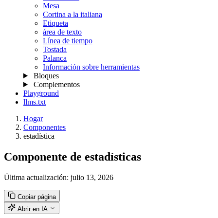
Mesa
Cortina a la italiana
Etiqueta
área de texto
Línea de tiempo
Tostada
Palanca
Información sobre herramientas
Bloques
Complementos
Playground
llms.txt
Hogar
Componentes
estadística
Componente de estadísticas
Última actualización:
julio 13, 2026
Copiar página
Abrir en IA