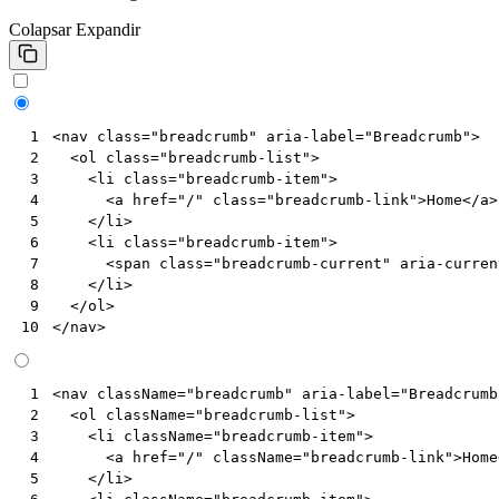
Colapsar
Expandir
<
nav
class
=
"breadcrumb"
aria-label
=
"Breadcrumb"
>
 1
<
ol
class
=
"breadcrumb-list"
>
 2
<
li
class
=
"breadcrumb-item"
>
 3
<
a
href
=
"/"
class
=
"breadcrumb-link"
>
Home
</
a
>
 4
</
li
>
 5
<
li
class
=
"breadcrumb-item"
>
 6
<
span
class
=
"breadcrumb-current"
aria-curren
 7
</
li
>
 8
</
ol
>
 9
</
nav
>
10
<
nav
className
=
"breadcrumb"
aria-label
=
"Breadcrumb
 1
<
ol
className
=
"breadcrumb-list"
>
 2
<
li
className
=
"breadcrumb-item"
>
 3
<
a
href
=
"/"
className
=
"breadcrumb-link"
>
Home
 4
</
li
>
 5