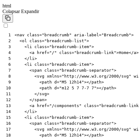
html
Colapsar
Expandir
<
nav
class
=
"breadcrumb"
aria-label
=
"Breadcrumb"
>
 1
<
ol
class
=
"breadcrumb-list"
>
 2
<
li
class
=
"breadcrumb-item"
>
 3
<
a
href
=
"/"
class
=
"breadcrumb-link"
>
Home
</
a
>
 4
</
li
>
 5
<
li
class
=
"breadcrumb-item"
>
 6
<
span
class
=
"breadcrumb-separator"
>
 7
<
svg
xmlns
=
"http://www.w3.org/2000/svg"
wi
 8
<
path
d
=
"M5 12h14"
></
path
>
 9
<
path
d
=
"m12 5 7 7-7 7"
></
path
>
10
</
svg
>
11
</
span
>
12
<
a
href
=
"/components"
class
=
"breadcrumb-link
13
</
li
>
14
<
li
class
=
"breadcrumb-item"
>
15
<
span
class
=
"breadcrumb-separator"
>
16
<
svg
xmlns
=
"http://www.w3.org/2000/svg"
wi
17
<
path
d
=
"M5 12h14"
></
path
>
18