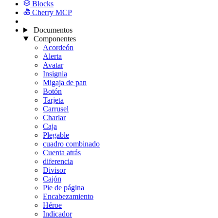
Blocks
Cherry MCP
Documentos
Componentes
Acordeón
Alerta
Avatar
Insignia
Migaja de pan
Botón
Tarjeta
Carrusel
Charlar
Caja
Plegable
cuadro combinado
Cuenta atrás
diferencia
Divisor
Cajón
Pie de página
Encabezamiento
Héroe
Indicador