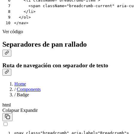
<
li
className
=
"breadcrumb-item"
>
 6
<
span
className
=
"breadcrumb-current"
aria-cu
 7
</
li
>
 8
</
ol
>
 9
</
nav
>
10
Ver código
Separadores de pan rallado
Ruta de navegación con separador de texto
Home
/
Components
/
Badge
html
Colapsar
Expandir
<
nav
class
=
"breadcrumb"
aria-label
=
"Breadcrumb"
>
 1