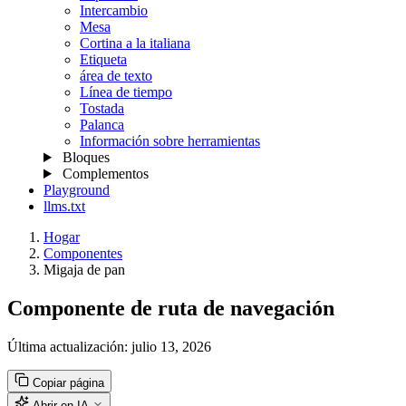
Intercambio
Mesa
Cortina a la italiana
Etiqueta
área de texto
Línea de tiempo
Tostada
Palanca
Información sobre herramientas
Bloques
Complementos
Playground
llms.txt
Hogar
Componentes
Migaja de pan
Componente de ruta de navegación
Última actualización:
julio 13, 2026
Copiar página
Abrir en IA