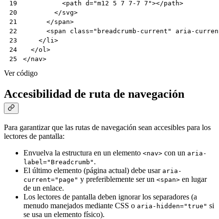
<
path
d
=
"m12 5 7 7-7 7"
></
path
>
19
</
svg
>
20
</
span
>
21
<
span
class
=
"breadcrumb-current"
aria-curren
22
</
li
>
23
</
ol
>
24
</
nav
>
25
Ver código
Accesibilidad de ruta de navegación
Para garantizar que las rutas de navegación sean accesibles para los
lectores de pantalla:
Envuelva la estructura en un elemento
con un
<nav>
aria-
.
label="Breadcrumb"
El último elemento (página actual) debe usar
aria-
y preferiblemente ser un
en lugar
current="page"
<span>
de un enlace.
Los lectores de pantalla deben ignorar los separadores (a
menudo manejados mediante CSS o
si
aria-hidden="true"
se usa un elemento físico).