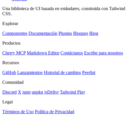
Una biblioteca de UI basada en estándares, construida con Tailwind
CSS.
Explorar
Componentes
Documentación
Plugins
Bloques
Blog
Productos
Cherry MCP
Markdown Editor
Contáctanos
Escribe para nosotros
Recursos
GitHub
Lanzamientos
Historial de cambios
Peerlist
Comunidad
Discord
X
npm
unpkg
jsDelivr
Tailwind Play
Legal
Términos de Uso
Política de Privacidad