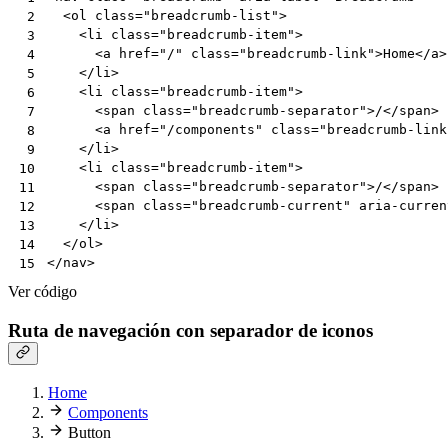
<
ol
class
=
"breadcrumb-list"
>
 2
<
li
class
=
"breadcrumb-item"
>
 3
<
a
href
=
"/"
class
=
"breadcrumb-link"
>
Home
</
a
>
 4
</
li
>
 5
<
li
class
=
"breadcrumb-item"
>
 6
<
span
class
=
"breadcrumb-separator"
>
/
</
span
>
 7
<
a
href
=
"/components"
class
=
"breadcrumb-link
 8
</
li
>
 9
<
li
class
=
"breadcrumb-item"
>
10
<
span
class
=
"breadcrumb-separator"
>
/
</
span
>
11
<
span
class
=
"breadcrumb-current"
aria-curren
12
</
li
>
13
</
ol
>
14
</
nav
>
15
Ver código
Ruta de navegación con separador de iconos
Home
Components
Button