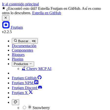
Ir al contenido principal
¿Encontró esto útil? Estrella Frutjam en GitHub. Así es como
otros lo descubren.
Estrella en GitHub
Frutjam
v2.2.5
Buscar...
⌘K
Documentación
Componentes
Bloques
Plugins
Productos
🍒
Cherry MCP
AI
Frutjam GitHub
Frutjam NPM
Frutjam Discord
Frutjam X
Snowberry