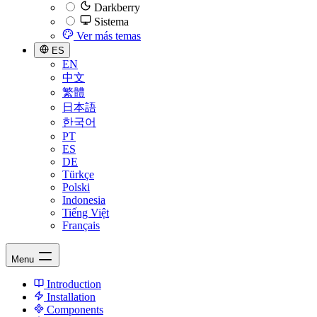
Darkberry
Sistema
Ver más temas
ES
EN
中文
繁體
日本語
한국어
PT
ES
DE
Türkçe
Polski
Indonesia
Tiếng Việt
Français
Menu
Introduction
Installation
Components