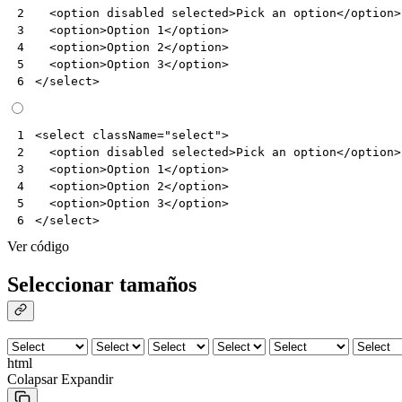
<
option
disabled
selected
>
Pick an option
</
option
>
2
<
option
>
Option 1
</
option
>
3
<
option
>
Option 2
</
option
>
4
<
option
>
Option 3
</
option
>
5
</
select
>
6
<
select
className
=
"select"
>
1
<
option
disabled
selected
>
Pick
an
option
</
option
>
2
<
option
>
Option
1
</
option
>
3
<
option
>
Option
2
</
option
>
4
<
option
>
Option
3
</
option
>
5
</
select
>
6
Ver código
Seleccionar tamaños
html
Colapsar
Expandir