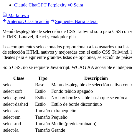
Claude
ChatGPT
Perplexity
v0
Scira
Markdown
Anterior: Clasificación
Siguiente: Barra lateral
Menú desplegable de selección de CSS Tailwind solo para CSS con var
HTMX, Laravel, React y cualquier pila.
Los componentes seleccionados proporcionan a los usuarios una lista 
de selección HTML nativos y mejoradas con el estilo CSS Tailwind, la
ideales para elegir entre grandes listas de opciones, selección de paíse
Solo CSS, no se requiere JavaScript. WCAG AA accesible e independ
Clase
Tipo
Descripción
select
Base
Menú desplegable de selección nativo con e
select-soft
Estilo
Fondo teñido apagado
select-ghost
Estilo
No hay borde visible hasta que se enfoca
select-dashed
Estilo
Estilo de borde discontinuo
select-xs
Tamaño
extrapequeño
select-sm
Tamaño
Pequeño
select-md
Tamaño
Medio (predeterminado)
select-lg
Tamaño
Grande