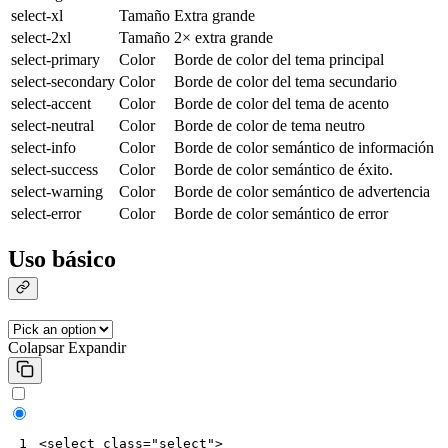
select-xl
Tamaño
Extra grande
select-2xl
Tamaño
2× extra grande
select-primary
Color
Borde de color del tema principal
select-secondary
Color
Borde de color del tema secundario
select-accent
Color
Borde de color del tema de acento
select-neutral
Color
Borde de color de tema neutro
select-info
Color
Borde de color semántico de información
select-success
Color
Borde de color semántico de éxito.
select-warning
Color
Borde de color semántico de advertencia
select-error
Color
Borde de color semántico de error
Uso básico
Colapsar
Expandir
<
select
class
=
"select"
>
1