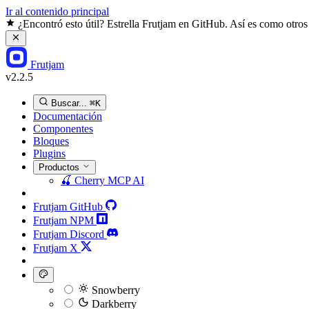
Ir al contenido principal
¿Encontró esto útil? Estrella Frutjam en GitHub. Así es como otros
Frutjam
v2.2.5
Buscar...
⌘K
Documentación
Componentes
Bloques
Plugins
Productos
🍒
Cherry MCP
AI
Frutjam GitHub
Frutjam NPM
Frutjam Discord
Frutjam X
Snowberry
Darkberry