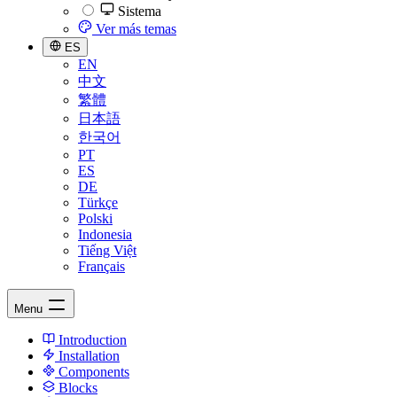
Sistema
Ver más temas
ES
EN
中文
繁體
日本語
한국어
PT
ES
DE
Türkçe
Polski
Indonesia
Tiếng Việt
Français
Menu
Introduction
Installation
Components
Blocks