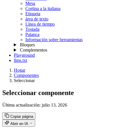
Mesa
Cortina a la italiana
Etiqueta
área de texto
Línea de tiempo
Tostada
Palanca
Información sobre herramientas
Bloques
Complementos
Playground
llms.txt
Hogar
Componentes
Seleccionar
Seleccionar componente
Última actualización:
julio 13, 2026
Copiar página
Abrir en IA