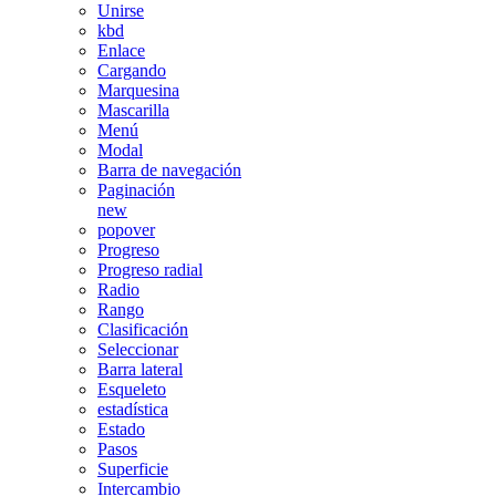
Unirse
kbd
Enlace
Cargando
Marquesina
Mascarilla
Menú
Modal
Barra de navegación
Paginación
new
popover
Progreso
Progreso radial
Radio
Rango
Clasificación
Seleccionar
Barra lateral
Esqueleto
estadística
Estado
Pasos
Superficie
Intercambio