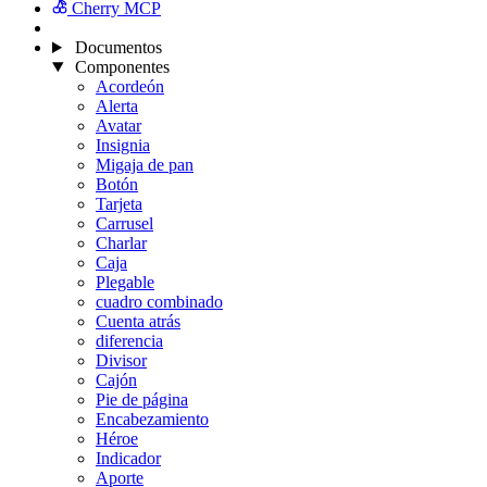
Cherry MCP
Documentos
Componentes
Acordeón
Alerta
Avatar
Insignia
Migaja de pan
Botón
Tarjeta
Carrusel
Charlar
Caja
Plegable
cuadro combinado
Cuenta atrás
diferencia
Divisor
Cajón
Pie de página
Encabezamiento
Héroe
Indicador
Aporte