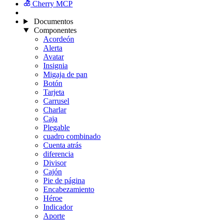
Cherry MCP
Documentos
Componentes
Acordeón
Alerta
Avatar
Insignia
Migaja de pan
Botón
Tarjeta
Carrusel
Charlar
Caja
Plegable
cuadro combinado
Cuenta atrás
diferencia
Divisor
Cajón
Pie de página
Encabezamiento
Héroe
Indicador
Aporte