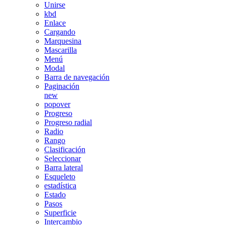
Unirse
kbd
Enlace
Cargando
Marquesina
Mascarilla
Menú
Modal
Barra de navegación
Paginación
new
popover
Progreso
Progreso radial
Radio
Rango
Clasificación
Seleccionar
Barra lateral
Esqueleto
estadística
Estado
Pasos
Superficie
Intercambio