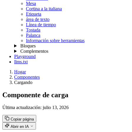
Mesa
Cortina a la italiana
Etiqueta
área de texto
Línea de tiempo
Tostada
Palanca
Información sobre herramientas
Bloques
Complementos
Playground
llms.txt
Hogar
Componentes
Cargando
Componente de carga
Última actualización:
julio 13, 2026
Copiar página
Abrir en IA