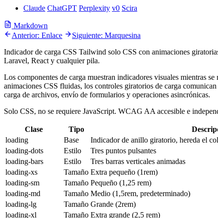
Claude
ChatGPT
Perplexity
v0
Scira
Markdown
Anterior: Enlace
Siguiente: Marquesina
Indicador de carga CSS Tailwind solo CSS con animaciones giratoria
Laravel, React y cualquier pila.
Los componentes de carga muestran indicadores visuales mientras se 
animaciones CSS fluidas, los controles giratorios de carga comunican o
carga de archivos, envío de formularios y operaciones asincrónicas.
Solo CSS, no se requiere JavaScript. WCAG AA accesible e independ
Clase
Tipo
Descrip
loading
Base
Indicador de anillo giratorio, hereda el c
loading-dots
Estilo
Tres puntos pulsantes
loading-bars
Estilo
Tres barras verticales animadas
loading-xs
Tamaño
Extra pequeño (1rem)
loading-sm
Tamaño
Pequeño (1,25 rem)
loading-md
Tamaño
Medio (1,5rem, predeterminado)
loading-lg
Tamaño
Grande (2rem)
loading-xl
Tamaño
Extra grande (2,5 rem)