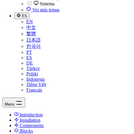
Sistema
Ver más temas
ES
EN
中文
繁體
日本語
한국어
PT
ES
DE
Türkçe
Polski
Indonesia
Tiếng Việt
Français
Menu
Introduction
Installation
Components
Blocks