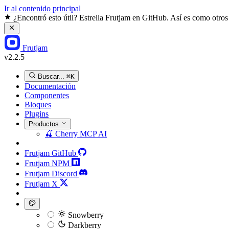
Ir al contenido principal
¿Encontró esto útil? Estrella Frutjam en GitHub. Así es como otros
Frutjam
v2.2.5
Buscar...
⌘K
Documentación
Componentes
Bloques
Plugins
Productos
🍒
Cherry MCP
AI
Frutjam GitHub
Frutjam NPM
Frutjam Discord
Frutjam X
Snowberry
Darkberry