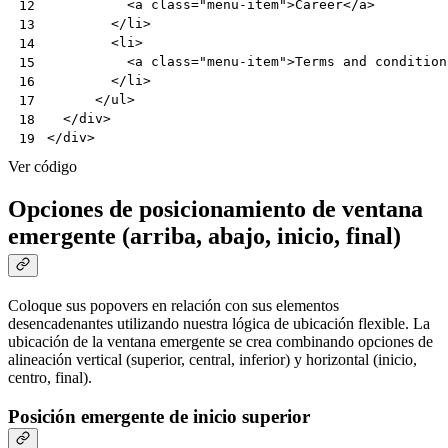
<
a
class
=
"menu-item"
>
Career
</
a
>
12
</
li
>
13
<
li
>
14
<
a
class
=
"menu-item"
>
Terms and condition
15
</
li
>
16
</
ul
>
17
</
div
>
18
</
div
>
19
Ver código
Opciones de posicionamiento de ventana
emergente (arriba, abajo, inicio, final)
Coloque sus popovers en relación con sus elementos
desencadenantes utilizando nuestra lógica de ubicación flexible. La
ubicación de la ventana emergente se crea combinando opciones de
alineación vertical (superior, central, inferior) y horizontal (inicio,
centro, final).
Posición emergente de inicio superior