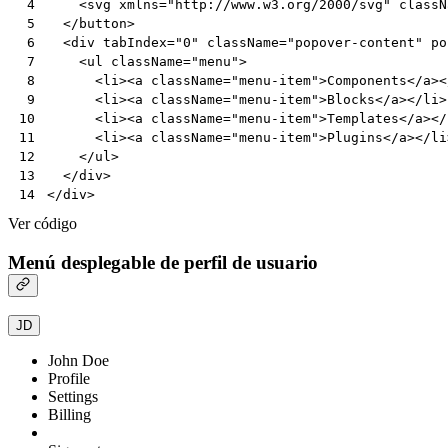
<
svg
xmlns
=
"http://www.w3.org/2000/svg"
classN
 4
</
button
>
 5
<
div
tabIndex
=
"0"
className
=
"popover-content"
po
 6
<
ul
className
=
"menu"
>
 7
<
li
><
a
className
=
"menu-item"
>
Components
</
a
><
 8
<
li
><
a
className
=
"menu-item"
>
Blocks
</
a
></
li
>
 9
<
li
><
a
className
=
"menu-item"
>
Templates
</
a
></
10
<
li
><
a
className
=
"menu-item"
>
Plugins
</
a
></
li
11
</
ul
>
12
</
div
>
13
</
div
>
14
Ver código
Menú desplegable de perfil de usuario
JD
John Doe
Profile
Settings
Billing