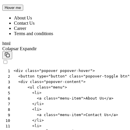
Hover me
About Us
Contact Us
Career
Terms and conditions
html
Colapsar
Expandir
<
div
class
=
"popover popover-hover"
>
 1
<
button
type
=
"button"
class
=
"popover-toggle btn"
 2
<
div
class
=
"popover-content"
>
 3
<
ul
class
=
"menu"
>
 4
<
li
>
 5
<
a
class
=
"menu-item"
>
About Us
</
a
>
 6
</
li
>
 7
<
li
>
 8
<
a
class
=
"menu-item"
>
Contact Us
</
a
>
 9
</
li
>
10
<
li
>
11