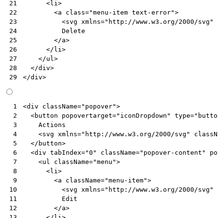
<
li
>
21
<
a
class
=
"menu-item text-error"
>
22
<
svg
xmlns
=
"http://www.w3.org/2000/svg"
23
          Delete

24
</
a
>
25
</
li
>
26
</
ul
>
27
</
div
>
28
</
div
>
29
<
div
className
=
"popover"
>
 1
<
button
popovertarget
=
"iconDropdown"
type
=
"butto
 2
Actions
 3
<
svg
xmlns
=
"http://www.w3.org/2000/svg"
classN
 4
</
button
>
 5
<
div
tabIndex
=
"0"
className
=
"popover-content"
po
 6
<
ul
className
=
"menu"
>
 7
<
li
>
 8
<
a
className
=
"menu-item"
>
 9
<
svg
xmlns
=
"http://www.w3.org/2000/svg"
10
Edit
11
</
a
>
12
</
li
>
13