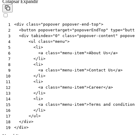
Colapsar
Expandir
<
div
class
=
"popover popover-end-top"
>
 1
<
button
popovertarget
=
"popoverEndTop"
type
=
"butt
 2
<
div
tabindex
=
"0"
class
=
"popover-content"
popove
 3
<
ul
class
=
"menu"
>
 4
<
li
>
 5
<
a
class
=
"menu-item"
>
About Us
</
a
>
 6
</
li
>
 7
<
li
>
 8
<
a
class
=
"menu-item"
>
Contact Us
</
a
>
 9
</
li
>
10
<
li
>
11
<
a
class
=
"menu-item"
>
Career
</
a
>
12
</
li
>
13
<
li
>
14
<
a
class
=
"menu-item"
>
Terms and condition
15
</
li
>
16
</
ul
>
17
</
div
>
18
</
div
>
19