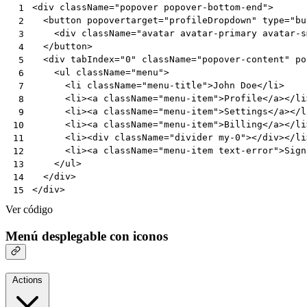
<
div
className
=
"popover popover-bottom-end"
>
 1
<
button
popovertarget
=
"profileDropdown"
type
=
"bu
 2
<
div
className
=
"avatar avatar-primary avatar-s
 3
</
button
>
 4
<
div
tabIndex
=
"0"
className
=
"popover-content"
po
 5
<
ul
className
=
"menu"
>
 6
<
li
className
=
"menu-title"
>
John
Doe
</
li
>
 7
<
li
><
a
className
=
"menu-item"
>
Profile
</
a
></
li
 8
<
li
><
a
className
=
"menu-item"
>
Settings
</
a
></
l
 9
<
li
><
a
className
=
"menu-item"
>
Billing
</
a
></
li
10
<
li
><
div
className
=
"divider my-0"
></
div
></
li
11
<
li
><
a
className
=
"menu-item text-error"
>
Sign
12
</
ul
>
13
</
div
>
14
</
div
>
15
Ver código
Menú desplegable con iconos
Actions