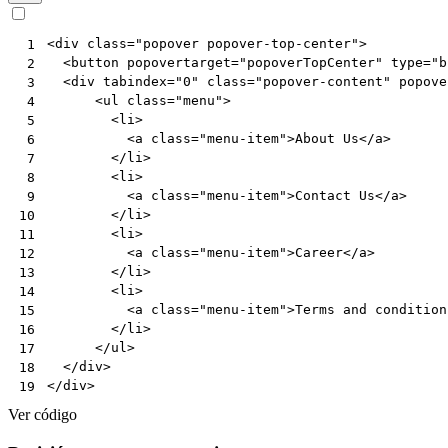
<
div
class
=
"popover popover-top-center"
>
 1
<
button
popovertarget
=
"popoverTopCenter"
type
=
"b
 2
<
div
tabindex
=
"0"
class
=
"popover-content"
popove
 3
<
ul
class
=
"menu"
>
 4
<
li
>
 5
<
a
class
=
"menu-item"
>
About Us
</
a
>
 6
</
li
>
 7
<
li
>
 8
<
a
class
=
"menu-item"
>
Contact Us
</
a
>
 9
</
li
>
10
<
li
>
11
<
a
class
=
"menu-item"
>
Career
</
a
>
12
</
li
>
13
<
li
>
14
<
a
class
=
"menu-item"
>
Terms and condition
15
</
li
>
16
</
ul
>
17
</
div
>
18
</
div
>
19
Ver código