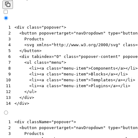
<
div
class
=
"popover"
>
 1
<
button
popovertarget
=
"navDropdown"
type
=
"button
 2
    Products

 3
<
svg
xmlns
=
"http://www.w3.org/2000/svg"
class
=
 4
</
button
>
 5
<
div
tabindex
=
"0"
class
=
"popover-content"
popove
 6
<
ul
class
=
"menu"
>
 7
<
li
><
a
class
=
"menu-item"
>
Components
</
a
></
li
>
 8
<
li
><
a
class
=
"menu-item"
>
Blocks
</
a
></
li
>
 9
<
li
><
a
class
=
"menu-item"
>
Templates
</
a
></
li
>
10
<
li
><
a
class
=
"menu-item"
>
Plugins
</
a
></
li
>
11
</
ul
>
12
</
div
>
13
</
div
>
14
<
div
className
=
"popover"
>
 1
<
button
popovertarget
=
"navDropdown"
type
=
"button
 2
Products
 3