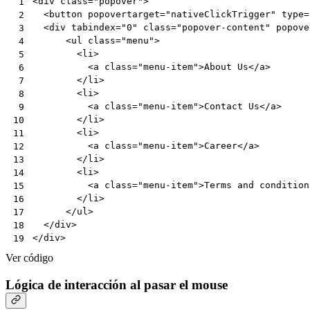
<
div
class
=
"popover"
>
 1
<
button
popovertarget
=
"nativeClickTrigger"
type
=
 2
<
div
tabindex
=
"0"
class
=
"popover-content"
popove
 3
<
ul
class
=
"menu"
>
 4
<
li
>
 5
<
a
class
=
"menu-item"
>
About Us
</
a
>
 6
</
li
>
 7
<
li
>
 8
<
a
class
=
"menu-item"
>
Contact Us
</
a
>
 9
</
li
>
10
<
li
>
11
<
a
class
=
"menu-item"
>
Career
</
a
>
12
</
li
>
13
<
li
>
14
<
a
class
=
"menu-item"
>
Terms and condition
15
</
li
>
16
</
ul
>
17
</
div
>
18
</
div
>
19
Ver código
Lógica de interacción al pasar el mouse