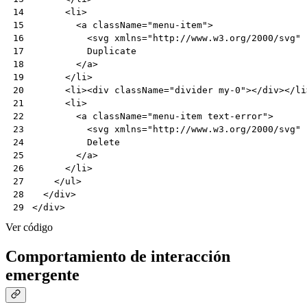
<
li
>
14
<
a
className
=
"menu-item"
>
15
<
svg
xmlns
=
"http://www.w3.org/2000/svg"
16
Duplicate
17
</
a
>
18
</
li
>
19
<
li
><
div
className
=
"divider my-0"
></
div
></
li
20
<
li
>
21
<
a
className
=
"menu-item text-error"
>
22
<
svg
xmlns
=
"http://www.w3.org/2000/svg"
23
Delete
24
</
a
>
25
</
li
>
26
</
ul
>
27
</
div
>
28
</
div
>
29
Ver código
Comportamiento de interacción
emergente