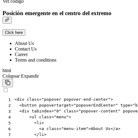
Ver código
Posición emergente en el centro del extremo
Click here
About Us
Contact Us
Career
Terms and conditions
html
Colapsar
Expandir
<
div
class
=
"popover popover-end-center"
>
 1
<
button
popovertarget
=
"popoverEndCenter"
type
=
"b
 2
<
div
tabindex
=
"0"
class
=
"popover-content"
popove
 3
<
ul
class
=
"menu"
>
 4
<
li
>
 5
<
a
class
=
"menu-item"
>
About Us
</
a
>
 6
</
li
>
 7