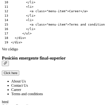
</
li
>
10
<
li
>
11
<
a
class
=
"menu-item"
>
Career
</
a
>
12
</
li
>
13
<
li
>
14
<
a
class
=
"menu-item"
>
Terms and condition
15
</
li
>
16
</
ul
>
17
</
div
>
18
</
div
>
19
Ver código
Posición emergente final-superior
Click here
About Us
Contact Us
Career
Terms and conditions
html