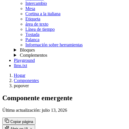
Intercambio
Mesa
Cortina a la italiana
Etiqueta
área de texto
Línea de tiempo
Tostada
Palanca
Información sobre herramientas
Bloques
Complementos
Playground
llms.txt
Hogar
Componentes
popover
Componente emergente
Última actualización:
julio 13, 2026
Copiar página
Abrir en IA