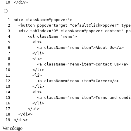
</
div
>
19
<
div
className
=
"popover"
>
 1
<
button
popovertarget
=
"defaultClickPopover"
type
 2
<
div
tabIndex
=
"0"
className
=
"popover-content"
po
 3
<
ul
className
=
"menu"
>
 4
<
li
>
 5
<
a
className
=
"menu-item"
>
About
Us
</
a
>
 6
</
li
>
 7
<
li
>
 8
<
a
className
=
"menu-item"
>
Contact
Us
</
a
>
 9
</
li
>
10
<
li
>
11
<
a
className
=
"menu-item"
>
Career
</
a
>
12
</
li
>
13
<
li
>
14
<
a
className
=
"menu-item"
>
Terms
and
condi
15
</
li
>
16
</
ul
>
17
</
div
>
18
</
div
>
19
Ver código