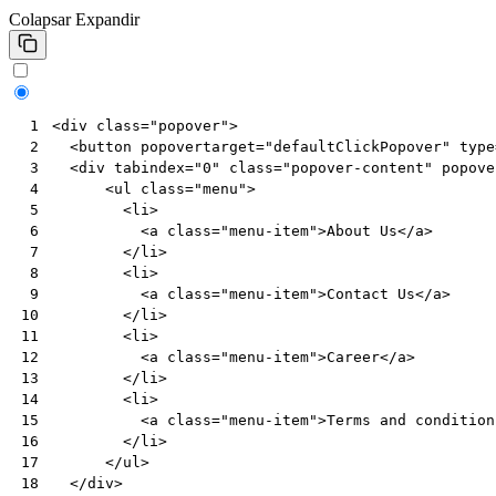
Colapsar
Expandir
<
div
class
=
"popover"
>
 1
<
button
popovertarget
=
"defaultClickPopover"
type
 2
<
div
tabindex
=
"0"
class
=
"popover-content"
popove
 3
<
ul
class
=
"menu"
>
 4
<
li
>
 5
<
a
class
=
"menu-item"
>
About Us
</
a
>
 6
</
li
>
 7
<
li
>
 8
<
a
class
=
"menu-item"
>
Contact Us
</
a
>
 9
</
li
>
10
<
li
>
11
<
a
class
=
"menu-item"
>
Career
</
a
>
12
</
li
>
13
<
li
>
14
<
a
class
=
"menu-item"
>
Terms and condition
15
</
li
>
16
</
ul
>
17
</
div
>
18