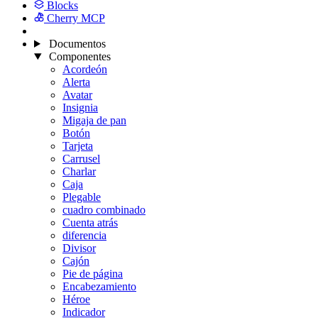
Blocks
Cherry MCP
Documentos
Componentes
Acordeón
Alerta
Avatar
Insignia
Migaja de pan
Botón
Tarjeta
Carrusel
Charlar
Caja
Plegable
cuadro combinado
Cuenta atrás
diferencia
Divisor
Cajón
Pie de página
Encabezamiento
Héroe
Indicador