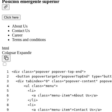
Posición emergente superior
Click here
About Us
Contact Us
Career
Terms and conditions
html
Colapsar
Expandir
<
div
class
=
"popover popover-top-end"
>
 1
<
button
popovertarget
=
"popoverTopEnd"
type
=
"butt
 2
<
div
tabindex
=
"0"
class
=
"popover-content"
popove
 3
<
ul
class
=
"menu"
>
 4
<
li
>
 5
<
a
class
=
"menu-item"
>
About Us
</
a
>
 6
</
li
>
 7
<
li
>
 8
<
a
class
=
"menu-item"
>
Contact Us
</
a
>
 9