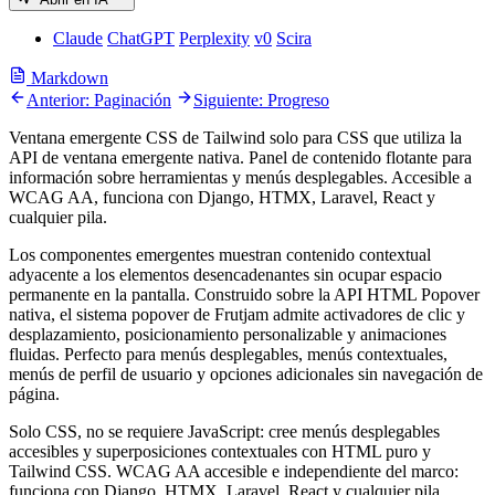
Claude
ChatGPT
Perplexity
v0
Scira
Markdown
Anterior: Paginación
Siguiente: Progreso
Ventana emergente CSS de Tailwind solo para CSS que utiliza la
API de ventana emergente nativa. Panel de contenido flotante para
información sobre herramientas y menús desplegables. Accesible a
WCAG AA, funciona con Django, HTMX, Laravel, React y
cualquier pila.
Los componentes emergentes muestran contenido contextual
adyacente a los elementos desencadenantes sin ocupar espacio
permanente en la pantalla. Construido sobre la API HTML Popover
nativa, el sistema popover de Frutjam admite activadores de clic y
desplazamiento, posicionamiento personalizable y animaciones
fluidas. Perfecto para menús desplegables, menús contextuales,
menús de perfil de usuario y opciones adicionales sin navegación de
página.
Solo CSS, no se requiere JavaScript: cree menús desplegables
accesibles y superposiciones contextuales con HTML puro y
Tailwind CSS. WCAG AA accesible e independiente del marco:
funciona con Django, HTMX, Laravel, React y cualquier pila.