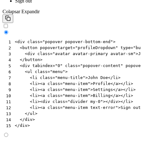
Sign out
Colapsar
Expandir
<
div
class
=
"popover popover-bottom-end"
>
 1
<
button
popovertarget
=
"profileDropdown"
type
=
"bu
 2
<
div
class
=
"avatar avatar-primary avatar-sm"
>
J
 3
</
button
>
 4
<
div
tabindex
=
"0"
class
=
"popover-content"
popove
 5
<
ul
class
=
"menu"
>
 6
<
li
class
=
"menu-title"
>
John Doe
</
li
>
 7
<
li
><
a
class
=
"menu-item"
>
Profile
</
a
></
li
>
 8
<
li
><
a
class
=
"menu-item"
>
Settings
</
a
></
li
>
 9
<
li
><
a
class
=
"menu-item"
>
Billing
</
a
></
li
>
10
<
li
><
div
class
=
"divider my-0"
></
div
></
li
>
11
<
li
><
a
class
=
"menu-item text-error"
>
Sign out
12
</
ul
>
13
</
div
>
14
</
div
>
15