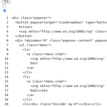
<
div
class
=
"popover"
>
 1
<
button
popovertarget
=
"iconDropdown"
type
=
"butto
 2
    Actions

 3
<
svg
xmlns
=
"http://www.w3.org/2000/svg"
class
=
 4
</
button
>
 5
<
div
tabindex
=
"0"
class
=
"popover-content"
popove
 6
<
ul
class
=
"menu"
>
 7
<
li
>
 8
<
a
class
=
"menu-item"
>
 9
<
svg
xmlns
=
"http://www.w3.org/2000/svg"
10
          Edit

11
</
a
>
12
</
li
>
13
<
li
>
14
<
a
class
=
"menu-item"
>
15
<
svg
xmlns
=
"http://www.w3.org/2000/svg"
16
          Duplicate

17
</
a
>
18
</
li
>
19
<
li
><
div
class
=
"divider my-0"
></
div
></
li
>
20