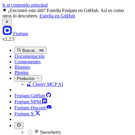
Ir al contenido principal
¿Encontró esto útil? Estrella Frutjam en GitHub. Así es como
otros lo descubren.
Estrella en GitHub
Frutjam
v2.2.5
Buscar...
⌘K
Documentación
Componentes
Bloques
Plugins
Productos
🍒
Cherry MCP
AI
Frutjam GitHub
Frutjam NPM
Frutjam Discord
Frutjam X
Snowberry