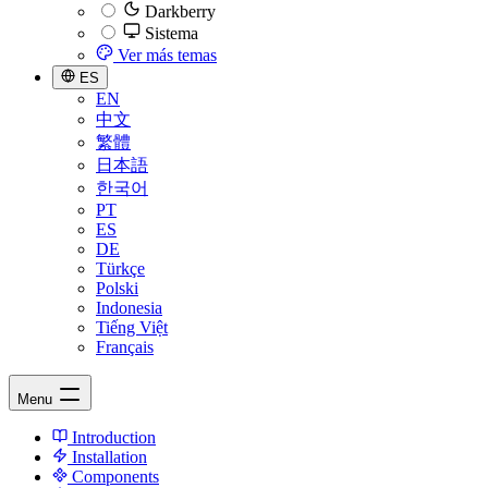
Darkberry
Sistema
Ver más temas
ES
EN
中文
繁體
日本語
한국어
PT
ES
DE
Türkçe
Polski
Indonesia
Tiếng Việt
Français
Menu
Introduction
Installation
Components