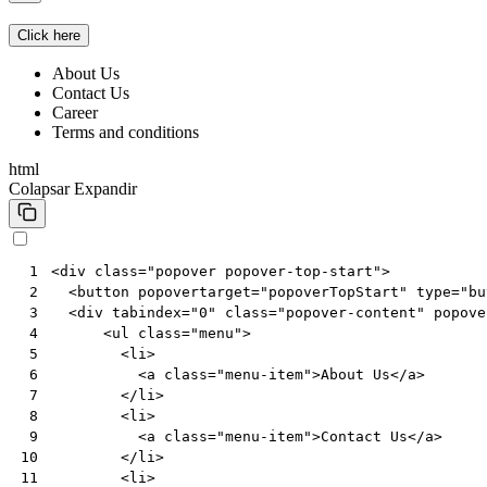
Click here
About Us
Contact Us
Career
Terms and conditions
html
Colapsar
Expandir
<
div
class
=
"popover popover-top-start"
>
 1
<
button
popovertarget
=
"popoverTopStart"
type
=
"bu
 2
<
div
tabindex
=
"0"
class
=
"popover-content"
popove
 3
<
ul
class
=
"menu"
>
 4
<
li
>
 5
<
a
class
=
"menu-item"
>
About Us
</
a
>
 6
</
li
>
 7
<
li
>
 8
<
a
class
=
"menu-item"
>
Contact Us
</
a
>
 9
</
li
>
10
<
li
>
11