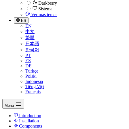
Darkberry
Sistema
Ver más temas
ES
EN
中文
繁體
日本語
한국어
PT
ES
DE
Türkçe
Polski
Indonesia
Tiếng Việt
Français
Menu
Introduction
Installation
Components