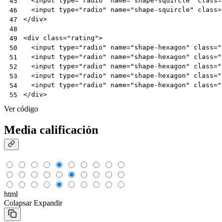
<
input
type
=
"radio"
name
=
"shape-squircle"
class
=
45
<
input
type
=
"radio"
name
=
"shape-squircle"
class
=
46
</
div
>
47
48
<
div
class
=
"rating"
>
49
<
input
type
=
"radio"
name
=
"shape-hexagon"
class
=
"
50
<
input
type
=
"radio"
name
=
"shape-hexagon"
class
=
"
51
<
input
type
=
"radio"
name
=
"shape-hexagon"
class
=
"
52
<
input
type
=
"radio"
name
=
"shape-hexagon"
class
=
"
53
<
input
type
=
"radio"
name
=
"shape-hexagon"
class
=
"
54
</
div
>
55
Ver código
Media calificación
html
Colapsar
Expandir