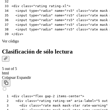
32
<
div
class
=
"rating rating-xl"
>
33
<
input
type
=
"radio"
name
=
"rs5"
class
=
"rate mask 
34
<
input
type
=
"radio"
name
=
"rs5"
class
=
"rate mask 
35
<
input
type
=
"radio"
name
=
"rs5"
class
=
"rate mask 
36
<
input
type
=
"radio"
name
=
"rs5"
class
=
"rate mask 
37
<
input
type
=
"radio"
name
=
"rs5"
class
=
"rate mask 
38
</
div
>
39
Ver código
Clasificación de sólo lectura
5 out of 5
html
Colapsar
Expandir
<
div
class
=
"flex gap-2 items-center"
>
 1
<
div
class
=
"rating rating-sm"
aria-label
=
"5 out 
 2
<
div
class
=
"rate mask mask-star rate-warning"
 3