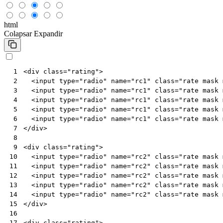
html
Colapsar
Expandir
<
div
class
=
"rating"
>
 1
<
input
type
=
"radio"
name
=
"rc1"
class
=
"rate mask 
 2
<
input
type
=
"radio"
name
=
"rc1"
class
=
"rate mask 
 3
<
input
type
=
"radio"
name
=
"rc1"
class
=
"rate mask 
 4
<
input
type
=
"radio"
name
=
"rc1"
class
=
"rate mask 
 5
<
input
type
=
"radio"
name
=
"rc1"
class
=
"rate mask 
 6
</
div
>
 7
 8
<
div
class
=
"rating"
>
 9
<
input
type
=
"radio"
name
=
"rc2"
class
=
"rate mask 
10
<
input
type
=
"radio"
name
=
"rc2"
class
=
"rate mask 
11
<
input
type
=
"radio"
name
=
"rc2"
class
=
"rate mask 
12
<
input
type
=
"radio"
name
=
"rc2"
class
=
"rate mask 
13
<
input
type
=
"radio"
name
=
"rc2"
class
=
"rate mask 
14
</
div
>
15
16
<
div
class
=
"rating"
>
17