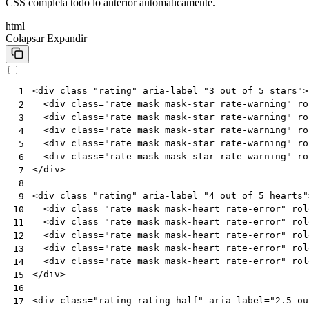
CSS completa todo lo anterior automáticamente.
html
Colapsar
Expandir
<
div
class
=
"rating"
aria-label
=
"3 out of 5 stars"
>
 1
<
div
class
=
"rate mask mask-star rate-warning"
ro
 2
<
div
class
=
"rate mask mask-star rate-warning"
ro
 3
<
div
class
=
"rate mask mask-star rate-warning"
ro
 4
<
div
class
=
"rate mask mask-star rate-warning"
ro
 5
<
div
class
=
"rate mask mask-star rate-warning"
ro
 6
</
div
>
 7
 8
<
div
class
=
"rating"
aria-label
=
"4 out of 5 hearts"
 9
<
div
class
=
"rate mask mask-heart rate-error"
rol
10
<
div
class
=
"rate mask mask-heart rate-error"
rol
11
<
div
class
=
"rate mask mask-heart rate-error"
rol
12
<
div
class
=
"rate mask mask-heart rate-error"
rol
13
<
div
class
=
"rate mask mask-heart rate-error"
rol
14
</
div
>
15
16
<
div
class
=
"rating rating-half"
aria-label
=
"2.5 ou
17