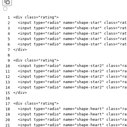
<
div
class
=
"rating"
>
 1
<
input
type
=
"radio"
name
=
"shape-star"
class
=
"rat
 2
<
input
type
=
"radio"
name
=
"shape-star"
class
=
"rat
 3
<
input
type
=
"radio"
name
=
"shape-star"
class
=
"rat
 4
<
input
type
=
"radio"
name
=
"shape-star"
class
=
"rat
 5
<
input
type
=
"radio"
name
=
"shape-star"
class
=
"rat
 6
</
div
>
 7
 8
<
div
class
=
"rating"
>
 9
<
input
type
=
"radio"
name
=
"shape-star2"
class
=
"ra
10
<
input
type
=
"radio"
name
=
"shape-star2"
class
=
"ra
11
<
input
type
=
"radio"
name
=
"shape-star2"
class
=
"ra
12
<
input
type
=
"radio"
name
=
"shape-star2"
class
=
"ra
13
<
input
type
=
"radio"
name
=
"shape-star2"
class
=
"ra
14
</
div
>
15
16
<
div
class
=
"rating"
>
17
<
input
type
=
"radio"
name
=
"shape-heart"
class
=
"ra
18
<
input
type
=
"radio"
name
=
"shape-heart"
class
=
"ra
19
<
input
type
=
"radio"
name
=
"shape-heart"
class
=
"ra
20
<
input
type
=
"radio"
name
=
"shape-heart"
class
=
"ra
21