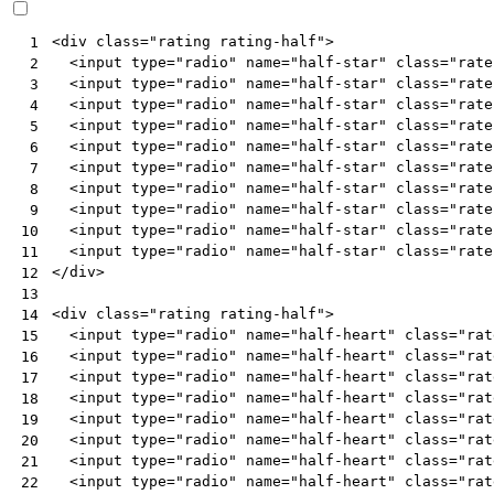
<
div
class
=
"rating rating-half"
>
 1
<
input
type
=
"radio"
name
=
"half-star"
class
=
"rate
 2
<
input
type
=
"radio"
name
=
"half-star"
class
=
"rate
 3
<
input
type
=
"radio"
name
=
"half-star"
class
=
"rate
 4
<
input
type
=
"radio"
name
=
"half-star"
class
=
"rate
 5
<
input
type
=
"radio"
name
=
"half-star"
class
=
"rate
 6
<
input
type
=
"radio"
name
=
"half-star"
class
=
"rate
 7
<
input
type
=
"radio"
name
=
"half-star"
class
=
"rate
 8
<
input
type
=
"radio"
name
=
"half-star"
class
=
"rate
 9
<
input
type
=
"radio"
name
=
"half-star"
class
=
"rate
10
<
input
type
=
"radio"
name
=
"half-star"
class
=
"rate
11
</
div
>
12
13
<
div
class
=
"rating rating-half"
>
14
<
input
type
=
"radio"
name
=
"half-heart"
class
=
"rat
15
<
input
type
=
"radio"
name
=
"half-heart"
class
=
"rat
16
<
input
type
=
"radio"
name
=
"half-heart"
class
=
"rat
17
<
input
type
=
"radio"
name
=
"half-heart"
class
=
"rat
18
<
input
type
=
"radio"
name
=
"half-heart"
class
=
"rat
19
<
input
type
=
"radio"
name
=
"half-heart"
class
=
"rat
20
<
input
type
=
"radio"
name
=
"half-heart"
class
=
"rat
21
<
input
type
=
"radio"
name
=
"half-heart"
class
=
"rat
22