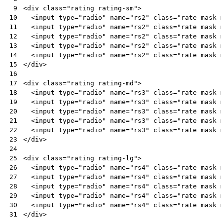
<
div
class
=
"rating rating-sm"
>
 9
<
input
type
=
"radio"
name
=
"rs2"
class
=
"rate mask 
10
<
input
type
=
"radio"
name
=
"rs2"
class
=
"rate mask 
11
<
input
type
=
"radio"
name
=
"rs2"
class
=
"rate mask 
12
<
input
type
=
"radio"
name
=
"rs2"
class
=
"rate mask 
13
<
input
type
=
"radio"
name
=
"rs2"
class
=
"rate mask 
14
</
div
>
15
16
<
div
class
=
"rating rating-md"
>
17
<
input
type
=
"radio"
name
=
"rs3"
class
=
"rate mask 
18
<
input
type
=
"radio"
name
=
"rs3"
class
=
"rate mask 
19
<
input
type
=
"radio"
name
=
"rs3"
class
=
"rate mask 
20
<
input
type
=
"radio"
name
=
"rs3"
class
=
"rate mask 
21
<
input
type
=
"radio"
name
=
"rs3"
class
=
"rate mask 
22
</
div
>
23
24
<
div
class
=
"rating rating-lg"
>
25
<
input
type
=
"radio"
name
=
"rs4"
class
=
"rate mask 
26
<
input
type
=
"radio"
name
=
"rs4"
class
=
"rate mask 
27
<
input
type
=
"radio"
name
=
"rs4"
class
=
"rate mask 
28
<
input
type
=
"radio"
name
=
"rs4"
class
=
"rate mask 
29
<
input
type
=
"radio"
name
=
"rs4"
class
=
"rate mask 
30
</
div
>
31