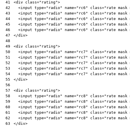
<
div
class
=
"rating"
>
41
<
input
type
=
"radio"
name
=
"rc6"
class
=
"rate mask 
42
<
input
type
=
"radio"
name
=
"rc6"
class
=
"rate mask 
43
<
input
type
=
"radio"
name
=
"rc6"
class
=
"rate mask 
44
<
input
type
=
"radio"
name
=
"rc6"
class
=
"rate mask 
45
<
input
type
=
"radio"
name
=
"rc6"
class
=
"rate mask 
46
</
div
>
47
48
<
div
class
=
"rating"
>
49
<
input
type
=
"radio"
name
=
"rc7"
class
=
"rate mask 
50
<
input
type
=
"radio"
name
=
"rc7"
class
=
"rate mask 
51
<
input
type
=
"radio"
name
=
"rc7"
class
=
"rate mask 
52
<
input
type
=
"radio"
name
=
"rc7"
class
=
"rate mask 
53
<
input
type
=
"radio"
name
=
"rc7"
class
=
"rate mask 
54
</
div
>
55
56
<
div
class
=
"rating"
>
57
<
input
type
=
"radio"
name
=
"rc8"
class
=
"rate mask 
58
<
input
type
=
"radio"
name
=
"rc8"
class
=
"rate mask 
59
<
input
type
=
"radio"
name
=
"rc8"
class
=
"rate mask 
60
<
input
type
=
"radio"
name
=
"rc8"
class
=
"rate mask 
61
<
input
type
=
"radio"
name
=
"rc8"
class
=
"rate mask 
62
</
div
>
63