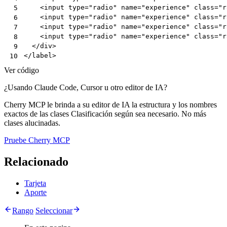
<
input
type
=
"radio"
name
=
"experience"
class
=
"r
 5
<
input
type
=
"radio"
name
=
"experience"
class
=
"r
 6
<
input
type
=
"radio"
name
=
"experience"
class
=
"r
 7
<
input
type
=
"radio"
name
=
"experience"
class
=
"r
 8
</
div
>
 9
</
label
>
10
Ver código
¿Usando Claude Code, Cursor u otro editor de IA?
Cherry MCP le brinda a su editor de IA la estructura y los nombres
exactos de las clases Clasificación según sea necesario. No más
clases alucinadas.
Pruebe Cherry MCP
Relacionado
Tarjeta
Aporte
Rango
Seleccionar