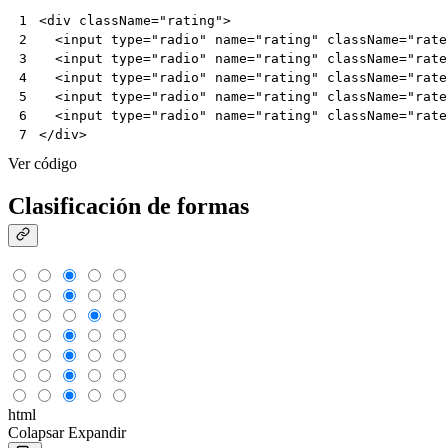
<
div
className
=
"rating"
>
1
<
input
type
=
"radio"
name
=
"rating"
className
=
"rate
2
<
input
type
=
"radio"
name
=
"rating"
className
=
"rate
3
<
input
type
=
"radio"
name
=
"rating"
className
=
"rate
4
<
input
type
=
"radio"
name
=
"rating"
className
=
"rate
5
<
input
type
=
"radio"
name
=
"rating"
className
=
"rate
6
</
div
>
7
Ver código
Clasificación de formas
html
Colapsar
Expandir