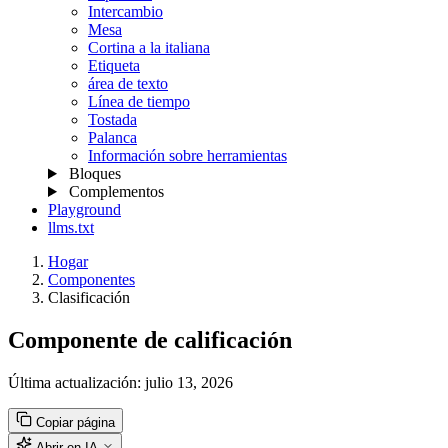
Intercambio
Mesa
Cortina a la italiana
Etiqueta
área de texto
Línea de tiempo
Tostada
Palanca
Información sobre herramientas
Bloques
Complementos
Playground
llms.txt
Hogar
Componentes
Clasificación
Componente de calificación
Última actualización:
julio 13, 2026
Copiar página
Abrir en IA