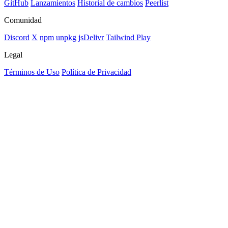
GitHub
Lanzamientos
Historial de cambios
Peerlist
Comunidad
Discord
X
npm
unpkg
jsDelivr
Tailwind Play
Legal
Términos de Uso
Política de Privacidad