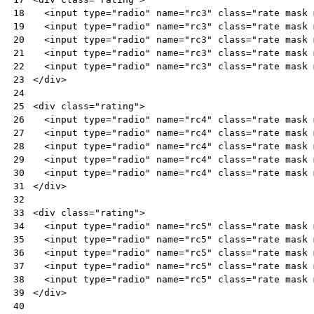
<
input
type
=
"radio"
name
=
"rc3"
class
=
"rate mask 
18
<
input
type
=
"radio"
name
=
"rc3"
class
=
"rate mask 
19
<
input
type
=
"radio"
name
=
"rc3"
class
=
"rate mask 
20
<
input
type
=
"radio"
name
=
"rc3"
class
=
"rate mask 
21
<
input
type
=
"radio"
name
=
"rc3"
class
=
"rate mask 
22
</
div
>
23
24
<
div
class
=
"rating"
>
25
<
input
type
=
"radio"
name
=
"rc4"
class
=
"rate mask 
26
<
input
type
=
"radio"
name
=
"rc4"
class
=
"rate mask 
27
<
input
type
=
"radio"
name
=
"rc4"
class
=
"rate mask 
28
<
input
type
=
"radio"
name
=
"rc4"
class
=
"rate mask 
29
<
input
type
=
"radio"
name
=
"rc4"
class
=
"rate mask 
30
</
div
>
31
32
<
div
class
=
"rating"
>
33
<
input
type
=
"radio"
name
=
"rc5"
class
=
"rate mask 
34
<
input
type
=
"radio"
name
=
"rc5"
class
=
"rate mask 
35
<
input
type
=
"radio"
name
=
"rc5"
class
=
"rate mask 
36
<
input
type
=
"radio"
name
=
"rc5"
class
=
"rate mask 
37
<
input
type
=
"radio"
name
=
"rc5"
class
=
"rate mask 
38
</
div
>
39
40