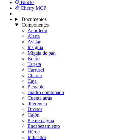
Blocks
Cherry MCP
Documentos
Componentes
Acordeón
Alerta
Avatar
Insignia
Migaja de pan
Botón
Tarjeta
Carrusel
Charlar
Caja
Plegable
cuadro combinado
Cuenta atrás
diferencia
Divisor
Cajón
Pie de página
Encabezamiento
Héroe
Indicador