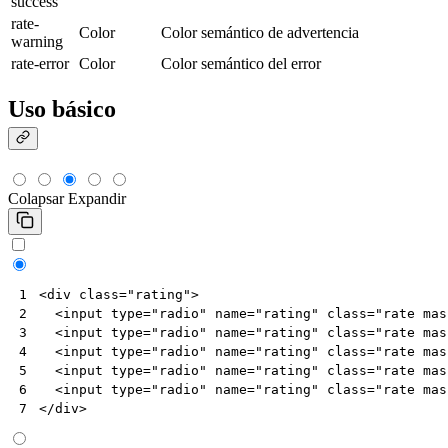
success
rate-
Color
Color semántico de advertencia
warning
rate-error
Color
Color semántico del error
Uso básico
Colapsar
Expandir
<
div
class
=
"rating"
>
1
<
input
type
=
"radio"
name
=
"rating"
class
=
"rate mas
2
<
input
type
=
"radio"
name
=
"rating"
class
=
"rate mas
3
<
input
type
=
"radio"
name
=
"rating"
class
=
"rate mas
4
<
input
type
=
"radio"
name
=
"rating"
class
=
"rate mas
5
<
input
type
=
"radio"
name
=
"rating"
class
=
"rate mas
6
</
div
>
7