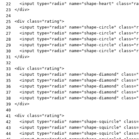
<
input
type
=
"radio"
name
=
"shape-heart"
class
=
"ra
22
</
div
>
23
24
<
div
class
=
"rating"
>
25
<
input
type
=
"radio"
name
=
"shape-circle"
class
=
"r
26
<
input
type
=
"radio"
name
=
"shape-circle"
class
=
"r
27
<
input
type
=
"radio"
name
=
"shape-circle"
class
=
"r
28
<
input
type
=
"radio"
name
=
"shape-circle"
class
=
"r
29
<
input
type
=
"radio"
name
=
"shape-circle"
class
=
"r
30
</
div
>
31
32
<
div
class
=
"rating"
>
33
<
input
type
=
"radio"
name
=
"shape-diamond"
class
=
"
34
<
input
type
=
"radio"
name
=
"shape-diamond"
class
=
"
35
<
input
type
=
"radio"
name
=
"shape-diamond"
class
=
"
36
<
input
type
=
"radio"
name
=
"shape-diamond"
class
=
"
37
<
input
type
=
"radio"
name
=
"shape-diamond"
class
=
"
38
</
div
>
39
40
<
div
class
=
"rating"
>
41
<
input
type
=
"radio"
name
=
"shape-squircle"
class
=
42
<
input
type
=
"radio"
name
=
"shape-squircle"
class
=
43
<
input
type
=
"radio"
name
=
"shape-squircle"
class
=
44