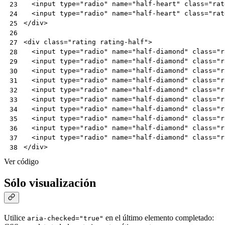
<
input
type
=
"radio"
name
=
"half-heart"
class
=
"rat
23
<
input
type
=
"radio"
name
=
"half-heart"
class
=
"rat
24
</
div
>
25
26
<
div
class
=
"rating rating-half"
>
27
<
input
type
=
"radio"
name
=
"half-diamond"
class
=
"r
28
<
input
type
=
"radio"
name
=
"half-diamond"
class
=
"r
29
<
input
type
=
"radio"
name
=
"half-diamond"
class
=
"r
30
<
input
type
=
"radio"
name
=
"half-diamond"
class
=
"r
31
<
input
type
=
"radio"
name
=
"half-diamond"
class
=
"r
32
<
input
type
=
"radio"
name
=
"half-diamond"
class
=
"r
33
<
input
type
=
"radio"
name
=
"half-diamond"
class
=
"r
34
<
input
type
=
"radio"
name
=
"half-diamond"
class
=
"r
35
<
input
type
=
"radio"
name
=
"half-diamond"
class
=
"r
36
<
input
type
=
"radio"
name
=
"half-diamond"
class
=
"r
37
</
div
>
38
Ver código
Sólo visualización
Utilice
en el último elemento completado:
aria-checked="true"