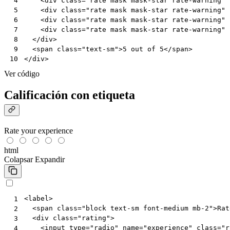
<
div
class
=
"rate mask mask-star rate-warning"
 4
<
div
class
=
"rate mask mask-star rate-warning"
 5
<
div
class
=
"rate mask mask-star rate-warning"
 6
<
div
class
=
"rate mask mask-star rate-warning"
 7
</
div
>
 8
<
span
class
=
"text-sm"
>
5 out of 5
</
span
>
 9
</
div
>
10
Ver código
Calificación con etiqueta
Rate your experience
html
Colapsar
Expandir
<
label
>
 1
<
span
class
=
"block text-sm font-medium mb-2"
>
Rat
 2
<
div
class
=
"rating"
>
 3
<
input
type
=
"radio"
name
=
"experience"
class
=
"r
 4