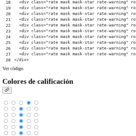
<
div
class
=
"rate mask mask-star rate-warning"
ro
18
<
div
class
=
"rate mask mask-star rate-warning"
ro
19
<
div
class
=
"rate mask mask-star rate-warning"
ro
20
<
div
class
=
"rate mask mask-star rate-warning"
ro
21
<
div
class
=
"rate mask mask-star rate-warning"
ro
22
<
div
class
=
"rate mask mask-star rate-warning"
ro
23
<
div
class
=
"rate mask mask-star rate-warning"
ro
24
<
div
class
=
"rate mask mask-star rate-warning"
ro
25
<
div
class
=
"rate mask mask-star rate-warning"
ro
26
<
div
class
=
"rate mask mask-star rate-warning"
ro
27
</
div
>
28
Ver código
Colores de calificación