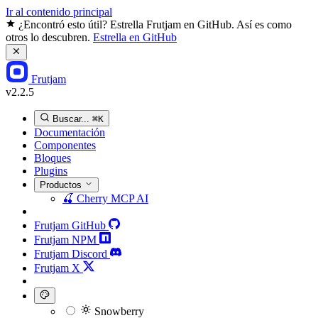
Ir al contenido principal
¿Encontró esto útil? Estrella Frutjam en GitHub. Así es como
otros lo descubren.
Estrella en GitHub
Frutjam
v2.2.5
Buscar...
⌘K
Documentación
Componentes
Bloques
Plugins
Productos
🍒
Cherry MCP
AI
Frutjam GitHub
Frutjam NPM
Frutjam Discord
Frutjam X
Snowberry