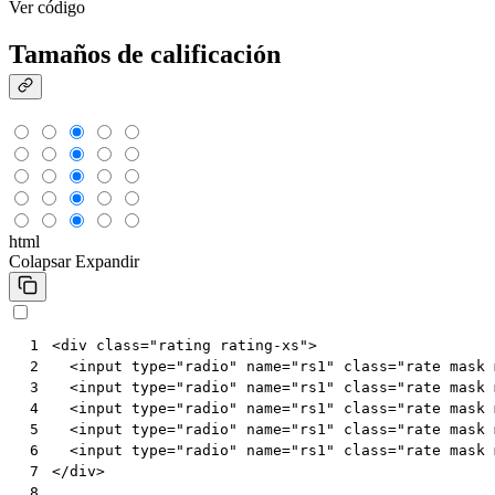
Ver código
Tamaños de calificación
html
Colapsar
Expandir
<
div
class
=
"rating rating-xs"
>
 1
<
input
type
=
"radio"
name
=
"rs1"
class
=
"rate mask 
 2
<
input
type
=
"radio"
name
=
"rs1"
class
=
"rate mask 
 3
<
input
type
=
"radio"
name
=
"rs1"
class
=
"rate mask 
 4
<
input
type
=
"radio"
name
=
"rs1"
class
=
"rate mask 
 5
<
input
type
=
"radio"
name
=
"rs1"
class
=
"rate mask 
 6
</
div
>
 7
 8