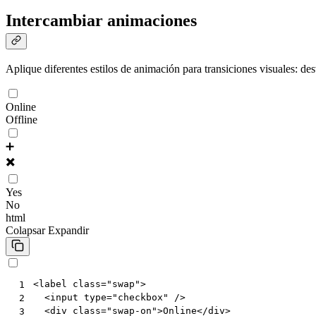
Intercambiar animaciones
Aplique diferentes estilos de animación para transiciones visuales: des
Online
Offline
➕
✖️
Yes
No
html
Colapsar
Expandir
<
label
class
=
"swap"
>
 1
<
input
type
=
"checkbox"
/>
 2
<
div
class
=
"swap-on"
>
Online
</
div
>
 3