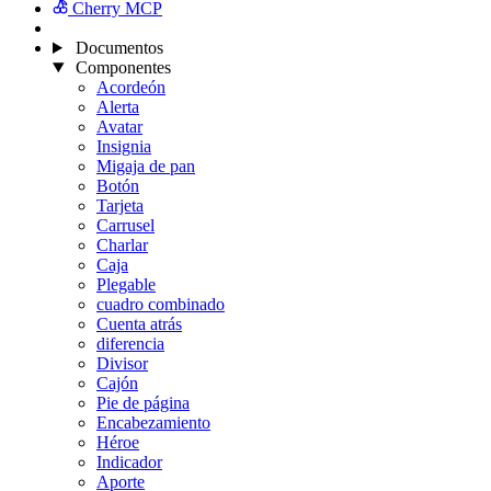
Cherry MCP
Documentos
Componentes
Acordeón
Alerta
Avatar
Insignia
Migaja de pan
Botón
Tarjeta
Carrusel
Charlar
Caja
Plegable
cuadro combinado
Cuenta atrás
diferencia
Divisor
Cajón
Pie de página
Encabezamiento
Héroe
Indicador
Aporte