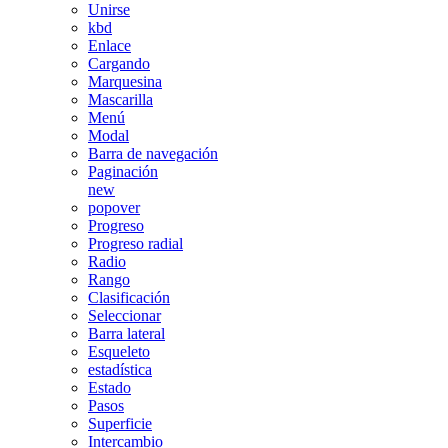
Unirse
kbd
Enlace
Cargando
Marquesina
Mascarilla
Menú
Modal
Barra de navegación
Paginación
new
popover
Progreso
Progreso radial
Radio
Rango
Clasificación
Seleccionar
Barra lateral
Esqueleto
estadística
Estado
Pasos
Superficie
Intercambio