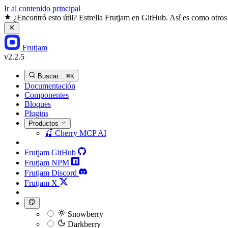
Ir al contenido principal
¿Encontró esto útil? Estrella Frutjam en GitHub. Así es como otros
Frutjam
v2.2.5
Buscar...
⌘K
Documentación
Componentes
Bloques
Plugins
Productos
🍒
Cherry MCP
AI
Frutjam GitHub
Frutjam NPM
Frutjam Discord
Frutjam X
Snowberry
Darkberry