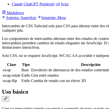
Claude
ChatGPT
Perplexity
v0
Scira
Markdown
Anterior: Superficie
Siguiente: Mesa
Intercambio de CSS Tailwind solo para CSS para alternar entre dos 
cualquier pila.
Los componentes de intercambio alternan entre dos estados de conteni
intercambios permiten cambios de estado elegantes sin JavaScript. El 
ilustraciones interactivas.
Solo CSS, no se requiere JavaScript. WCAG AA accesible e independ
Clase
Tipo
Descripción
swap
Base
Envoltorio de alternancia de dos estados controlado
swap-rotate
Estilo
Gira entre estados
swap-flip
Estilo
Cambia de estado con un efecto 3D
Uso básico
Cree un intercambio simple con emoji o contenido de texto usando una 