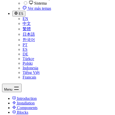
Sistema
Ver más temas
ES
EN
中文
繁體
日本語
한국어
PT
ES
DE
Türkçe
Polski
Indonesia
Tiếng Việt
Français
Menu
Introduction
Installation
Components
Blocks