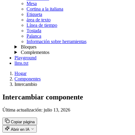
Mesa
Cortina a la italiana
Etiqueta
área de texto
Línea de tiempo
Tostada
Palanca
Información sobre herramientas
Bloques
Complementos
Playground
llms.txt
Hogar
Componentes
Intercambio
Intercambiar componente
Última actualización:
julio 13, 2026
Copiar página
Abrir en IA