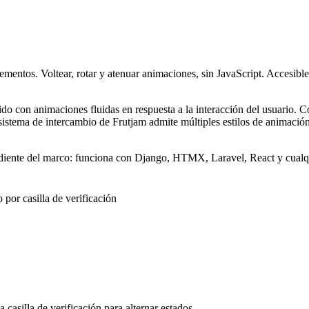
elementos. Voltear, rotar y atenuar animaciones, sin JavaScript. Acc
do con animaciones fluidas en respuesta a la interacción del usuario.
sistema de intercambio de Frutjam admite múltiples estilos de animación
iente del marco: funciona con Django, HTMX, Laravel, React y cualqu
 por casilla de verificación
casilla de verificación para alternar estados.