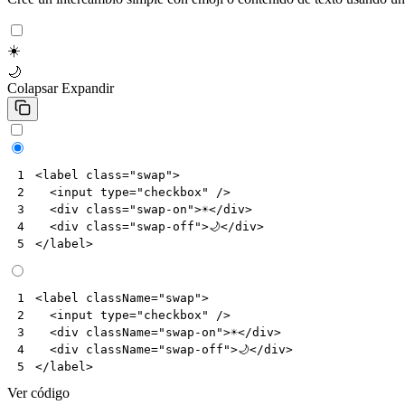
☀️
🌙
Colapsar
Expandir
<
label
class
=
"swap"
>
1
<
input
type
=
"checkbox"
/>
2
<
div
class
=
"swap-on"
>
☀️
</
div
>
3
<
div
class
=
"swap-off"
>
🌙
</
div
>
4
</
label
>
5
<
label
className
=
"swap"
>
1
<
input
type
=
"checkbox"
/>
2
<
div
className
=
"swap-on"
>
☀️
</
div
>
3
<
div
className
=
"swap-off"
>
🌙
</
div
>
4
</
label
>
5
Ver código