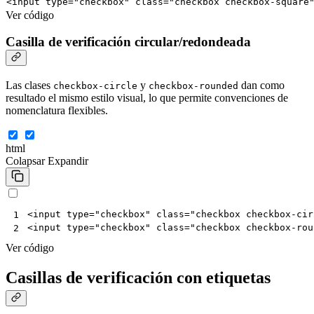
<
input
type
=
"checkbox"
class
=
"checkbox checkbox-square
Ver código
Casilla de verificación circular/redondeada
Las clases
y
dan como
checkbox-circle
checkbox-rounded
resultado el mismo estilo visual, lo que permite convenciones de
nomenclatura flexibles.
html
Colapsar
Expandir
<
input
type
=
"checkbox"
class
=
"checkbox checkbox-cir
1
<
input
type
=
"checkbox"
class
=
"checkbox checkbox-rou
2
Ver código
Casillas de verificación con etiquetas