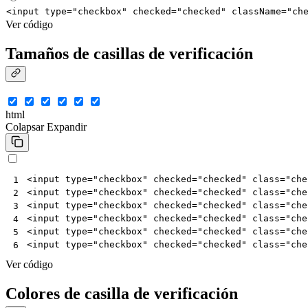
<
input
type
=
"checkbox"
checked
=
"checked"
className
=
"ch
Ver código
Tamaños de casillas de verificación
html
Colapsar
Expandir
<
input
type
=
"checkbox"
checked
=
"checked"
class
=
"che
1
<
input
type
=
"checkbox"
checked
=
"checked"
class
=
"che
2
<
input
type
=
"checkbox"
checked
=
"checked"
class
=
"che
3
<
input
type
=
"checkbox"
checked
=
"checked"
class
=
"che
4
<
input
type
=
"checkbox"
checked
=
"checked"
class
=
"che
5
<
input
type
=
"checkbox"
checked
=
"checked"
class
=
"che
6
Ver código
Colores de casilla de verificación