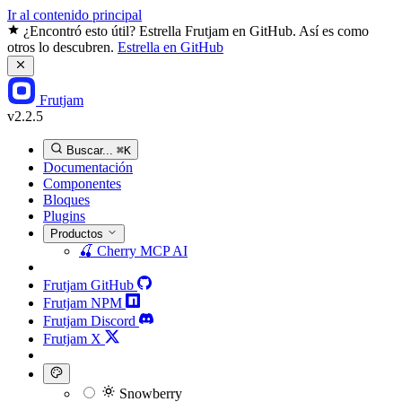
Ir al contenido principal
¿Encontró esto útil? Estrella Frutjam en GitHub. Así es como
otros lo descubren.
Estrella en GitHub
Frutjam
v2.2.5
Buscar...
⌘K
Documentación
Componentes
Bloques
Plugins
Productos
🍒
Cherry MCP
AI
Frutjam GitHub
Frutjam NPM
Frutjam Discord
Frutjam X
Snowberry