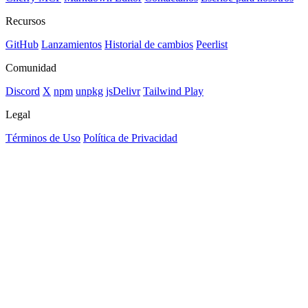
Recursos
GitHub
Lanzamientos
Historial de cambios
Peerlist
Comunidad
Discord
X
npm
unpkg
jsDelivr
Tailwind Play
Legal
Términos de Uso
Política de Privacidad