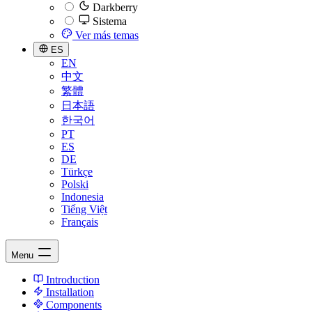
Darkberry
Sistema
Ver más temas
ES
EN
中文
繁體
日本語
한국어
PT
ES
DE
Türkçe
Polski
Indonesia
Tiếng Việt
Français
Menu
Introduction
Installation
Components