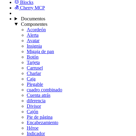
Blocks
Cherry MCP
Documentos
Componentes
Acordeón
Alerta
Avatar
Insignia
Migaja de pan
Botón
Tarjeta
Carrusel
Charlar
Caja
Plegable
cuadro combinado
Cuenta atrás
diferencia
Divisor
Cajón
Pie de página
Encabezamiento
Héroe
Indicador