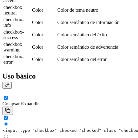
accent
checkbox-
Color
Color de tema neutro
neutral
checkbox-
Color
Color semántico de información
info
checkbox-
Color
Color semántico del éxito
success
checkbox-
Color
Color semántico de advertencia
warning
checkbox-
Color
Color semántico del error
error
Uso básico
Colapsar
Expandir
<
input
type
=
"checkbox"
checked
=
"checked"
class
=
"checkb