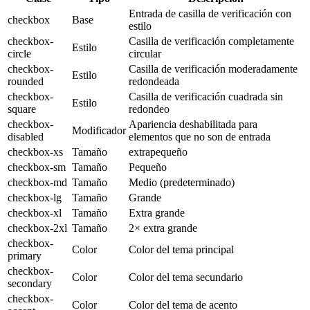
Entrada de casilla de verificación con
checkbox
Base
estilo
checkbox-
Casilla de verificación completamente
Estilo
circle
circular
checkbox-
Casilla de verificación moderadamente
Estilo
rounded
redondeada
checkbox-
Casilla de verificación cuadrada sin
Estilo
square
redondeo
checkbox-
Apariencia deshabilitada para
Modificador
disabled
elementos que no son de entrada
checkbox-xs
Tamaño
extrapequeño
checkbox-sm
Tamaño
Pequeño
checkbox-md
Tamaño
Medio (predeterminado)
checkbox-lg
Tamaño
Grande
checkbox-xl
Tamaño
Extra grande
checkbox-2xl
Tamaño
2× extra grande
checkbox-
Color
Color del tema principal
primary
checkbox-
Color
Color del tema secundario
secondary
checkbox-
Color
Color del tema de acento