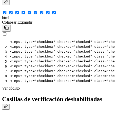
html
Colapsar
Expandir
<
input
type
=
"checkbox"
checked
=
"checked"
class
=
"che
1
<
input
type
=
"checkbox"
checked
=
"checked"
class
=
"che
2
<
input
type
=
"checkbox"
checked
=
"checked"
class
=
"che
3
<
input
type
=
"checkbox"
checked
=
"checked"
class
=
"che
4
<
input
type
=
"checkbox"
checked
=
"checked"
class
=
"che
5
<
input
type
=
"checkbox"
checked
=
"checked"
class
=
"che
6
<
input
type
=
"checkbox"
checked
=
"checked"
class
=
"che
7
<
input
type
=
"checkbox"
checked
=
"checked"
class
=
"che
8
<
input
type
=
"checkbox"
checked
=
"checked"
class
=
"che
9
Ver código
Casillas de verificación deshabilitadas