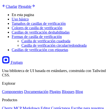
Charlar
Plegable
En esta pagina
Uso básico
Tamaños de casillas de verificación
Colores de casilla de verificación
Casillas de verificación deshabilitadas
Formas de casilla de verificación
Casilla de verificación cuadrada
Casilla de verificación circular/redondeada
Casillas de verificación con etiquetas
Frutjam
Una biblioteca de UI basada en estándares, construida con Tailwind
CSS.
Explorar
Componentes
Documentación
Plugins
Bloques
Blog
Productos
Cherry MCP
Markdown Editor
Contáctanos
Escribe para nosotros