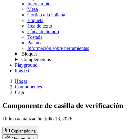
Intercambio
Mesa
Cortina a la italiana
Etiqueta
área de texto
Línea de tiempo
Tostada
Palanca
Información sobre herramientas
Bloques
Complementos
Playground
llms.txt
Hogar
Componentes
Caja
Componente de casilla de verificación
Última actualización:
julio 13, 2026
Copiar página
Abrir en IA