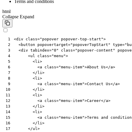
Terms and conditions
html
Collapse
Expand
<
div
class
=
"popover popover-top-start"
>
 1
<
button
popovertarget
=
"popoverTopStart"
type
=
"bu
 2
<
div
tabindex
=
"0"
class
=
"popover-content"
popove
 3
<
ul
class
=
"menu"
>
 4
<
li
>
 5
<
a
class
=
"menu-item"
>
About Us
</
a
>
 6
</
li
>
 7
<
li
>
 8
<
a
class
=
"menu-item"
>
Contact Us
</
a
>
 9
</
li
>
10
<
li
>
11
<
a
class
=
"menu-item"
>
Career
</
a
>
12
</
li
>
13
<
li
>
14
<
a
class
=
"menu-item"
>
Terms and condition
15
</
li
>
16
</
ul
>
17