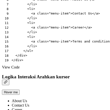
</
li
>
 7
<
li
>
 8
<
a
class
=
"menu-item"
>
Contact Us
</
a
>
 9
</
li
>
10
<
li
>
11
<
a
class
=
"menu-item"
>
Career
</
a
>
12
</
li
>
13
<
li
>
14
<
a
class
=
"menu-item"
>
Terms and condition
15
</
li
>
16
</
ul
>
17
</
div
>
18
</
div
>
19
View Code
Logika Interaksi Arahkan kursor
Hover me
About Us
Contact Us
Career