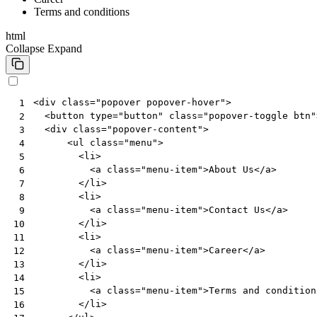
Terms and conditions
html
Collapse
Expand
<
div
class
=
"popover popover-hover"
>
 1
<
button
type
=
"button"
class
=
"popover-toggle btn"
 2
<
div
class
=
"popover-content"
>
 3
<
ul
class
=
"menu"
>
 4
<
li
>
 5
<
a
class
=
"menu-item"
>
About Us
</
a
>
 6
</
li
>
 7
<
li
>
 8
<
a
class
=
"menu-item"
>
Contact Us
</
a
>
 9
</
li
>
10
<
li
>
11
<
a
class
=
"menu-item"
>
Career
</
a
>
12
</
li
>
13
<
li
>
14
<
a
class
=
"menu-item"
>
Terms and condition
15
</
li
>
16