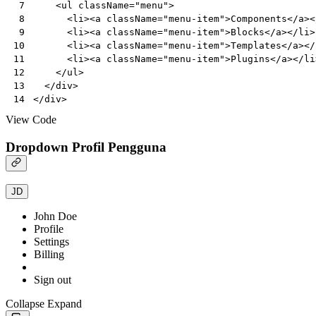
<
ul
className
=
"menu"
>
 7
<
li
><
a
className
=
"menu-item"
>
Components
</
a
><
 8
<
li
><
a
className
=
"menu-item"
>
Blocks
</
a
></
li
>
 9
<
li
><
a
className
=
"menu-item"
>
Templates
</
a
></
10
<
li
><
a
className
=
"menu-item"
>
Plugins
</
a
></
li
11
</
ul
>
12
</
div
>
13
</
div
>
14
View Code
Dropdown Profil Pengguna
JD
John Doe
Profile
Settings
Billing
Sign out
Collapse
Expand