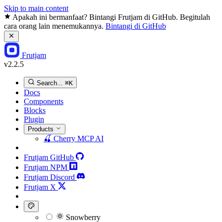
Skip to main content
Apakah ini bermanfaat? Bintangi Frutjam di GitHub. Begitulah
cara orang lain menemukannya.
Bintangi di GitHub
Frutjam
v2.2.5
Search...
⌘K
Docs
Components
Blocks
Plugin
Products
🍒
Cherry MCP
AI
Frutjam GitHub
Frutjam NPM
Frutjam Discord
Frutjam X
Snowberry