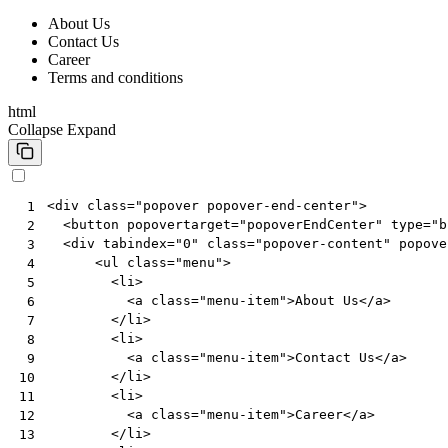
About Us
Contact Us
Career
Terms and conditions
html
Collapse
Expand
<
div
class
=
"popover popover-end-center"
>
 1
<
button
popovertarget
=
"popoverEndCenter"
type
=
"b
 2
<
div
tabindex
=
"0"
class
=
"popover-content"
popove
 3
<
ul
class
=
"menu"
>
 4
<
li
>
 5
<
a
class
=
"menu-item"
>
About Us
</
a
>
 6
</
li
>
 7
<
li
>
 8
<
a
class
=
"menu-item"
>
Contact Us
</
a
>
 9
</
li
>
10
<
li
>
11
<
a
class
=
"menu-item"
>
Career
</
a
>
12
</
li
>
13