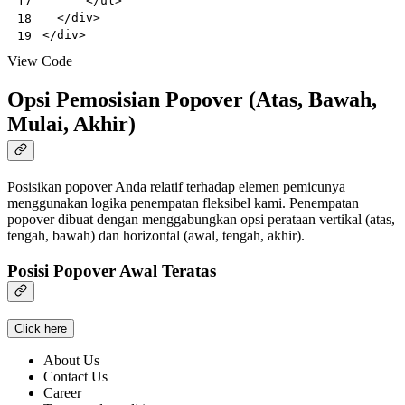
</
ul
>
17
</
div
>
18
</
div
>
19
View Code
Opsi Pemosisian Popover (Atas, Bawah,
Mulai, Akhir)
Posisikan popover Anda relatif terhadap elemen pemicunya
menggunakan logika penempatan fleksibel kami. Penempatan
popover dibuat dengan menggabungkan opsi perataan vertikal (atas,
tengah, bawah) dan horizontal (awal, tengah, akhir).
Posisi Popover Awal Teratas
Click here
About Us
Contact Us
Career