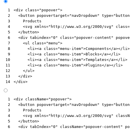
<
div
class
=
"popover"
>
 1
<
button
popovertarget
=
"navDropdown"
type
=
"button
 2
    Products

 3
<
svg
xmlns
=
"http://www.w3.org/2000/svg"
class
=
 4
</
button
>
 5
<
div
tabindex
=
"0"
class
=
"popover-content"
popove
 6
<
ul
class
=
"menu"
>
 7
<
li
><
a
class
=
"menu-item"
>
Components
</
a
></
li
>
 8
<
li
><
a
class
=
"menu-item"
>
Blocks
</
a
></
li
>
 9
<
li
><
a
class
=
"menu-item"
>
Templates
</
a
></
li
>
10
<
li
><
a
class
=
"menu-item"
>
Plugins
</
a
></
li
>
11
</
ul
>
12
</
div
>
13
</
div
>
14
<
div
className
=
"popover"
>
 1
<
button
popovertarget
=
"navDropdown"
type
=
"button
 2
Products
 3
<
svg
xmlns
=
"http://www.w3.org/2000/svg"
classN
 4
</
button
>
 5
<
div
tabIndex
=
"0"
className
=
"popover-content"
po
 6