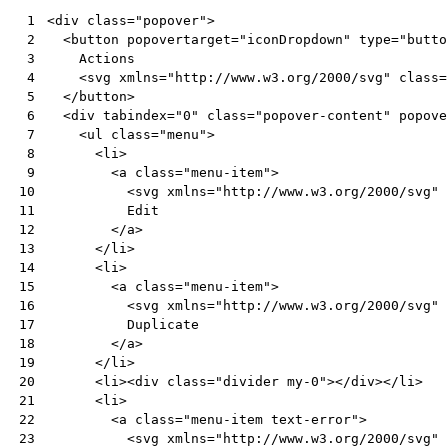
<
div
class
=
"popover"
>
 1
<
button
popovertarget
=
"iconDropdown"
type
=
"butto
 2
    Actions

 3
<
svg
xmlns
=
"http://www.w3.org/2000/svg"
class
=
 4
</
button
>
 5
<
div
tabindex
=
"0"
class
=
"popover-content"
popove
 6
<
ul
class
=
"menu"
>
 7
<
li
>
 8
<
a
class
=
"menu-item"
>
 9
<
svg
xmlns
=
"http://www.w3.org/2000/svg"
10
          Edit

11
</
a
>
12
</
li
>
13
<
li
>
14
<
a
class
=
"menu-item"
>
15
<
svg
xmlns
=
"http://www.w3.org/2000/svg"
16
          Duplicate

17
</
a
>
18
</
li
>
19
<
li
><
div
class
=
"divider my-0"
></
div
></
li
>
20
<
li
>
21
<
a
class
=
"menu-item text-error"
>
22
<
svg
xmlns
=
"http://www.w3.org/2000/svg"
23