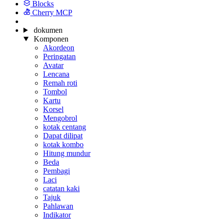
Blocks
Cherry MCP
dokumen
Komponen
Akordeon
Peringatan
Avatar
Lencana
Remah roti
Tombol
Kartu
Korsel
Mengobrol
kotak centang
Dapat dilipat
kotak kombo
Hitung mundur
Beda
Pembagi
Laci
catatan kaki
Tajuk
Pahlawan
Indikator