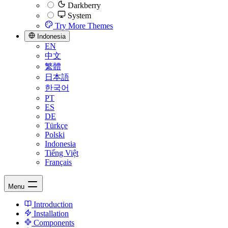
Darkberry
System
Try More Themes
Indonesia
EN
中文
繁體
日本語
한국어
PT
ES
DE
Türkçe
Polski
Indonesia
Tiếng Việt
Français
Menu
Introduction
Installation
Components