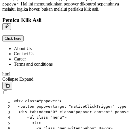
. Hal ini memungkinkan popover dikontrol sepenuhnya
popover
melalui logika hover, bukan melalui perilaku klik asli.
Pemicu Klik Asli
Click here
About Us
Contact Us
Career
Terms and conditions
html
Collapse
Expand
<
div
class
=
"popover"
>
 1
<
button
popovertarget
=
"nativeClickTrigger"
type
=
 2
<
div
tabindex
=
"0"
class
=
"popover-content"
popove
 3
<
ul
class
=
"menu"
>
 4
<
li
>
 5
<
a
class
=
"menu-item"
>
About Us
</
a
>
 6