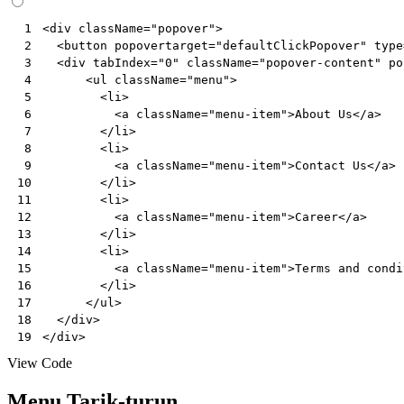
<
div
className
=
"popover"
>
 1
<
button
popovertarget
=
"defaultClickPopover"
type
 2
<
div
tabIndex
=
"0"
className
=
"popover-content"
po
 3
<
ul
className
=
"menu"
>
 4
<
li
>
 5
<
a
className
=
"menu-item"
>
About
Us
</
a
>
 6
</
li
>
 7
<
li
>
 8
<
a
className
=
"menu-item"
>
Contact
Us
</
a
>
 9
</
li
>
10
<
li
>
11
<
a
className
=
"menu-item"
>
Career
</
a
>
12
</
li
>
13
<
li
>
14
<
a
className
=
"menu-item"
>
Terms
and
condi
15
</
li
>
16
</
ul
>
17
</
div
>
18
</
div
>
19
View Code
Menu Tarik-turun