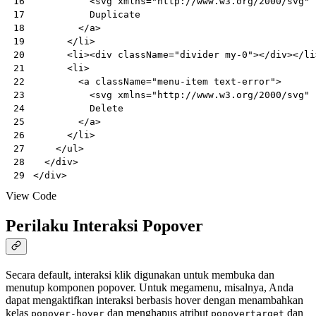
<
svg
xmlns
=
"http://www.w3.org/2000/svg"
16
Duplicate
17
</
a
>
18
</
li
>
19
<
li
><
div
className
=
"divider my-0"
></
div
></
li
20
<
li
>
21
<
a
className
=
"menu-item text-error"
>
22
<
svg
xmlns
=
"http://www.w3.org/2000/svg"
23
Delete
24
</
a
>
25
</
li
>
26
</
ul
>
27
</
div
>
28
</
div
>
29
View Code
Perilaku Interaksi Popover
Secara default, interaksi klik digunakan untuk membuka dan
menutup komponen popover. Untuk megamenu, misalnya, Anda
dapat mengaktifkan interaksi berbasis hover dengan menambahkan
kelas
dan menghapus atribut
dan
popover-hover
popovertarget