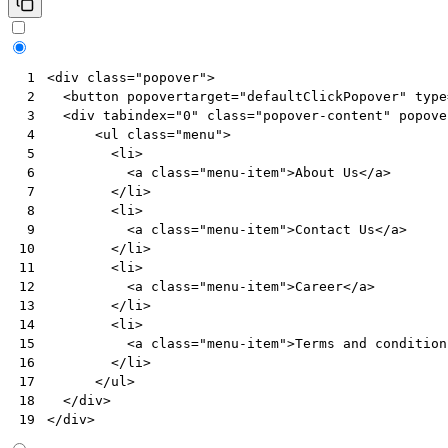
<
div
class
=
"popover"
>
 1
<
button
popovertarget
=
"defaultClickPopover"
type
 2
<
div
tabindex
=
"0"
class
=
"popover-content"
popove
 3
<
ul
class
=
"menu"
>
 4
<
li
>
 5
<
a
class
=
"menu-item"
>
About Us
</
a
>
 6
</
li
>
 7
<
li
>
 8
<
a
class
=
"menu-item"
>
Contact Us
</
a
>
 9
</
li
>
10
<
li
>
11
<
a
class
=
"menu-item"
>
Career
</
a
>
12
</
li
>
13
<
li
>
14
<
a
class
=
"menu-item"
>
Terms and condition
15
</
li
>
16
</
ul
>
17
</
div
>
18
</
div
>
19