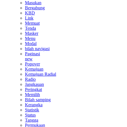
Masukan
Bergabung
KBD
Link
Memuat
Tenda
Masker
Menu
Modal
bilah navigasi
Paginasi
new
Popover
Kemajuan
Kemajuan Radial
Radio
Jangkauan
Peringkat
Memilih
Bilah samping
Kerangka
Statistik
Status
Tangga
Permukaan