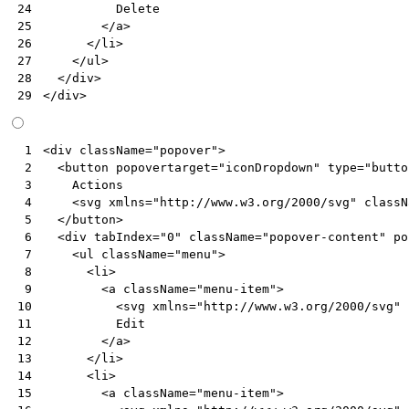
          Delete

24
</
a
>
25
</
li
>
26
</
ul
>
27
</
div
>
28
</
div
>
29
<
div
className
=
"popover"
>
 1
<
button
popovertarget
=
"iconDropdown"
type
=
"butto
 2
Actions
 3
<
svg
xmlns
=
"http://www.w3.org/2000/svg"
classN
 4
</
button
>
 5
<
div
tabIndex
=
"0"
className
=
"popover-content"
po
 6
<
ul
className
=
"menu"
>
 7
<
li
>
 8
<
a
className
=
"menu-item"
>
 9
<
svg
xmlns
=
"http://www.w3.org/2000/svg"
10
Edit
11
</
a
>
12
</
li
>
13
<
li
>
14
<
a
className
=
"menu-item"
>
15