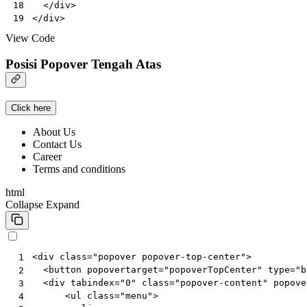
</
div
>
18
</
div
>
19
View Code
Posisi Popover Tengah Atas
Click here
About Us
Contact Us
Career
Terms and conditions
html
Collapse
Expand
<
div
class
=
"popover popover-top-center"
>
 1
<
button
popovertarget
=
"popoverTopCenter"
type
=
"b
 2
<
div
tabindex
=
"0"
class
=
"popover-content"
popove
 3
<
ul
class
=
"menu"
>
 4