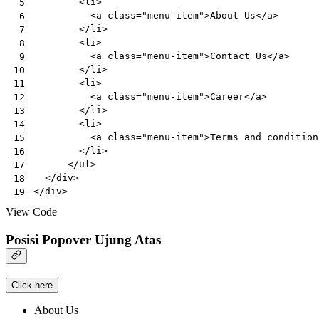
<
li
>
 5
<
a
class
=
"menu-item"
>
About Us
</
a
>
 6
</
li
>
 7
<
li
>
 8
<
a
class
=
"menu-item"
>
Contact Us
</
a
>
 9
</
li
>
10
<
li
>
11
<
a
class
=
"menu-item"
>
Career
</
a
>
12
</
li
>
13
<
li
>
14
<
a
class
=
"menu-item"
>
Terms and condition
15
</
li
>
16
</
ul
>
17
</
div
>
18
</
div
>
19
View Code
Posisi Popover Ujung Atas
Click here
About Us