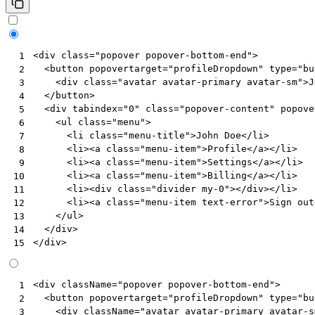
<
div
class
=
"popover popover-bottom-end"
>
 1
<
button
popovertarget
=
"profileDropdown"
type
=
"bu
 2
<
div
class
=
"avatar avatar-primary avatar-sm"
>
J
 3
</
button
>
 4
<
div
tabindex
=
"0"
class
=
"popover-content"
popove
 5
<
ul
class
=
"menu"
>
 6
<
li
class
=
"menu-title"
>
John Doe
</
li
>
 7
<
li
><
a
class
=
"menu-item"
>
Profile
</
a
></
li
>
 8
<
li
><
a
class
=
"menu-item"
>
Settings
</
a
></
li
>
 9
<
li
><
a
class
=
"menu-item"
>
Billing
</
a
></
li
>
10
<
li
><
div
class
=
"divider my-0"
></
div
></
li
>
11
<
li
><
a
class
=
"menu-item text-error"
>
Sign out
12
</
ul
>
13
</
div
>
14
</
div
>
15
<
div
className
=
"popover popover-bottom-end"
>
 1
<
button
popovertarget
=
"profileDropdown"
type
=
"bu
 2
<
div
className
=
"avatar avatar-primary avatar-s
 3