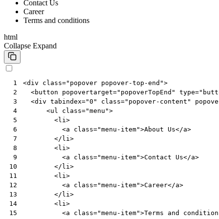
Contact Us
Career
Terms and conditions
html
Collapse
Expand
<
div
class
=
"popover popover-top-end"
>
 1
<
button
popovertarget
=
"popoverTopEnd"
type
=
"butt
 2
<
div
tabindex
=
"0"
class
=
"popover-content"
popove
 3
<
ul
class
=
"menu"
>
 4
<
li
>
 5
<
a
class
=
"menu-item"
>
About Us
</
a
>
 6
</
li
>
 7
<
li
>
 8
<
a
class
=
"menu-item"
>
Contact Us
</
a
>
 9
</
li
>
10
<
li
>
11
<
a
class
=
"menu-item"
>
Career
</
a
>
12
</
li
>
13
<
li
>
14
<
a
class
=
"menu-item"
>
Terms and condition
15