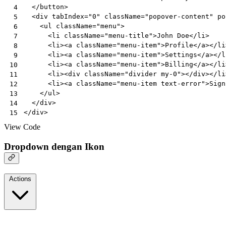
</
button
>
 4
<
div
tabIndex
=
"0"
className
=
"popover-content"
po
 5
<
ul
className
=
"menu"
>
 6
<
li
className
=
"menu-title"
>
John
Doe
</
li
>
 7
<
li
><
a
className
=
"menu-item"
>
Profile
</
a
></
li
 8
<
li
><
a
className
=
"menu-item"
>
Settings
</
a
></
l
 9
<
li
><
a
className
=
"menu-item"
>
Billing
</
a
></
li
10
<
li
><
div
className
=
"divider my-0"
></
div
></
li
11
<
li
><
a
className
=
"menu-item text-error"
>
Sign
12
</
ul
>
13
</
div
>
14
</
div
>
15
View Code
Dropdown dengan Ikon
Actions