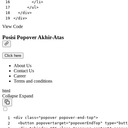
</
li
>
16
</
ul
>
17
</
div
>
18
</
div
>
19
View Code
Posisi Popover Akhir-Atas
Click here
About Us
Contact Us
Career
Terms and conditions
html
Collapse
Expand
<
div
class
=
"popover popover-end-top"
>
 1
<
button
popovertarget
=
"popoverEndTop"
type
=
"butt
 2