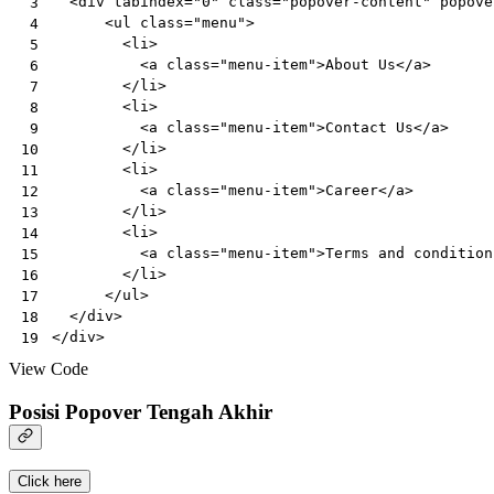
<
div
tabindex
=
"0"
class
=
"popover-content"
popove
 3
<
ul
class
=
"menu"
>
 4
<
li
>
 5
<
a
class
=
"menu-item"
>
About Us
</
a
>
 6
</
li
>
 7
<
li
>
 8
<
a
class
=
"menu-item"
>
Contact Us
</
a
>
 9
</
li
>
10
<
li
>
11
<
a
class
=
"menu-item"
>
Career
</
a
>
12
</
li
>
13
<
li
>
14
<
a
class
=
"menu-item"
>
Terms and condition
15
</
li
>
16
</
ul
>
17
</
div
>
18
</
div
>
19
View Code
Posisi Popover Tengah Akhir
Click here