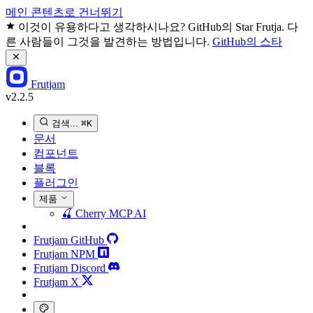
메인 콘텐츠로 건너뛰기
이것이 유용하다고 생각하시나요? GitHub의 Star Frutja. 다
른 사람들이 그것을 발견하는 방법입니다.
GitHub의 스타
Frutjam
v2.2.5
검색...
⌘K
문서
컴포넌트
블록
플러그인
제품
🍒
Cherry MCP
AI
Frutjam GitHub
Frutjam NPM
Frutjam Discord
Frutjam X