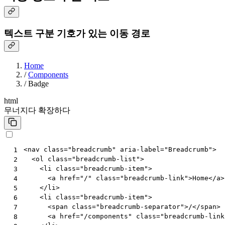
텍스트 구분 기호가 있는 이동 경로
Home
/
Components
/
Badge
html
무너지다
확장하다
<
nav
class
=
"breadcrumb"
aria-label
=
"Breadcrumb"
>
 1
<
ol
class
=
"breadcrumb-list"
>
 2
<
li
class
=
"breadcrumb-item"
>
 3
<
a
href
=
"/"
class
=
"breadcrumb-link"
>
Home
</
a
>
 4
</
li
>
 5
<
li
class
=
"breadcrumb-item"
>
 6
<
span
class
=
"breadcrumb-separator"
>
/
</
span
>
 7
<
a
href
=
"/components"
class
=
"breadcrumb-link
 8