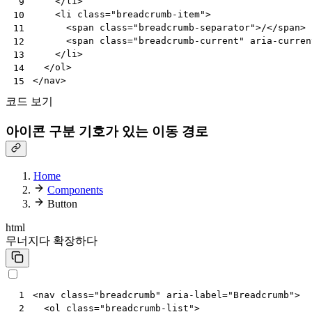
</
li
>
 9
<
li
class
=
"breadcrumb-item"
>
10
<
span
class
=
"breadcrumb-separator"
>
/
</
span
>
11
<
span
class
=
"breadcrumb-current"
aria-curren
12
</
li
>
13
</
ol
>
14
</
nav
>
15
코드 보기
아이콘 구분 기호가 있는 이동 경로
Home
Components
Button
html
무너지다
확장하다
<
nav
class
=
"breadcrumb"
aria-label
=
"Breadcrumb"
>
 1
<
ol
class
=
"breadcrumb-list"
>
 2