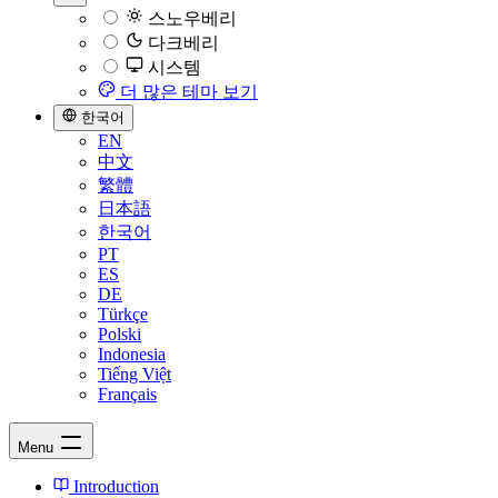
스노우베리
다크베리
시스템
더 많은 테마 보기
한국어
EN
中文
繁體
日本語
한국어
PT
ES
DE
Türkçe
Polski
Indonesia
Tiếng Việt
Français
Menu
Introduction