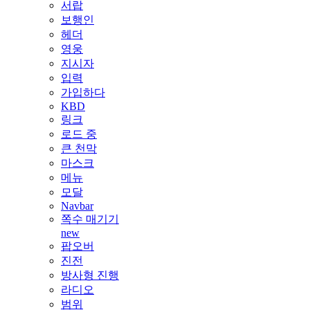
서랍
보행인
헤더
영웅
지시자
입력
가입하다
KBD
링크
로드 중
큰 천막
마스크
메뉴
모달
Navbar
쪽수 매기기
new
팝오버
진전
방사형 진행
라디오
범위