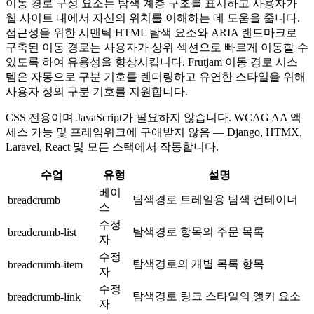
이동 경로 구성 요소는 탐색 계층 구조를 표시하고 사용자가
웹 사이트 내에서 자신의 위치를 ​​이해하는 데 도움을 줍니다.
접근성을 위한 시맨틱 HTML 탐색 요소와 ARIA 랜드마크로
구축된 이동 경로는 사용자가 상위 섹션으로 빠르게 이동할 수
있도록 하여 유용성을 향상시킵니다. Frutjam 이동 경로 시스
템은 자동으로 구분 기호를 렌더링하고 유연한 스타일을 위해
사용자 정의 구분 기호를 지원합니다.
CSS 전용이며 JavaScript가 필요하지 않습니다. WCAG AA 액
세스 가능 및 프레임워크에 구애받지 않음 — Django, HTMX,
Laravel, React 및 모든 스택에서 작동합니다.
수업
유형
설명
베이
탐색경로 트레일용 탐색 컨테이너
breadcrumb
스
수정
탐색경로 항목의 주문 목록
breadcrumb-list
자
수정
탐색경로의 개별 목록 항목
breadcrumb-item
자
수정
탐색경로 링크 스타일의 앵커 요소
breadcrumb-link
자