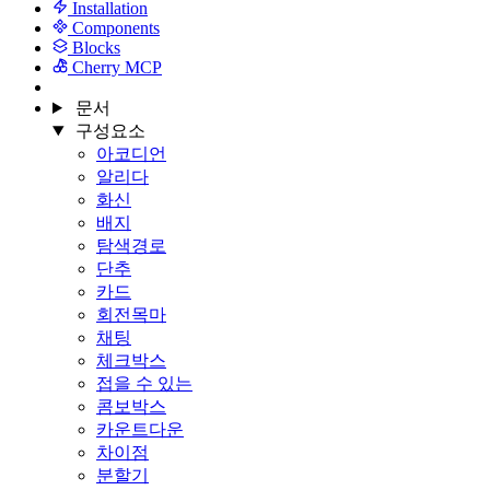
Installation
Components
Blocks
Cherry MCP
문서
구성요소
아코디언
알리다
화신
배지
탐색경로
단추
카드
회전목마
채팅
체크박스
접을 수 있는
콤보박스
카운트다운
차이점
분할기