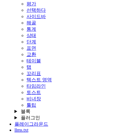
평가
선택하다
사이드바
해골
통계
상태
단계
표면
교환
테이블
탭
꼬리표
텍스트 영역
타임라인
토스트
비녀장
툴팁
블록
플러그인
플레이그라운드
llms.txt