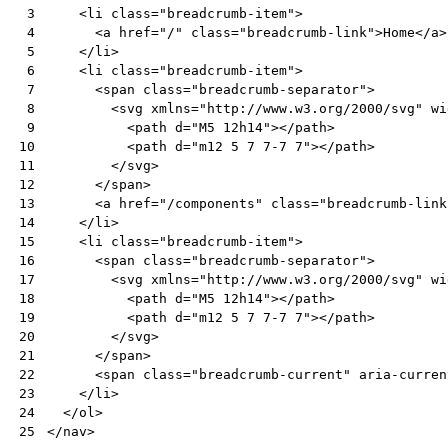
<
li
class
=
"breadcrumb-item"
>
 3
<
a
href
=
"/"
class
=
"breadcrumb-link"
>
Home
</
a
>
 4
</
li
>
 5
<
li
class
=
"breadcrumb-item"
>
 6
<
span
class
=
"breadcrumb-separator"
>
 7
<
svg
xmlns
=
"http://www.w3.org/2000/svg"
wi
 8
<
path
d
=
"M5 12h14"
></
path
>
 9
<
path
d
=
"m12 5 7 7-7 7"
></
path
>
10
</
svg
>
11
</
span
>
12
<
a
href
=
"/components"
class
=
"breadcrumb-link
13
</
li
>
14
<
li
class
=
"breadcrumb-item"
>
15
<
span
class
=
"breadcrumb-separator"
>
16
<
svg
xmlns
=
"http://www.w3.org/2000/svg"
wi
17
<
path
d
=
"M5 12h14"
></
path
>
18
<
path
d
=
"m12 5 7 7-7 7"
></
path
>
19
</
svg
>
20
</
span
>
21
<
span
class
=
"breadcrumb-current"
aria-curren
22
</
li
>
23
</
ol
>
24
</
nav
>
25