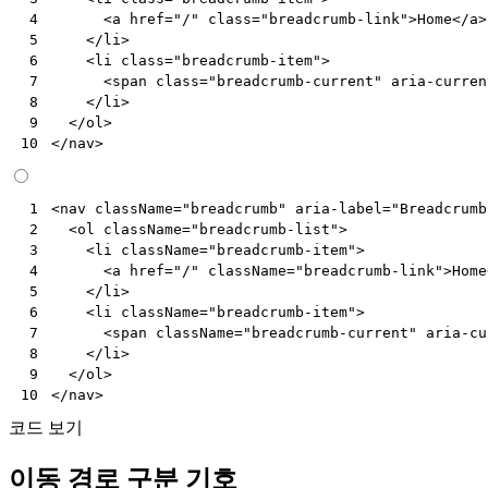
<
a
href
=
"/"
class
=
"breadcrumb-link"
>
Home
</
a
>
 4
</
li
>
 5
<
li
class
=
"breadcrumb-item"
>
 6
<
span
class
=
"breadcrumb-current"
aria-curren
 7
</
li
>
 8
</
ol
>
 9
</
nav
>
10
<
nav
className
=
"breadcrumb"
aria-label
=
"Breadcrumb
 1
<
ol
className
=
"breadcrumb-list"
>
 2
<
li
className
=
"breadcrumb-item"
>
 3
<
a
href
=
"/"
className
=
"breadcrumb-link"
>
Home
 4
</
li
>
 5
<
li
className
=
"breadcrumb-item"
>
 6
<
span
className
=
"breadcrumb-current"
aria-cu
 7
</
li
>
 8
</
ol
>
 9
</
nav
>
10
코드 보기
이동 경로 구분 기호