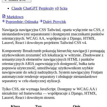
Claude
ChatGPT
Perplexity
v0
Scira
Markdown
Poprzednie: Odznaka
Dalej: Przycisk
Nawigacja nawigacyjna CSS Tailwind, oparta wyłącznie na CSS, z
niestandardowymi separatorami i dostępnymi znacznikami punktów
orientacyjnych. WCAG AA, współpracuje z Django, HTMX,
Laravel, React i dowolnym projektem Tailwind CSS v4.
Komponenty Breadcrumb pokazują hierarchię nawigacji i pomagają
użytkownikom zrozumieć ich lokalizację w witrynie. Zbudowane z
semantycznych elementów nawigacyjnych HTML i punktów
orientacyjnych ARIA zapewniających dostępność, bułka tarta
poprawia użyteczność, umożliwiając użytkownikom szybkie
nawigowanie do sekcji nadrzędnych. System nawigacyjny Frutjam
automatycznie renderuje separatory i obsługuje niestandardowe
separatory w celu elastycznej stylizacji.
Tylko CSS, nie wymaga JavaScript. Dostępny w WCAG AA i
niezależny od frameworka — współpracuje z Django, HTMX,
Laravel, React i dowolnym stosem.
Klasa
Typ
Opis