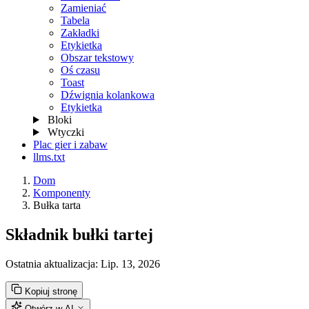
Zamieniać
Tabela
Zakładki
Etykietka
Obszar tekstowy
Oś czasu
Toast
Dźwignia kolankowa
Etykietka
Bloki
Wtyczki
Plac gier i zabaw
llms.txt
Dom
Komponenty
Bułka tarta
Składnik bułki tartej
Ostatnia aktualizacja:
Lip. 13, 2026
Kopiuj stronę
Otwórz w AI