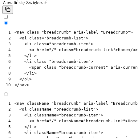
Zawalić się
Zwiększać
<
nav
class
=
"breadcrumb"
aria-label
=
"Breadcrumb"
>
 1
<
ol
class
=
"breadcrumb-list"
>
 2
<
li
class
=
"breadcrumb-item"
>
 3
<
a
href
=
"/"
class
=
"breadcrumb-link"
>
Home
</
a
>
 4
</
li
>
 5
<
li
class
=
"breadcrumb-item"
>
 6
<
span
class
=
"breadcrumb-current"
aria-curren
 7
</
li
>
 8
</
ol
>
 9
</
nav
>
10
<
nav
className
=
"breadcrumb"
aria-label
=
"Breadcrumb
 1
<
ol
className
=
"breadcrumb-list"
>
 2
<
li
className
=
"breadcrumb-item"
>
 3
<
a
href
=
"/"
className
=
"breadcrumb-link"
>
Home
 4
</
li
>
 5
<
li
className
=
"breadcrumb-item"
>
 6