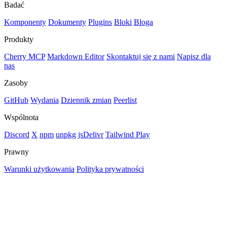
Badać
Komponenty
Dokumenty
Plugins
Bloki
Bloga
Produkty
Cherry MCP
Markdown Editor
Skontaktuj się z nami
Napisz dla
nas
Zasoby
GitHub
Wydania
Dziennik zmian
Peerlist
Wspólnota
Discord
X
npm
unpkg
jsDelivr
Tailwind Play
Prawny
Warunki użytkowania
Polityka prywatności