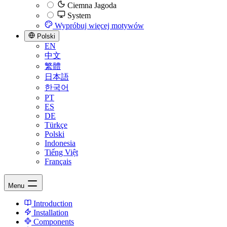
Ciemna Jagoda
System
Wypróbuj więcej motywów
Polski
EN
中文
繁體
日本語
한국어
PT
ES
DE
Türkçe
Polski
Indonesia
Tiếng Việt
Français
Menu
Introduction
Installation
Components