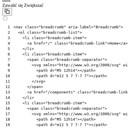
html
Zawalić się
Zwiększać
<
nav
class
=
"breadcrumb"
aria-label
=
"Breadcrumb"
>
 1
<
ol
class
=
"breadcrumb-list"
>
 2
<
li
class
=
"breadcrumb-item"
>
 3
<
a
href
=
"/"
class
=
"breadcrumb-link"
>
Home
</
a
>
 4
</
li
>
 5
<
li
class
=
"breadcrumb-item"
>
 6
<
span
class
=
"breadcrumb-separator"
>
 7
<
svg
xmlns
=
"http://www.w3.org/2000/svg"
wi
 8
<
path
d
=
"M5 12h14"
></
path
>
 9
<
path
d
=
"m12 5 7 7-7 7"
></
path
>
10
</
svg
>
11
</
span
>
12
<
a
href
=
"/components"
class
=
"breadcrumb-link
13
</
li
>
14
<
li
class
=
"breadcrumb-item"
>
15
<
span
class
=
"breadcrumb-separator"
>
16
<
svg
xmlns
=
"http://www.w3.org/2000/svg"
wi
17
<
path
d
=
"M5 12h14"
></
path
>
18
<
path
d
=
"m12 5 7 7-7 7"
></
path
>
19