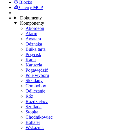
Blocks
Cherry MCP
Dokumenty
Komponenty
Akordeon
Alarm
Awatara
Odznaka
Bułka tarta
Przycisk
Karta
Karuzela
Pogawędzić
Pole wyboru
Składany
Combobox
Odliczanie
Róż
Rozdzielacz
Szuflada
Stopka
Chodnikowiec
Bohater
Wskaźnik