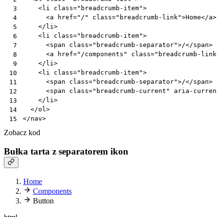
<
li
class
=
"breadcrumb-item"
>
 3
<
a
href
=
"/"
class
=
"breadcrumb-link"
>
Home
</
a
>
 4
</
li
>
 5
<
li
class
=
"breadcrumb-item"
>
 6
<
span
class
=
"breadcrumb-separator"
>
/
</
span
>
 7
<
a
href
=
"/components"
class
=
"breadcrumb-link
 8
</
li
>
 9
<
li
class
=
"breadcrumb-item"
>
10
<
span
class
=
"breadcrumb-separator"
>
/
</
span
>
11
<
span
class
=
"breadcrumb-current"
aria-curren
12
</
li
>
13
</
ol
>
14
</
nav
>
15
Zobacz kod
Bułka tarta z separatorem ikon
Home
Components
Button