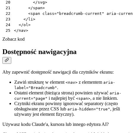
</
svg
>
20
</
span
>
21
<
span
class
=
"breadcrumb-current"
aria-curren
22
</
li
>
23
</
ol
>
24
</
nav
>
25
Zobacz kod
Dostępność nawigacyjna
Aby zapewnić dostępność nawigacji dla czytników ekranu:
Zawiń strukturę w element
z elementem
<nav>
aria-
.
label="Breadcrumb"
Ostatni element (bieżąca strona) powinien używać
aria-
i najlepiej być
, a nie linkiem.
current="page"
<span>
Czytniki ekranu powinny ignorować separatory (często
obsługiwane przez CSS lub
, jeśli
aria-hidden="true"
używany jest element fizyczny).
Używasz kodu Claude'a, kursora lub innego edytora AI?