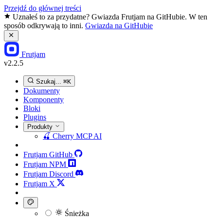
Przejdź do głównej treści
Uznałeś to za przydatne? Gwiazda Frutjam na GitHubie. W ten
sposób odkrywają to inni.
Gwiazda na GitHubie
Frutjam
v2.2.5
Szukaj...
⌘K
Dokumenty
Komponenty
Bloki
Plugins
Produkty
🍒
Cherry MCP
AI
Frutjam GitHub
Frutjam NPM
Frutjam Discord
Frutjam X
Śnieżka