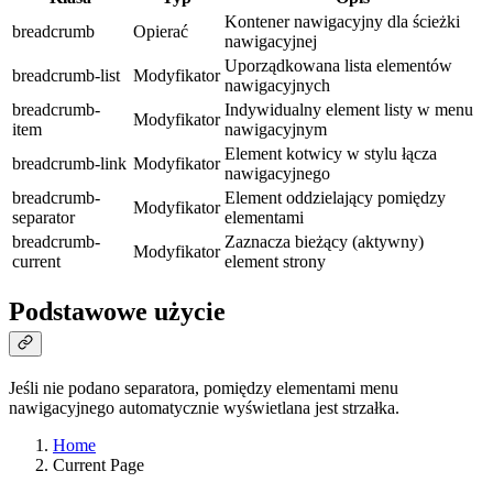
Kontener nawigacyjny dla ścieżki
breadcrumb
Opierać
nawigacyjnej
Uporządkowana lista elementów
breadcrumb-list
Modyfikator
nawigacyjnych
breadcrumb-
Indywidualny element listy w menu
Modyfikator
item
nawigacyjnym
Element kotwicy w stylu łącza
breadcrumb-link
Modyfikator
nawigacyjnego
breadcrumb-
Element oddzielający pomiędzy
Modyfikator
separator
elementami
breadcrumb-
Zaznacza bieżący (aktywny)
Modyfikator
current
element strony
Podstawowe użycie
Jeśli nie podano separatora, pomiędzy elementami menu
nawigacyjnego automatycznie wyświetlana jest strzałka.
Home
Current Page