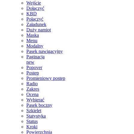
Wejście
Dołączyć
KBD
Połączyć
Załadunek
Duży namiot
Maska
Menu
Modalny
Pasek nawigacyjny
Paginacja
new
Popover
Postęp
Promieniowy postęp
Radio
Zakres
Ocena
Wybierać
Pasek boczny
Szkielet
Statystyka
Status
Kroki
Powierzchnia