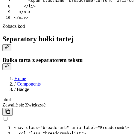
<
span
className
=
"breadcrumb-current"
aria-cu
 7
</
li
>
 8
</
ol
>
 9
</
nav
>
10
Zobacz kod
Separatory bułki tartej
Bułka tarta z separatorem tekstu
Home
/
Components
/
Badge
html
Zawalić się
Zwiększać
<
nav
class
=
"breadcrumb"
aria-label
=
"Breadcrumb"
>
 1
<
ol
class
=
"breadcrumb-list"
>
 2