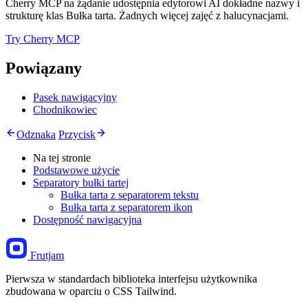
Cherry MCP na żądanie udostępnia edytorowi AI dokładne nazwy i
strukturę klas Bułka tarta. Żadnych więcej zajęć z halucynacjami.
Try Cherry MCP
Powiązany
Pasek nawigacyjny
Chodnikowiec
Odznaka
Przycisk
Na tej stronie
Podstawowe użycie
Separatory bułki tartej
Bułka tarta z separatorem tekstu
Bułka tarta z separatorem ikon
Dostępność nawigacyjna
Frutjam
Pierwsza w standardach biblioteka interfejsu użytkownika
zbudowana w oparciu o CSS Tailwind.