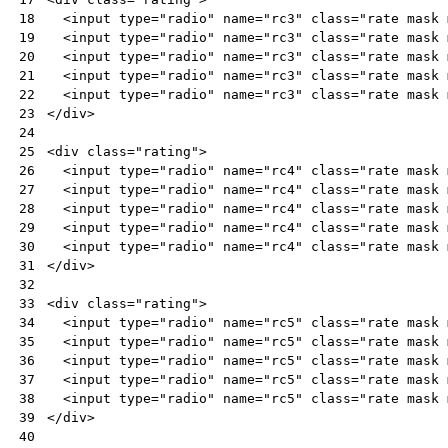
<
input
type
=
"radio"
name
=
"rc3"
class
=
"rate mask 
18
<
input
type
=
"radio"
name
=
"rc3"
class
=
"rate mask 
19
<
input
type
=
"radio"
name
=
"rc3"
class
=
"rate mask 
20
<
input
type
=
"radio"
name
=
"rc3"
class
=
"rate mask 
21
<
input
type
=
"radio"
name
=
"rc3"
class
=
"rate mask 
22
</
div
>
23
24
<
div
class
=
"rating"
>
25
<
input
type
=
"radio"
name
=
"rc4"
class
=
"rate mask 
26
<
input
type
=
"radio"
name
=
"rc4"
class
=
"rate mask 
27
<
input
type
=
"radio"
name
=
"rc4"
class
=
"rate mask 
28
<
input
type
=
"radio"
name
=
"rc4"
class
=
"rate mask 
29
<
input
type
=
"radio"
name
=
"rc4"
class
=
"rate mask 
30
</
div
>
31
32
<
div
class
=
"rating"
>
33
<
input
type
=
"radio"
name
=
"rc5"
class
=
"rate mask 
34
<
input
type
=
"radio"
name
=
"rc5"
class
=
"rate mask 
35
<
input
type
=
"radio"
name
=
"rc5"
class
=
"rate mask 
36
<
input
type
=
"radio"
name
=
"rc5"
class
=
"rate mask 
37
<
input
type
=
"radio"
name
=
"rc5"
class
=
"rate mask 
38
</
div
>
39
40