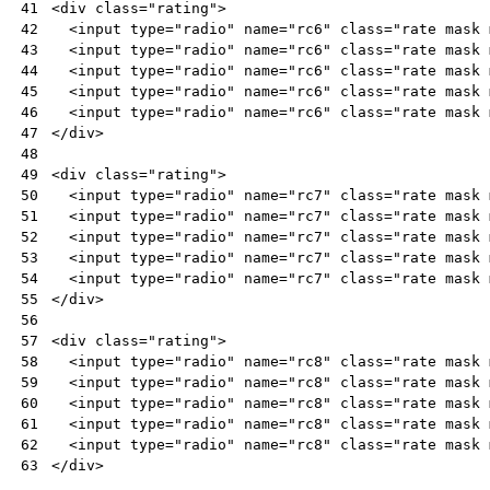
<
div
class
=
"rating"
>
41
<
input
type
=
"radio"
name
=
"rc6"
class
=
"rate mask 
42
<
input
type
=
"radio"
name
=
"rc6"
class
=
"rate mask 
43
<
input
type
=
"radio"
name
=
"rc6"
class
=
"rate mask 
44
<
input
type
=
"radio"
name
=
"rc6"
class
=
"rate mask 
45
<
input
type
=
"radio"
name
=
"rc6"
class
=
"rate mask 
46
</
div
>
47
48
<
div
class
=
"rating"
>
49
<
input
type
=
"radio"
name
=
"rc7"
class
=
"rate mask 
50
<
input
type
=
"radio"
name
=
"rc7"
class
=
"rate mask 
51
<
input
type
=
"radio"
name
=
"rc7"
class
=
"rate mask 
52
<
input
type
=
"radio"
name
=
"rc7"
class
=
"rate mask 
53
<
input
type
=
"radio"
name
=
"rc7"
class
=
"rate mask 
54
</
div
>
55
56
<
div
class
=
"rating"
>
57
<
input
type
=
"radio"
name
=
"rc8"
class
=
"rate mask 
58
<
input
type
=
"radio"
name
=
"rc8"
class
=
"rate mask 
59
<
input
type
=
"radio"
name
=
"rc8"
class
=
"rate mask 
60
<
input
type
=
"radio"
name
=
"rc8"
class
=
"rate mask 
61
<
input
type
=
"radio"
name
=
"rc8"
class
=
"rate mask 
62
</
div
>
63