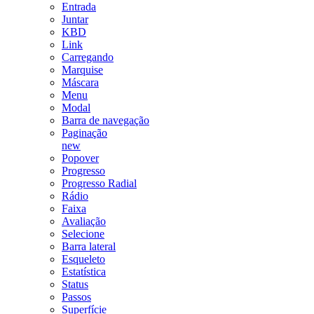
Entrada
Juntar
KBD
Link
Carregando
Marquise
Máscara
Menu
Modal
Barra de navegação
Paginação
new
Popover
Progresso
Progresso Radial
Rádio
Faixa
Avaliação
Selecione
Barra lateral
Esqueleto
Estatística
Status
Passos
Superfície