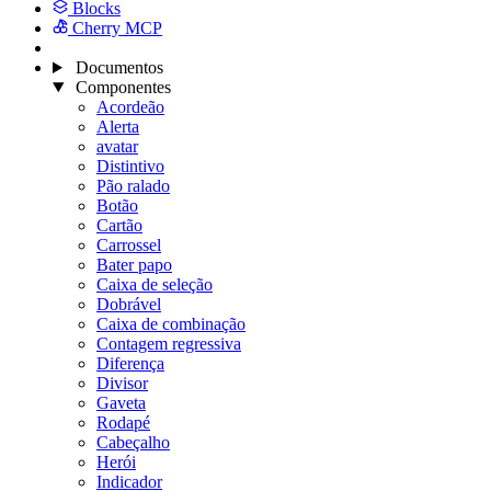
Blocks
Cherry MCP
Documentos
Componentes
Acordeão
Alerta
avatar
Distintivo
Pão ralado
Botão
Cartão
Carrossel
Bater papo
Caixa de seleção
Dobrável
Caixa de combinação
Contagem regressiva
Diferença
Divisor
Gaveta
Rodapé
Cabeçalho
Herói
Indicador