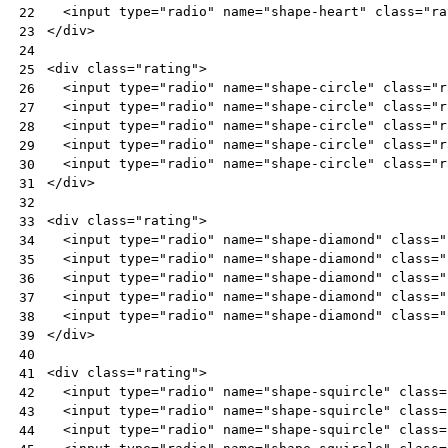
<
input
type
=
"radio"
name
=
"shape-heart"
class
=
"ra
22
</
div
>
23
24
<
div
class
=
"rating"
>
25
<
input
type
=
"radio"
name
=
"shape-circle"
class
=
"r
26
<
input
type
=
"radio"
name
=
"shape-circle"
class
=
"r
27
<
input
type
=
"radio"
name
=
"shape-circle"
class
=
"r
28
<
input
type
=
"radio"
name
=
"shape-circle"
class
=
"r
29
<
input
type
=
"radio"
name
=
"shape-circle"
class
=
"r
30
</
div
>
31
32
<
div
class
=
"rating"
>
33
<
input
type
=
"radio"
name
=
"shape-diamond"
class
=
"
34
<
input
type
=
"radio"
name
=
"shape-diamond"
class
=
"
35
<
input
type
=
"radio"
name
=
"shape-diamond"
class
=
"
36
<
input
type
=
"radio"
name
=
"shape-diamond"
class
=
"
37
<
input
type
=
"radio"
name
=
"shape-diamond"
class
=
"
38
</
div
>
39
40
<
div
class
=
"rating"
>
41
<
input
type
=
"radio"
name
=
"shape-squircle"
class
=
42
<
input
type
=
"radio"
name
=
"shape-squircle"
class
=
43
<
input
type
=
"radio"
name
=
"shape-squircle"
class
=
44