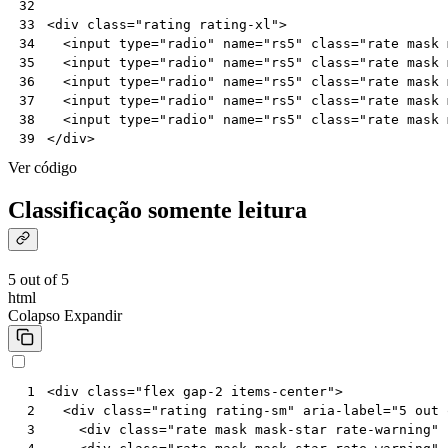
32
<
div
class
=
"rating rating-xl"
>
33
<
input
type
=
"radio"
name
=
"rs5"
class
=
"rate mask 
34
<
input
type
=
"radio"
name
=
"rs5"
class
=
"rate mask 
35
<
input
type
=
"radio"
name
=
"rs5"
class
=
"rate mask 
36
<
input
type
=
"radio"
name
=
"rs5"
class
=
"rate mask 
37
<
input
type
=
"radio"
name
=
"rs5"
class
=
"rate mask 
38
</
div
>
39
Ver código
Classificação somente leitura
5 out of 5
html
Colapso
Expandir
<
div
class
=
"flex gap-2 items-center"
>
 1
<
div
class
=
"rating rating-sm"
aria-label
=
"5 out 
 2
<
div
class
=
"rate mask mask-star rate-warning"
 3