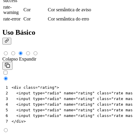
success
rate-
Cor
Cor semântica de aviso
warning
rate-error
Cor
Cor semântica do erro
Uso Básico
Colapso
Expandir
<
div
class
=
"rating"
>
1
<
input
type
=
"radio"
name
=
"rating"
class
=
"rate mas
2
<
input
type
=
"radio"
name
=
"rating"
class
=
"rate mas
3
<
input
type
=
"radio"
name
=
"rating"
class
=
"rate mas
4
<
input
type
=
"radio"
name
=
"rating"
class
=
"rate mas
5
<
input
type
=
"radio"
name
=
"rating"
class
=
"rate mas
6
</
div
>
7