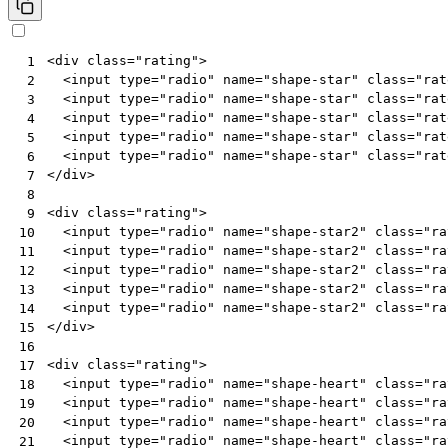
<
div
class
=
"rating"
>
 1
<
input
type
=
"radio"
name
=
"shape-star"
class
=
"rat
 2
<
input
type
=
"radio"
name
=
"shape-star"
class
=
"rat
 3
<
input
type
=
"radio"
name
=
"shape-star"
class
=
"rat
 4
<
input
type
=
"radio"
name
=
"shape-star"
class
=
"rat
 5
<
input
type
=
"radio"
name
=
"shape-star"
class
=
"rat
 6
</
div
>
 7
 8
<
div
class
=
"rating"
>
 9
<
input
type
=
"radio"
name
=
"shape-star2"
class
=
"ra
10
<
input
type
=
"radio"
name
=
"shape-star2"
class
=
"ra
11
<
input
type
=
"radio"
name
=
"shape-star2"
class
=
"ra
12
<
input
type
=
"radio"
name
=
"shape-star2"
class
=
"ra
13
<
input
type
=
"radio"
name
=
"shape-star2"
class
=
"ra
14
</
div
>
15
16
<
div
class
=
"rating"
>
17
<
input
type
=
"radio"
name
=
"shape-heart"
class
=
"ra
18
<
input
type
=
"radio"
name
=
"shape-heart"
class
=
"ra
19
<
input
type
=
"radio"
name
=
"shape-heart"
class
=
"ra
20
<
input
type
=
"radio"
name
=
"shape-heart"
class
=
"ra
21