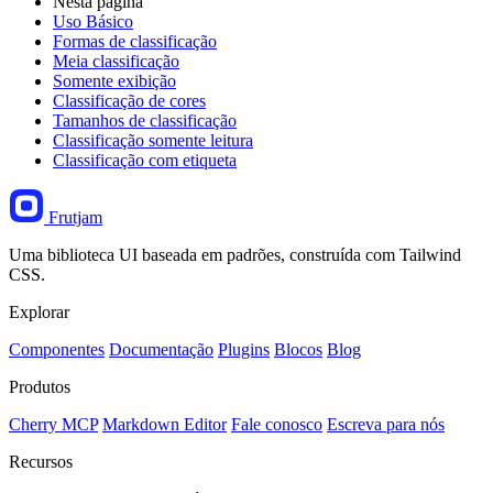
Nesta página
Uso Básico
Formas de classificação
Meia classificação
Somente exibição
Classificação de cores
Tamanhos de classificação
Classificação somente leitura
Classificação com etiqueta
Frutjam
Uma biblioteca UI baseada em padrões, construída com Tailwind
CSS.
Explorar
Componentes
Documentação
Plugins
Blocos
Blog
Produtos
Cherry MCP
Markdown Editor
Fale conosco
Escreva para nós
Recursos