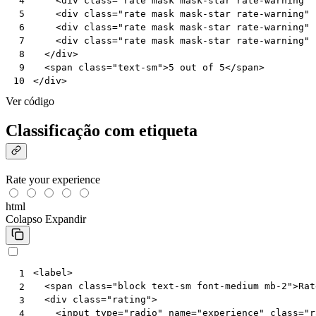
<
div
class
=
"rate mask mask-star rate-warning"
 4
<
div
class
=
"rate mask mask-star rate-warning"
 5
<
div
class
=
"rate mask mask-star rate-warning"
 6
<
div
class
=
"rate mask mask-star rate-warning"
 7
</
div
>
 8
<
span
class
=
"text-sm"
>
5 out of 5
</
span
>
 9
</
div
>
10
Ver código
Classificação com etiqueta
Rate your experience
html
Colapso
Expandir
<
label
>
 1
<
span
class
=
"block text-sm font-medium mb-2"
>
Rat
 2
<
div
class
=
"rating"
>
 3
<
input
type
=
"radio"
name
=
"experience"
class
=
"r
 4