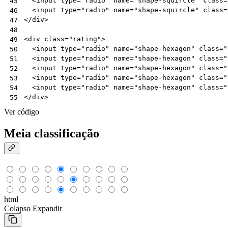
<
input
type
=
"radio"
name
=
"shape-squircle"
class
=
45
<
input
type
=
"radio"
name
=
"shape-squircle"
class
=
46
</
div
>
47
48
<
div
class
=
"rating"
>
49
<
input
type
=
"radio"
name
=
"shape-hexagon"
class
=
"
50
<
input
type
=
"radio"
name
=
"shape-hexagon"
class
=
"
51
<
input
type
=
"radio"
name
=
"shape-hexagon"
class
=
"
52
<
input
type
=
"radio"
name
=
"shape-hexagon"
class
=
"
53
<
input
type
=
"radio"
name
=
"shape-hexagon"
class
=
"
54
</
div
>
55
Ver código
Meia classificação
html
Colapso
Expandir