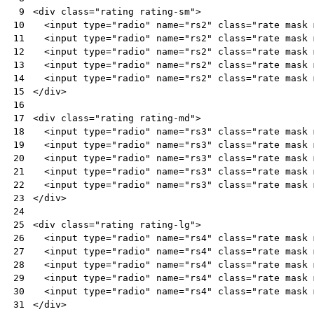
<
div
class
=
"rating rating-sm"
>
 9
<
input
type
=
"radio"
name
=
"rs2"
class
=
"rate mask 
10
<
input
type
=
"radio"
name
=
"rs2"
class
=
"rate mask 
11
<
input
type
=
"radio"
name
=
"rs2"
class
=
"rate mask 
12
<
input
type
=
"radio"
name
=
"rs2"
class
=
"rate mask 
13
<
input
type
=
"radio"
name
=
"rs2"
class
=
"rate mask 
14
</
div
>
15
16
<
div
class
=
"rating rating-md"
>
17
<
input
type
=
"radio"
name
=
"rs3"
class
=
"rate mask 
18
<
input
type
=
"radio"
name
=
"rs3"
class
=
"rate mask 
19
<
input
type
=
"radio"
name
=
"rs3"
class
=
"rate mask 
20
<
input
type
=
"radio"
name
=
"rs3"
class
=
"rate mask 
21
<
input
type
=
"radio"
name
=
"rs3"
class
=
"rate mask 
22
</
div
>
23
24
<
div
class
=
"rating rating-lg"
>
25
<
input
type
=
"radio"
name
=
"rs4"
class
=
"rate mask 
26
<
input
type
=
"radio"
name
=
"rs4"
class
=
"rate mask 
27
<
input
type
=
"radio"
name
=
"rs4"
class
=
"rate mask 
28
<
input
type
=
"radio"
name
=
"rs4"
class
=
"rate mask 
29
<
input
type
=
"radio"
name
=
"rs4"
class
=
"rate mask 
30
</
div
>
31