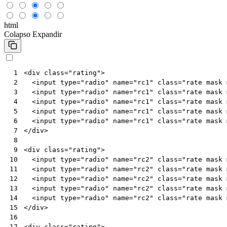
html
Colapso
Expandir
<
div
class
=
"rating"
>
 1
<
input
type
=
"radio"
name
=
"rc1"
class
=
"rate mask 
 2
<
input
type
=
"radio"
name
=
"rc1"
class
=
"rate mask 
 3
<
input
type
=
"radio"
name
=
"rc1"
class
=
"rate mask 
 4
<
input
type
=
"radio"
name
=
"rc1"
class
=
"rate mask 
 5
<
input
type
=
"radio"
name
=
"rc1"
class
=
"rate mask 
 6
</
div
>
 7
 8
<
div
class
=
"rating"
>
 9
<
input
type
=
"radio"
name
=
"rc2"
class
=
"rate mask 
10
<
input
type
=
"radio"
name
=
"rc2"
class
=
"rate mask 
11
<
input
type
=
"radio"
name
=
"rc2"
class
=
"rate mask 
12
<
input
type
=
"radio"
name
=
"rc2"
class
=
"rate mask 
13
<
input
type
=
"radio"
name
=
"rc2"
class
=
"rate mask 
14
</
div
>
15
16
<
div
class
=
"rating"
>
17