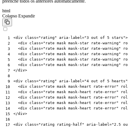
preenche todos os anteriores automaticamente.
html
Colapso
Expandir
<
div
class
=
"rating"
aria-label
=
"3 out of 5 stars"
>
 1
<
div
class
=
"rate mask mask-star rate-warning"
ro
 2
<
div
class
=
"rate mask mask-star rate-warning"
ro
 3
<
div
class
=
"rate mask mask-star rate-warning"
ro
 4
<
div
class
=
"rate mask mask-star rate-warning"
ro
 5
<
div
class
=
"rate mask mask-star rate-warning"
ro
 6
</
div
>
 7
 8
<
div
class
=
"rating"
aria-label
=
"4 out of 5 hearts"
 9
<
div
class
=
"rate mask mask-heart rate-error"
rol
10
<
div
class
=
"rate mask mask-heart rate-error"
rol
11
<
div
class
=
"rate mask mask-heart rate-error"
rol
12
<
div
class
=
"rate mask mask-heart rate-error"
rol
13
<
div
class
=
"rate mask mask-heart rate-error"
rol
14
</
div
>
15
16
<
div
class
=
"rating rating-half"
aria-label
=
"2.5 ou
17