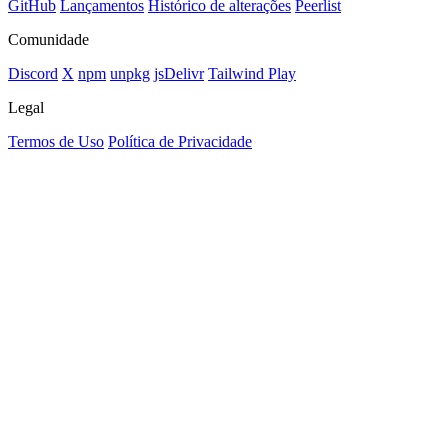
GitHub
Lançamentos
Histórico de alterações
Peerlist
Comunidade
Discord
X
npm
unpkg
jsDelivr
Tailwind Play
Legal
Termos de Uso
Política de Privacidade