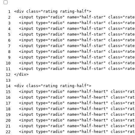
<
div
class
=
"rating rating-half"
>
 1
<
input
type
=
"radio"
name
=
"half-star"
class
=
"rate
 2
<
input
type
=
"radio"
name
=
"half-star"
class
=
"rate
 3
<
input
type
=
"radio"
name
=
"half-star"
class
=
"rate
 4
<
input
type
=
"radio"
name
=
"half-star"
class
=
"rate
 5
<
input
type
=
"radio"
name
=
"half-star"
class
=
"rate
 6
<
input
type
=
"radio"
name
=
"half-star"
class
=
"rate
 7
<
input
type
=
"radio"
name
=
"half-star"
class
=
"rate
 8
<
input
type
=
"radio"
name
=
"half-star"
class
=
"rate
 9
<
input
type
=
"radio"
name
=
"half-star"
class
=
"rate
10
<
input
type
=
"radio"
name
=
"half-star"
class
=
"rate
11
</
div
>
12
13
<
div
class
=
"rating rating-half"
>
14
<
input
type
=
"radio"
name
=
"half-heart"
class
=
"rat
15
<
input
type
=
"radio"
name
=
"half-heart"
class
=
"rat
16
<
input
type
=
"radio"
name
=
"half-heart"
class
=
"rat
17
<
input
type
=
"radio"
name
=
"half-heart"
class
=
"rat
18
<
input
type
=
"radio"
name
=
"half-heart"
class
=
"rat
19
<
input
type
=
"radio"
name
=
"half-heart"
class
=
"rat
20
<
input
type
=
"radio"
name
=
"half-heart"
class
=
"rat
21
<
input
type
=
"radio"
name
=
"half-heart"
class
=
"rat
22