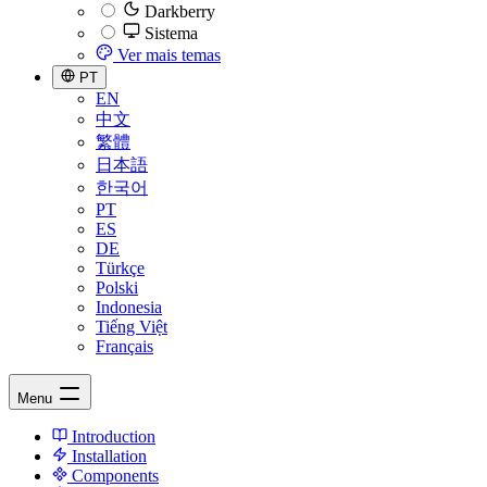
Darkberry
Sistema
Ver mais temas
PT
EN
中文
繁體
日本語
한국어
PT
ES
DE
Türkçe
Polski
Indonesia
Tiếng Việt
Français
Menu
Introduction
Installation
Components