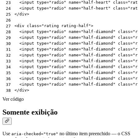
<
input
type
=
"radio"
name
=
"half-heart"
class
=
"rat
23
<
input
type
=
"radio"
name
=
"half-heart"
class
=
"rat
24
</
div
>
25
26
<
div
class
=
"rating rating-half"
>
27
<
input
type
=
"radio"
name
=
"half-diamond"
class
=
"r
28
<
input
type
=
"radio"
name
=
"half-diamond"
class
=
"r
29
<
input
type
=
"radio"
name
=
"half-diamond"
class
=
"r
30
<
input
type
=
"radio"
name
=
"half-diamond"
class
=
"r
31
<
input
type
=
"radio"
name
=
"half-diamond"
class
=
"r
32
<
input
type
=
"radio"
name
=
"half-diamond"
class
=
"r
33
<
input
type
=
"radio"
name
=
"half-diamond"
class
=
"r
34
<
input
type
=
"radio"
name
=
"half-diamond"
class
=
"r
35
<
input
type
=
"radio"
name
=
"half-diamond"
class
=
"r
36
<
input
type
=
"radio"
name
=
"half-diamond"
class
=
"r
37
</
div
>
38
Ver código
Somente exibição
Use
no último item preenchido — o CSS
aria-checked="true"