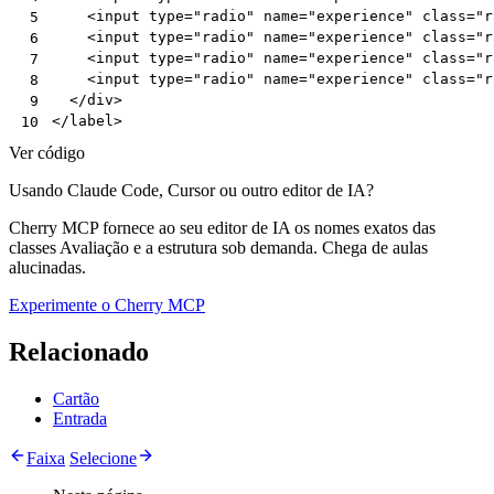
<
input
type
=
"radio"
name
=
"experience"
class
=
"r
 5
<
input
type
=
"radio"
name
=
"experience"
class
=
"r
 6
<
input
type
=
"radio"
name
=
"experience"
class
=
"r
 7
<
input
type
=
"radio"
name
=
"experience"
class
=
"r
 8
</
div
>
 9
</
label
>
10
Ver código
Usando Claude Code, Cursor ou outro editor de IA?
Cherry MCP fornece ao seu editor de IA os nomes exatos das
classes Avaliação e a estrutura sob demanda. Chega de aulas
alucinadas.
Experimente o Cherry MCP
Relacionado
Cartão
Entrada
Faixa
Selecione