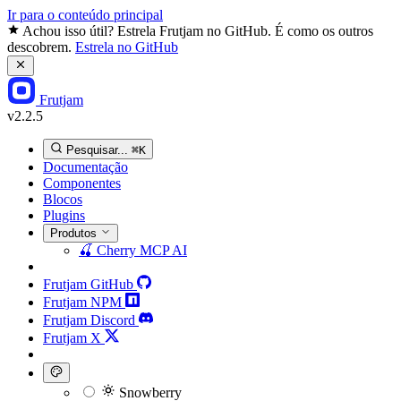
Ir para o conteúdo principal
Achou isso útil? Estrela Frutjam no GitHub. É como os outros
descobrem.
Estrela no GitHub
Frutjam
v2.2.5
Pesquisar...
⌘K
Documentação
Componentes
Blocos
Plugins
Produtos
🍒
Cherry MCP
AI
Frutjam GitHub
Frutjam NPM
Frutjam Discord
Frutjam X
Snowberry