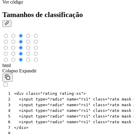
Ver código
Tamanhos de classificação
html
Colapso
Expandir
<
div
class
=
"rating rating-xs"
>
 1
<
input
type
=
"radio"
name
=
"rs1"
class
=
"rate mask 
 2
<
input
type
=
"radio"
name
=
"rs1"
class
=
"rate mask 
 3
<
input
type
=
"radio"
name
=
"rs1"
class
=
"rate mask 
 4
<
input
type
=
"radio"
name
=
"rs1"
class
=
"rate mask 
 5
<
input
type
=
"radio"
name
=
"rs1"
class
=
"rate mask 
 6
</
div
>
 7
 8