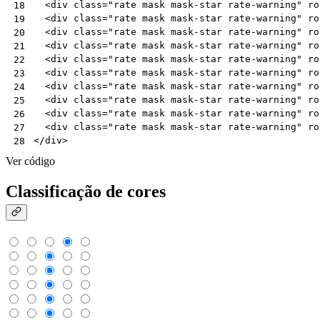
<
div
class
=
"rate mask mask-star rate-warning"
ro
18
<
div
class
=
"rate mask mask-star rate-warning"
ro
19
<
div
class
=
"rate mask mask-star rate-warning"
ro
20
<
div
class
=
"rate mask mask-star rate-warning"
ro
21
<
div
class
=
"rate mask mask-star rate-warning"
ro
22
<
div
class
=
"rate mask mask-star rate-warning"
ro
23
<
div
class
=
"rate mask mask-star rate-warning"
ro
24
<
div
class
=
"rate mask mask-star rate-warning"
ro
25
<
div
class
=
"rate mask mask-star rate-warning"
ro
26
<
div
class
=
"rate mask mask-star rate-warning"
ro
27
</
div
>
28
Ver código
Classificação de cores