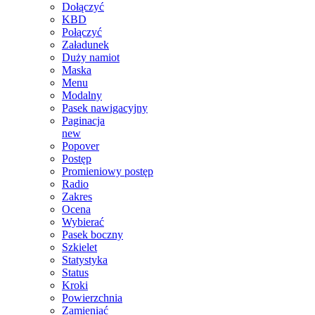
Dołączyć
KBD
Połączyć
Załadunek
Duży namiot
Maska
Menu
Modalny
Pasek nawigacyjny
Paginacja
new
Popover
Postęp
Promieniowy postęp
Radio
Zakres
Ocena
Wybierać
Pasek boczny
Szkielet
Statystyka
Status
Kroki
Powierzchnia
Zamieniać