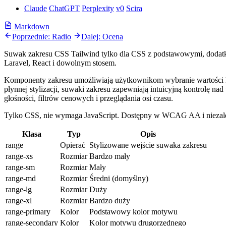
Claude
ChatGPT
Perplexity
v0
Scira
Markdown
Poprzednie: Radio
Dalej: Ocena
Suwak zakresu CSS Tailwind tylko dla CSS z podstawowymi, doda
Laravel, React i dowolnym stosem.
Komponenty zakresu umożliwiają użytkownikom wybranie wartości
płynnej stylizacji, suwaki zakresu zapewniają intuicyjną kontrolę na
głośności, filtrów cenowych i przeglądania osi czasu.
Tylko CSS, nie wymaga JavaScript. Dostępny w WCAG AA i niezal
Klasa
Typ
Opis
range
Opierać
Stylizowane wejście suwaka zakresu
range-xs
Rozmiar
Bardzo mały
range-sm
Rozmiar
Mały
range-md
Rozmiar
Średni (domyślny)
range-lg
Rozmiar
Duży
range-xl
Rozmiar
Bardzo duży
range-primary
Kolor
Podstawowy kolor motywu
range-secondary
Kolor
Kolor motywu drugorzędnego