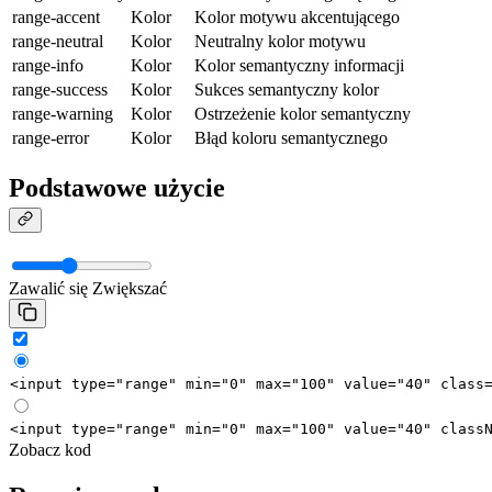
range-accent
Kolor
Kolor motywu akcentującego
range-neutral
Kolor
Neutralny kolor motywu
range-info
Kolor
Kolor semantyczny informacji
range-success
Kolor
Sukces semantyczny kolor
range-warning
Kolor
Ostrzeżenie kolor semantyczny
range-error
Kolor
Błąd koloru semantycznego
Podstawowe użycie
Zawalić się
Zwiększać
<
input
type
=
"range"
min
=
"0"
max
=
"100"
value
=
"40"
class
<
input
type
=
"range"
min
=
"0"
max
=
"100"
value
=
"40"
class
Zobacz kod