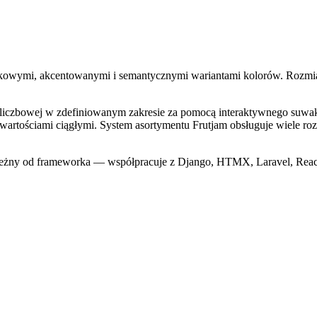
tkowymi, akcentowanymi i semantycznymi wariantami kolorów. Roz
 liczbowej w zdefiniowanym zakresie za pomocą interaktywnego suw
d wartościami ciągłymi. System asortymentu Frutjam obsługuje wiele ro
eżny od frameworka — współpracuje z Django, HTMX, Laravel, Reac