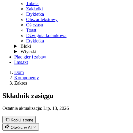
Tabela
Zakładki
Etykietka
Obszar tekstowy
Oś czasu
Toast
Dźwignia kolankowa
Etykietka
Bloki
Wtyczki
Plac gier i zabaw
llms.txt
Dom
Komponenty
Zakres
Składnik zasięgu
Ostatnia aktualizacja:
Lip. 13, 2026
Kopiuj stronę
Otwórz w AI