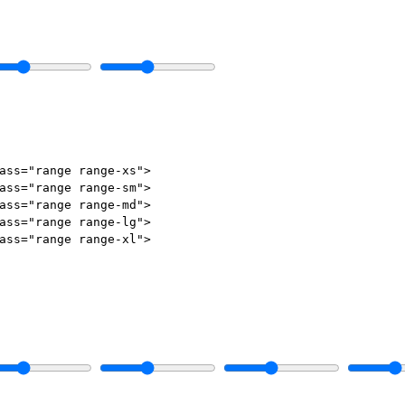
ass
=
"range range-xs"
>
ass
=
"range range-sm"
>
ass
=
"range range-md"
>
ass
=
"range range-lg"
>
ass
=
"range range-xl"
>