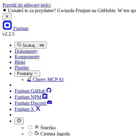
Przejdź do głównej treści
Uznałeś to za przydatne? Gwiazda Frutjam na GitHubie. W ten spo
Frutjam
v2.2.5
Szukaj...
⌘K
Dokumenty
Komponenty
Bloki
Plugins
Produkty
🍒
Cherry MCP
AI
Frutjam GitHub
Frutjam NPM
Frutjam Discord
Frutjam X
Śnieżka
Ciemna Jagoda