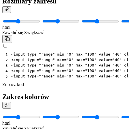
Rozmiary zakresu
html
Zawalić się
Zwiększać
<
input
type
=
"range"
min
=
"0"
max
=
"100"
value
=
"40"
cl
1
<
input
type
=
"range"
min
=
"0"
max
=
"100"
value
=
"40"
cl
2
<
input
type
=
"range"
min
=
"0"
max
=
"100"
value
=
"40"
cl
3
<
input
type
=
"range"
min
=
"0"
max
=
"100"
value
=
"40"
cl
4
<
input
type
=
"range"
min
=
"0"
max
=
"100"
value
=
"40"
cl
5
Zobacz kod
Zakres kolorów
html
Zawalić się
Zwiększać