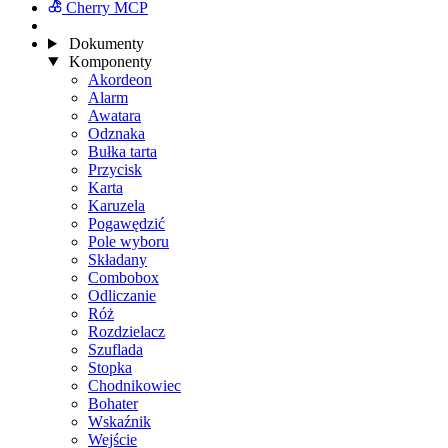
Cherry MCP
Dokumenty
Komponenty
Akordeon
Alarm
Awatara
Odznaka
Bułka tarta
Przycisk
Karta
Karuzela
Pogawędzić
Pole wyboru
Składany
Combobox
Odliczanie
Róż
Rozdzielacz
Szuflada
Stopka
Chodnikowiec
Bohater
Wskaźnik
Wejście