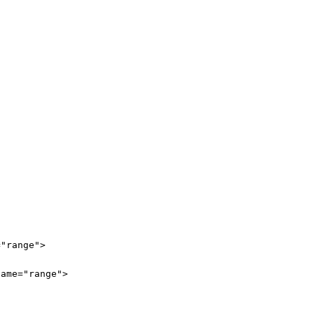
=
"range"
>
Name
=
"range"
>