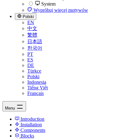
System
Wypróbuj więcej motywów
Polski
EN
中文
繁體
日本語
한국어
PT
ES
DE
Türkçe
Polski
Indonesia
Tiếng Việt
Français
Menu
Introduction
Installation
Components
Blocks