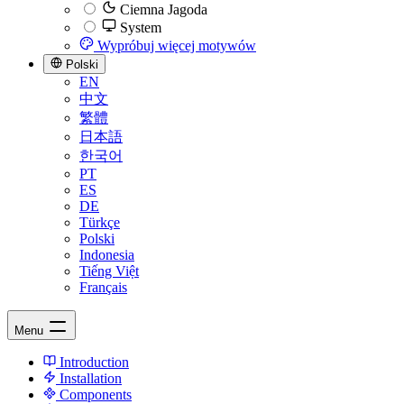
Ciemna Jagoda
System
Wypróbuj więcej motywów
Polski
EN
中文
繁體
日本語
한국어
PT
ES
DE
Türkçe
Polski
Indonesia
Tiếng Việt
Français
Menu
Introduction
Installation
Components