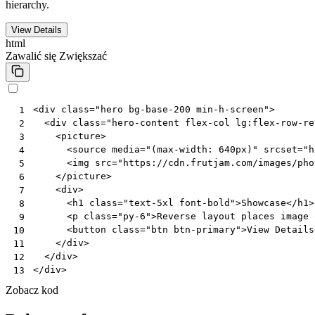
hierarchy.
View Details
html
Zawalić się
Zwiększać
<
div
class
=
"hero bg-base-200 min-h-screen"
>
 1
<
div
class
=
"hero-content flex-col lg:flex-row-re
 2
<
picture
>
 3
<
source
media
=
"(max-width: 640px)"
srcset
=
"h
 4
<
img
src
=
"https://cdn.frutjam.com/images/pho
 5
</
picture
>
 6
<
div
>
 7
<
h1
class
=
"text-5xl font-bold"
>
Showcase
</
h1
>
 8
<
p
class
=
"py-6"
>
Reverse layout places image 
 9
<
button
class
=
"btn btn-primary"
>
View Details
10
</
div
>
11
</
div
>
12
</
div
>
13
Zobacz kod