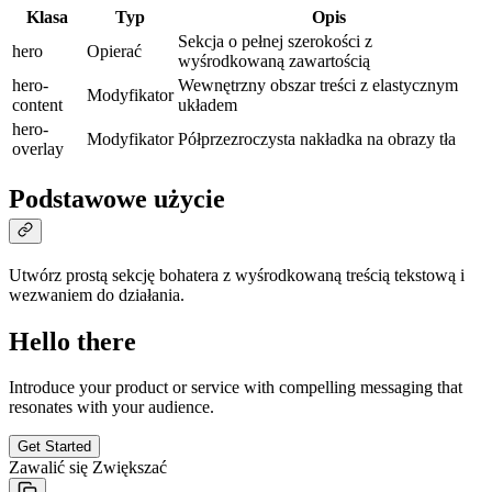
Klasa
Typ
Opis
Sekcja o pełnej szerokości z
hero
Opierać
wyśrodkowaną zawartością
hero-
Wewnętrzny obszar treści z elastycznym
Modyfikator
content
układem
hero-
Modyfikator
Półprzezroczysta nakładka na obrazy tła
overlay
Podstawowe użycie
Utwórz prostą sekcję bohatera z wyśrodkowaną treścią tekstową i
wezwaniem do działania.
Hello there
Introduce your product or service with compelling messaging that
resonates with your audience.
Get Started
Zawalić się
Zwiększać