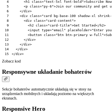
<
h1
class
=
"text-5xl font-bold"
>
Subscribe Now
 4
<
p
class
=
"py-6"
>
Join our community and get u
 5
</
div
>
 6
<
div
class
=
"card bg-base-100 shadow-xl shrink-
 7
<
div
class
=
"card-content"
>
 8
<
h2
class
=
"card-title"
>
Get Started
</
h2
>
 9
<
input
type
=
"email"
placeholder
=
"Enter you
10
<
button
class
=
"btn btn-primary w-full"
>
Sub
11
</
div
>
12
</
div
>
13
</
div
>
14
</
div
>
15
Zobacz kod
Responsywne układanie bohaterów
Sekcje bohaterów automatycznie układają się w stosy na
urządzeniach mobilnych i układają poziomo na większych
ekranach.
Responsive Hero