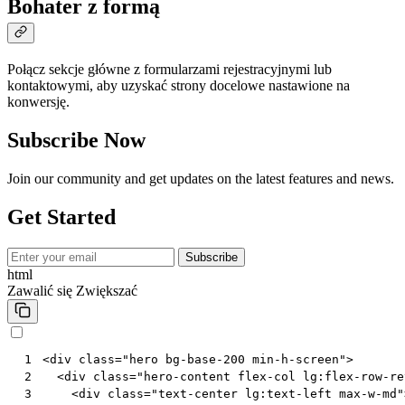
Bohater z formą
Połącz sekcje główne z formularzami rejestracyjnymi lub
kontaktowymi, aby uzyskać strony docelowe nastawione na
konwersję.
Subscribe Now
Join our community and get updates on the latest features and news.
Get Started
Subscribe
html
Zawalić się
Zwiększać
<
div
class
=
"hero bg-base-200 min-h-screen"
>
 1
<
div
class
=
"hero-content flex-col lg:flex-row-re
 2
<
div
class
=
"text-center lg:text-left max-w-md"
 3