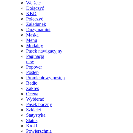
Wejście
Dołączyć
KBD
Połączyć
Załadunek
Duży namiot
Maska
Menu
Modalny
Pasek nawigacyjny
Paginacja
new
Popover
Postęp
Promieniowy postęp
Radio
Zakres
Ocena
Wybierać
Pasek boczny
Szkielet
Statystyka
Status
Kroki
Powierzchnia