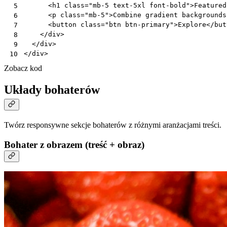
<
h1
class
=
"mb-5 text-5xl font-bold"
>
Featured
 5
<
p
class
=
"mb-5"
>
Combine gradient backgrounds
 6
<
button
class
=
"btn btn-primary"
>
Explore
</
but
 7
</
div
>
 8
</
div
>
 9
</
div
>
10
Zobacz kod
Układy bohaterów
Twórz responsywne sekcje bohaterów z różnymi aranżacjami treści.
Bohater z obrazem (treść + obraz)