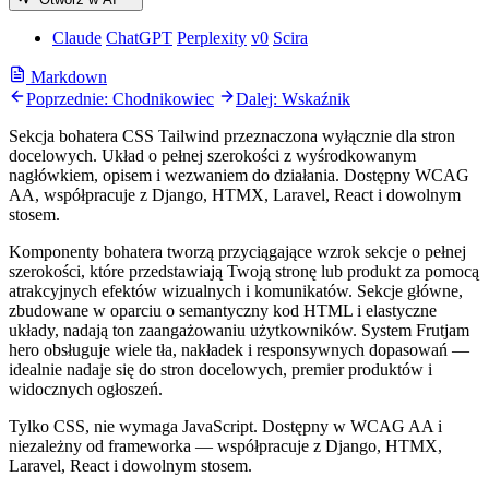
Claude
ChatGPT
Perplexity
v0
Scira
Markdown
Poprzednie: Chodnikowiec
Dalej: Wskaźnik
Sekcja bohatera CSS Tailwind przeznaczona wyłącznie dla stron
docelowych. Układ o pełnej szerokości z wyśrodkowanym
nagłówkiem, opisem i wezwaniem do działania. Dostępny WCAG
AA, współpracuje z Django, HTMX, Laravel, React i dowolnym
stosem.
Komponenty bohatera tworzą przyciągające wzrok sekcje o pełnej
szerokości, które przedstawiają Twoją stronę lub produkt za pomocą
atrakcyjnych efektów wizualnych i komunikatów. Sekcje główne,
zbudowane w oparciu o semantyczny kod HTML i elastyczne
układy, nadają ton zaangażowaniu użytkowników. System Frutjam
hero obsługuje wiele tła, nakładek i responsywnych dopasowań —
idealnie nadaje się do stron docelowych, premier produktów i
widocznych ogłoszeń.
Tylko CSS, nie wymaga JavaScript. Dostępny w WCAG AA i
niezależny od frameworka — współpracuje z Django, HTMX,
Laravel, React i dowolnym stosem.