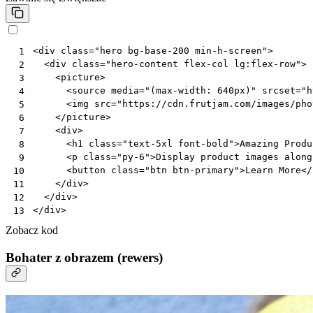
<
div
class
=
"hero bg-base-200 min-h-screen"
>
 1
<
div
class
=
"hero-content flex-col lg:flex-row"
>
 2
<
picture
>
 3
<
source
media
=
"(max-width: 640px)"
srcset
=
"h
 4
<
img
src
=
"https://cdn.frutjam.com/images/pho
 5
</
picture
>
 6
<
div
>
 7
<
h1
class
=
"text-5xl font-bold"
>
Amazing Produ
 8
<
p
class
=
"py-6"
>
Display product images along
 9
<
button
class
=
"btn btn-primary"
>
Learn More
</
10
</
div
>
11
</
div
>
12
</
div
>
13
Zobacz kod
Bohater z obrazem (rewers)