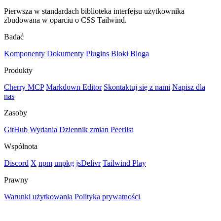
Pierwsza w standardach biblioteka interfejsu użytkownika
zbudowana w oparciu o CSS Tailwind.
Badać
Komponenty
Dokumenty
Plugins
Bloki
Bloga
Produkty
Cherry MCP
Markdown Editor
Skontaktuj się z nami
Napisz dla
nas
Zasoby
GitHub
Wydania
Dziennik zmian
Peerlist
Wspólnota
Discord
X
npm
unpkg
jsDelivr
Tailwind Play
Prawny
Warunki użytkowania
Polityka prywatności