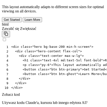
This layout automatically adapts to different screen sizes for optimal
viewing on all devices.
Get Started
Learn More
html
Zawalić się
Zwiększać
<
div
class
=
"hero bg-base-200 min-h-screen"
>
 1
<
div
class
=
"hero-content flex-col"
>
 2
<
div
class
=
"text-center max-w-lg"
>
 3
<
h1
class
=
"text-4xl md:text-5xl font-bold"
>
R
 4
<
p
class
=
"py-6"
>
This layout automatically ad
 5
<
button
class
=
"btn btn-primary"
>
Get Started
<
 6
<
button
class
=
"btn btn-ghost"
>
Learn More
</
bu
 7
</
div
>
 8
</
div
>
 9
</
div
>
10
Zobacz kod
Używasz kodu Claude'a, kursora lub innego edytora AI?