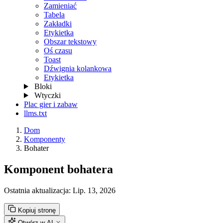
Zamieniać
Tabela
Zakładki
Etykietka
Obszar tekstowy
Oś czasu
Toast
Dźwignia kolankowa
Etykietka
Bloki
Wtyczki
Plac gier i zabaw
llms.txt
Dom
Komponenty
Bohater
Komponent bohatera
Ostatnia aktualizacja:
Lip. 13, 2026
Kopiuj stronę
Otwórz w AI