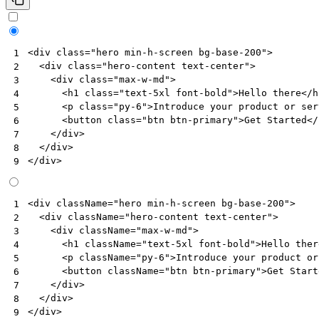
<
div
class
=
"hero min-h-screen bg-base-200"
>
1
<
div
class
=
"hero-content text-center"
>
2
<
div
class
=
"max-w-md"
>
3
<
h1
class
=
"text-5xl font-bold"
>
Hello there
</
h
4
<
p
class
=
"py-6"
>
Introduce your product or ser
5
<
button
class
=
"btn btn-primary"
>
Get Started
</
6
</
div
>
7
</
div
>
8
</
div
>
9
<
div
className
=
"hero min-h-screen bg-base-200"
>
1
<
div
className
=
"hero-content text-center"
>
2
<
div
className
=
"max-w-md"
>
3
<
h1
className
=
"text-5xl font-bold"
>
Hello
ther
4
<
p
className
=
"py-6"
>
Introduce
your
product
or
5
<
button
className
=
"btn btn-primary"
>
Get
Start
6
</
div
>
7
</
div
>
8
</
div
>
9