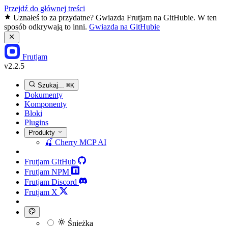
Przejdź do głównej treści
Uznałeś to za przydatne? Gwiazda Frutjam na GitHubie. W ten
sposób odkrywają to inni.
Gwiazda na GitHubie
Frutjam
v2.2.5
Szukaj...
⌘K
Dokumenty
Komponenty
Bloki
Plugins
Produkty
🍒
Cherry MCP
AI
Frutjam GitHub
Frutjam NPM
Frutjam Discord
Frutjam X
Śnieżka