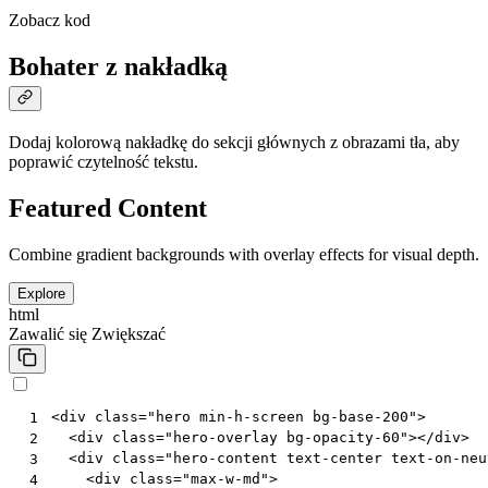
Zobacz kod
Bohater z nakładką
Dodaj kolorową nakładkę do sekcji głównych z obrazami tła, aby
poprawić czytelność tekstu.
Featured Content
Combine gradient backgrounds with overlay effects for visual depth.
Explore
html
Zawalić się
Zwiększać
<
div
class
=
"hero min-h-screen bg-base-200"
>
 1
<
div
class
=
"hero-overlay bg-opacity-60"
></
div
>
 2
<
div
class
=
"hero-content text-center text-on-neu
 3
<
div
class
=
"max-w-md"
>
 4