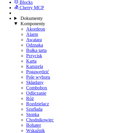
Blocks
Cherry MCP
Dokumenty
Komponenty
Akordeon
Alarm
Awatara
Odznaka
Bułka tarta
Przycisk
Karta
Karuzela
Pogawędzić
Pole wyboru
Składany
Combobox
Odliczanie
Róż
Rozdzielacz
Szuflada
Stopka
Chodnikowiec
Bohater
Wskaźnik