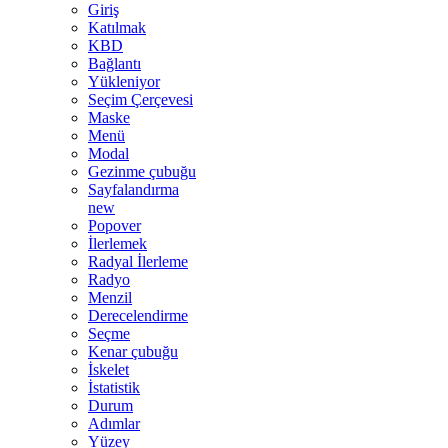
Giriş
Katılmak
KBD
Bağlantı
Yükleniyor
Seçim Çerçevesi
Maske
Menü
Modal
Gezinme çubuğu
Sayfalandırma
new
Popover
İlerlemek
Radyal İlerleme
Radyo
Menzil
Derecelendirme
Seçme
Kenar çubuğu
İskelet
İstatistik
Durum
Adımlar
Yüzey