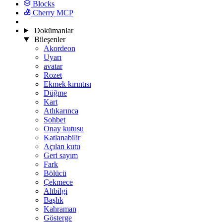
Blocks
Cherry MCP
Dokümanlar
Bileşenler
Akordeon
Uyarı
avatar
Rozet
Ekmek kırıntısı
Düğme
Kart
Atlıkarınca
Sohbet
Onay kutusu
Katlanabilir
Açılan kutu
Geri sayım
Fark
Bölücü
Çekmece
Altbilgi
Başlık
Kahraman
Gösterge