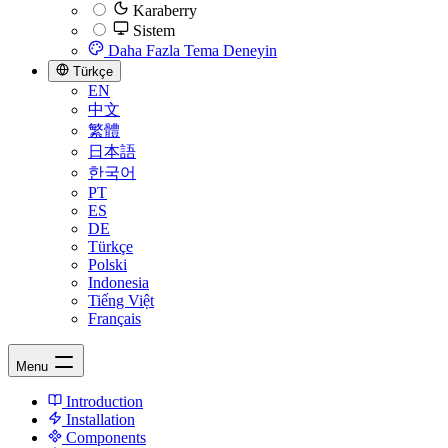
Karaberry
Sistem
Daha Fazla Tema Deneyin
Türkçe
EN
中文
繁體
日本語
한국어
PT
ES
DE
Türkçe
Polski
Indonesia
Tiếng Việt
Français
Menu
Introduction
Installation
Components