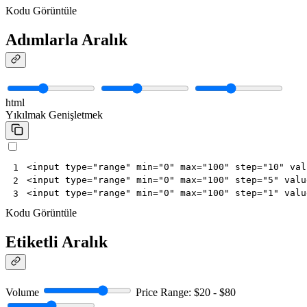
Kodu Görüntüle
Adımlarla Aralık
html
Yıkılmak
Genişletmek
<
input
type
=
"range"
min
=
"0"
max
=
"100"
step
=
"10"
val
1
<
input
type
=
"range"
min
=
"0"
max
=
"100"
step
=
"5"
valu
2
<
input
type
=
"range"
min
=
"0"
max
=
"100"
step
=
"1"
valu
3
Kodu Görüntüle
Etiketli Aralık
Volume
Price Range: $20 - $80