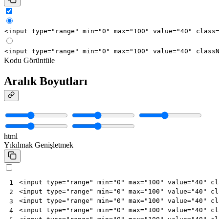
<
input
type
=
"range"
min
=
"0"
max
=
"100"
value
=
"40"
class
<
input
type
=
"range"
min
=
"0"
max
=
"100"
value
=
"40"
class
Kodu Görüntüle
Aralık Boyutları
html
Yıkılmak
Genişletmek
<
input
type
=
"range"
min
=
"0"
max
=
"100"
value
=
"40"
cl
1
<
input
type
=
"range"
min
=
"0"
max
=
"100"
value
=
"40"
cl
2
<
input
type
=
"range"
min
=
"0"
max
=
"100"
value
=
"40"
cl
3
<
input
type
=
"range"
min
=
"0"
max
=
"100"
value
=
"40"
cl
4