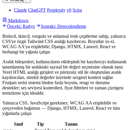
Claude
ChatGPT
Perplexity
v0
Scira
Markdown
Önceki: Radyo
Sonraki: Derecelendirme
Birincil, ikincil, vurgulu ve anlamsal renk çeşitlerine sahip, yalnızca
CSS'ye özgü Tailwind CSS aralığı kaydırıcısı. Boyutlar xs-xl.
WCAG AA'ya erişilebilir; Django, HTMX, Laravel, React ve
herhangi bir yığınla çalışır.
Aralık bileşenleri, kullanıcıların etkileşimli bir kaydırıcıyı kullanarak
tanımlanmış bir aralıktaki sayısal bir değeri seçmesine olanak tanır.
Yerel HTML aralığı girişleri ve pürüzsüz stil ile oluşturulan aralık
kaydırıcıları, sürekli değerler üzerinde sezgisel kontrol sağlar.
Frutjam serisi sistemi birden fazla boyutu, rengi ve durumu
destekler; ses seviyesi kontrolleri, fiyat filtreleri ve zaman çizelgesi
temizleme için idealdir.
Yalnızca CSS, JavaScript gerekmez. WCAG AA erişilebilir ve
çerçeveden bağımsız — Django, HTMX, Laravel, React ve tüm
yığınlarla çalışır.
Sınıf
Tip
Tanım