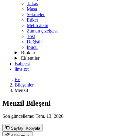
Takas
Masa
Sekmeler
Etiket
Metin alanı
Zaman çizelgesi
Tost
Değiştir
İpucu
Bloklar
Eklentiler
Bahçesi
llms.txt
Ev
Bileşenler
Menzil
Menzil Bileşeni
Son güncelleme:
Tem. 13, 2026
Sayfayı Kopyala
AI'da aç