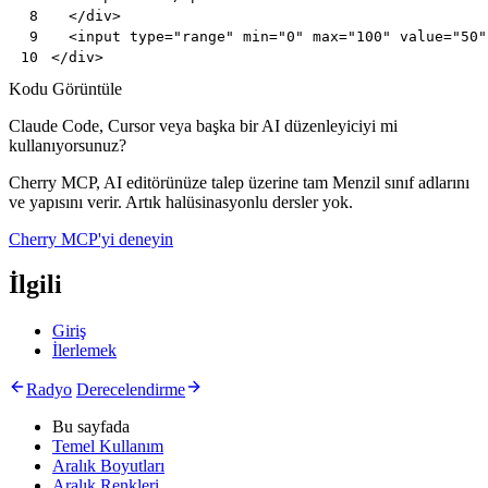
</
div
>
 8
<
input
type
=
"range"
min
=
"0"
max
=
"100"
value
=
"50"
 9
</
div
>
10
Kodu Görüntüle
Claude Code, Cursor veya başka bir AI düzenleyiciyi mi
kullanıyorsunuz?
Cherry MCP, AI editörünüze talep üzerine tam Menzil sınıf adlarını
ve yapısını verir. Artık halüsinasyonlu dersler yok.
Cherry MCP'yi deneyin
İlgili
Giriş
İlerlemek
Radyo
Derecelendirme
Bu sayfada
Temel Kullanım
Aralık Boyutları
Aralık Renkleri