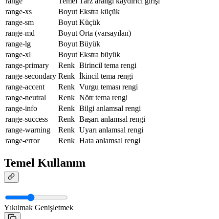
range
Temel
Tarz aralığı kaydırıcı girişi
range-xs
Boyut
Ekstra küçük
range-sm
Boyut
Küçük
range-md
Boyut
Orta (varsayılan)
range-lg
Boyut
Büyük
range-xl
Boyut
Ekstra büyük
range-primary
Renk
Birincil tema rengi
range-secondary
Renk
İkincil tema rengi
range-accent
Renk
Vurgu teması rengi
range-neutral
Renk
Nötr tema rengi
range-info
Renk
Bilgi anlamsal rengi
range-success
Renk
Başarı anlamsal rengi
range-warning
Renk
Uyarı anlamsal rengi
range-error
Renk
Hata anlamsal rengi
Temel Kullanım
Yıkılmak
Genişletmek