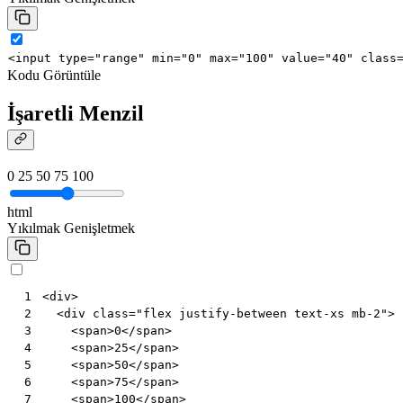
<
input
type
=
"range"
min
=
"0"
max
=
"100"
value
=
"40"
class
Kodu Görüntüle
İşaretli Menzil
0
25
50
75
100
html
Yıkılmak
Genişletmek
<
div
>
 1
<
div
class
=
"flex justify-between text-xs mb-2"
>
 2
<
span
>
0
</
span
>
 3
<
span
>
25
</
span
>
 4
<
span
>
50
</
span
>
 5
<
span
>
75
</
span
>
 6
<
span
>
100
</
span
>
 7