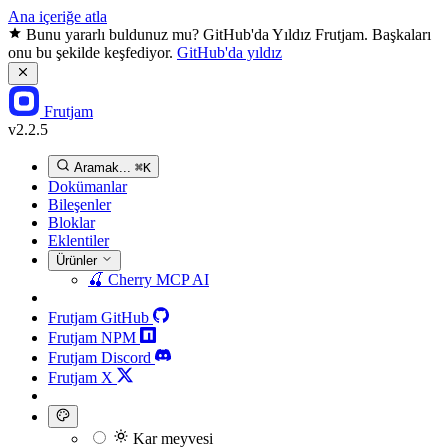
Ana içeriğe atla
Bunu yararlı buldunuz mu? GitHub'da Yıldız Frutjam. Başkaları
onu bu şekilde keşfediyor.
GitHub'da yıldız
Frutjam
v2.2.5
Aramak...
⌘K
Dokümanlar
Bileşenler
Bloklar
Eklentiler
Ürünler
🍒
Cherry MCP
AI
Frutjam GitHub
Frutjam NPM
Frutjam Discord
Frutjam X
Kar meyvesi