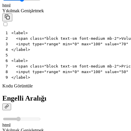
html
Yıkılmak
Genişletmek
<
label
>
1
<
span
class
=
"block text-sm font-medium mb-2"
>
Volu
2
<
input
type
=
"range"
min
=
"0"
max
=
"100"
value
=
"70"
3
</
label
>
4
5
<
label
>
6
<
span
class
=
"block text-sm font-medium mb-2"
>
Pric
7
<
input
type
=
"range"
min
=
"0"
max
=
"100"
value
=
"50"
8
</
label
>
9
Kodu Görüntüle
Engelli Aralığı
html
Yıkılmak
Genişletmek