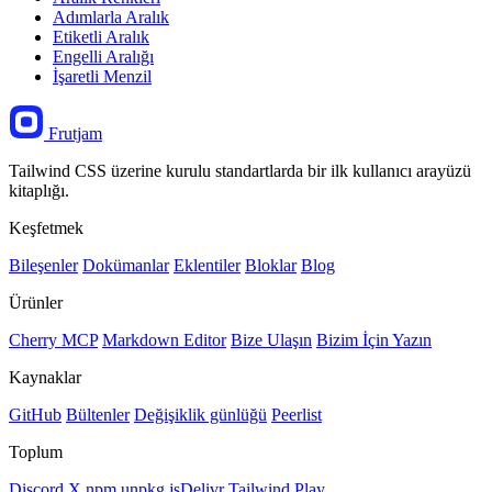
Adımlarla Aralık
Etiketli Aralık
Engelli Aralığı
İşaretli Menzil
Frutjam
Tailwind CSS üzerine kurulu standartlarda bir ilk kullanıcı arayüzü
kitaplığı.
Keşfetmek
Bileşenler
Dokümanlar
Eklentiler
Bloklar
Blog
Ürünler
Cherry MCP
Markdown Editor
Bize Ulaşın
Bizim İçin Yazın
Kaynaklar
GitHub
Bültenler
Değişiklik günlüğü
Peerlist
Toplum
Discord
X
npm
unpkg
jsDelivr
Tailwind Play