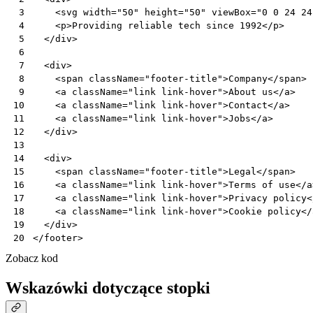
<
svg
width
=
"50"
height
=
"50"
viewBox
=
"0 0 24 24
 3
<
p
>
Providing
reliable
tech
since
1992
</
p
>
 4
</
div
>
 5
 6
<
div
>
 7
<
span
className
=
"footer-title"
>
Company
</
span
>
 8
<
a
className
=
"link link-hover"
>
About
us
</
a
>
 9
<
a
className
=
"link link-hover"
>
Contact
</
a
>
10
<
a
className
=
"link link-hover"
>
Jobs
</
a
>
11
</
div
>
12
13
<
div
>
14
<
span
className
=
"footer-title"
>
Legal
</
span
>
15
<
a
className
=
"link link-hover"
>
Terms
of
use
</
a
16
<
a
className
=
"link link-hover"
>
Privacy
policy
<
17
<
a
className
=
"link link-hover"
>
Cookie
policy
</
18
</
div
>
19
</
footer
>
20
Zobacz kod
Wskazówki dotyczące stopki