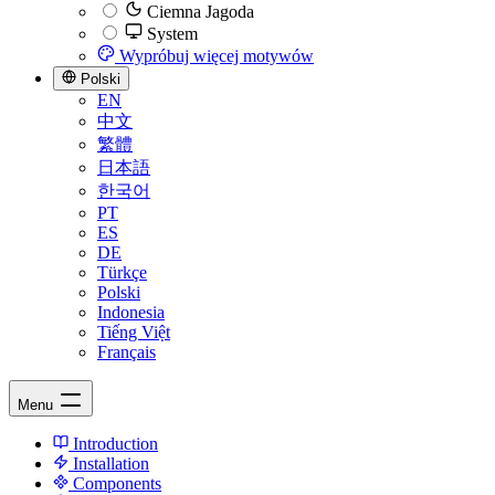
Ciemna Jagoda
System
Wypróbuj więcej motywów
Polski
EN
中文
繁體
日本語
한국어
PT
ES
DE
Türkçe
Polski
Indonesia
Tiếng Việt
Français
Menu
Introduction
Installation
Components