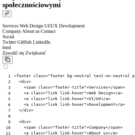
społecznościowymi
Services
Web Design
UI/UX
Development
Company
About us
Contact
Social
Twitter
GitHub
LinkedIn
html
Zawalić się
Zwiększać
<
footer
class
=
"footer bg-neutral text-on-neutral p
 1
<
div
>
 2
<
span
class
=
"footer-title"
>
Services
</
span
>
 3
<
a
class
=
"link link-hover"
>
Web Design
</
a
>
 4
<
a
class
=
"link link-hover"
>
UI/UX
</
a
>
 5
<
a
class
=
"link link-hover"
>
Development
</
a
>
 6
</
div
>
 7
 8
<
div
>
 9
<
span
class
=
"footer-title"
>
Company
</
span
>
10
<
a
class
=
"link link-hover"
>
About us
</
a
>
11