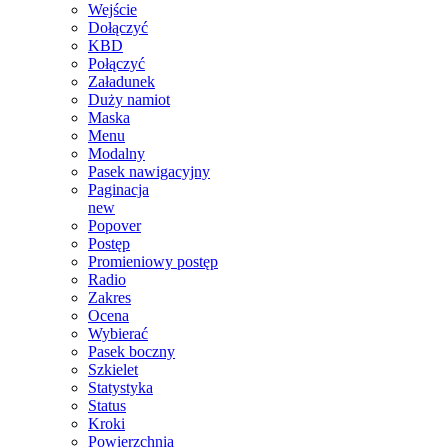
Wejście
Dołączyć
KBD
Połączyć
Załadunek
Duży namiot
Maska
Menu
Modalny
Pasek nawigacyjny
Paginacja
new
Popover
Postęp
Promieniowy postęp
Radio
Zakres
Ocena
Wybierać
Pasek boczny
Szkielet
Statystyka
Status
Kroki
Powierzchnia