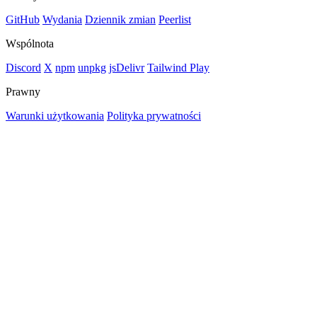
GitHub
Wydania
Dziennik zmian
Peerlist
Wspólnota
Discord
X
npm
unpkg
jsDelivr
Tailwind Play
Prawny
Warunki użytkowania
Polityka prywatności