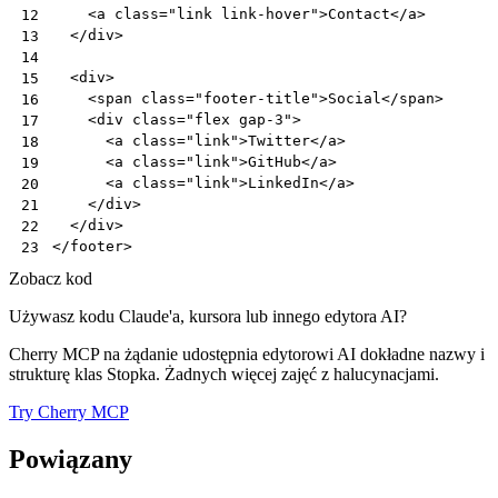
<
a
class
=
"link link-hover"
>
Contact
</
a
>
12
</
div
>
13
14
<
div
>
15
<
span
class
=
"footer-title"
>
Social
</
span
>
16
<
div
class
=
"flex gap-3"
>
17
<
a
class
=
"link"
>
Twitter
</
a
>
18
<
a
class
=
"link"
>
GitHub
</
a
>
19
<
a
class
=
"link"
>
LinkedIn
</
a
>
20
</
div
>
21
</
div
>
22
</
footer
>
23
Zobacz kod
Używasz kodu Claude'a, kursora lub innego edytora AI?
Cherry MCP na żądanie udostępnia edytorowi AI dokładne nazwy i
strukturę klas Stopka. Żadnych więcej zajęć z halucynacjami.
Try Cherry MCP
Powiązany