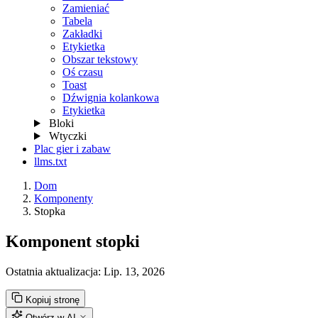
Zamieniać
Tabela
Zakładki
Etykietka
Obszar tekstowy
Oś czasu
Toast
Dźwignia kolankowa
Etykietka
Bloki
Wtyczki
Plac gier i zabaw
llms.txt
Dom
Komponenty
Stopka
Komponent stopki
Ostatnia aktualizacja:
Lip. 13, 2026
Kopiuj stronę
Otwórz w AI