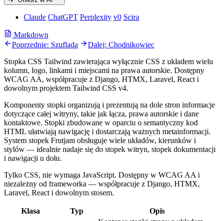
Claude
ChatGPT
Perplexity
v0
Scira
Markdown
Poprzednie: Szuflada
Dalej: Chodnikowiec
Stopka CSS Tailwind zawierająca wyłącznie CSS z układem wielu
kolumn, logo, linkami i miejscami na prawa autorskie. Dostępny
WCAG AA, współpracuje z Django, HTMX, Laravel, React i
dowolnym projektem Tailwind CSS v4.
Komponenty stopki organizują i prezentują na dole stron informacje
dotyczące całej witryny, takie jak łącza, prawa autorskie i dane
kontaktowe. Stopki zbudowane w oparciu o semantyczny kod
HTML ułatwiają nawigację i dostarczają ważnych metainformacji.
System stopek Frutjam obsługuje wiele układów, kierunków i
stylów — idealnie nadaje się do stopek witryn, stopek dokumentacji
i nawigacji u dołu.
Tylko CSS, nie wymaga JavaScript. Dostępny w WCAG AA i
niezależny od frameworka — współpracuje z Django, HTMX,
Laravel, React i dowolnym stosem.
Klasa
Typ
Opis