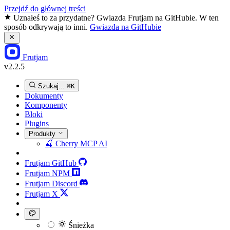
Przejdź do głównej treści
Uznałeś to za przydatne? Gwiazda Frutjam na GitHubie. W ten
sposób odkrywają to inni.
Gwiazda na GitHubie
Frutjam
v2.2.5
Szukaj...
⌘K
Dokumenty
Komponenty
Bloki
Plugins
Produkty
🍒
Cherry MCP
AI
Frutjam GitHub
Frutjam NPM
Frutjam Discord
Frutjam X
Śnieżka