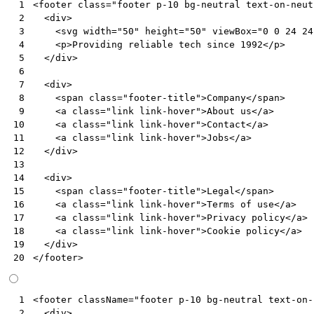
<
footer
class
=
"footer p-10 bg-neutral text-on-neut
 1
<
div
>
 2
<
svg
width
=
"50"
height
=
"50"
viewBox
=
"0 0 24 24
 3
<
p
>
Providing reliable tech since 1992
</
p
>
 4
</
div
>
 5
 6
<
div
>
 7
<
span
class
=
"footer-title"
>
Company
</
span
>
 8
<
a
class
=
"link link-hover"
>
About us
</
a
>
 9
<
a
class
=
"link link-hover"
>
Contact
</
a
>
10
<
a
class
=
"link link-hover"
>
Jobs
</
a
>
11
</
div
>
12
13
<
div
>
14
<
span
class
=
"footer-title"
>
Legal
</
span
>
15
<
a
class
=
"link link-hover"
>
Terms of use
</
a
>
16
<
a
class
=
"link link-hover"
>
Privacy policy
</
a
>
17
<
a
class
=
"link link-hover"
>
Cookie policy
</
a
>
18
</
div
>
19
</
footer
>
20
<
footer
className
=
"footer p-10 bg-neutral text-on-
 1
<
div
>
 2