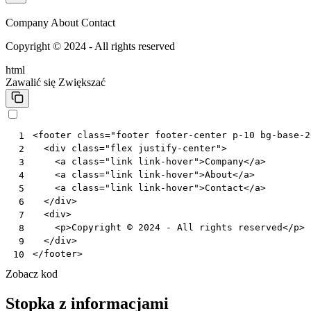
Company
About
Contact
Copyright © 2024 - All rights reserved
html
Zawalić się
Zwiększać
<
footer
class
=
"footer footer-center p-10 bg-base-2
 1
<
div
class
=
"flex justify-center"
>
 2
<
a
class
=
"link link-hover"
>
Company
</
a
>
 3
<
a
class
=
"link link-hover"
>
About
</
a
>
 4
<
a
class
=
"link link-hover"
>
Contact
</
a
>
 5
</
div
>
 6
<
div
>
 7
<
p
>
Copyright © 2024 - All rights reserved
</
p
>
 8
</
div
>
 9
</
footer
>
10
Zobacz kod
Stopka z informacjami