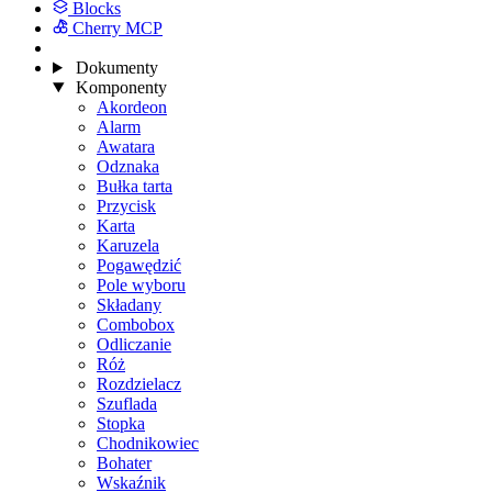
Blocks
Cherry MCP
Dokumenty
Komponenty
Akordeon
Alarm
Awatara
Odznaka
Bułka tarta
Przycisk
Karta
Karuzela
Pogawędzić
Pole wyboru
Składany
Combobox
Odliczanie
Róż
Rozdzielacz
Szuflada
Stopka
Chodnikowiec
Bohater
Wskaźnik