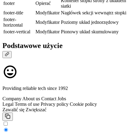
Kontener stopki strony z układem
footer
Opierać
siatki
footer-title
Modyfikator
Nagłówek sekcji wewnątrz stopki
footer-
Modyfikator
Poziomy układ jednorzędowy
horizontal
footer-vertical
Modyfikator
Pionowy układ skumulowany
Podstawowe użycie
Providing reliable tech since 1992
Company
About us
Contact
Jobs
Legal
Terms of use
Privacy policy
Cookie policy
Zawalić się
Zwiększać