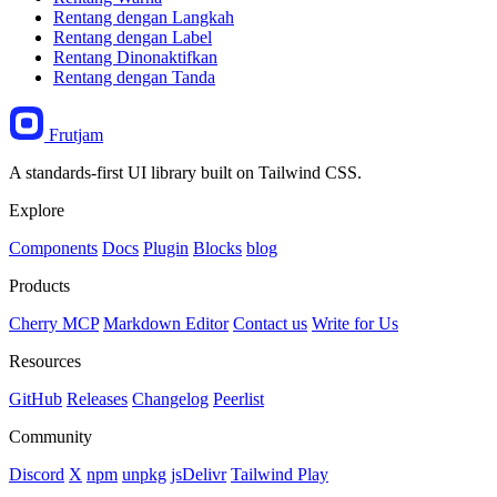
Rentang dengan Langkah
Rentang dengan Label
Rentang Dinonaktifkan
Rentang dengan Tanda
Frutjam
A standards-first UI library built on Tailwind CSS.
Explore
Components
Docs
Plugin
Blocks
blog
Products
Cherry MCP
Markdown Editor
Contact us
Write for Us
Resources
GitHub
Releases
Changelog
Peerlist
Community
Discord
X
npm
unpkg
jsDelivr
Tailwind Play