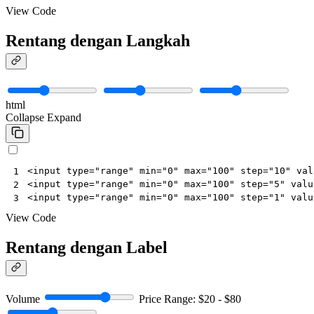
View Code
Rentang dengan Langkah
html
Collapse
Expand
<
input
type
=
"range"
min
=
"0"
max
=
"100"
step
=
"10"
val
1
<
input
type
=
"range"
min
=
"0"
max
=
"100"
step
=
"5"
valu
2
<
input
type
=
"range"
min
=
"0"
max
=
"100"
step
=
"1"
valu
3
View Code
Rentang dengan Label
Volume
Price Range: $20 - $80