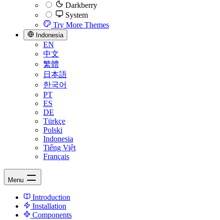
Darkberry
System
Try More Themes
Indonesia
EN
中文
繁體
日本語
한국어
PT
ES
DE
Türkçe
Polski
Indonesia
Tiếng Việt
Français
Menu
Introduction
Installation
Components