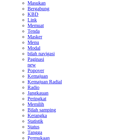
Masukan
Bergabung
KBD
Link
Memuat
Tenda
Masker
Menu
Modal
bilah navigasi
Paginasi
new
Popover
Kemajuan
Kemajuan Radial
Radio
Jangkauan
Peringkat
Memilih
Bilah samping
Kerangka
Statistik
Status
Tangga
Permukaan