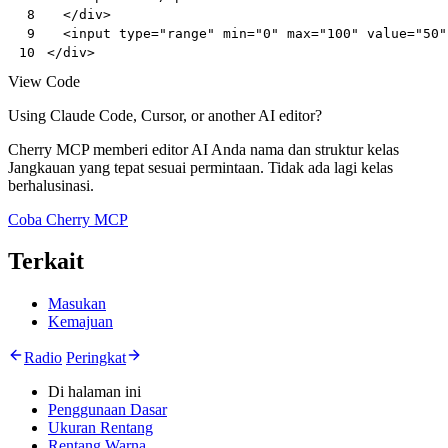
</
div
>
 8
<
input
type
=
"range"
min
=
"0"
max
=
"100"
value
=
"50"
 9
</
div
>
10
View Code
Using Claude Code, Cursor, or another AI editor?
Cherry MCP memberi editor AI Anda nama dan struktur kelas
Jangkauan yang tepat sesuai permintaan. Tidak ada lagi kelas
berhalusinasi.
Coba Cherry MCP
Terkait
Masukan
Kemajuan
Radio
Peringkat
Di halaman ini
Penggunaan Dasar
Ukuran Rentang
Rentang Warna