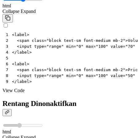
html
Collapse
Expand
<
label
>
1
<
span
class
=
"block text-sm font-medium mb-2"
>
Volu
2
<
input
type
=
"range"
min
=
"0"
max
=
"100"
value
=
"70"
3
</
label
>
4
5
<
label
>
6
<
span
class
=
"block text-sm font-medium mb-2"
>
Pric
7
<
input
type
=
"range"
min
=
"0"
max
=
"100"
value
=
"50"
8
</
label
>
9
View Code
Rentang Dinonaktifkan
html
Collapse
Expand