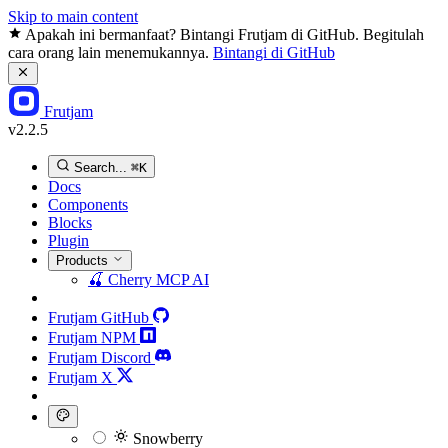
Skip to main content
Apakah ini bermanfaat? Bintangi Frutjam di GitHub. Begitulah
cara orang lain menemukannya.
Bintangi di GitHub
Frutjam
v2.2.5
Search...
⌘K
Docs
Components
Blocks
Plugin
Products
🍒
Cherry MCP
AI
Frutjam GitHub
Frutjam NPM
Frutjam Discord
Frutjam X
Snowberry