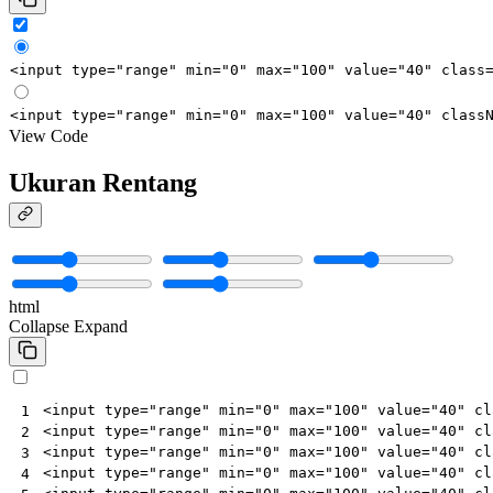
<
input
type
=
"range"
min
=
"0"
max
=
"100"
value
=
"40"
class
<
input
type
=
"range"
min
=
"0"
max
=
"100"
value
=
"40"
class
View Code
Ukuran Rentang
html
Collapse
Expand
<
input
type
=
"range"
min
=
"0"
max
=
"100"
value
=
"40"
cl
1
<
input
type
=
"range"
min
=
"0"
max
=
"100"
value
=
"40"
cl
2
<
input
type
=
"range"
min
=
"0"
max
=
"100"
value
=
"40"
cl
3
<
input
type
=
"range"
min
=
"0"
max
=
"100"
value
=
"40"
cl
4