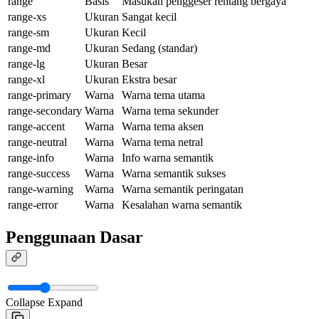
range
Basis
Masukan penggeser rentang bergaya
range-xs
Ukuran
Sangat kecil
range-sm
Ukuran
Kecil
range-md
Ukuran
Sedang (standar)
range-lg
Ukuran
Besar
range-xl
Ukuran
Ekstra besar
range-primary
Warna
Warna tema utama
range-secondary
Warna
Warna tema sekunder
range-accent
Warna
Warna tema aksen
range-neutral
Warna
Warna tema netral
range-info
Warna
Info warna semantik
range-success
Warna
Warna semantik sukses
range-warning
Warna
Warna semantik peringatan
range-error
Warna
Kesalahan warna semantik
Penggunaan Dasar
Collapse
Expand