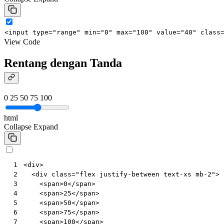
<
input
type
=
"range"
min
=
"0"
max
=
"100"
value
=
"40"
class
View Code
Rentang dengan Tanda
0
25
50
75
100
html
Collapse
Expand
<
div
>
 1
<
div
class
=
"flex justify-between text-xs mb-2"
>
 2
<
span
>
0
</
span
>
 3
<
span
>
25
</
span
>
 4
<
span
>
50
</
span
>
 5
<
span
>
75
</
span
>
 6
<
span
>
100
</
span
>
 7