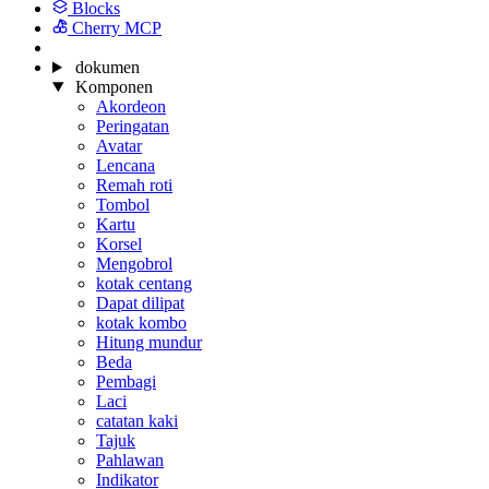
Blocks
Cherry MCP
dokumen
Komponen
Akordeon
Peringatan
Avatar
Lencana
Remah roti
Tombol
Kartu
Korsel
Mengobrol
kotak centang
Dapat dilipat
kotak kombo
Hitung mundur
Beda
Pembagi
Laci
catatan kaki
Tajuk
Pahlawan
Indikator