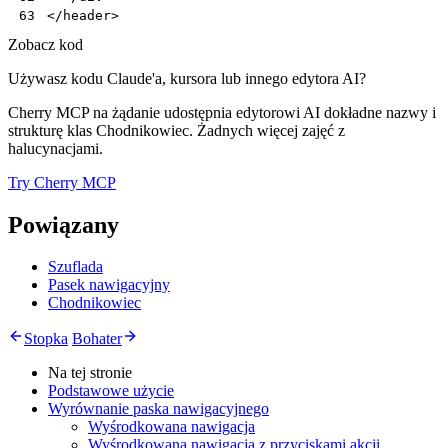
</
header
>
63
Zobacz kod
Używasz kodu Claude'a, kursora lub innego edytora AI?
Cherry MCP na żądanie udostępnia edytorowi AI dokładne nazwy i
strukturę klas Chodnikowiec. Żadnych więcej zajęć z
halucynacjami.
Try Cherry MCP
Powiązany
Szuflada
Pasek nawigacyjny
Chodnikowiec
Stopka
Bohater
Na tej stronie
Podstawowe użycie
Wyrównanie paska nawigacyjnego
Wyśrodkowana nawigacja
Wyśrodkowana nawigacja z przyciskami akcji