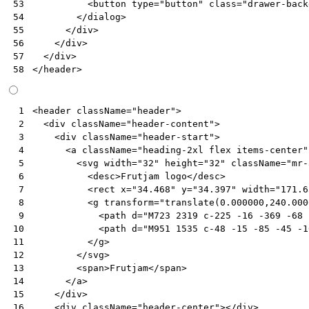
<
button
type
=
"button"
class
=
"drawer-back
53
</
dialog
>
54
</
div
>
55
</
div
>
56
</
div
>
57
</
header
>
58
<
header
className
=
"header"
>
 1
<
div
className
=
"header-content"
>
 2
<
div
className
=
"header-start"
>
 3
<
a
className
=
"heading-2xl flex items-center"
 4
<
svg
width
=
"32"
height
=
"32"
className
=
"mr-
 5
<
desc
>
Frutjam
logo
</
desc
>
 6
<
rect
x
=
"34.468"
y
=
"34.397"
width
=
"171.6
 7
<
g
transform
=
"translate(0.000000,240.000
 8
<
path
d
=
"M723 2319 c-225 -16 -369 -68 
 9
<
path
d
=
"M951 1535 c-48 -15 -85 -45 -1
10
</
g
>
11
</
svg
>
12
<
span
>
Frutjam
</
span
>
13
</
a
>
14
</
div
>
15
<
div
className
=
"header-center"
></
div
>
16