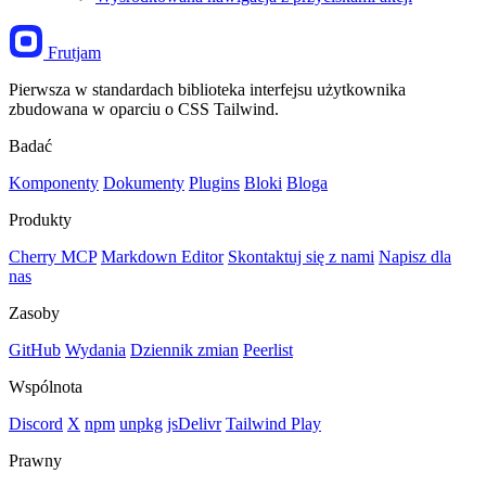
Frutjam
Pierwsza w standardach biblioteka interfejsu użytkownika
zbudowana w oparciu o CSS Tailwind.
Badać
Komponenty
Dokumenty
Plugins
Bloki
Bloga
Produkty
Cherry MCP
Markdown Editor
Skontaktuj się z nami
Napisz dla
nas
Zasoby
GitHub
Wydania
Dziennik zmian
Peerlist
Wspólnota
Discord
X
npm
unpkg
jsDelivr
Tailwind Play
Prawny