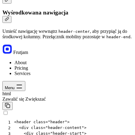
Wyśrodkowana nawigacja
Umieść nawigację wewnątrz
, aby przypiąć ją do
header-center
środkowej kolumny. Przełącznik mobilny pozostaje w
.
header-end
Frutjam
About
Pricing
Services
Menu
html
Zawalić się
Zwiększać
<
header
class
=
"header"
>
 1
<
div
class
=
"header-content"
>
 2
<
div
class
=
"header-start"
>
 3