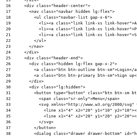
<
div
class
=
"header-center"
>
16
<
nav
class
=
"navbar hidden lg:flex"
>
17
<
ul
class
=
"navbar-list gap-x-6"
>
18
<
li
><
a
class
=
"link link-xs link-hover"
>
A
19
<
li
><
a
class
=
"link link-xs link-hover"
>
P
20
<
li
><
a
class
=
"link link-xs link-hover"
>
S
21
</
ul
>
22
</
nav
>
23
</
div
>
24
<
div
class
=
"header-end"
>
25
<
div
class
=
"hidden lg:flex gap-x-2"
>
26
<
a
class
=
"btn btn-outline btn-sm"
>
Login
</
a
27
<
a
class
=
"btn btn-primary btn-sm"
>
Sign up
<
28
</
div
>
29
<
div
class
=
"lg:hidden"
>
30
<
button
type
=
"button"
class
=
"btn btn-sm bt
31
<
span
class
=
"sr-only"
>
Menu
</
span
>
32
<
svg
xmlns
=
"http://www.w3.org/2000/svg"
33
<
line
x1
=
"4"
x2
=
"20"
y1
=
"10"
y2
=
"10"
><
34
<
line
x1
=
"4"
x2
=
"20"
y1
=
"20"
y2
=
"20"
><
35
</
svg
>
36
</
button
>
37
<
dialog
class
=
"drawer drawer-bottom"
id
=
"h
38