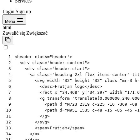
Services
Login
Sign up
Menu
html
Zawalić się
Zwiększać
<
header
class
=
"header"
>
 1
<
div
class
=
"header-content"
>
 2
<
div
class
=
"header-start"
>
 3
<
a
class
=
"heading-2xl flex items-center"
tit
 4
<
svg
width
=
"32"
height
=
"32"
class
=
"mr-3 h-
 5
<
desc
>
Frutjam logo
</
desc
>
 6
<
rect
x
=
"34.468"
y
=
"34.397"
width
=
"171.6
 7
<
g
transform
=
"translate(0.000000,240.000
 8
<
path
d
=
"M723 2319 c-225 -16 -369 -68 
 9
<
path
d
=
"M951 1535 c-48 -15 -85 -45 -1
10
</
g
>
11
</
svg
>
12
<
span
>
Frutjam
</
span
>
13
</
a
>
14
</
div
>
15