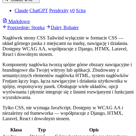
Claude
ChatGPT
Perplexity
v0
Scira
Markdown
Poprzednie: Stopka
Dalej: Bohater
Nagłówek strony CSS Tailwind wyłącznie w formacie CSS —
układ górnego paska z miejscami na markę, nawigację i działania.
Dostępny WCAG AA, współpracuje z Django, HTMX, Laravel,
React i dowolnym stosem.
Komponenty nagłówka tworzą spójne górne obszary nawigacyjne i
brandingowe dla Twojej witryny lub aplikacji. Zbudowany z
semantycznych elementów nagłówka HTML, system nagłówków
Frutjam łączy logo, łącza nawigacyjne i działania użytkownika w
spójny, responsywny pasek. Obsługuje wiele układów, opcji
wyrównania i płynnie integruje się z listami rozwijanymi i funkcjami
wyszukiwania.
Tylko CSS, nie wymaga JavaScript. Dostępny w WCAG AA i
niezależny od frameworka — współpracuje z Django, HTMX,
Laravel, React i dowolnym stosem.
Klasa
Typ
Opis