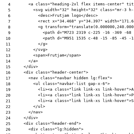
<
a
class
=
"heading-2xl flex items-center"
tit
 4
<
svg
width
=
"32"
height
=
"32"
class
=
"mr-3 h-
 5
<
desc
>
Frutjam logo
</
desc
>
 6
<
rect
x
=
"34.468"
y
=
"34.397"
width
=
"171.6
 7
<
g
transform
=
"translate(0.000000,240.000
 8
<
path
d
=
"M723 2319 c-225 -16 -369 -68 
 9
<
path
d
=
"M951 1535 c-48 -15 -85 -45 -1
10
</
g
>
11
</
svg
>
12
<
span
>
Frutjam
</
span
>
13
</
a
>
14
</
div
>
15
<
div
class
=
"header-center"
>
16
<
nav
class
=
"navbar hidden lg:flex"
>
17
<
ul
class
=
"navbar-list gap-x-6"
>
18
<
li
><
a
class
=
"link link-xs link-hover"
>
A
19
<
li
><
a
class
=
"link link-xs link-hover"
>
P
20
<
li
><
a
class
=
"link link-xs link-hover"
>
S
21
</
ul
>
22
</
nav
>
23
</
div
>
24
<
div
class
=
"header-end"
>
25
<
div
class
=
"lg:hidden"
>
26