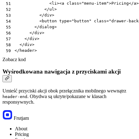
<
li
><
a
class
=
"menu-item"
>
Pricing
</
a
>
51
</
ul
>
52
</
div
>
53
<
button
type
=
"button"
class
=
"drawer-back
54
</
dialog
>
55
</
div
>
56
</
div
>
57
</
div
>
58
</
header
>
59
Zobacz kod
Wyśrodkowana nawigacja z przyciskami akcji
Umieść przyciski akcji obok przełącznika mobilnego wewnątrz
. Obydwa są ukryte/pokazane w klasach
header-end
responsywnych.
Frutjam
About
Pricing