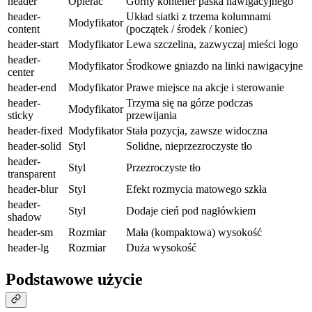
header
Opierać
Górny kontener paska nawigacyjnego
header-
Układ siatki z trzema kolumnami
Modyfikator
content
(początek / środek / koniec)
header-start
Modyfikator
Lewa szczelina, zazwyczaj mieści logo
header-
Modyfikator
Środkowe gniazdo na linki nawigacyjne
center
header-end
Modyfikator
Prawe miejsce na akcje i sterowanie
header-
Trzyma się na górze podczas
Modyfikator
sticky
przewijania
header-fixed
Modyfikator
Stała pozycja, zawsze widoczna
header-solid
Styl
Solidne, nieprzezroczyste tło
header-
Styl
Przezroczyste tło
transparent
header-blur
Styl
Efekt rozmycia matowego szkła
header-
Styl
Dodaje cień pod nagłówkiem
shadow
header-sm
Rozmiar
Mała (kompaktowa) wysokość
header-lg
Rozmiar
Duża wysokość
Podstawowe użycie