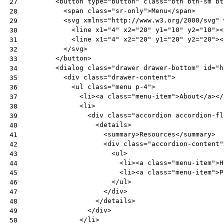
<
button
type
=
"button"
class
=
"btn btn-sm bt
27
<
span
class
=
"sr-only"
>
Menu
</
span
>
28
<
svg
xmlns
=
"http://www.w3.org/2000/svg"
29
<
line
x1
=
"4"
x2
=
"20"
y1
=
"10"
y2
=
"10"
><
30
<
line
x1
=
"4"
x2
=
"20"
y1
=
"20"
y2
=
"20"
><
31
</
svg
>
32
</
button
>
33
<
dialog
class
=
"drawer drawer-bottom"
id
=
"h
34
<
div
class
=
"drawer-content"
>
35
<
ul
class
=
"menu p-4"
>
36
<
li
><
a
class
=
"menu-item"
>
About
</
a
></
37
<
li
>
38
<
div
class
=
"accordion accordion-fl
39
<
details
>
40
<
summary
>
Resources
</
summary
>
41
<
div
class
=
"accordion-content"
42
<
ul
>
43
<
li
><
a
class
=
"menu-item"
>
H
44
<
li
><
a
class
=
"menu-item"
>
P
45
</
ul
>
46
</
div
>
47
</
details
>
48
</
div
>
49
</
li
>
50