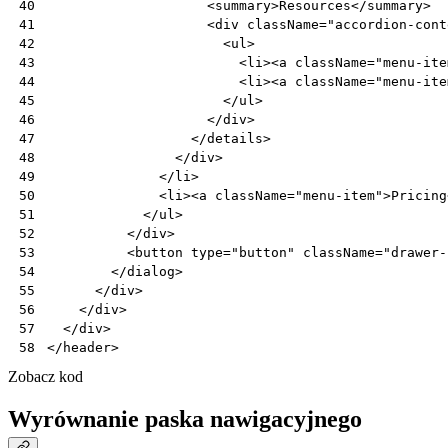
<
summary
>
Resources
</
summary
>
40
<
div
className
=
"accordion-cont
41
<
ul
>
42
<
li
><
a
className
=
"menu-ite
43
<
li
><
a
className
=
"menu-ite
44
</
ul
>
45
</
div
>
46
</
details
>
47
</
div
>
48
</
li
>
49
<
li
><
a
className
=
"menu-item"
>
Pricing
50
</
ul
>
51
</
div
>
52
<
button
type
=
"button"
className
=
"drawer-
53
</
dialog
>
54
</
div
>
55
</
div
>
56
</
div
>
57
</
header
>
58
Zobacz kod
Wyrównanie paska nawigacyjnego