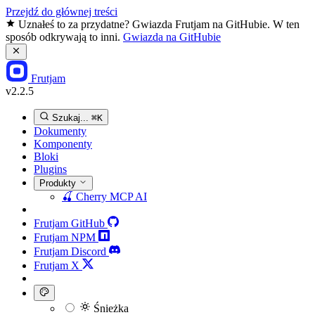
Przejdź do głównej treści
Uznałeś to za przydatne? Gwiazda Frutjam na GitHubie. W ten
sposób odkrywają to inni.
Gwiazda na GitHubie
Frutjam
v2.2.5
Szukaj...
⌘K
Dokumenty
Komponenty
Bloki
Plugins
Produkty
🍒
Cherry MCP
AI
Frutjam GitHub
Frutjam NPM
Frutjam Discord
Frutjam X
Śnieżka