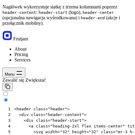
Nagłówek wykorzystuje siatkę z trzema kolumnami poprzez
:
(logo),
header-content
header-start
header-center
(opcjonalna nawigacja wyśrodkowana) i
(akcje i
header-end
przełącznik mobilny).
Frutjam
About
Pricing
Services
Menu
Zawalić się
Zwiększać
<
header
class
=
"header"
>
 1
<
div
class
=
"header-content"
>
 2
<
div
class
=
"header-start"
>
 3
<
a
class
=
"heading-2xl flex items-center"
tit
 4
<
svg
width
=
"32"
height
=
"32"
class
=
"mr-3 h-
 5