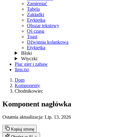
Zamieniać
Tabela
Zakładki
Etykietka
Obszar tekstowy
Oś czasu
Toast
Dźwignia kolankowa
Etykietka
Bloki
Wtyczki
Plac gier i zabaw
llms.txt
Dom
Komponenty
Chodnikowiec
Komponent nagłówka
Ostatnia aktualizacja:
Lip. 13, 2026
Kopiuj stronę
Otwórz w AI