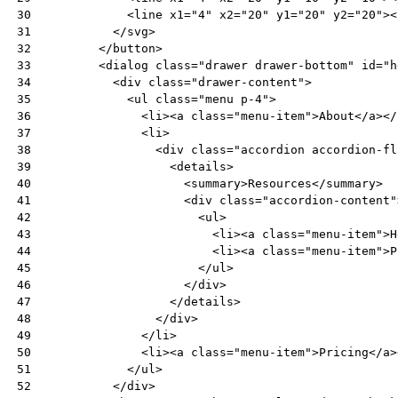
<
line
x1
=
"4"
x2
=
"20"
y1
=
"20"
y2
=
"20"
><
30
</
svg
>
31
</
button
>
32
<
dialog
class
=
"drawer drawer-bottom"
id
=
"h
33
<
div
class
=
"drawer-content"
>
34
<
ul
class
=
"menu p-4"
>
35
<
li
><
a
class
=
"menu-item"
>
About
</
a
></
36
<
li
>
37
<
div
class
=
"accordion accordion-fl
38
<
details
>
39
<
summary
>
Resources
</
summary
>
40
<
div
class
=
"accordion-content"
41
<
ul
>
42
<
li
><
a
class
=
"menu-item"
>
H
43
<
li
><
a
class
=
"menu-item"
>
P
44
</
ul
>
45
</
div
>
46
</
details
>
47
</
div
>
48
</
li
>
49
<
li
><
a
class
=
"menu-item"
>
Pricing
</
a
>
50
</
ul
>
51
</
div
>
52