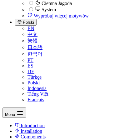
Ciemna Jagoda
System
Wypróbuj więcej motywów
Polski
EN
中文
繁體
日本語
한국어
PT
ES
DE
Türkçe
Polski
Indonesia
Tiếng Việt
Français
Menu
Introduction
Installation
Components