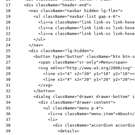
<
div
className
=
"header-end"
>
17
<
nav
className
=
"navbar hidden lg:flex"
>
18
<
ul
className
=
"navbar-list gap-x-6"
>
19
<
li
><
a
className
=
"link link-xs link-hove
20
<
li
><
a
className
=
"link link-xs link-hove
21
<
li
><
a
className
=
"link link-xs link-hove
22
</
ul
>
23
</
nav
>
24
<
div
className
=
"lg:hidden"
>
25
<
button
type
=
"button"
className
=
"btn btn-s
26
<
span
className
=
"sr-only"
>
Menu
</
span
>
27
<
svg
xmlns
=
"http://www.w3.org/2000/svg"
28
<
line
x1
=
"4"
x2
=
"20"
y1
=
"10"
y2
=
"10"
><
29
<
line
x1
=
"4"
x2
=
"20"
y1
=
"20"
y2
=
"20"
><
30
</
svg
>
31
</
button
>
32
<
dialog
className
=
"drawer drawer-bottom"
i
33
<
div
className
=
"drawer-content"
>
34
<
ul
className
=
"menu p-4"
>
35
<
li
><
a
className
=
"menu-item"
>
About
</
36
<
li
>
37
<
div
className
=
"accordion accordio
38
<
details
>
39