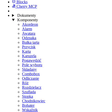
Blocks
Cherry MCP
Dokumenty
Komponenty
Akordeon
Alarm
Awatara
Odznaka
Bułka tarta
Przycisk
Karta
Karuzela
Pogawędzić
Pole wyboru
Składany
Combobox
Odliczanie
Róż
Rozdzielacz
Szuflada
Stopka
Chodnikowiec
Bohater
Wskaźnik