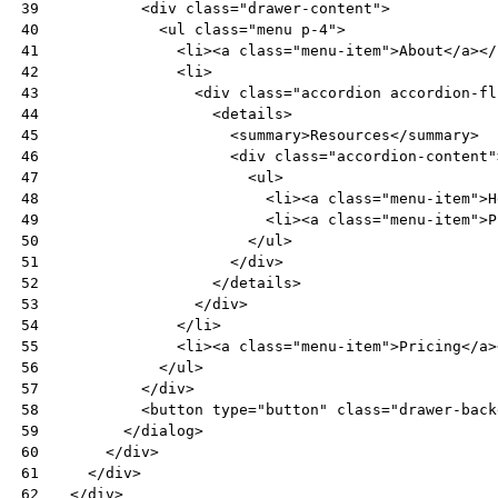
<
div
class
=
"drawer-content"
>
39
<
ul
class
=
"menu p-4"
>
40
<
li
><
a
class
=
"menu-item"
>
About
</
a
></
41
<
li
>
42
<
div
class
=
"accordion accordion-fl
43
<
details
>
44
<
summary
>
Resources
</
summary
>
45
<
div
class
=
"accordion-content"
46
<
ul
>
47
<
li
><
a
class
=
"menu-item"
>
H
48
<
li
><
a
class
=
"menu-item"
>
P
49
</
ul
>
50
</
div
>
51
</
details
>
52
</
div
>
53
</
li
>
54
<
li
><
a
class
=
"menu-item"
>
Pricing
</
a
>
55
</
ul
>
56
</
div
>
57
<
button
type
=
"button"
class
=
"drawer-back
58
</
dialog
>
59
</
div
>
60
</
div
>
61
</
div
>
62