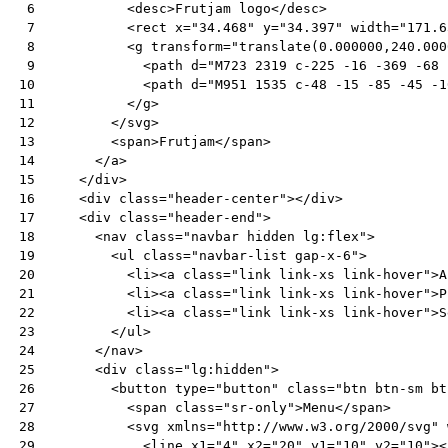
<
desc
>
Frutjam logo
</
desc
>
 6
<
rect
x
=
"34.468"
y
=
"34.397"
width
=
"171.6
 7
<
g
transform
=
"translate(0.000000,240.000
 8
<
path
d
=
"M723 2319 c-225 -16 -369 -68 
 9
<
path
d
=
"M951 1535 c-48 -15 -85 -45 -1
10
</
g
>
11
</
svg
>
12
<
span
>
Frutjam
</
span
>
13
</
a
>
14
</
div
>
15
<
div
class
=
"header-center"
></
div
>
16
<
div
class
=
"header-end"
>
17
<
nav
class
=
"navbar hidden lg:flex"
>
18
<
ul
class
=
"navbar-list gap-x-6"
>
19
<
li
><
a
class
=
"link link-xs link-hover"
>
A
20
<
li
><
a
class
=
"link link-xs link-hover"
>
P
21
<
li
><
a
class
=
"link link-xs link-hover"
>
S
22
</
ul
>
23
</
nav
>
24
<
div
class
=
"lg:hidden"
>
25
<
button
type
=
"button"
class
=
"btn btn-sm bt
26
<
span
class
=
"sr-only"
>
Menu
</
span
>
27
<
svg
xmlns
=
"http://www.w3.org/2000/svg"
28
<
line
x1
=
"4"
x2
=
"20"
y1
=
"10"
y2
=
"10"
><
29