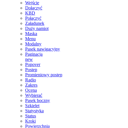
Wejście
Dołączyć
KBD
Połączyć
Załadunek
Duży namiot
Maska
Menu
Modalny
Pasek nawigacyjny
Paginacja
new
Popover
Postęp
Promieniowy postęp
Radio
Zakres
Ocena
Wybierać
Pasek boczny
Szkielet
Statystyka
Status
Kroki
Powierzchnia