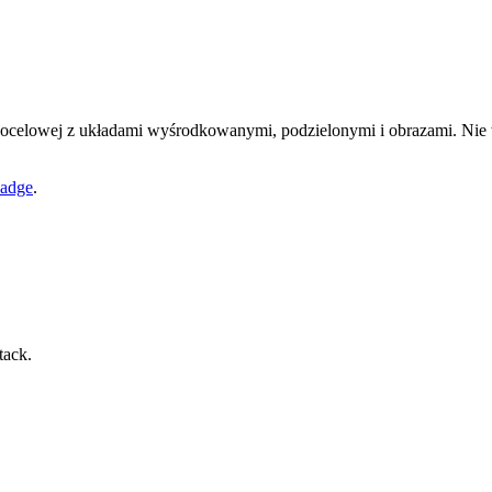
 docelowej z układami wyśrodkowanymi, podzielonymi i obrazami. N
adge
.
tack.