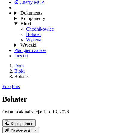
Cherry MCP
Dokumenty
Komponenty
Bloki
Chodnikowiec
Bohater
Wycena
Wtyczki
Plac gier i zabaw
llms.txt
Dom
Bloki
Bohater
Free
Plus
Bohater
Ostatnia aktualizacja:
Lip. 13, 2026
Kopiuj stronę
Otwórz w AI