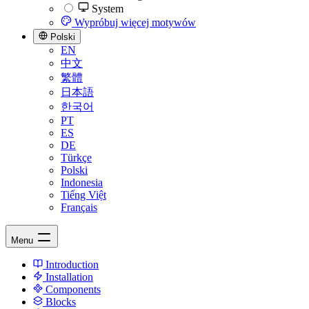
System
Wypróbuj więcej motywów
Polski
EN
中文
繁體
日本語
한국어
PT
ES
DE
Türkçe
Polski
Indonesia
Tiếng Việt
Français
Menu
Introduction
Installation
Components
Blocks