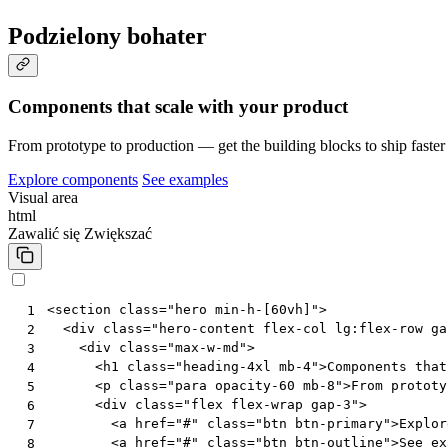
Podzielony bohater
Components that scale with your product
From prototype to production — get the building blocks to ship faster 
Explore components
See examples
Visual area
html
Zawalić się
Zwiększać
<
section
class
=
"hero min-h-[60vh]"
>
 1
<
div
class
=
"hero-content flex-col lg:flex-row ga
 2
<
div
class
=
"max-w-md"
>
 3
<
h1
class
=
"heading-4xl mb-4"
>
Components that
 4
<
p
class
=
"para opacity-60 mb-8"
>
From prototy
 5
<
div
class
=
"flex flex-wrap gap-3"
>
 6
<
a
href
=
"#"
class
=
"btn btn-primary"
>
Explor
 7
<
a
href
=
"#"
class
=
"btn btn-outline"
>
See ex
 8