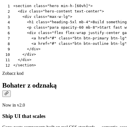
<
section
class
=
"hero min-h-[60vh]"
>
 1
<
div
class
=
"hero-content text-center"
>
 2
<
div
class
=
"max-w-lg"
>
 3
<
h1
class
=
"heading-5xl mb-4"
>
Build something
 4
<
p
class
=
"para opacity-60 mb-8"
>
Start fast w
 5
<
div
class
=
"flex flex-wrap justify-center ga
 6
<
a
href
=
"#"
class
=
"btn btn-primary btn-lg"
 7
<
a
href
=
"#"
class
=
"btn btn-outline btn-lg"
 8
</
div
>
 9
</
div
>
10
</
div
>
11
</
section
>
12
Zobacz kod
Bohater z odznaką
Now in v2.0
Ship UI that scales