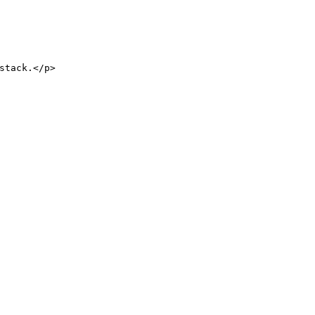
stack.
</
p
>