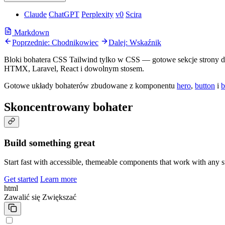
Claude
ChatGPT
Perplexity
v0
Scira
Markdown
Poprzednie: Chodnikowiec
Dalej: Wskaźnik
Bloki bohatera CSS Tailwind tylko w CSS — gotowe sekcje strony
HTMX, Laravel, React i dowolnym stosem.
Gotowe układy bohaterów zbudowane z komponentu
hero
,
button
i
b
Skoncentrowany bohater
Build something great
Start fast with accessible, themeable components that work with any s
Get started
Learn more
html
Zawalić się
Zwiększać