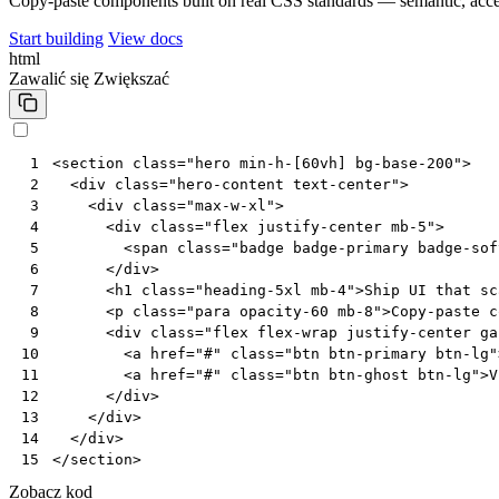
Copy-paste components built on real CSS standards — semantic, acces
Start building
View docs
html
Zawalić się
Zwiększać
<
section
class
=
"hero min-h-[60vh] bg-base-200"
>
 1
<
div
class
=
"hero-content text-center"
>
 2
<
div
class
=
"max-w-xl"
>
 3
<
div
class
=
"flex justify-center mb-5"
>
 4
<
span
class
=
"badge badge-primary badge-sof
 5
</
div
>
 6
<
h1
class
=
"heading-5xl mb-4"
>
Ship UI that sc
 7
<
p
class
=
"para opacity-60 mb-8"
>
Copy-paste c
 8
<
div
class
=
"flex flex-wrap justify-center ga
 9
<
a
href
=
"#"
class
=
"btn btn-primary btn-lg"
10
<
a
href
=
"#"
class
=
"btn btn-ghost btn-lg"
>
V
11
</
div
>
12
</
div
>
13
</
div
>
14
</
section
>
15
Zobacz kod