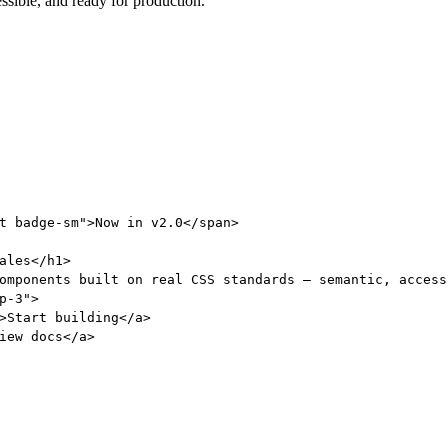
sible, and ready for production.
t badge-sm"
>
Now in v2.0
</
span
>
ales
</
h1
>
omponents built on real CSS standards — semantic, access
p-3"
>
>
Start building
</
a
>
iew docs
</
a
>