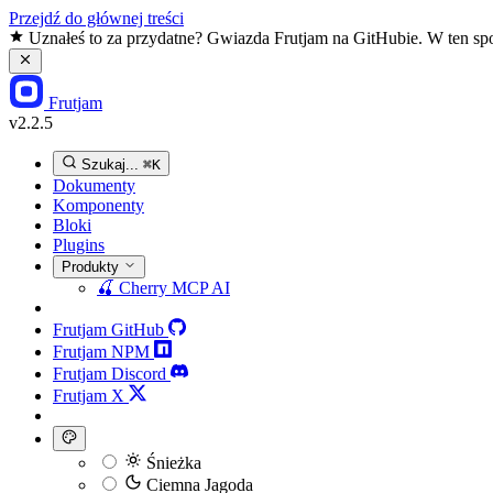
Przejdź do głównej treści
Uznałeś to za przydatne? Gwiazda Frutjam na GitHubie. W ten spo
Frutjam
v2.2.5
Szukaj...
⌘K
Dokumenty
Komponenty
Bloki
Plugins
Produkty
🍒
Cherry MCP
AI
Frutjam GitHub
Frutjam NPM
Frutjam Discord
Frutjam X
Śnieżka
Ciemna Jagoda