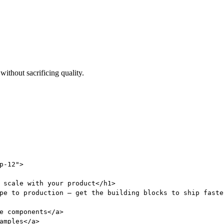
without sacrificing quality.
p-12"
>
 scale with your product
</
h1
>
pe to production — get the building blocks to ship faste
e components
</
a
>
amples
</
a
>