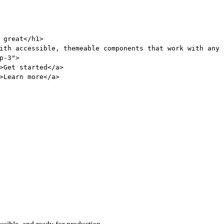
 great
</
h1
>
ith accessible, themeable components that work with any 
p-3"
>
>
Get started
</
a
>
>
Learn more
</
a
>