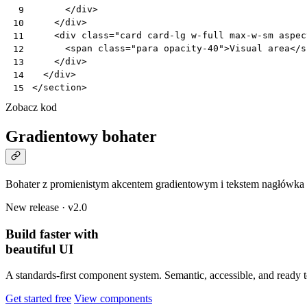
</
div
>
 9
</
div
>
10
<
div
class
=
"card card-lg w-full max-w-sm aspec
11
<
span
class
=
"para opacity-40"
>
Visual area
</
s
12
</
div
>
13
</
div
>
14
</
section
>
15
Zobacz kod
Gradientowy bohater
Bohater z promienistym akcentem gradientowym i tekstem nagłówka
New release · v2.0
Build faster with
beautiful UI
A standards-first component system. Semantic, accessible, and ready t
Get started free
View components