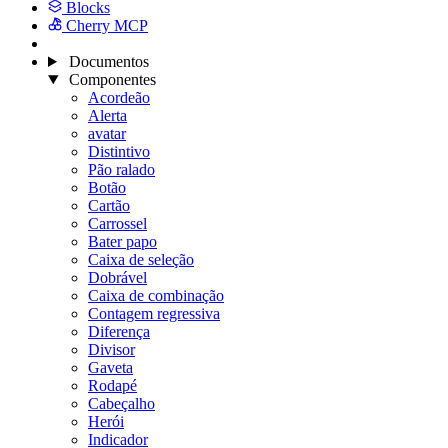
Blocks
Cherry MCP
Documentos
Componentes
Acordeão
Alerta
avatar
Distintivo
Pão ralado
Botão
Cartão
Carrossel
Bater papo
Caixa de seleção
Dobrável
Caixa de combinação
Contagem regressiva
Diferença
Divisor
Gaveta
Rodapé
Cabeçalho
Herói
Indicador