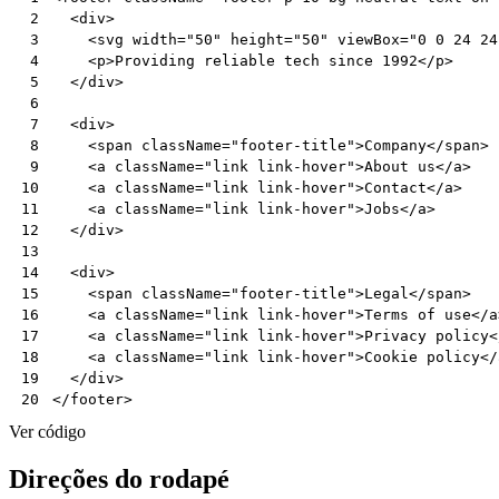
<
div
>
 2
<
svg
width
=
"50"
height
=
"50"
viewBox
=
"0 0 24 24
 3
<
p
>
Providing
reliable
tech
since
1992
</
p
>
 4
</
div
>
 5
 6
<
div
>
 7
<
span
className
=
"footer-title"
>
Company
</
span
>
 8
<
a
className
=
"link link-hover"
>
About
us
</
a
>
 9
<
a
className
=
"link link-hover"
>
Contact
</
a
>
10
<
a
className
=
"link link-hover"
>
Jobs
</
a
>
11
</
div
>
12
13
<
div
>
14
<
span
className
=
"footer-title"
>
Legal
</
span
>
15
<
a
className
=
"link link-hover"
>
Terms
of
use
</
a
16
<
a
className
=
"link link-hover"
>
Privacy
policy
<
17
<
a
className
=
"link link-hover"
>
Cookie
policy
</
18
</
div
>
19
</
footer
>
20
Ver código
Direções do rodapé