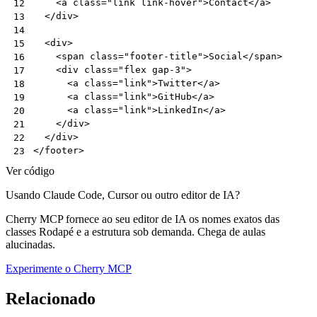
<
a
class
=
"link link-hover"
>
Contact
</
a
>
12
</
div
>
13
14
<
div
>
15
<
span
class
=
"footer-title"
>
Social
</
span
>
16
<
div
class
=
"flex gap-3"
>
17
<
a
class
=
"link"
>
Twitter
</
a
>
18
<
a
class
=
"link"
>
GitHub
</
a
>
19
<
a
class
=
"link"
>
LinkedIn
</
a
>
20
</
div
>
21
</
div
>
22
</
footer
>
23
Ver código
Usando Claude Code, Cursor ou outro editor de IA?
Cherry MCP fornece ao seu editor de IA os nomes exatos das
classes Rodapé e a estrutura sob demanda. Chega de aulas
alucinadas.
Experimente o Cherry MCP
Relacionado