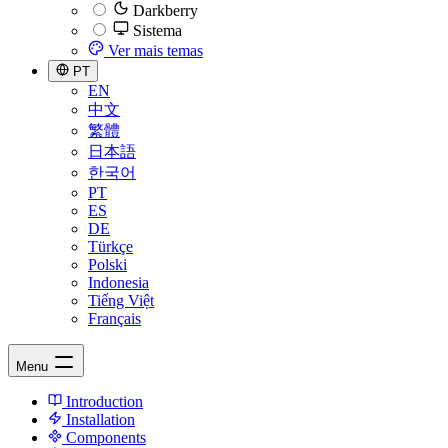
Darkberry
Sistema
Ver mais temas
PT
EN
中文
繁體
日本語
한국어
PT
ES
DE
Türkçe
Polski
Indonesia
Tiếng Việt
Français
Menu
Introduction
Installation
Components