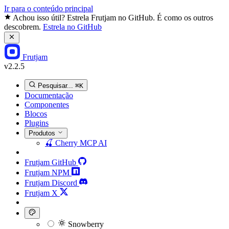
Ir para o conteúdo principal
Achou isso útil? Estrela Frutjam no GitHub. É como os outros
descobrem.
Estrela no GitHub
Frutjam
v2.2.5
Pesquisar...
⌘K
Documentação
Componentes
Blocos
Plugins
Produtos
🍒
Cherry MCP
AI
Frutjam GitHub
Frutjam NPM
Frutjam Discord
Frutjam X
Snowberry