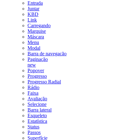
Entrada
Juntar
KBD
Link
Carregando
Marquise
Máscara
Menu
Modal
Barra de navegação
Paginação
new
Popover
Progresso
Progresso Radial
Rádio
Faixa
Avaliação
Selecione
Barra lateral
Esqueleto
Estatística
Status
Passos
Superfície