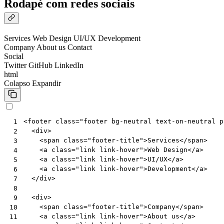
Rodapé com redes sociais
Services
Web Design
UI/UX
Development
Company
About us
Contact
Social
Twitter
GitHub
LinkedIn
html
Colapso
Expandir
<
footer
class
=
"footer bg-neutral text-on-neutral p
 1
<
div
>
 2
<
span
class
=
"footer-title"
>
Services
</
span
>
 3
<
a
class
=
"link link-hover"
>
Web Design
</
a
>
 4
<
a
class
=
"link link-hover"
>
UI/UX
</
a
>
 5
<
a
class
=
"link link-hover"
>
Development
</
a
>
 6
</
div
>
 7
 8
<
div
>
 9
<
span
class
=
"footer-title"
>
Company
</
span
>
10
<
a
class
=
"link link-hover"
>
About us
</
a
>
11