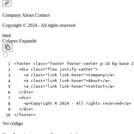
Company
About
Contact
Copyright © 2024 - All rights reserved
html
Colapso
Expandir
<
footer
class
=
"footer footer-center p-10 bg-base-2
 1
<
div
class
=
"flex justify-center"
>
 2
<
a
class
=
"link link-hover"
>
Company
</
a
>
 3
<
a
class
=
"link link-hover"
>
About
</
a
>
 4
<
a
class
=
"link link-hover"
>
Contact
</
a
>
 5
</
div
>
 6
<
div
>
 7
<
p
>
Copyright © 2024 - All rights reserved
</
p
>
 8
</
div
>
 9
</
footer
>
10
Ver código