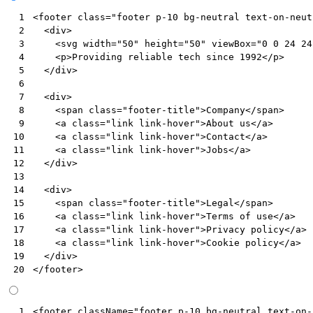
<
footer
class
=
"footer p-10 bg-neutral text-on-neut
 1
<
div
>
 2
<
svg
width
=
"50"
height
=
"50"
viewBox
=
"0 0 24 24
 3
<
p
>
Providing reliable tech since 1992
</
p
>
 4
</
div
>
 5
 6
<
div
>
 7
<
span
class
=
"footer-title"
>
Company
</
span
>
 8
<
a
class
=
"link link-hover"
>
About us
</
a
>
 9
<
a
class
=
"link link-hover"
>
Contact
</
a
>
10
<
a
class
=
"link link-hover"
>
Jobs
</
a
>
11
</
div
>
12
13
<
div
>
14
<
span
class
=
"footer-title"
>
Legal
</
span
>
15
<
a
class
=
"link link-hover"
>
Terms of use
</
a
>
16
<
a
class
=
"link link-hover"
>
Privacy policy
</
a
>
17
<
a
class
=
"link link-hover"
>
Cookie policy
</
a
>
18
</
div
>
19
</
footer
>
20
<
footer
className
=
"footer p-10 bg-neutral text-on-
 1