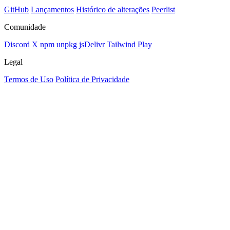
GitHub
Lançamentos
Histórico de alterações
Peerlist
Comunidade
Discord
X
npm
unpkg
jsDelivr
Tailwind Play
Legal
Termos de Uso
Política de Privacidade