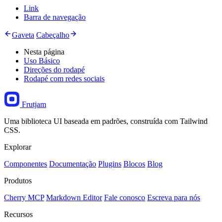
Link
Barra de navegação
Gaveta
Cabeçalho
Nesta página
Uso Básico
Direções do rodapé
Rodapé com redes sociais
Frutjam
Uma biblioteca UI baseada em padrões, construída com Tailwind
CSS.
Explorar
Componentes
Documentação
Plugins
Blocos
Blog
Produtos
Cherry MCP
Markdown Editor
Fale conosco
Escreva para nós
Recursos