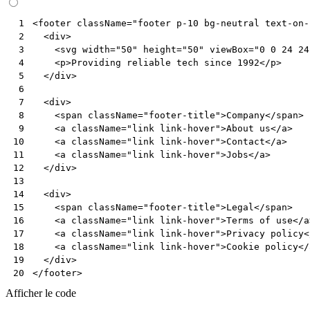
<
footer
className
=
"footer p-10 bg-neutral text-on-
 1
<
div
>
 2
<
svg
width
=
"50"
height
=
"50"
viewBox
=
"0 0 24 24
 3
<
p
>
Providing
reliable
tech
since
1992
</
p
>
 4
</
div
>
 5
 6
<
div
>
 7
<
span
className
=
"footer-title"
>
Company
</
span
>
 8
<
a
className
=
"link link-hover"
>
About
us
</
a
>
 9
<
a
className
=
"link link-hover"
>
Contact
</
a
>
10
<
a
className
=
"link link-hover"
>
Jobs
</
a
>
11
</
div
>
12
13
<
div
>
14
<
span
className
=
"footer-title"
>
Legal
</
span
>
15
<
a
className
=
"link link-hover"
>
Terms
of
use
</
a
16
<
a
className
=
"link link-hover"
>
Privacy
policy
<
17
<
a
className
=
"link link-hover"
>
Cookie
policy
</
18
</
div
>
19
</
footer
>
20
Afficher le code