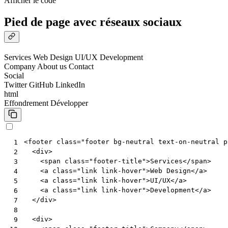
Afficher le code
Pied de page avec réseaux sociaux
Services
Web Design
UI/UX
Development
Company
About us
Contact
Social
Twitter
GitHub
LinkedIn
html
Effondrement
Développer
<
footer
class
=
"footer bg-neutral text-on-neutral p
 1
<
div
>
 2
<
span
class
=
"footer-title"
>
Services
</
span
>
 3
<
a
class
=
"link link-hover"
>
Web Design
</
a
>
 4
<
a
class
=
"link link-hover"
>
UI/UX
</
a
>
 5
<
a
class
=
"link link-hover"
>
Development
</
a
>
 6
</
div
>
 7
 8
<
div
>
 9