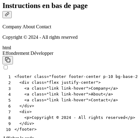
Instructions en bas de page
Company
About
Contact
Copyright © 2024 - All rights reserved
html
Effondrement
Développer
<
footer
class
=
"footer footer-center p-10 bg-base-2
 1
<
div
class
=
"flex justify-center"
>
 2
<
a
class
=
"link link-hover"
>
Company
</
a
>
 3
<
a
class
=
"link link-hover"
>
About
</
a
>
 4
<
a
class
=
"link link-hover"
>
Contact
</
a
>
 5
</
div
>
 6
<
div
>
 7
<
p
>
Copyright © 2024 - All rights reserved
</
p
>
 8
</
div
>
 9
</
footer
>
10