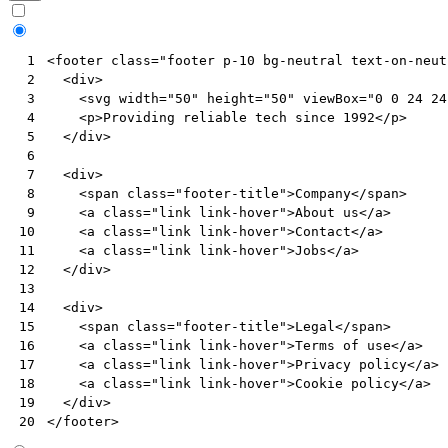
<
footer
class
=
"footer p-10 bg-neutral text-on-neut
 1
<
div
>
 2
<
svg
width
=
"50"
height
=
"50"
viewBox
=
"0 0 24 24
 3
<
p
>
Providing reliable tech since 1992
</
p
>
 4
</
div
>
 5
 6
<
div
>
 7
<
span
class
=
"footer-title"
>
Company
</
span
>
 8
<
a
class
=
"link link-hover"
>
About us
</
a
>
 9
<
a
class
=
"link link-hover"
>
Contact
</
a
>
10
<
a
class
=
"link link-hover"
>
Jobs
</
a
>
11
</
div
>
12
13
<
div
>
14
<
span
class
=
"footer-title"
>
Legal
</
span
>
15
<
a
class
=
"link link-hover"
>
Terms of use
</
a
>
16
<
a
class
=
"link link-hover"
>
Privacy policy
</
a
>
17
<
a
class
=
"link link-hover"
>
Cookie policy
</
a
>
18
</
div
>
19
</
footer
>
20