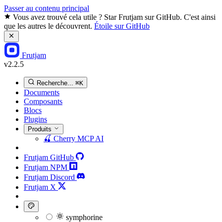
Passer au contenu principal
Vous avez trouvé cela utile ? Star Frutjam sur GitHub. C'est ainsi
que les autres le découvrent.
Étoile sur GitHub
Frutjam
v2.2.5
Recherche...
⌘K
Documents
Composants
Blocs
Plugins
Produits
🍒
Cherry MCP
AI
Frutjam GitHub
Frutjam NPM
Frutjam Discord
Frutjam X
symphorine