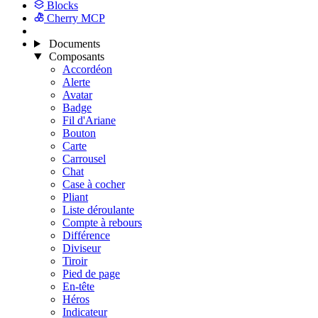
Blocks
Cherry MCP
Documents
Composants
Accordéon
Alerte
Avatar
Badge
Fil d'Ariane
Bouton
Carte
Carrousel
Chat
Case à cocher
Pliant
Liste déroulante
Compte à rebours
Différence
Diviseur
Tiroir
Pied de page
En-tête
Héros
Indicateur