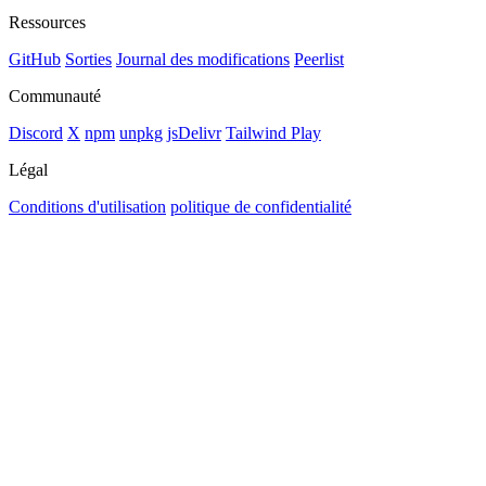
Ressources
GitHub
Sorties
Journal des modifications
Peerlist
Communauté
Discord
X
npm
unpkg
jsDelivr
Tailwind Play
Légal
Conditions d'utilisation
politique de confidentialité