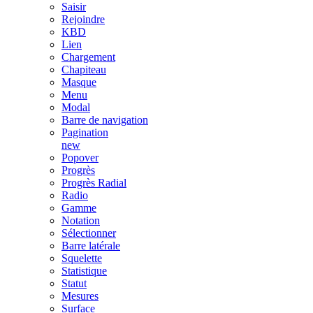
Saisir
Rejoindre
KBD
Lien
Chargement
Chapiteau
Masque
Menu
Modal
Barre de navigation
Pagination
new
Popover
Progrès
Progrès Radial
Radio
Gamme
Notation
Sélectionner
Barre latérale
Squelette
Statistique
Statut
Mesures
Surface