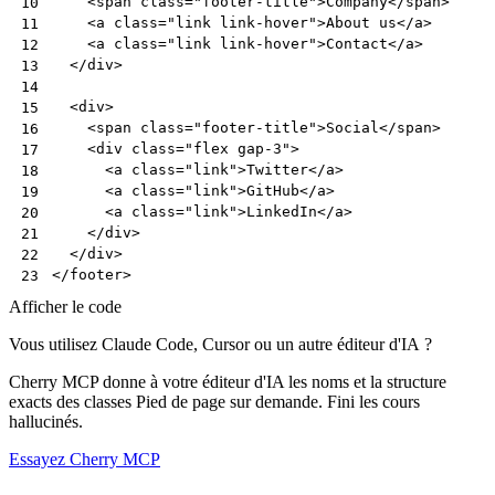
<
span
class
=
"footer-title"
>
Company
</
span
>
10
<
a
class
=
"link link-hover"
>
About us
</
a
>
11
<
a
class
=
"link link-hover"
>
Contact
</
a
>
12
</
div
>
13
14
<
div
>
15
<
span
class
=
"footer-title"
>
Social
</
span
>
16
<
div
class
=
"flex gap-3"
>
17
<
a
class
=
"link"
>
Twitter
</
a
>
18
<
a
class
=
"link"
>
GitHub
</
a
>
19
<
a
class
=
"link"
>
LinkedIn
</
a
>
20
</
div
>
21
</
div
>
22
</
footer
>
23
Afficher le code
Vous utilisez Claude Code, Cursor ou un autre éditeur d'IA ?
Cherry MCP donne à votre éditeur d'IA les noms et la structure
exacts des classes Pied de page sur demande. Fini les cours
hallucinés.
Essayez Cherry MCP