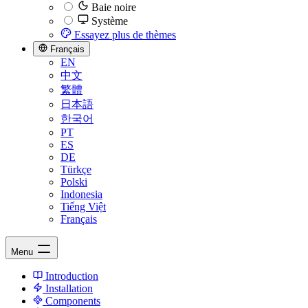
Baie noire
Système
Essayez plus de thèmes
Français
EN
中文
繁體
日本語
한국어
PT
ES
DE
Türkçe
Polski
Indonesia
Tiếng Việt
Français
Menu
Introduction
Installation
Components