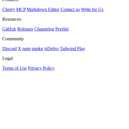
Cherry MCP
Markdown Editor
Contact us
Write for Us
Resources
GitHub
Releases
Changelog
Peerlist
Community
Discord
X
npm
unpkg
jsDelivr
Tailwind Play
Legal
Terms of Use
Privacy Policy