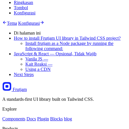
Ringkasan
Tombol
Konfigurasi
Tema
Konfigurasi
Di halaman ini
How to install Frutjam UI library in Tailwind CSS project?
Install frutjam as a Node package by running the
following command:
JavaScript & React — Opsional, Tidak Wajib
Vanila JS —
Kait Reaksi —
Using a CDN
Next Steps
Frutjam
A standards-first UI library built on Tailwind CSS.
Explore
Components
Docs
Plugin
Blocks
blog
Products