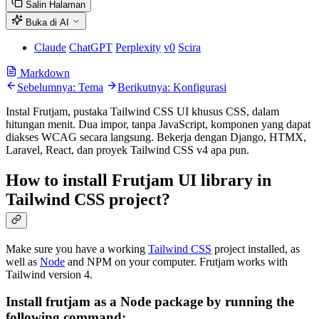
Salin Halaman
Buka di AI
Claude
ChatGPT
Perplexity
v0
Scira
Markdown
Sebelumnya: Tema
Berikutnya: Konfigurasi
Instal Frutjam, pustaka Tailwind CSS UI khusus CSS, dalam
hitungan menit. Dua impor, tanpa JavaScript, komponen yang dapat
diakses WCAG secara langsung. Bekerja dengan Django, HTMX,
Laravel, React, dan proyek Tailwind CSS v4 apa pun.
How to install Frutjam UI library in
Tailwind CSS project?
Make sure you have a working
Tailwind CSS
project installed, as
well as
Node
and NPM on your computer. Frutjam works with
Tailwind version 4.
Install frutjam as a Node package by running the
following command: