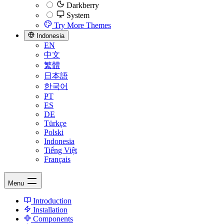
Darkberry
System
Try More Themes
Indonesia
EN
中文
繁體
日本語
한국어
PT
ES
DE
Türkçe
Polski
Indonesia
Tiếng Việt
Français
Menu
Introduction
Installation
Components