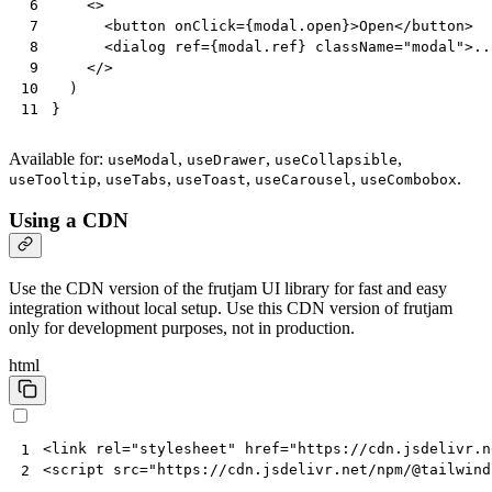
<>
 6
<
button
onClick
=
{
modal
.
open
}
>
Open
<
/button>
 7
<
dialog
ref
=
{
modal
.
ref
}
className
=
"modal"
>
..
 8
<
/>
 9
)
10
}
11
Available for:
,
,
,
useModal
useDrawer
useCollapsible
,
,
,
,
.
useTooltip
useTabs
useToast
useCarousel
useCombobox
Using a CDN
Use the CDN version of the frutjam UI library for fast and easy
integration without local setup. Use this CDN version of frutjam
only for development purposes, not in production.
html
<
link
rel
=
"stylesheet"
href
=
"https://cdn.jsdelivr.n
1
<
script
src
=
"https://cdn.jsdelivr.net/npm/@tailwind
2