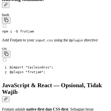
bash
npm
i
-D
Add Frutjam to your
using the
directive:
input.css
@plugin
css
@
import
"tailwindcss"
;
1
@
plugin
"frutjam"
;
2
JavaScript & React — Opsional, Tidak
Wajib
Frutjam adalah
native-first dan CSS-first
. Sebagian besar