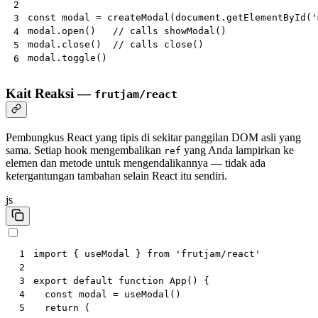
2
const
modal
=
createModal
(
document
.
getElementById
(
'
3
modal
.
open
()
// calls showModal()
4
modal
.
close
()
// calls close()
5
modal
.
toggle
()
6
Kait Reaksi —
frutjam/react
Pembungkus React yang tipis di sekitar panggilan DOM asli yang
sama. Setiap hook mengembalikan
yang Anda lampirkan ke
ref
elemen dan metode untuk mengendalikannya — tidak ada
ketergantungan tambahan selain React itu sendiri.
js
import
{
useModal
}
from
'frutjam/react'
 1
 2
export
default
function
App
()
{
 3
const
modal
=
useModal
()
 4
return
(
 5