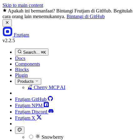
Skip to main content
Apakah ini bermanfaat? Bintangi Frutjam di GitHub. Begitulah
cara orang lain menemukannya.
Bintangi di GitHub
Frutjam
v2.2.5
Search...
⌘K
Docs
Components
Blocks
Plugin
Products
🍒
Cherry MCP
AI
Frutjam GitHub
Frutjam NPM
Frutjam Discord
Frutjam X
Snowberry