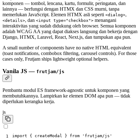
komponen — tombol, lencana, kartu, formulir, peringatan, dan
lainnya — berfungsi dengan HTMX dan CSS murni, tanpa
memerlukan JavaScript. Elemen HTMX asli seperti
,
<dialog>
, dan
menangani
<details>
<input type="checkbox">
interaktivitas yang sudah didukung oleh browser. Semua komponen
adalah WCAG AA yang dapat diakses langsung dan bekerja dengan
Django, HTMX, Laravel, React, Next.js, dan tumpukan apa pun.
A small number of components have no native HTML equivalent
(toast notifications, combobox filtering, carousel controls). For those
cases only, Frutjam ships lightweight optional helpers.
Vanila JS —
frutjam/js
Pembantu modul ES framework-agnostic untuk komponen yang
membutuhkannya. Lampirkan ke elemen DOM apa pun — tidak
diperlukan kerangka kerja.
js
import
{
createModal
}
from
'frutjam/js'
1