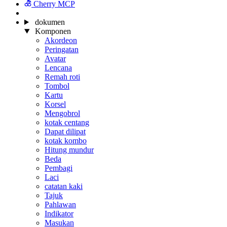
Cherry MCP
dokumen
Komponen
Akordeon
Peringatan
Avatar
Lencana
Remah roti
Tombol
Kartu
Korsel
Mengobrol
kotak centang
Dapat dilipat
kotak kombo
Hitung mundur
Beda
Pembagi
Laci
catatan kaki
Tajuk
Pahlawan
Indikator
Masukan