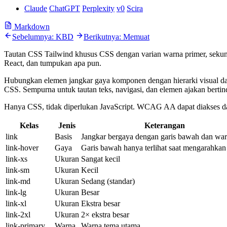
Claude
ChatGPT
Perplexity
v0
Scira
Markdown
Sebelumnya: KBD
Berikutnya: Memuat
Tautan CSS Tailwind khusus CSS dengan varian warna primer, sekun
React, dan tumpukan apa pun.
Hubungkan elemen jangkar gaya komponen dengan hierarki visual dan 
CSS. Sempurna untuk tautan teks, navigasi, dan elemen ajakan berti
Hanya CSS, tidak diperlukan JavaScript. WCAG AA dapat diakses da
Kelas
Jenis
Keterangan
link
Basis
Jangkar bergaya dengan garis bawah dan wa
link-hover
Gaya
Garis bawah hanya terlihat saat mengarahkan
link-xs
Ukuran
Sangat kecil
link-sm
Ukuran
Kecil
link-md
Ukuran
Sedang (standar)
link-lg
Ukuran
Besar
link-xl
Ukuran
Ekstra besar
link-2xl
Ukuran
2× ekstra besar
link-primary
Warna
Warna tema utama