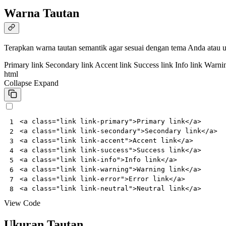
Warna Tautan
Terapkan warna tautan semantik agar sesuai dengan tema Anda ata
Primary link
Secondary link
Accent link
Success link
Info link
Warnin
html
Collapse
Expand
<
a
class
=
"link link-primary"
>
Primary link
</
a
>
1
<
a
class
=
"link link-secondary"
>
Secondary link
</
a
>
2
<
a
class
=
"link link-accent"
>
Accent link
</
a
>
3
<
a
class
=
"link link-success"
>
Success link
</
a
>
4
<
a
class
=
"link link-info"
>
Info link
</
a
>
5
<
a
class
=
"link link-warning"
>
Warning link
</
a
>
6
<
a
class
=
"link link-error"
>
Error link
</
a
>
7
<
a
class
=
"link link-neutral"
>
Neutral link
</
a
>
8
View Code
Ukuran Tautan