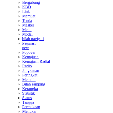
Bergabung
KBD
Link
Memuat
Tenda
Masker
Menu
Modal
bilah navigasi
Paginasi
new
Popover
Kemajuan
Kemajuan Radial
Radio
Jangkauan
Peringkat
Memilih
Bilah samping
Kerangka
Statistik
Status
Tangga
Permukaan
Menukar