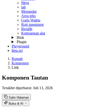
Meja
tab
Menandai
Area teks
Garis Waktu
Roti panggang
Beralih
Keterangan alat
Blok
Plugin
Playground
llms.txt
Rumah
Komponen
Link
Komponen Tautan
Terakhir diperbarui:
Juli 13, 2026
Salin Halaman
Buka di AI