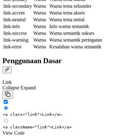
link-secondary
Warna
Warna tema sekunder
link-accent
Warna
Warna tema aksen
link-neutral
Warna
Warna tema netral
link-info
Warna
Info warna semantik
link-success
Warna
Warna semantik sukses
link-warning
Warna
Warna semantik peringatan
link-error
Warna
Kesalahan warna semantik
Penggunaan Dasar
Link
Collapse
Expand
<
a
class
=
"link"
>
Link
</
a
>
<
a
className
=
"link"
>
Link
</
a
>
View Code