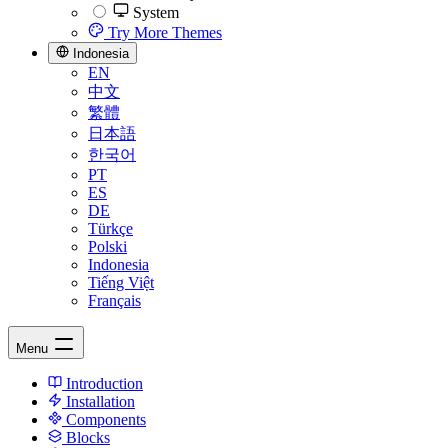
System
Try More Themes
Indonesia
EN
中文
繁體
日本語
한국어
PT
ES
DE
Türkçe
Polski
Indonesia
Tiếng Việt
Français
Menu
Introduction
Installation
Components
Blocks