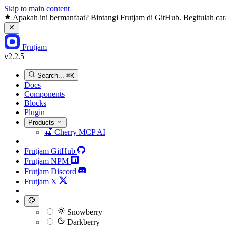
Skip to main content
Apakah ini bermanfaat? Bintangi Frutjam di GitHub. Begitulah ca
Frutjam
v2.2.5
Search...
⌘K
Docs
Components
Blocks
Plugin
Products
🍒
Cherry MCP
AI
Frutjam GitHub
Frutjam NPM
Frutjam Discord
Frutjam X
Snowberry
Darkberry