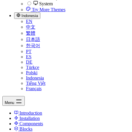
System
Try More Themes
Indonesia
EN
中文
繁體
日本語
한국어
PT
ES
DE
Türkçe
Polski
Indonesia
Tiếng Việt
Français
Menu
Introduction
Installation
Components
Blocks