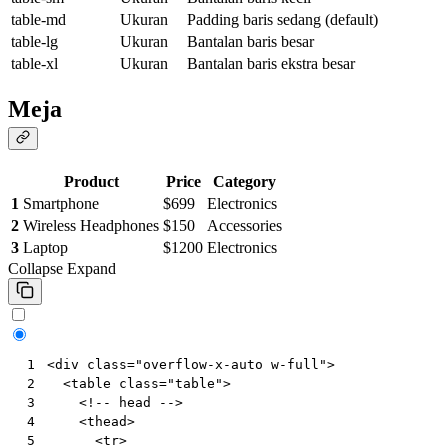
table-md
Ukuran
Padding baris sedang (default)
table-lg
Ukuran
Bantalan baris besar
table-xl
Ukuran
Bantalan baris ekstra besar
Meja
Product
Price
Category
1
Smartphone
$699
Electronics
2
Wireless Headphones
$150
Accessories
3
Laptop
$1200
Electronics
Collapse
Expand
<
div
class
=
"overflow-x-auto w-full"
>
 1
<
table
class
=
"table"
>
 2
<!-- head -->
 3
<
thead
>
 4
<
tr
>
 5