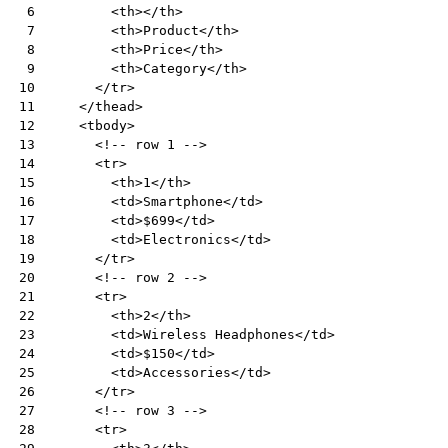
<
th
></
th
>
 6
<
th
>
Product
</
th
>
 7
<
th
>
Price
</
th
>
 8
<
th
>
Category
</
th
>
 9
</
tr
>
10
</
thead
>
11
<
tbody
>
12
<!-- row 1 -->
13
<
tr
>
14
<
th
>
1
</
th
>
15
<
td
>
Smartphone
</
td
>
16
<
td
>
$699
</
td
>
17
<
td
>
Electronics
</
td
>
18
</
tr
>
19
<!-- row 2 -->
20
<
tr
>
21
<
th
>
2
</
th
>
22
<
td
>
Wireless Headphones
</
td
>
23
<
td
>
$150
</
td
>
24
<
td
>
Accessories
</
td
>
25
</
tr
>
26
<!-- row 3 -->
27
<
tr
>
28