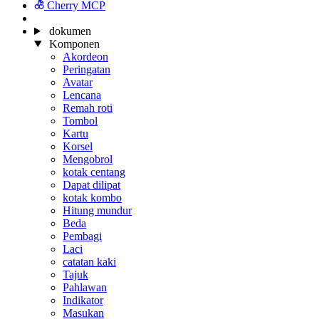
Cherry MCP
dokumen
Komponen
Akordeon
Peringatan
Avatar
Lencana
Remah roti
Tombol
Kartu
Korsel
Mengobrol
kotak centang
Dapat dilipat
kotak kombo
Hitung mundur
Beda
Pembagi
Laci
catatan kaki
Tajuk
Pahlawan
Indikator
Masukan