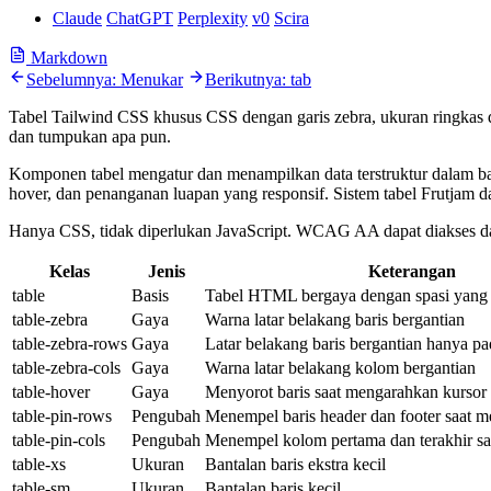
Claude
ChatGPT
Perplexity
v0
Scira
Markdown
Sebelumnya: Menukar
Berikutnya: tab
Tabel Tailwind CSS khusus CSS dengan garis zebra, ukuran ringkas 
dan tumpukan apa pun.
Komponen tabel mengatur dan menampilkan data terstruktur dalam ba
hover, dan penanganan luapan yang responsif. Sistem tabel Frutjam da
Hanya CSS, tidak diperlukan JavaScript. WCAG AA dapat diakses da
Kelas
Jenis
Keterangan
table
Basis
Tabel HTML bergaya dengan spasi yang 
table-zebra
Gaya
Warna latar belakang baris bergantian
table-zebra-rows
Gaya
Latar belakang baris bergantian hanya pa
table-zebra-cols
Gaya
Warna latar belakang kolom bergantian
table-hover
Gaya
Menyorot baris saat mengarahkan kursor
table-pin-rows
Pengubah
Menempel baris header dan footer saat m
table-pin-cols
Pengubah
Menempel kolom pertama dan terakhir sa
table-xs
Ukuran
Bantalan baris ekstra kecil
table-sm
Ukuran
Bantalan baris kecil