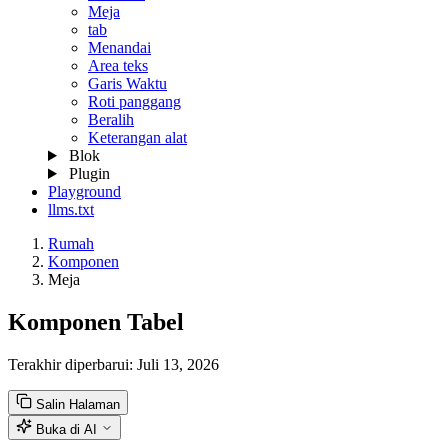
Meja
tab
Menandai
Area teks
Garis Waktu
Roti panggang
Beralih
Keterangan alat
Blok
Plugin
Playground
llms.txt
Rumah
Komponen
Meja
Komponen Tabel
Terakhir diperbarui:
Juli 13, 2026
Salin Halaman
Buka di AI