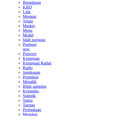
Bergabung
KBD
Link
Memuat
Tenda
Masker
Menu
Modal
bilah navigasi
Paginasi
new
Popover
Kemajuan
Kemajuan Radial
Radio
Jangkauan
Peringkat
Memilih
Bilah samping
Kerangka
Statistik
Status
Tangga
Permukaan
Menukar