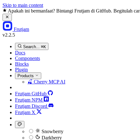
Skip to main content
Apakah ini bermanfaat? Bintangi Frutjam di GitHub. Begitulah ca
Frutjam
v2.2.5
Search...
⌘K
Docs
Components
Blocks
Plugin
Products
🍒
Cherry MCP
AI
Frutjam GitHub
Frutjam NPM
Frutjam Discord
Frutjam X
Snowberry
Darkberry