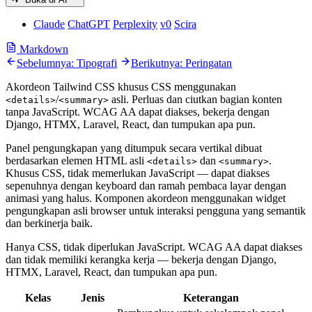
Claude
ChatGPT
Perplexity
v0
Scira
Markdown
Sebelumnya: Tipografi
Berikutnya: Peringatan
Akordeon Tailwind CSS khusus CSS menggunakan
/
asli. Perluas dan ciutkan bagian konten
<details>
<summary>
tanpa JavaScript. WCAG AA dapat diakses, bekerja dengan
Django, HTMX, Laravel, React, dan tumpukan apa pun.
Panel pengungkapan yang ditumpuk secara vertikal dibuat
berdasarkan elemen HTML asli
dan
.
<details>
<summary>
Khusus CSS, tidak memerlukan JavaScript — dapat diakses
sepenuhnya dengan keyboard dan ramah pembaca layar dengan
animasi yang halus. Komponen akordeon menggunakan widget
pengungkapan asli browser untuk interaksi pengguna yang semantik
dan berkinerja baik.
Hanya CSS, tidak diperlukan JavaScript. WCAG AA dapat diakses
dan tidak memiliki kerangka kerja — bekerja dengan Django,
HTMX, Laravel, React, dan tumpukan apa pun.
Kelas
Jenis
Keterangan