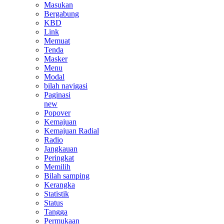
Masukan
Bergabung
KBD
Link
Memuat
Tenda
Masker
Menu
Modal
bilah navigasi
Paginasi
new
Popover
Kemajuan
Kemajuan Radial
Radio
Jangkauan
Peringkat
Memilih
Bilah samping
Kerangka
Statistik
Status
Tangga
Permukaan