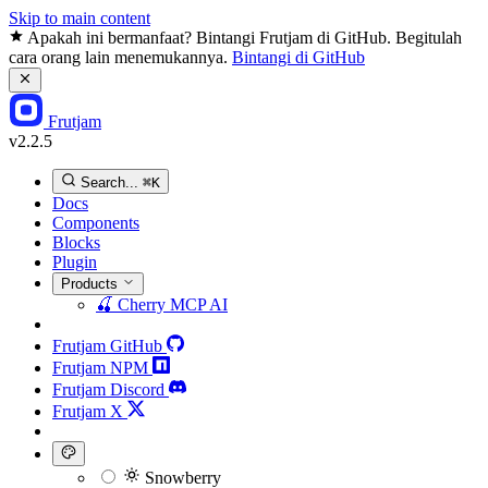
Skip to main content
Apakah ini bermanfaat? Bintangi Frutjam di GitHub. Begitulah
cara orang lain menemukannya.
Bintangi di GitHub
Frutjam
v2.2.5
Search...
⌘K
Docs
Components
Blocks
Plugin
Products
🍒
Cherry MCP
AI
Frutjam GitHub
Frutjam NPM
Frutjam Discord
Frutjam X
Snowberry