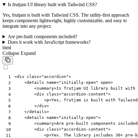
Is frutjam UI library built with Tailwind CSS?
Yes, frutjam is built with Tailwind CSS. The utility-first approach
keeps components lightweight, highly customizable, and easy to
integrate into any project.
Are pre-built components included?
Does it work with JavaScript frameworks?
html
Collapse
Expand
<
div
class
=
"accordion"
>
 1
<
details
name
=
"initially-open"
open
>
 2
<
summary
>
Is frutjam UI library built with 
 3
<
div
class
=
"accordion-content"
>
 4
<
p
>
Yes, frutjam is built with Tailwind
 5
</
div
>
 6
</
details
>
 7
<
details
name
=
"initially-open"
>
 8
<
summary
>
Are pre-built components included
 9
<
div
class
=
"accordion-content"
>
10
<
p
>
Yes. The library includes 30+ pre-b
11