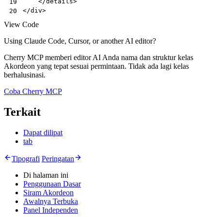
</
details
>
19
</
div
>
20
View Code
Using Claude Code, Cursor, or another AI editor?
Cherry MCP memberi editor AI Anda nama dan struktur kelas
Akordeon yang tepat sesuai permintaan. Tidak ada lagi kelas
berhalusinasi.
Coba Cherry MCP
Terkait
Dapat dilipat
tab
Tipografi
Peringatan
Di halaman ini
Penggunaan Dasar
Siram Akordeon
Awalnya Terbuka
Panel Independen