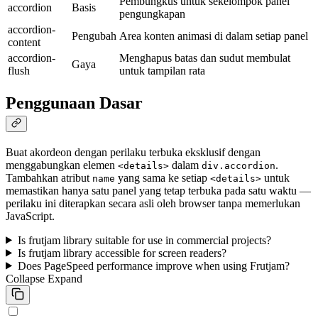
Pembungkus untuk sekelompok panel
accordion
Basis
pengungkapan
accordion-
Pengubah
Area konten animasi di dalam setiap panel
content
accordion-
Menghapus batas dan sudut membulat
Gaya
flush
untuk tampilan rata
Penggunaan Dasar
Buat akordeon dengan perilaku terbuka eksklusif dengan
menggabungkan elemen
dalam
.
<details>
div.accordion
Tambahkan atribut
yang sama ke setiap
untuk
name
<details>
memastikan hanya satu panel yang tetap terbuka pada satu waktu —
perilaku ini diterapkan secara asli oleh browser tanpa memerlukan
JavaScript.
Is frutjam library suitable for use in commercial projects?
Is frutjam library accessible for screen readers?
Does PageSpeed performance improve when using Frutjam?
Collapse
Expand