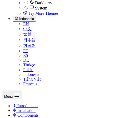
Darkberry
System
Try More Themes
Indonesia
EN
中文
繁體
日本語
한국어
PT
ES
DE
Türkçe
Polski
Indonesia
Tiếng Việt
Français
Menu
Introduction
Installation
Components