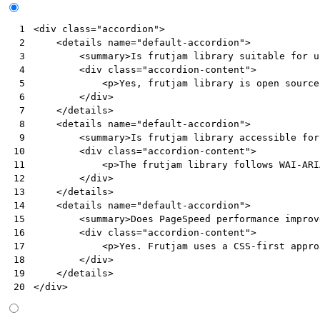
<
div
class
=
"accordion"
>
 1
<
details
name
=
"default-accordion"
>
 2
<
summary
>
Is frutjam library suitable for u
 3
<
div
class
=
"accordion-content"
>
 4
<
p
>
Yes, frutjam library is open source
 5
</
div
>
 6
</
details
>
 7
<
details
name
=
"default-accordion"
>
 8
<
summary
>
Is frutjam library accessible for
 9
<
div
class
=
"accordion-content"
>
10
<
p
>
The frutjam library follows WAI-ARI
11
</
div
>
12
</
details
>
13
<
details
name
=
"default-accordion"
>
14
<
summary
>
Does PageSpeed performance improv
15
<
div
class
=
"accordion-content"
>
16
<
p
>
Yes. Frutjam uses a CSS-first appro
17
</
div
>
18
</
details
>
19
</
div
>
20