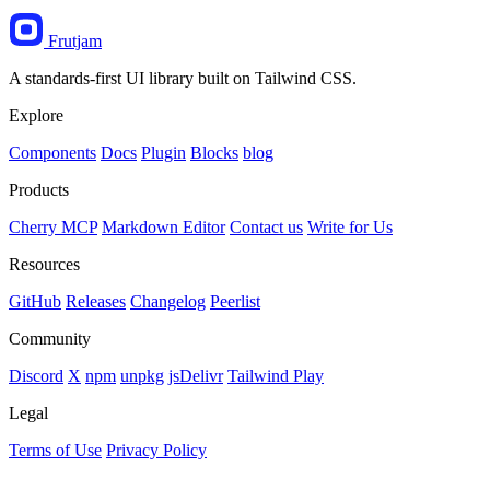
Frutjam
A standards-first UI library built on Tailwind CSS.
Explore
Components
Docs
Plugin
Blocks
blog
Products
Cherry MCP
Markdown Editor
Contact us
Write for Us
Resources
GitHub
Releases
Changelog
Peerlist
Community
Discord
X
npm
unpkg
jsDelivr
Tailwind Play
Legal
Terms of Use
Privacy Policy