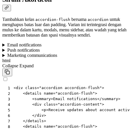
Tambahkan kelas
bersama
untuk
accordion-flush
accordion
menghapus batas luar dan padding. Varian ini terintegrasi dengan
mulus ke dalam kartu, modals, menu sidebar, atau wadah yang telah
memberikan batasan dan spasi visualnya sendiri.
Email notifications
Push notifications
Marketing communications
html
Collapse
Expand
<
div
class
=
"accordion accordion-flush"
>
 1
<
details
name
=
"accordion-flush"
>
 2
<
summary
>
Email notifications
</
summary
>
 3
<
div
class
=
"accordion-content"
>
 4
<
p
>
Receive updates about account activ
 5
</
div
>
 6
</
details
>
 7
<
details
name
=
"accordion-flush"
>
 8