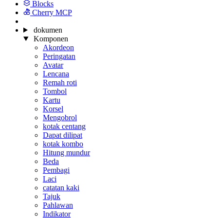
Blocks
Cherry MCP
dokumen
Komponen
Akordeon
Peringatan
Avatar
Lencana
Remah roti
Tombol
Kartu
Korsel
Mengobrol
kotak centang
Dapat dilipat
kotak kombo
Hitung mundur
Beda
Pembagi
Laci
catatan kaki
Tajuk
Pahlawan
Indikator