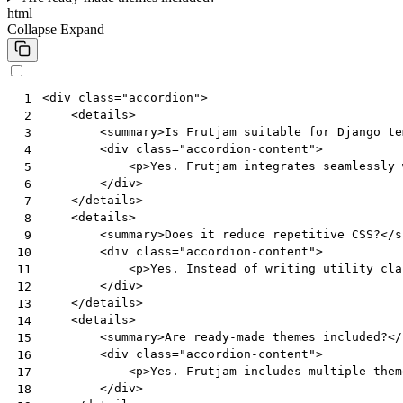
html
Collapse
Expand
<
div
class
=
"accordion"
>
 1
<
details
>
 2
<
summary
>
Is Frutjam suitable for Django te
 3
<
div
class
=
"accordion-content"
>
 4
<
p
>
Yes. Frutjam integrates seamlessly 
 5
</
div
>
 6
</
details
>
 7
<
details
>
 8
<
summary
>
Does it reduce repetitive CSS?
</
s
 9
<
div
class
=
"accordion-content"
>
10
<
p
>
Yes. Instead of writing utility cla
11
</
div
>
12
</
details
>
13
<
details
>
14
<
summary
>
Are ready-made themes included?
</
15
<
div
class
=
"accordion-content"
>
16
<
p
>
Yes. Frutjam includes multiple them
17
</
div
>
18