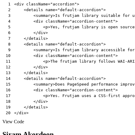
<
div
className
=
"accordion"
>
 1
<
details
name
=
"default-accordion"
>
 2
<
summary
>
Is
frutjam
library
suitable
for
u
 3
<
div
className
=
"accordion-content"
>
 4
<
p
>
Yes
,
frutjam
library
is
open
source
 5
</
div
>
 6
</
details
>
 7
<
details
name
=
"default-accordion"
>
 8
<
summary
>
Is
frutjam
library
accessible
for
 9
<
div
className
=
"accordion-content"
>
10
<
p
>
The
frutjam
library
follows
WAI
-
ARI
11
</
div
>
12
</
details
>
13
<
details
name
=
"default-accordion"
>
14
<
summary
>
Does
PageSpeed
performance
improv
15
<
div
className
=
"accordion-content"
>
16
<
p
>
Yes
.
Frutjam
uses
a
CSS
-
first
appro
17
</
div
>
18
</
details
>
19
</
div
>
20
View Code
Siram Akordeon