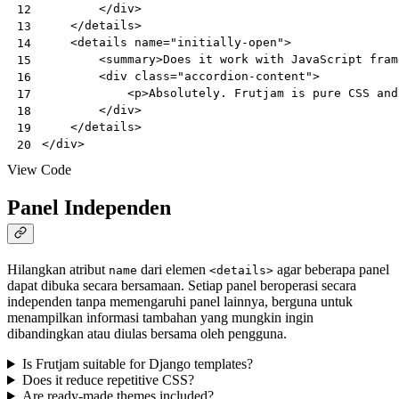
</
div
>
12
</
details
>
13
<
details
name
=
"initially-open"
>
14
<
summary
>
Does it work with JavaScript fram
15
<
div
class
=
"accordion-content"
>
16
<
p
>
Absolutely. Frutjam is pure CSS and
17
</
div
>
18
</
details
>
19
</
div
>
20
View Code
Panel Independen
Hilangkan atribut
dari elemen
agar beberapa panel
name
<details>
dapat dibuka secara bersamaan. Setiap panel beroperasi secara
independen tanpa memengaruhi panel lainnya, berguna untuk
menampilkan informasi tambahan yang mungkin ingin
dibandingkan atau diulas bersama oleh pengguna.
Is Frutjam suitable for Django templates?
Does it reduce repetitive CSS?
Are ready-made themes included?