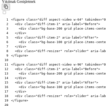
Yıkılmak
Genişletmek
<
figure
class
=
"diff aspect-video w-64"
tabindex
=
"0
 1
<
div
class
=
"diff-item-1"
aria-label
=
"Before"
>
 2
<
div
class
=
"bg-base-200 grid place-items-cente
 3
</
div
>
 4
<
div
class
=
"diff-item-2"
aria-label
=
"After"
>
 5
<
div
class
=
"bg-base-100 grid place-items-cente
 6
</
div
>
 7
<
div
class
=
"diff-resizer"
role
=
"slider"
aria-lab
 8
</
figure
>
 9
10
<
figure
class
=
"diff aspect-video w-96"
tabindex
=
"0
11
<
div
class
=
"diff-item-1"
aria-label
=
"Before"
>
12
<
div
class
=
"bg-base-200 grid place-items-cente
13
</
div
>
14
<
div
class
=
"diff-item-2"
aria-label
=
"After"
>
15
<
div
class
=
"bg-base-100 grid place-items-cente
16
</
div
>
17
<
div
class
=
"diff-resizer"
role
=
"slider"
aria-lab
18
</
figure
>
19
20