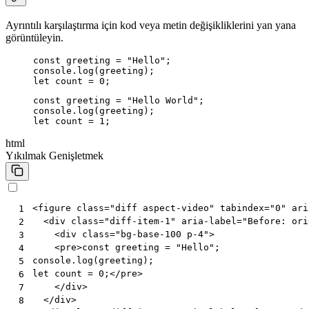
Ayrıntılı karşılaştırma için kod veya metin değişikliklerini yan yana
görüntüleyin.
const greeting = "Hello";

console.log(greeting);

let count = 0;
const greeting = "Hello World";

console.log(greeting);

let count = 1;
html
Yıkılmak
Genişletmek
<
figure
class
=
"diff aspect-video"
tabindex
=
"0"
ari
 1
<
div
class
=
"diff-item-1"
aria-label
=
"Before: ori
 2
<
div
class
=
"bg-base-100 p-4"
>
 3
<
pre
>
const greeting = "Hello";

 4
console.log(greeting);

 5
let count = 0;
</
pre
>
 6
</
div
>
 7
</
div
>
 8