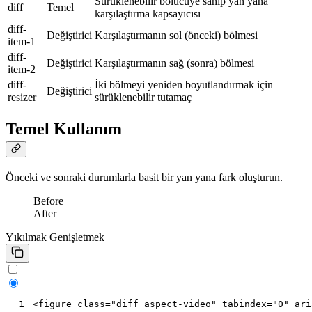
Sürüklenebilir bölücüye sahip yan yana
diff
Temel
karşılaştırma kapsayıcısı
diff-
Değiştirici
Karşılaştırmanın sol (önceki) bölmesi
item-1
diff-
Değiştirici
Karşılaştırmanın sağ (sonra) bölmesi
item-2
diff-
İki bölmeyi yeniden boyutlandırmak için
Değiştirici
resizer
sürüklenebilir tutamaç
Temel Kullanım
Önceki ve sonraki durumlarla basit bir yan yana fark oluşturun.
Before
After
Yıkılmak
Genişletmek
<
figure
class
=
"diff aspect-video"
tabindex
=
"0"
ari
 1