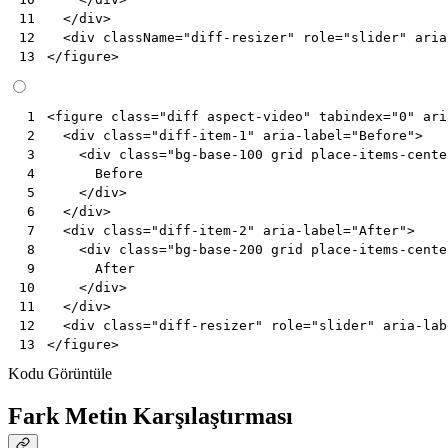
</
div
>
11
<
div
className
=
"diff-resizer"
role
=
"slider"
aria
12
</
figure
>
13
<
figure
class
=
"diff aspect-video"
tabindex
=
"0"
ari
 1
<
div
class
=
"diff-item-1"
aria-label
=
"Before"
>
 2
<
div
class
=
"bg-base-100 grid place-items-cente
 3
      Before

 4
</
div
>
 5
</
div
>
 6
<
div
class
=
"diff-item-2"
aria-label
=
"After"
>
 7
<
div
class
=
"bg-base-200 grid place-items-cente
 8
      After

 9
</
div
>
10
</
div
>
11
<
div
class
=
"diff-resizer"
role
=
"slider"
aria-lab
12
</
figure
>
13
Kodu Görüntüle
Fark Metin Karşılaştırması