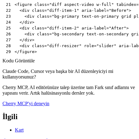
<
figure
class
=
"diff aspect-video w-full"
tabindex
=
21
<
div
class
=
"diff-item-1"
aria-label
=
"Before"
>
22
<
div
class
=
"bg-primary text-on-primary grid pl
23
</
div
>
24
<
div
class
=
"diff-item-2"
aria-label
=
"After"
>
25
<
div
class
=
"bg-secondary text-on-secondary gri
26
</
div
>
27
<
div
class
=
"diff-resizer"
role
=
"slider"
aria-lab
28
</
figure
>
29
Kodu Görüntüle
Claude Code, Cursor veya başka bir AI düzenleyiciyi mi
kullanıyorsunuz?
Cherry MCP, AI editörünüze talep üzerine tam Fark sınıf adlarını ve
yapısını verir. Artık halüsinasyonlu dersler yok.
Cherry MCP'yi deneyin
İlgili
Kart