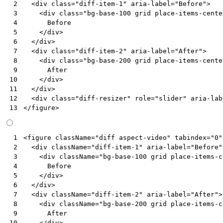
<
div
class
=
"diff-item-1"
aria-label
=
"Before"
>
 2
<
div
class
=
"bg-base-100 grid place-items-cente
 3
      Before

 4
</
div
>
 5
</
div
>
 6
<
div
class
=
"diff-item-2"
aria-label
=
"After"
>
 7
<
div
class
=
"bg-base-200 grid place-items-cente
 8
      After

 9
</
div
>
10
</
div
>
11
<
div
class
=
"diff-resizer"
role
=
"slider"
aria-lab
12
</
figure
>
13
<
figure
className
=
"diff aspect-video"
tabindex
=
"0"
 1
<
div
className
=
"diff-item-1"
aria-label
=
"Before"
 2
<
div
className
=
"bg-base-100 grid place-items-c
 3
Before
 4
</
div
>
 5
</
div
>
 6
<
div
className
=
"diff-item-2"
aria-label
=
"After"
>
 7
<
div
className
=
"bg-base-200 grid place-items-c
 8
After
 9
</
div
>
10