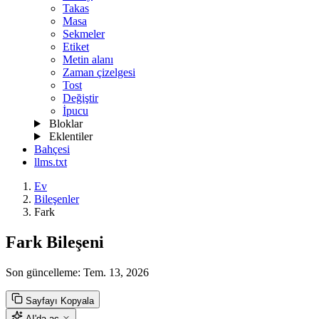
Takas
Masa
Sekmeler
Etiket
Metin alanı
Zaman çizelgesi
Tost
Değiştir
İpucu
Bloklar
Eklentiler
Bahçesi
llms.txt
Ev
Bileşenler
Fark
Fark Bileşeni
Son güncelleme:
Tem. 13, 2026
Sayfayı Kopyala
AI'da aç