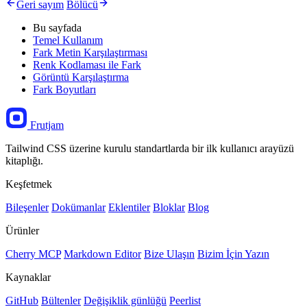
Geri sayım
Bölücü
Bu sayfada
Temel Kullanım
Fark Metin Karşılaştırması
Renk Kodlaması ile Fark
Görüntü Karşılaştırma
Fark Boyutları
Frutjam
Tailwind CSS üzerine kurulu standartlarda bir ilk kullanıcı arayüzü
kitaplığı.
Keşfetmek
Bileşenler
Dokümanlar
Eklentiler
Bloklar
Blog
Ürünler
Cherry MCP
Markdown Editor
Bize Ulaşın
Bizim İçin Yazın
Kaynaklar
GitHub
Bültenler
Değişiklik günlüğü
Peerlist