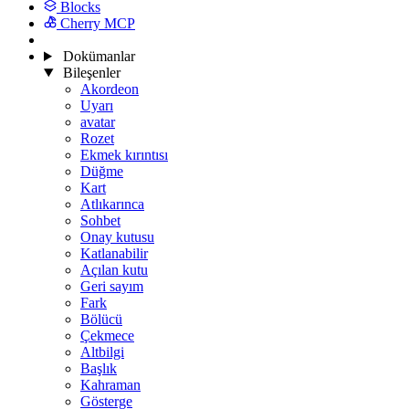
Blocks
Cherry MCP
Dokümanlar
Bileşenler
Akordeon
Uyarı
avatar
Rozet
Ekmek kırıntısı
Düğme
Kart
Atlıkarınca
Sohbet
Onay kutusu
Katlanabilir
Açılan kutu
Geri sayım
Fark
Bölücü
Çekmece
Altbilgi
Başlık
Kahraman
Gösterge