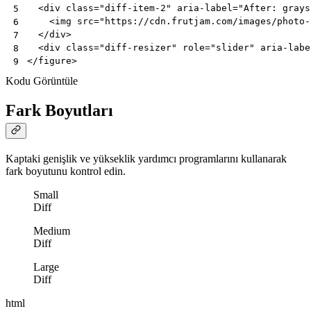
<
div
class
=
"diff-item-2"
aria-label
=
"After: grays
5
<
img
src
=
"https://cdn.frutjam.com/images/photo-
6
</
div
>
7
<
div
class
=
"diff-resizer"
role
=
"slider"
aria-labe
8
</
figure
>
9
Kodu Görüntüle
Fark Boyutları
Kaptaki genişlik ve yükseklik yardımcı programlarını kullanarak
fark boyutunu kontrol edin.
Small
Diff
Medium
Diff
Large
Diff
html