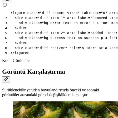
<
figure
class
=
"diff aspect-video"
tabindex
=
"0"
aria
1
<
div
class
=
"diff-item-1"
aria-label
=
"Removed line
2
<
div
class
=
"bg-error text-on-error p-4 font-mon
3
</
div
>
4
<
div
class
=
"diff-item-2"
aria-label
=
"Added line"
>
5
<
div
class
=
"bg-success text-on-success p-4 font
6
</
div
>
7
<
div
class
=
"diff-resizer"
role
=
"slider"
aria-labe
8
</
figure
>
9
Kodu Görüntüle
Görüntü Karşılaştırma
Sürüklenebilir yeniden boyutlandırıcıyla önceki ve sonraki
görüntüler arasındaki görsel değişiklikleri karşılaştırın.