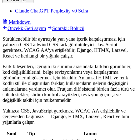
Claude
ChatGPT
Perplexity
v0
Scira
Markdown
Önceki: Geri sayım
Sonraki: Bölücü
Sürüklenebilir bir ayırıcıyla yan yana içerik karşılaştırması için
yalnızca CSS Tailwind CSS fark görüntüleyici. JavaScript
gerekmez. WCAG AA'ya erişilebilir; Django, HTMX, Laravel,
React ve herhangi bir yığınla çalışır.
Fark bileşenleri, içeriğin iki sürümü arasındaki farkları görüntüler;
kod değişikliklerini, belge revizyonlarını veya karşılaştırma
görünümlerini göstermek için idealdir. Anlamsal HTML ve renk
kodlu stil ile oluşturulan farklar, kullanıcıların nelerin değiştiğini
anlamalarına yardımcı olur. Frutjam diff sistemi birden fazla türü ve
stili destekler; sürüm kontrol arayüzleri, revizyon geçmişi ve
değişiklik takibi için mükemmeldir.
Yalnızca CSS, JavaScript gerekmez. WCAG AA erişilebilir ve
çerçeveden bağımsız — Django, HTMX, Laravel, React ve tüm
yığınlarla çalışır.
Sınıf
Tip
Tanım