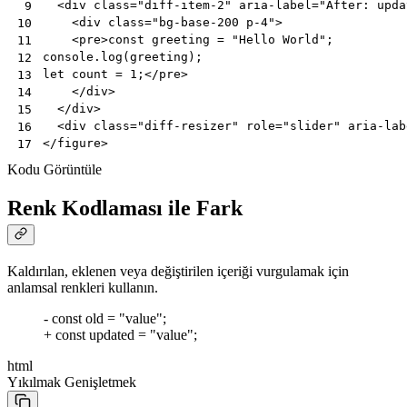
<
div
class
=
"diff-item-2"
aria-label
=
"After: upda
 9
<
div
class
=
"bg-base-200 p-4"
>
10
<
pre
>
const greeting = "Hello World";

11
console.log(greeting);

12
let count = 1;
</
pre
>
13
</
div
>
14
</
div
>
15
<
div
class
=
"diff-resizer"
role
=
"slider"
aria-lab
16
</
figure
>
17
Kodu Görüntüle
Renk Kodlaması ile Fark
Kaldırılan, eklenen veya değiştirilen içeriği vurgulamak için
anlamsal renkleri kullanın.
- const old = "value";
+ const updated = "value";
html
Yıkılmak
Genişletmek