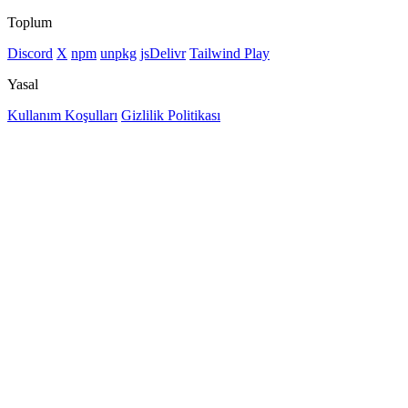
Toplum
Discord
X
npm
unpkg
jsDelivr
Tailwind Play
Yasal
Kullanım Koşulları
Gizlilik Politikası