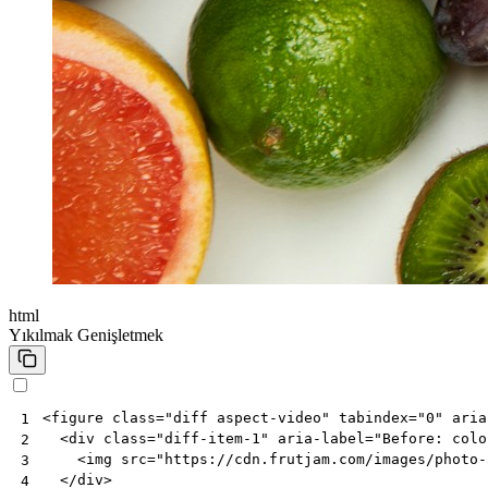
html
Yıkılmak
Genişletmek
<
figure
class
=
"diff aspect-video"
tabindex
=
"0"
aria
1
<
div
class
=
"diff-item-1"
aria-label
=
"Before: colo
2
<
img
src
=
"https://cdn.frutjam.com/images/photo-
3
</
div
>
4