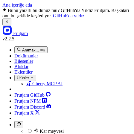
Ana içeriğe atla
Bunu yararlı buldunuz mu? GitHub'da Yıldız Frutjam. Başkaları
onu bu şekilde keşfediyor.
GitHub'da yıldız
Frutjam
v2.2.5
Aramak...
⌘K
Dokümanlar
Bileşenler
Bloklar
Eklentiler
Ürünler
🍒
Cherry MCP
AI
Frutjam GitHub
Frutjam NPM
Frutjam Discord
Frutjam X
Kar meyvesi