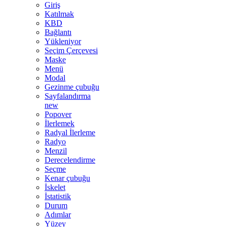
Giriş
Katılmak
KBD
Bağlantı
Yükleniyor
Seçim Çerçevesi
Maske
Menü
Modal
Gezinme çubuğu
Sayfalandırma
new
Popover
İlerlemek
Radyal İlerleme
Radyo
Menzil
Derecelendirme
Seçme
Kenar çubuğu
İskelet
İstatistik
Durum
Adımlar
Yüzey