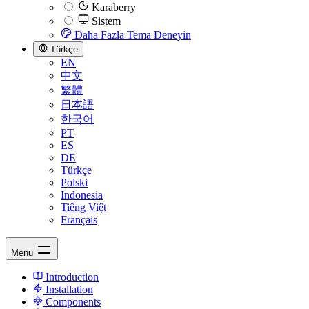
Karaberry
Sistem
Daha Fazla Tema Deneyin
Türkçe
EN
中文
繁體
日本語
한국어
PT
ES
DE
Türkçe
Polski
Indonesia
Tiếng Việt
Français
Menu
Introduction
Installation
Components