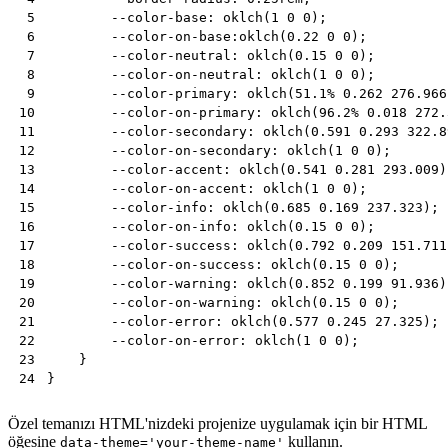
--color-base
:
oklch
(
1
0
0
);
 5
--color-on-base
:
oklch
(
0.22
0
0
);
 6
--color-neutral
:
oklch
(
0.15
0
0
);
 7
--color-on-neutral
:
oklch
(
1
0
0
);
 8
--color-primary
:
oklch
(
51.1
%
0.262
276.966
 9
--color-on-primary
:
oklch
(
96.2
%
0.018
272.
10
--color-secondary
:
oklch
(
0.591
0.293
322.8
11
--color-on-secondary
:
oklch
(
1
0
0
);
12
--color-accent
:
oklch
(
0.541
0.281
293.009
)
13
--color-on-accent
:
oklch
(
1
0
0
);
14
--color-info
:
oklch
(
0.685
0.169
237.323
);
15
--color-on-info
:
oklch
(
0.15
0
0
);
16
--color-success
:
oklch
(
0.792
0.209
151.711
17
--color-on-success
:
oklch
(
0.15
0
0
);
18
--color-warning
:
oklch
(
0.852
0.199
91.936
)
19
--color-on-warning
:
oklch
(
0.15
0
0
);
20
--color-error
:
oklch
(
0.577
0.245
27.325
);
21
--color-on-error
:
oklch
(
1
0
0
);
22
}
23
}
24
Özel temanızı HTML'nizdeki projenize uygulamak için bir HTML
öğesine
kullanın.
data-theme='your-theme-name'