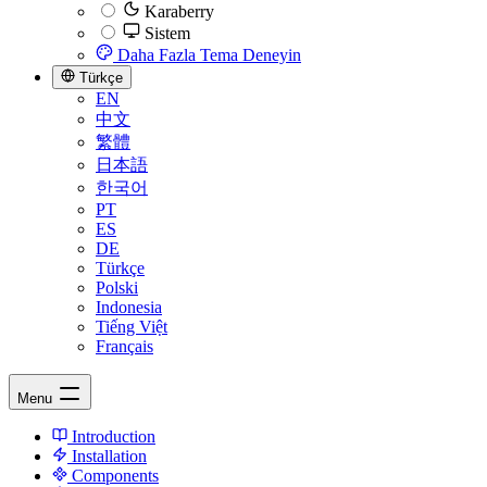
Karaberry
Sistem
Daha Fazla Tema Deneyin
Türkçe
EN
中文
繁體
日本語
한국어
PT
ES
DE
Türkçe
Polski
Indonesia
Tiếng Việt
Français
Menu
Introduction
Installation
Components