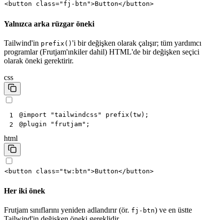
<
button
class
=
"fj-btn"
>
Button
</
button
>
Yalnızca arka rüzgar öneki
Tailwind'in
'i bir değişken olarak çalışır; tüm yardımcı
prefix()
programlar (Frutjam'ınkiler dahil) HTML'de bir değişken seçici
olarak öneki gerektirir.
css
@
import
"tailwindcss"
prefix
(
tw
)
;
1
@
plugin
"frutjam"
;
2
html
<
button
class
=
"tw:btn"
>
Button
</
button
>
Her iki önek
Frutjam sınıflarını yeniden adlandırır (ör.
) ve en üstte
fj-btn
Tailwind'in değişken öneki gereklidir.