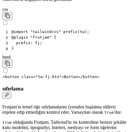
css
@
import
"tailwindcss"
prefix
(
tw
)
;
1
@
plugin
"frutjam"
{
2
prefix
:
fj
;
3
}
4
html
<
button
class
=
"tw:fj-btn"
>
Button
</
button
>
sıfırlama
Frutjam'ın temel öğe sıfırlamalarını (yeniden başlatma stilleri)
enjekte edip etmediğini kontrol eder. Varsayılan olarak
'dur.
true
olduğunda Frutjam, Tailwind'in ön kontrolüne benzer şekilde
true
kutu modelini, tipografiyi, listeleri, medyayı ve form öğelerini