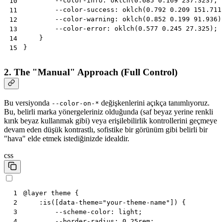
--color-info
:
oklch
(
0.685
0.169
237.323
);
10
--color-success
:
oklch
(
0.792
0.209
151.711
11
--color-warning
:
oklch
(
0.852
0.199
91.936
)
12
--color-error
:
oklch
(
0.577
0.245
27.325
);
13
}
14
}
15
2. The "Manual" Approach (Full Control)
Bu versiyonda
değişkenlerini açıkça tanımlıyoruz.
--color-on-*
Bu, belirli marka yönergeleriniz olduğunda (saf beyaz yerine renkli
kırık beyaz kullanmak gibi) veya erişilebilirlik kontrollerini geçmeye
devam eden düşük kontrastlı, sofistike bir görünüm gibi belirli bir
"hava" elde etmek istediğinizde idealdir.
css
@
layer
theme
{
 1
:
is
([
data-theme
=
"your-theme-name"
])
{
 2
--scheme-color
:
light
;
 3
--border-radius
:
0.25
rem
;
 4