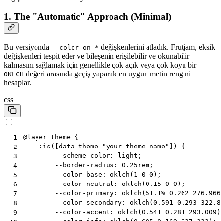
1. The "Automatic" Approach (Minimal)
Bu versiyonda
değişkenlerini atladık. Frutjam, eksik
--color-on-*
değişkenleri tespit eder ve bileşenin erişilebilir ve okunabilir
kalmasını sağlamak için genellikle çok açık veya çok koyu bir
değeri arasında geçiş yaparak en uygun metin rengini
OKLCH
hesaplar.
css
@
layer
theme
{
 1
:
is
([
data-theme
=
"your-theme-name"
])
{
 2
--scheme-color
:
light
;
 3
--border-radius
:
0.25
rem
;
 4
--color-base
:
oklch
(
1
0
0
);
 5
--color-neutral
:
oklch
(
0.15
0
0
);
 6
--color-primary
:
oklch
(
51.1
%
0.262
276.966
 7
--color-secondary
:
oklch
(
0.591
0.293
322.8
 8
--color-accent
:
oklch
(
0.541
0.281
293.009
)
 9