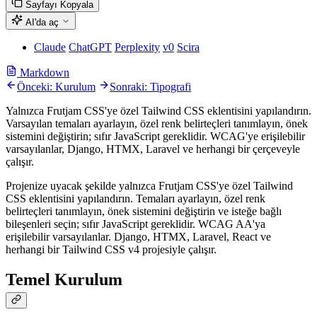
Sayfayı Kopyala
AI'da aç
Claude
ChatGPT
Perplexity
v0
Scira
Markdown
Önceki: Kurulum
Sonraki: Tipografi
Yalnızca Frutjam CSS'ye özel Tailwind CSS eklentisini yapılandırın.
Varsayılan temaları ayarlayın, özel renk belirteçleri tanımlayın, önek
sistemini değiştirin; sıfır JavaScript gereklidir. WCAG'ye erişilebilir
varsayılanlar, Django, HTMX, Laravel ve herhangi bir çerçeveyle
çalışır.
Projenize uyacak şekilde yalnızca Frutjam CSS'ye özel Tailwind
CSS eklentisini yapılandırın. Temaları ayarlayın, özel renk
belirteçleri tanımlayın, önek sistemini değiştirin ve isteğe bağlı
bileşenleri seçin; sıfır JavaScript gereklidir. WCAG AA'ya
erişilebilir varsayılanlar. Django, HTMX, Laravel, React ve
herhangi bir Tailwind CSS v4 projesiyle çalışır.
Temel Kurulum