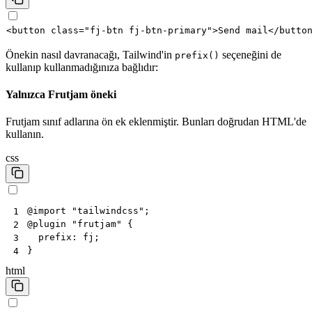
<
button
class
=
"fj-btn fj-btn-primary"
>
Send mail
</
butto
Önekin nasıl davranacağı, Tailwind'in
seçeneğini de
prefix()
kullanıp kullanmadığınıza bağlıdır:
Yalnızca Frutjam öneki
Frutjam sınıf adlarına ön ek eklenmiştir. Bunları doğrudan HTML'de
kullanın.
css
@
import
"tailwindcss"
;
1
@
plugin
"frutjam"
{
2
prefix
:
fj
;
3
}
4
html