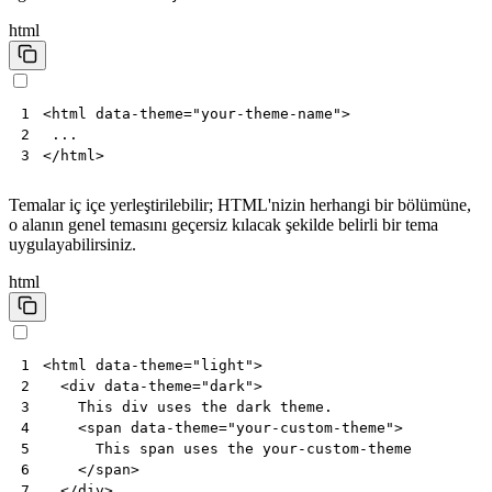
html
<
html
data-theme
=
"your-theme-name"
>
1
2
</
html
>
3
Temalar iç içe yerleştirilebilir; HTML'nizin herhangi bir bölümüne,
o alanın genel temasını geçersiz kılacak şekilde belirli bir tema
uygulayabilirsiniz.
html
<
html
data-theme
=
"light"
>
1
<
div
data-theme
=
"dark"
>
2
    This div uses the dark theme.

3
<
span
data-theme
=
"your-custom-theme"
>
4
      This span uses the your-custom-theme

5
</
span
>
6
</
div
>
7