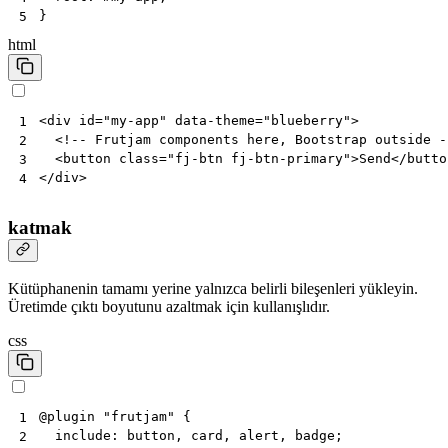
}
5
html
<
div
id
=
"my-app"
data-theme
=
"blueberry"
>
1
<!-- Frutjam components here, Bootstrap outside -
2
<
button
class
=
"fj-btn fj-btn-primary"
>
Send
</
butto
3
</
div
>
4
katmak
Kütüphanenin tamamı yerine yalnızca belirli bileşenleri yükleyin.
Üretimde çıktı boyutunu azaltmak için kullanışlıdır.
css
@
plugin
"frutjam"
{
1
include
:
button
,
card
,
alert
,
badge
;
2