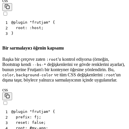
css
@
plugin
"frutjam"
{
1
root
:
:
host
;
2
}
3
Bir sarmalayıcı öğenin kapsamı
Başka bir çerçeve zaten
'u kontrol ediyorsa (örneğin,
:root
Bootstrap kendi
değişkenlerini ve gövde renklerini ayarlar),
--bs-*
bunun yerine Frutjam'ı bir konteyner öğesine yönlendirin. Bu,
,
ve tüm CSS değişkenlerini
'un
color
background-color
:root
dışına taşır, böylece yalnızca sarmalayıcının içinde uygulanırlar.
css
@
plugin
"frutjam"
{
1
prefix
:
fj
;
2
reset
:
false
;
3
root
:
#
my-app
;
4