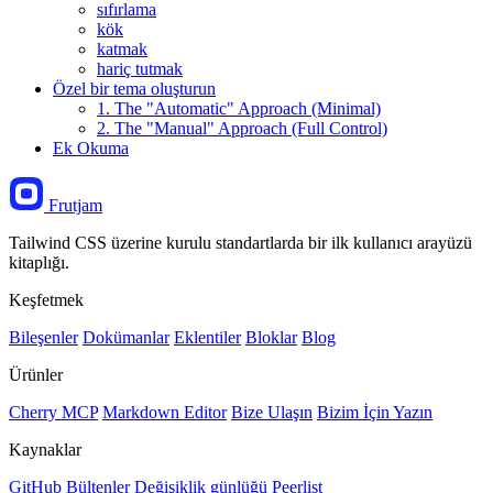
sıfırlama
kök
katmak
hariç tutmak
Özel bir tema oluşturun
1. The "Automatic" Approach (Minimal)
2. The "Manual" Approach (Full Control)
Ek Okuma
Frutjam
Tailwind CSS üzerine kurulu standartlarda bir ilk kullanıcı arayüzü
kitaplığı.
Keşfetmek
Bileşenler
Dokümanlar
Eklentiler
Bloklar
Blog
Ürünler
Cherry MCP
Markdown Editor
Bize Ulaşın
Bizim İçin Yazın
Kaynaklar
GitHub
Bültenler
Değişiklik günlüğü
Peerlist