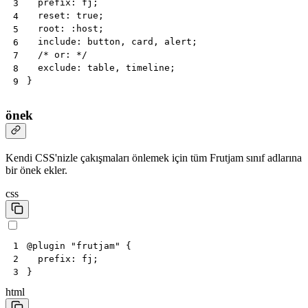
prefix
:
fj
;
3
reset
:
true
;
4
root
:
:
host
;
5
include
:
button
,
card
,
alert
;
6
/* or: */
7
exclude
:
table
,
timeline
;
8
}
9
önek
Kendi CSS'nizle çakışmaları önlemek için tüm Frutjam sınıf adlarına
bir önek ekler.
css
@
plugin
"frutjam"
{
1
prefix
:
fj
;
2
}
3
html