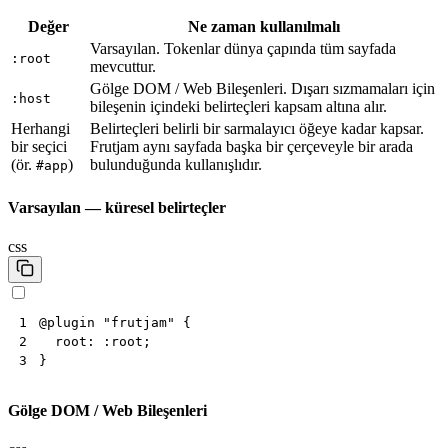
Değer
Ne zaman kullanılmalı
Varsayılan. Tokenlar dünya çapında tüm sayfada
:root
mevcuttur.
Gölge DOM / Web Bileşenleri. Dışarı sızmamaları için
:host
bileşenin içindeki belirteçleri kapsam altına alır.
Herhangi
Belirteçleri belirli bir sarmalayıcı öğeye kadar kapsar.
bir seçici
Frutjam aynı sayfada başka bir çerçeveyle bir arada
(ör.
)
bulunduğunda kullanışlıdır.
#app
Varsayılan — küresel belirteçler
css
@
plugin
"frutjam"
{
1
root
:
:
root
;
2
}
3
Gölge DOM / Web Bileşenleri