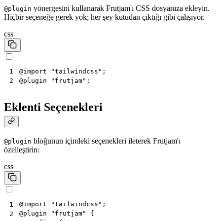
yönergesini kullanarak Frutjam'ı CSS dosyanıza ekleyin.
@plugin
Hiçbir seçeneğe gerek yok; her şey kutudan çıktığı gibi çalışıyor.
css
@
import
"tailwindcss"
;
1
@
plugin
"frutjam"
;
2
Eklenti Seçenekleri
bloğunun içindeki seçenekleri ileterek Frutjam'ı
@plugin
özelleştirin:
css
@
import
"tailwindcss"
;
1
@
plugin
"frutjam"
{
2