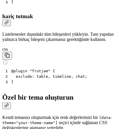
}
3
hariç tutmak
Listelenenler dışındaki tüm bileşenleri yükleyin. Tam yapıdan
yalnızca birkaç bileşeni çıkarmanız gerektiğinde kullanın.
css
@
plugin
"frutjam"
{
1
exclude
:
table
,
timeline
,
chat
;
2
}
3
Özel bir tema oluşturun
Kendi temanızı oluşturmak için renk değerlerinizi bir
[data-
seçici içinde sağlanan CSS
theme="your-theme-name"]
değişkenlerine atamanız yeterlidir.