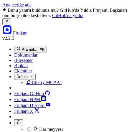
Ana içeriğe atla
Bunu yararlı buldunuz mu? GitHub'da Yıldız Frutjam. Başkaları
onu bu şekilde keşfediyor.
GitHub'da yıldız
Frutjam
v2.2.5
Aramak...
⌘K
Dokümanlar
Bileşenler
Bloklar
Eklentiler
Ürünler
🍒
Cherry MCP
AI
Frutjam GitHub
Frutjam NPM
Frutjam Discord
Frutjam X
Kar meyvesi