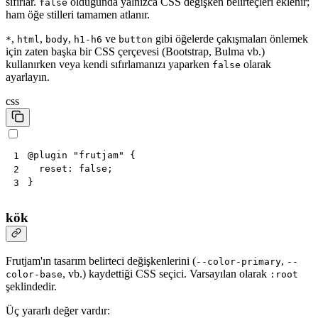
sıfırlar.
olduğunda yalnızca CSS değişken belirteçleri eklenir;
false
ham öğe stilleri tamamen atlanır.
,
,
,
ve
gibi öğelerde çakışmaları önlemek
*
html
body
h1-h6
button
için zaten başka bir CSS çerçevesi (Bootstrap, Bulma vb.)
kullanırken veya kendi sıfırlamanızı yaparken
olarak
false
ayarlayın.
css
@
plugin
"frutjam"
{
1
reset
:
false
;
2
}
3
kök
Frutjam'ın tasarım belirteci değişkenlerini (
,
--color-primary
--
, vb.) kaydettiği CSS seçici. Varsayılan olarak
color-base
:root
şeklindedir.
Üç yararlı değer vardır: