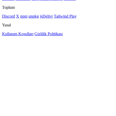
Toplum
Discord
X
npm
unpkg
jsDelivr
Tailwind Play
Yasal
Kullanım Koşulları
Gizlilik Politikası