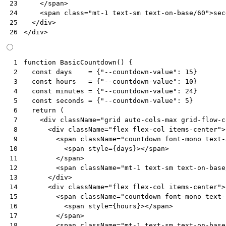
</
span
>
23
<
span
class
=
"mt-1 text-sm text-on-base/60"
>
sec
24
</
div
>
25
</
div
>
26
function
BasicCountdown
()
{
 1
const
days
=
{
"--countdown-value"
:
15
}
 2
const
hours
=
{
"--countdown-value"
:
10
}
 3
const
minutes
=
{
"--countdown-value"
:
24
}
 4
const
seconds
=
{
"--countdown-value"
:
5
}
 5
return
(
 6
<
div
className
=
"grid auto-cols-max grid-flow-c
 7
<
div
className
=
"flex flex-col items-center"
>
 8
<
span
className
=
"countdown font-mono text-
 9
<
span
style
=
{
days
}></
span
>
10
</
span
>
11
<
span
className
=
"mt-1 text-sm text-on-base
12
</
div
>
13
<
div
className
=
"flex flex-col items-center"
>
14
<
span
className
=
"countdown font-mono text-
15
<
span
style
=
{
hours
}></
span
>
16
</
span
>
17
<
span
className
=
"mt-1 text-sm text-on-base
18