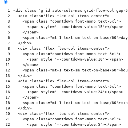
<
div
class
=
"grid auto-cols-max grid-flow-col gap-5
 1
<
div
class
=
"flex flex-col items-center"
>
 2
<
span
class
=
"countdown font-mono text-5xl"
>
 3
<
span
style
=
"--countdown-value:15"
></
span
>
 4
</
span
>
 5
<
span
class
=
"mt-1 text-sm text-on-base/60"
>
day
 6
</
div
>
 7
<
div
class
=
"flex flex-col items-center"
>
 8
<
span
class
=
"countdown font-mono text-5xl"
>
 9
<
span
style
=
"--countdown-value:10"
></
span
>
10
</
span
>
11
<
span
class
=
"mt-1 text-sm text-on-base/60"
>
hou
12
</
div
>
13
<
div
class
=
"flex flex-col items-center"
>
14
<
span
class
=
"countdown font-mono text-5xl"
>
15
<
span
style
=
"--countdown-value:24"
></
span
>
16
</
span
>
17
<
span
class
=
"mt-1 text-sm text-on-base/60"
>
min
18
</
div
>
19
<
div
class
=
"flex flex-col items-center"
>
20
<
span
class
=
"countdown font-mono text-5xl"
>
21
<
span
style
=
"--countdown-value:5"
></
span
>
22