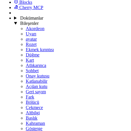
Blocks
Cherry MCP
Dokümanlar
Bileşenler
Akordeon
Uyarı
avatar
Rozet
Ekmek kırıntısı
Düğme
Kart
Atlıkarınca
Sohbet
Onay kutusu
Katlanabilir
Açılan kutu
Geri sayım
Fark
Bölücü
Çekmece
Altbilgi
Başlık
Kahraman
Gösterge