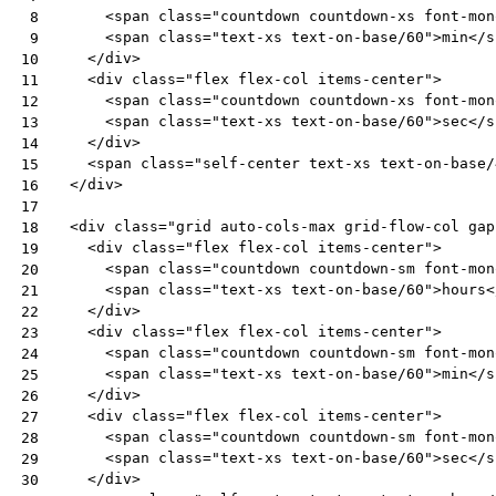
<
span
class
=
"countdown countdown-xs font-mon
 8
<
span
class
=
"text-xs text-on-base/60"
>
min
</
s
 9
</
div
>
10
<
div
class
=
"flex flex-col items-center"
>
11
<
span
class
=
"countdown countdown-xs font-mon
12
<
span
class
=
"text-xs text-on-base/60"
>
sec
</
s
13
</
div
>
14
<
span
class
=
"self-center text-xs text-on-base/
15
</
div
>
16
17
<
div
class
=
"grid auto-cols-max grid-flow-col gap
18
<
div
class
=
"flex flex-col items-center"
>
19
<
span
class
=
"countdown countdown-sm font-mon
20
<
span
class
=
"text-xs text-on-base/60"
>
hours
<
21
</
div
>
22
<
div
class
=
"flex flex-col items-center"
>
23
<
span
class
=
"countdown countdown-sm font-mon
24
<
span
class
=
"text-xs text-on-base/60"
>
min
</
s
25
</
div
>
26
<
div
class
=
"flex flex-col items-center"
>
27
<
span
class
=
"countdown countdown-sm font-mon
28
<
span
class
=
"text-xs text-on-base/60"
>
sec
</
s
29
</
div
>
30