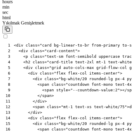
hours
min
sec
html
Yıkılmak
Genişletmek
<
div
class
=
"card bg-linear-to-br from-primary to-s
 1
<
div
class
=
"card-content"
>
 2
<
p
class
=
"text-sm font-semibold uppercase trac
 3
<
h2
class
=
"card-title text-2xl mt-1 text-white
 4
<
div
class
=
"grid auto-cols-max grid-flow-col g
 5
<
div
class
=
"flex flex-col items-center"
>
 6
<
div
class
=
"bg-white/20 rounded-lg px-4 py
 7
<
span
class
=
"countdown font-mono text-4x
 8
<
span
style
=
"--countdown-value:2"
></
sp
 9
</
span
>
10
</
div
>
11
<
span
class
=
"mt-1 text-xs text-white/75"
>
d
12
</
div
>
13
<
div
class
=
"flex flex-col items-center"
>
14
<
div
class
=
"bg-white/20 rounded-lg px-4 py
15
<
span
class
=
"countdown font-mono text-4x
16