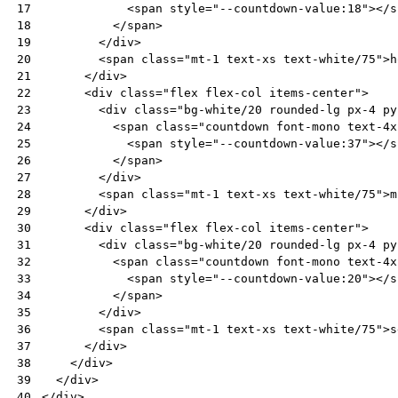
<
span
style
=
"--countdown-value:18"
></
s
17
</
span
>
18
</
div
>
19
<
span
class
=
"mt-1 text-xs text-white/75"
>
h
20
</
div
>
21
<
div
class
=
"flex flex-col items-center"
>
22
<
div
class
=
"bg-white/20 rounded-lg px-4 py
23
<
span
class
=
"countdown font-mono text-4x
24
<
span
style
=
"--countdown-value:37"
></
s
25
</
span
>
26
</
div
>
27
<
span
class
=
"mt-1 text-xs text-white/75"
>
m
28
</
div
>
29
<
div
class
=
"flex flex-col items-center"
>
30
<
div
class
=
"bg-white/20 rounded-lg px-4 py
31
<
span
class
=
"countdown font-mono text-4x
32
<
span
style
=
"--countdown-value:20"
></
s
33
</
span
>
34
</
div
>
35
<
span
class
=
"mt-1 text-xs text-white/75"
>
s
36
</
div
>
37
</
div
>
38
</
div
>
39
</
div
>
40