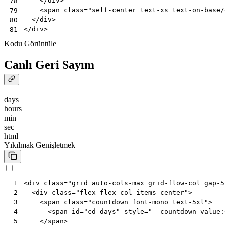
</
div
>
78
<
span
class
=
"self-center text-xs text-on-base/
79
</
div
>
80
</
div
>
81
Kodu Görüntüle
Canlı Geri Sayım
days
hours
min
sec
html
Yıkılmak
Genişletmek
<
div
class
=
"grid auto-cols-max grid-flow-col gap-5
 1
<
div
class
=
"flex flex-col items-center"
>
 2
<
span
class
=
"countdown font-mono text-5xl"
>
 3
<
span
id
=
"cd-days"
style
=
"--countdown-value:
 4
</
span
>
 5