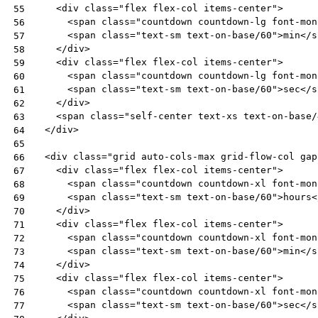
<
div
class
=
"flex flex-col items-center"
>
55
<
span
class
=
"countdown countdown-lg font-mon
56
<
span
class
=
"text-sm text-on-base/60"
>
min
</
s
57
</
div
>
58
<
div
class
=
"flex flex-col items-center"
>
59
<
span
class
=
"countdown countdown-lg font-mon
60
<
span
class
=
"text-sm text-on-base/60"
>
sec
</
s
61
</
div
>
62
<
span
class
=
"self-center text-xs text-on-base/
63
</
div
>
64
65
<
div
class
=
"grid auto-cols-max grid-flow-col gap
66
<
div
class
=
"flex flex-col items-center"
>
67
<
span
class
=
"countdown countdown-xl font-mon
68
<
span
class
=
"text-sm text-on-base/60"
>
hours
<
69
</
div
>
70
<
div
class
=
"flex flex-col items-center"
>
71
<
span
class
=
"countdown countdown-xl font-mon
72
<
span
class
=
"text-sm text-on-base/60"
>
min
</
s
73
</
div
>
74
<
div
class
=
"flex flex-col items-center"
>
75
<
span
class
=
"countdown countdown-xl font-mon
76
<
span
class
=
"text-sm text-on-base/60"
>
sec
</
s
77