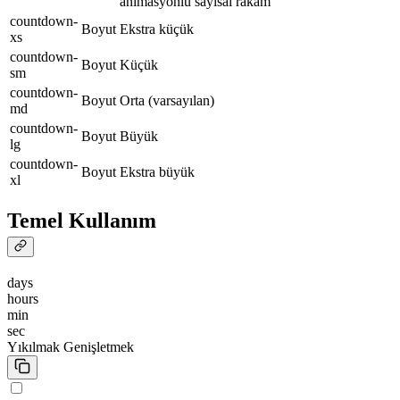
animasyonlu sayısal rakam
countdown-
Boyut
Ekstra küçük
xs
countdown-
Boyut
Küçük
sm
countdown-
Boyut
Orta (varsayılan)
md
countdown-
Boyut
Büyük
lg
countdown-
Boyut
Ekstra büyük
xl
Temel Kullanım
days
hours
min
sec
Yıkılmak
Genişletmek