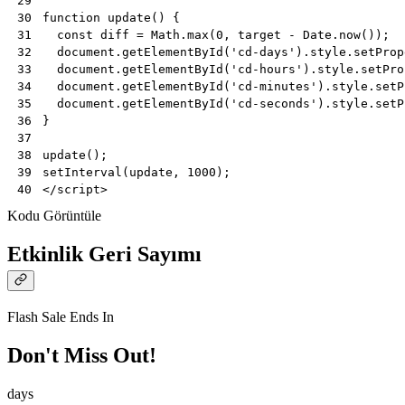
29
function
update
()
{
30
const
diff
=
Math
.
max
(
0
,
target
-
Date
.
now
());
31
document
.
getElementById
(
'cd-days'
).
style
.
setProp
32
document
.
getElementById
(
'cd-hours'
).
style
.
setPro
33
document
.
getElementById
(
'cd-minutes'
).
style
.
setP
34
document
.
getElementById
(
'cd-seconds'
).
style
.
setP
35
}
36
37
update
();
38
setInterval
(
update
,
1000
);
39
</
script
>
40
Kodu Görüntüle
Etkinlik Geri Sayımı
Flash Sale Ends In
Don't Miss Out!
days