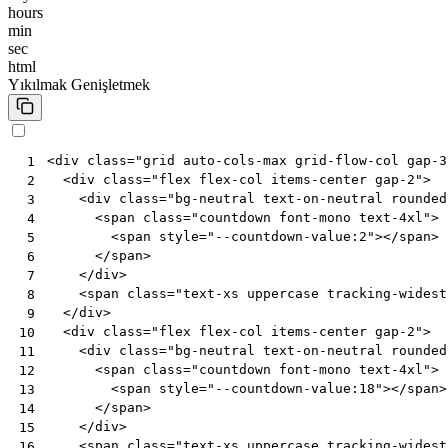
hours
min
sec
html
Yıkılmak
Genişletmek
<
div
class
=
"grid auto-cols-max grid-flow-col gap-3
 1
<
div
class
=
"flex flex-col items-center gap-2"
>
 2
<
div
class
=
"bg-neutral text-on-neutral rounded
 3
<
span
class
=
"countdown font-mono text-4xl"
>
 4
<
span
style
=
"--countdown-value:2"
></
span
>
 5
</
span
>
 6
</
div
>
 7
<
span
class
=
"text-xs uppercase tracking-widest
 8
</
div
>
 9
<
div
class
=
"flex flex-col items-center gap-2"
>
10
<
div
class
=
"bg-neutral text-on-neutral rounded
11
<
span
class
=
"countdown font-mono text-4xl"
>
12
<
span
style
=
"--countdown-value:18"
></
span
>
13
</
span
>
14
</
div
>
15
<
span
class
=
"text-xs uppercase tracking-widest
16