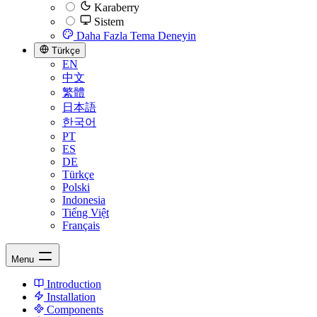
Karaberry
Sistem
Daha Fazla Tema Deneyin
Türkçe
EN
中文
繁體
日本語
한국어
PT
ES
DE
Türkçe
Polski
Indonesia
Tiếng Việt
Français
Menu
Introduction
Installation
Components