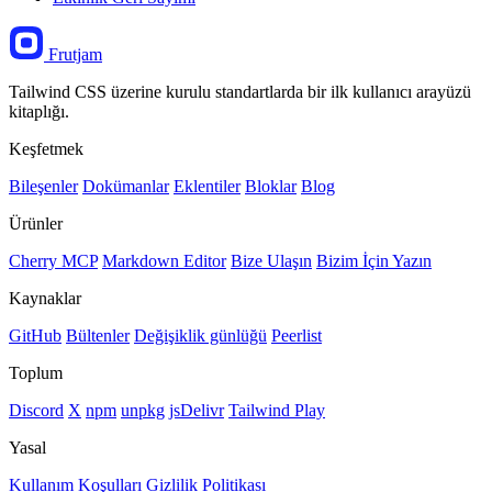
Frutjam
Tailwind CSS üzerine kurulu standartlarda bir ilk kullanıcı arayüzü
kitaplığı.
Keşfetmek
Bileşenler
Dokümanlar
Eklentiler
Bloklar
Blog
Ürünler
Cherry MCP
Markdown Editor
Bize Ulaşın
Bizim İçin Yazın
Kaynaklar
GitHub
Bültenler
Değişiklik günlüğü
Peerlist
Toplum
Discord
X
npm
unpkg
jsDelivr
Tailwind Play
Yasal
Kullanım Koşulları
Gizlilik Politikası