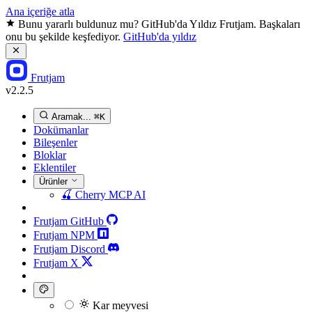
Ana içeriğe atla
Bunu yararlı buldunuz mu? GitHub'da Yıldız Frutjam. Başkaları
onu bu şekilde keşfediyor.
GitHub'da yıldız
Frutjam
v2.2.5
Aramak...
⌘K
Dokümanlar
Bileşenler
Bloklar
Eklentiler
Ürünler
🍒
Cherry MCP
AI
Frutjam GitHub
Frutjam NPM
Frutjam Discord
Frutjam X
Kar meyvesi