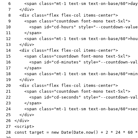
<
span
class
=
"mt-1 text-sm text-on-base/60"
>
day
 6
</
div
>
 7
<
div
class
=
"flex flex-col items-center"
>
 8
<
span
class
=
"countdown font-mono text-5xl"
>
 9
<
span
id
=
"cd-hours"
style
=
"--countdown-value
10
</
span
>
11
<
span
class
=
"mt-1 text-sm text-on-base/60"
>
hou
12
</
div
>
13
<
div
class
=
"flex flex-col items-center"
>
14
<
span
class
=
"countdown font-mono text-5xl"
>
15
<
span
id
=
"cd-minutes"
style
=
"--countdown-val
16
</
span
>
17
<
span
class
=
"mt-1 text-sm text-on-base/60"
>
min
18
</
div
>
19
<
div
class
=
"flex flex-col items-center"
>
20
<
span
class
=
"countdown font-mono text-5xl"
>
21
<
span
id
=
"cd-seconds"
style
=
"--countdown-val
22
</
span
>
23
<
span
class
=
"mt-1 text-sm text-on-base/60"
>
sec
24
</
div
>
25
</
div
>
26
<
script
>
27
const
target
=
new
Date
(
Date
.
now
()
+
2
*
24
*
60
*
28