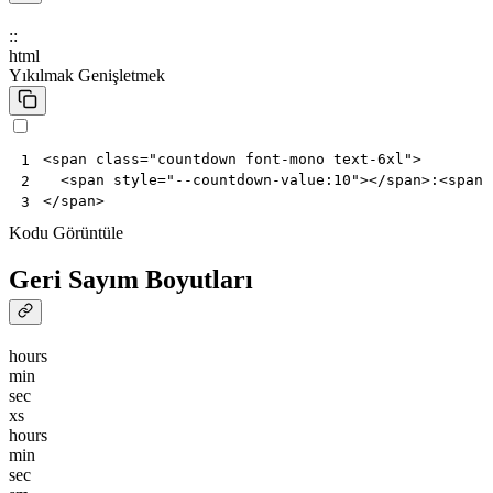
:
:
html
Yıkılmak
Genişletmek
<
span
class
=
"countdown font-mono text-6xl"
>
1
<
span
style
=
"--countdown-value:10"
></
span
>
:
<
span
2
</
span
>
3
Kodu Görüntüle
Geri Sayım Boyutları
hours
min
sec
xs
hours
min
sec