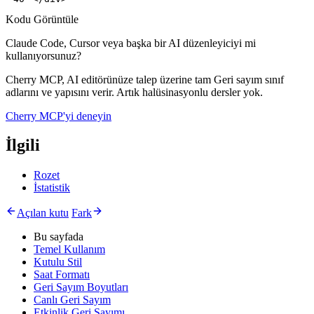
Kodu Görüntüle
Claude Code, Cursor veya başka bir AI düzenleyiciyi mi
kullanıyorsunuz?
Cherry MCP, AI editörünüze talep üzerine tam Geri sayım sınıf
adlarını ve yapısını verir. Artık halüsinasyonlu dersler yok.
Cherry MCP'yi deneyin
İlgili
Rozet
İstatistik
Açılan kutu
Fark
Bu sayfada
Temel Kullanım
Kutulu Stil
Saat Formatı
Geri Sayım Boyutları
Canlı Geri Sayım
Etkinlik Geri Sayımı