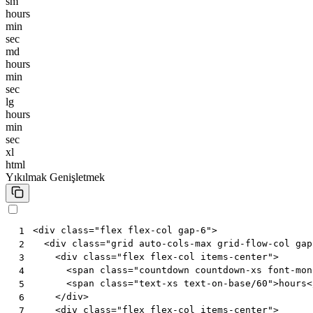
sm
hours
min
sec
md
hours
min
sec
lg
hours
min
sec
xl
html
Yıkılmak
Genişletmek
<
div
class
=
"flex flex-col gap-6"
>
 1
<
div
class
=
"grid auto-cols-max grid-flow-col gap
 2
<
div
class
=
"flex flex-col items-center"
>
 3
<
span
class
=
"countdown countdown-xs font-mon
 4
<
span
class
=
"text-xs text-on-base/60"
>
hours
<
 5
</
div
>
 6
<
div
class
=
"flex flex-col items-center"
>
 7