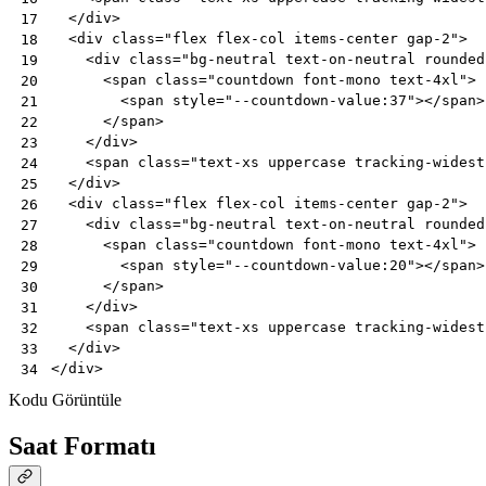
</
div
>
17
<
div
class
=
"flex flex-col items-center gap-2"
>
18
<
div
class
=
"bg-neutral text-on-neutral rounded
19
<
span
class
=
"countdown font-mono text-4xl"
>
20
<
span
style
=
"--countdown-value:37"
></
span
>
21
</
span
>
22
</
div
>
23
<
span
class
=
"text-xs uppercase tracking-widest
24
</
div
>
25
<
div
class
=
"flex flex-col items-center gap-2"
>
26
<
div
class
=
"bg-neutral text-on-neutral rounded
27
<
span
class
=
"countdown font-mono text-4xl"
>
28
<
span
style
=
"--countdown-value:20"
></
span
>
29
</
span
>
30
</
div
>
31
<
span
class
=
"text-xs uppercase tracking-widest
32
</
div
>
33
</
div
>
34
Kodu Görüntüle
Saat Formatı