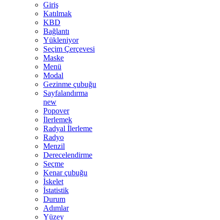
Giriş
Katılmak
KBD
Bağlantı
Yükleniyor
Seçim Çerçevesi
Maske
Menü
Modal
Gezinme çubuğu
Sayfalandırma
new
Popover
İlerlemek
Radyal İlerleme
Radyo
Menzil
Derecelendirme
Seçme
Kenar çubuğu
İskelet
İstatistik
Durum
Adımlar
Yüzey