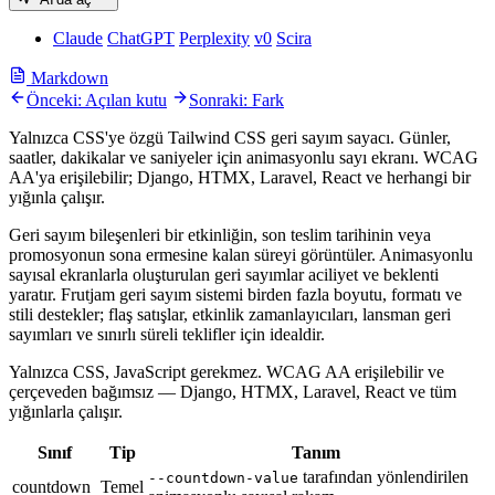
Claude
ChatGPT
Perplexity
v0
Scira
Markdown
Önceki: Açılan kutu
Sonraki: Fark
Yalnızca CSS'ye özgü Tailwind CSS geri sayım sayacı. Günler,
saatler, dakikalar ve saniyeler için animasyonlu sayı ekranı. WCAG
AA'ya erişilebilir; Django, HTMX, Laravel, React ve herhangi bir
yığınla çalışır.
Geri sayım bileşenleri bir etkinliğin, son teslim tarihinin veya
promosyonun sona ermesine kalan süreyi görüntüler. Animasyonlu
sayısal ekranlarla oluşturulan geri sayımlar aciliyet ve beklenti
yaratır. Frutjam geri sayım sistemi birden fazla boyutu, formatı ve
stili destekler; flaş satışlar, etkinlik zamanlayıcıları, lansman geri
sayımları ve sınırlı süreli teklifler için idealdir.
Yalnızca CSS, JavaScript gerekmez. WCAG AA erişilebilir ve
çerçeveden bağımsız — Django, HTMX, Laravel, React ve tüm
yığınlarla çalışır.
Sınıf
Tip
Tanım
tarafından yönlendirilen
--countdown-value
countdown
Temel