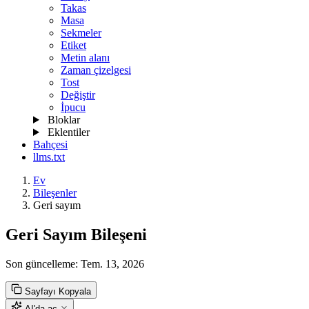
Takas
Masa
Sekmeler
Etiket
Metin alanı
Zaman çizelgesi
Tost
Değiştir
İpucu
Bloklar
Eklentiler
Bahçesi
llms.txt
Ev
Bileşenler
Geri sayım
Geri Sayım Bileşeni
Son güncelleme:
Tem. 13, 2026
Sayfayı Kopyala
AI'da aç