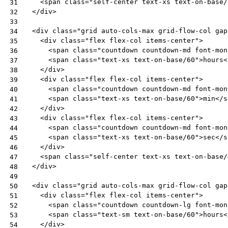
<
span
class
=
"self-center text-xs text-on-base/
31
</
div
>
32
33
<
div
class
=
"grid auto-cols-max grid-flow-col gap
34
<
div
class
=
"flex flex-col items-center"
>
35
<
span
class
=
"countdown countdown-md font-mon
36
<
span
class
=
"text-xs text-on-base/60"
>
hours
<
37
</
div
>
38
<
div
class
=
"flex flex-col items-center"
>
39
<
span
class
=
"countdown countdown-md font-mon
40
<
span
class
=
"text-xs text-on-base/60"
>
min
</
s
41
</
div
>
42
<
div
class
=
"flex flex-col items-center"
>
43
<
span
class
=
"countdown countdown-md font-mon
44
<
span
class
=
"text-xs text-on-base/60"
>
sec
</
s
45
</
div
>
46
<
span
class
=
"self-center text-xs text-on-base/
47
</
div
>
48
49
<
div
class
=
"grid auto-cols-max grid-flow-col gap
50
<
div
class
=
"flex flex-col items-center"
>
51
<
span
class
=
"countdown countdown-lg font-mon
52
<
span
class
=
"text-sm text-on-base/60"
>
hours
<
53
</
div
>
54