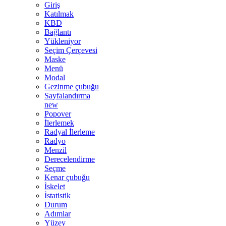
Giriş
Katılmak
KBD
Bağlantı
Yükleniyor
Seçim Çerçevesi
Maske
Menü
Modal
Gezinme çubuğu
Sayfalandırma
new
Popover
İlerlemek
Radyal İlerleme
Radyo
Menzil
Derecelendirme
Seçme
Kenar çubuğu
İskelet
İstatistik
Durum
Adımlar
Yüzey