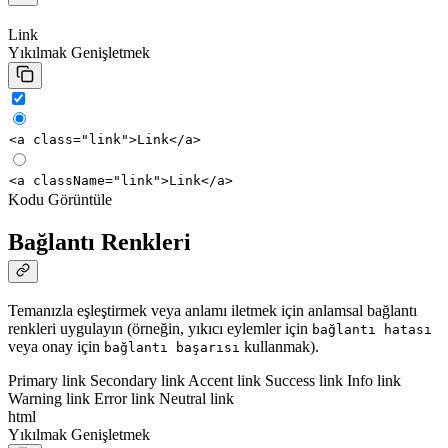
Link
Yıkılmak
Genişletmek
<
a
class
=
"link"
>
Link
</
a
>
<
a
className
=
"link"
>
Link
</
a
>
Kodu Görüntüle
Bağlantı Renkleri
Temanızla eşleştirmek veya anlamı iletmek için anlamsal bağlantı
renkleri uygulayın (örneğin, yıkıcı eylemler için
bağlantı hatası
veya onay için
kullanmak).
bağlantı başarısı
Primary link
Secondary link
Accent link
Success link
Info link
Warning link
Error link
Neutral link
html
Yıkılmak
Genişletmek