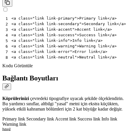
<
a
class
=
"link link-primary"
>
Primary link
</
a
>
1
<
a
class
=
"link link-secondary"
>
Secondary link
</
a
>
2
<
a
class
=
"link link-accent"
>
Accent link
</
a
>
3
<
a
class
=
"link link-success"
>
Success link
</
a
>
4
<
a
class
=
"link link-info"
>
Info link
</
a
>
5
<
a
class
=
"link link-warning"
>
Warning link
</
a
>
6
<
a
class
=
"link link-error"
>
Error link
</
a
>
7
<
a
class
=
"link link-neutral"
>
Neutral link
</
a
>
8
Kodu Görüntüle
Bağlantı Boyutları
Köprülerinizi
çevredeki tipografiye uyacak şekilde ölçeklendirin.
Bu yardımcı sınıflar, altbilgi "yasal" metni için ekstra küçükten,
yüksek etkili kahraman bölümleri için 2 kat büyüğe kadar değişir.
Primary link
Secondary link
Accent link
Success link
Info link
Warning link
html