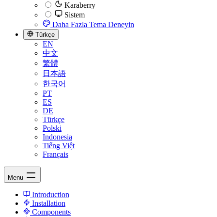
Karaberry
Sistem
Daha Fazla Tema Deneyin
Türkçe
EN
中文
繁體
日本語
한국어
PT
ES
DE
Türkçe
Polski
Indonesia
Tiếng Việt
Français
Menu
Introduction
Installation
Components