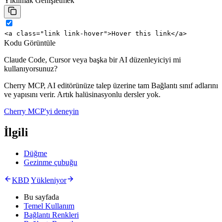
Yıkılmak
Genişletmek
<
a
class
=
"link link-hover"
>
Hover this link
</
a
>
Kodu Görüntüle
Claude Code, Cursor veya başka bir AI düzenleyiciyi mi
kullanıyorsunuz?
Cherry MCP, AI editörünüze talep üzerine tam Bağlantı sınıf adlarını
ve yapısını verir. Artık halüsinasyonlu dersler yok.
Cherry MCP'yi deneyin
İlgili
Düğme
Gezinme çubuğu
KBD
Yükleniyor
Bu sayfada
Temel Kullanım
Bağlantı Renkleri