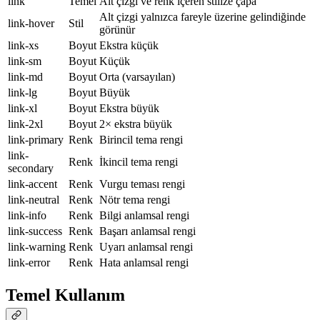
link
Temel
Alt çizgi ve renk içeren stilize çapa
Alt çizgi yalnızca fareyle üzerine gelindiğinde
link-hover
Stil
görünür
link-xs
Boyut
Ekstra küçük
link-sm
Boyut
Küçük
link-md
Boyut
Orta (varsayılan)
link-lg
Boyut
Büyük
link-xl
Boyut
Ekstra büyük
link-2xl
Boyut
2× ekstra büyük
link-primary
Renk
Birincil tema rengi
link-
Renk
İkincil tema rengi
secondary
link-accent
Renk
Vurgu teması rengi
link-neutral
Renk
Nötr tema rengi
link-info
Renk
Bilgi anlamsal rengi
link-success
Renk
Başarı anlamsal rengi
link-warning
Renk
Uyarı anlamsal rengi
link-error
Renk
Hata anlamsal rengi
Temel Kullanım