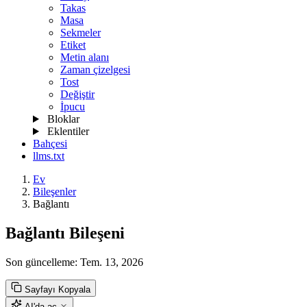
Takas
Masa
Sekmeler
Etiket
Metin alanı
Zaman çizelgesi
Tost
Değiştir
İpucu
Bloklar
Eklentiler
Bahçesi
llms.txt
Ev
Bileşenler
Bağlantı
Bağlantı Bileşeni
Son güncelleme:
Tem. 13, 2026
Sayfayı Kopyala
AI'da aç