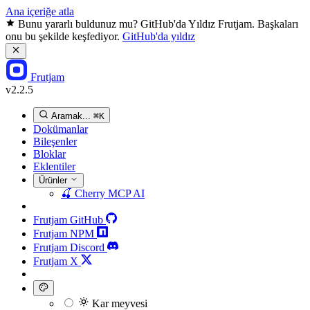
Ana içeriğe atla
Bunu yararlı buldunuz mu? GitHub'da Yıldız Frutjam. Başkaları
onu bu şekilde keşfediyor.
GitHub'da yıldız
Frutjam
v2.2.5
Aramak...
⌘K
Dokümanlar
Bileşenler
Bloklar
Eklentiler
Ürünler
🍒
Cherry MCP
AI
Frutjam GitHub
Frutjam NPM
Frutjam Discord
Frutjam X
Kar meyvesi