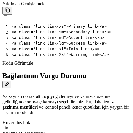
Yıkılmak
Genişletmek
<
a
class
=
"link link-xs"
>
Primary link
</
a
>
1
<
a
class
=
"link link-sm"
>
Secondary link
</
a
>
2
<
a
class
=
"link link-md"
>
Accent link
</
a
>
3
<
a
class
=
"link link-lg"
>
Success link
</
a
>
4
<
a
class
=
"link link-xl"
>
Info link
</
a
>
5
<
a
class
=
"link link-2xl"
>
Warning link
</
a
>
6
Kodu Görüntüle
Bağlantının Vurgu Durumu
Varsayılan olarak alt çizgiyi gizlemeyi ve yalnızca üzerine
gelindiğinde ortaya çıkarmayı seçebilirsiniz. Bu, daha temiz
gezinme menüleri
ve kontrol paneli kenar çubukları için yaygın bir
tasarım modelidir.
Hover this link
html