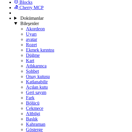
Blocks
Cherry MCP
Dokümanlar
Bileşenler
Akordeon
Uyarı
avatar
Rozet
Ekmek kırıntısı
Düğme
Kart
Atlıkarınca
Sohbet
Onay kutusu
Katlanabilir
Açılan kutu
Geri sayım
Fark
Bölücü
Çekmece
Altbilgi
Başlık
Kahraman
Gösterge