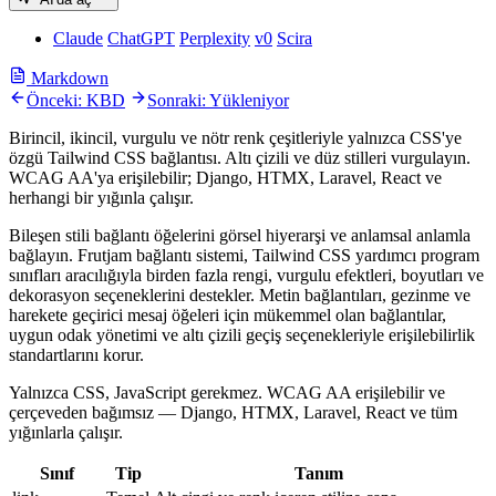
Claude
ChatGPT
Perplexity
v0
Scira
Markdown
Önceki: KBD
Sonraki: Yükleniyor
Birincil, ikincil, vurgulu ve nötr renk çeşitleriyle yalnızca CSS'ye
özgü Tailwind CSS bağlantısı. Altı çizili ve düz stilleri vurgulayın.
WCAG AA'ya erişilebilir; Django, HTMX, Laravel, React ve
herhangi bir yığınla çalışır.
Bileşen stili bağlantı öğelerini görsel hiyerarşi ve anlamsal anlamla
bağlayın. Frutjam bağlantı sistemi, Tailwind CSS yardımcı program
sınıfları aracılığıyla birden fazla rengi, vurgulu efektleri, boyutları ve
dekorasyon seçeneklerini destekler. Metin bağlantıları, gezinme ve
harekete geçirici mesaj öğeleri için mükemmel olan bağlantılar,
uygun odak yönetimi ve altı çizili geçiş seçenekleriyle erişilebilirlik
standartlarını korur.
Yalnızca CSS, JavaScript gerekmez. WCAG AA erişilebilir ve
çerçeveden bağımsız — Django, HTMX, Laravel, React ve tüm
yığınlarla çalışır.
Sınıf
Tip
Tanım