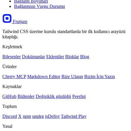
Bağlantı Boyutları
Bağlantının Vurgu Durumu
Frutjam
Tailwind CSS üzerine kurulu standartlarda bir ilk kullanıcı arayüzü
kitaplığı.
Keşfetmek
Bileşenler
Dokümanlar
Eklentiler
Bloklar
Blog
Ürünler
Cherry MCP
Markdown Editor
Bize Ulaşın
Bizim İçin Yazın
Kaynaklar
GitHub
Bültenler
Değişiklik günlüğü
Peerlist
Toplum
Discord
X
npm
unpkg
jsDelivr
Tailwind Play
Yasal