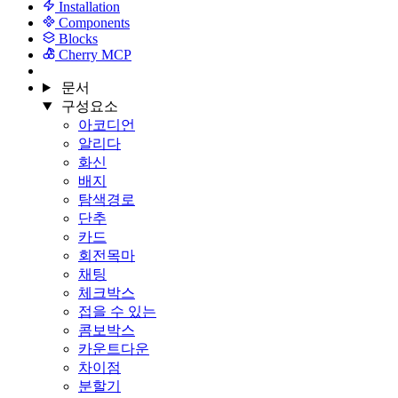
Installation
Components
Blocks
Cherry MCP
문서
구성요소
아코디언
알리다
화신
배지
탐색경로
단추
카드
회전목마
채팅
체크박스
접을 수 있는
콤보박스
카운트다운
차이점
분할기