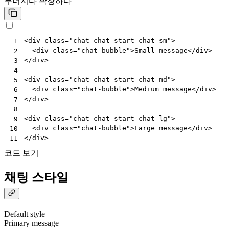
무너지다
확장하다
<
div
class
=
"chat chat-start chat-sm"
>
 1
<
div
class
=
"chat-bubble"
>
Small message
</
div
>
 2
</
div
>
 3
 4
<
div
class
=
"chat chat-start chat-md"
>
 5
<
div
class
=
"chat-bubble"
>
Medium message
</
div
>
 6
</
div
>
 7
 8
<
div
class
=
"chat chat-start chat-lg"
>
 9
<
div
class
=
"chat-bubble"
>
Large message
</
div
>
10
</
div
>
11
코드 보기
채팅 스타일
Default style
Primary message