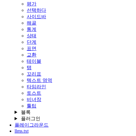
평가
선택하다
사이드바
해골
통계
상태
단계
표면
교환
테이블
탭
꼬리표
텍스트 영역
타임라인
토스트
비녀장
툴팁
블록
플러그인
플레이그라운드
llms.txt