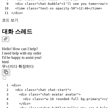
<
div
class
=
"chat-bubble"
>
I'll see you tomorrow!
<
 9
<
time
class
=
"text-xs opacity-50"
>
12:46
</
time
>
10
</
div
>
11
코드 보기
대화 스레드
Hello! How can I help?
I need help with my order
I'd be happy to assist you!
html
무너지다
확장하다
<
div
>
 1
<
div
class
=
"chat chat-start"
>
 2
<
div
class
=
"chat-avatar avatar"
>
 3
<
div
class
=
"w-10 rounded-full bg-primary"
></
 4
</
div
>
 5