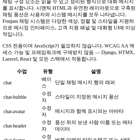
채팅 구성 요소는 읽을 수 있고 정리된 형식으로 대화 메시지
를 표시합니다. 시맨틱 HTML과 유연한 레이아웃으로 구축된
채팅 풍선은 사용자와 시스템 메시지를 모두 나타냅니다.
Frutjam 채팅 시스템은 다양한 색상, 정렬 및 스타일을 지원하
므로 메시징 인터페이스, 고객 지원 패널 및 대화형 UI에 이상
적입니다.
CSS 전용이며 JavaScript가 필요하지 않습니다. WCAG AA 액
세스 가능 및 프레임워크에 구애받지 않음 — Django, HTMX,
Laravel, React 및 모든 스택에서 작동합니다.
수업
유형
설명
베이
단일 채팅 메시지 행의 래퍼
chat
스
수정
스타일이 지정된 메시지 풍선
chat-bubble
자
수정
메시지와 함께 표시되는 아바타
chat-avatar
자
수정
풍선 위의 보낸 사람 이름 또는 메타
chat-header
자
데이터
수정
버블 아래의 타임스탬프 또는 상태