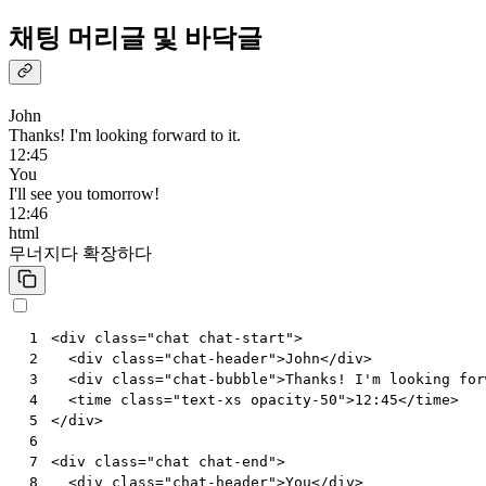
채팅 머리글 및 바닥글
John
Thanks! I'm looking forward to it.
12:45
You
I'll see you tomorrow!
12:46
html
무너지다
확장하다
<
div
class
=
"chat chat-start"
>
 1
<
div
class
=
"chat-header"
>
John
</
div
>
 2
<
div
class
=
"chat-bubble"
>
Thanks! I'm looking for
 3
<
time
class
=
"text-xs opacity-50"
>
12:45
</
time
>
 4
</
div
>
 5
 6
<
div
class
=
"chat chat-end"
>
 7
<
div
class
=
"chat-header"
>
You
</
div
>
 8