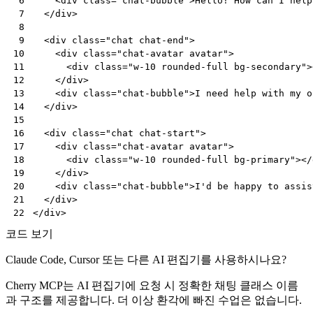
<
div
class
=
"chat-bubble"
>
Hello! How can I help
 6
</
div
>
 7
 8
<
div
class
=
"chat chat-end"
>
 9
<
div
class
=
"chat-avatar avatar"
>
10
<
div
class
=
"w-10 rounded-full bg-secondary"
>
11
</
div
>
12
<
div
class
=
"chat-bubble"
>
I need help with my o
13
</
div
>
14
15
<
div
class
=
"chat chat-start"
>
16
<
div
class
=
"chat-avatar avatar"
>
17
<
div
class
=
"w-10 rounded-full bg-primary"
></
18
</
div
>
19
<
div
class
=
"chat-bubble"
>
I'd be happy to assis
20
</
div
>
21
</
div
>
22
코드 보기
Claude Code, Cursor 또는 다른 AI 편집기를 사용하시나요?
Cherry MCP는 AI 편집기에 요청 시 정확한 채팅 클래스 이름
과 구조를 제공합니다. 더 이상 환각에 빠진 수업은 없습니다.