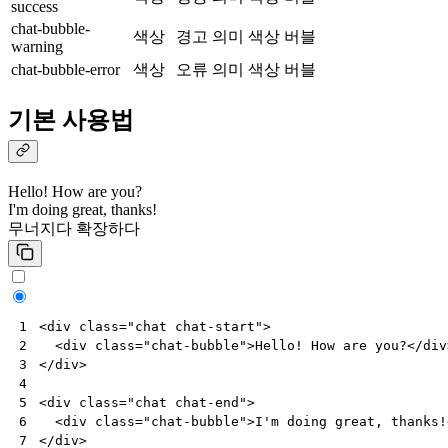
success
chat-bubble-
색상
경고 의미 색상 버블
warning
chat-bubble-error
색상
오류 의미 색상 버블
기본 사용법
Hello! How are you?
I'm doing great, thanks!
무너지다
확장하다
<
div
class
=
"chat chat-start"
>
1
<
div
class
=
"chat-bubble"
>
Hello! How are you?
</
div
2
</
div
>
3
4
<
div
class
=
"chat chat-end"
>
5
<
div
class
=
"chat-bubble"
>
I'm doing great, thanks!
6
</
div
>
7