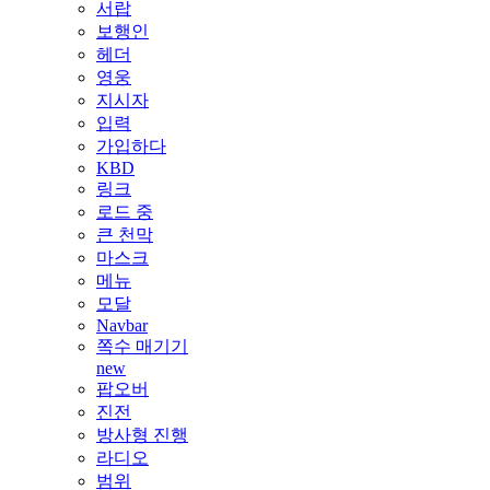
서랍
보행인
헤더
영웅
지시자
입력
가입하다
KBD
링크
로드 중
큰 천막
마스크
메뉴
모달
Navbar
쪽수 매기기
new
팝오버
진전
방사형 진행
라디오
범위