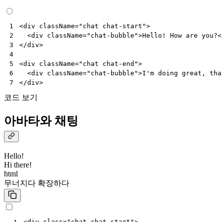
<
div
className
=
"chat chat-start"
>
1
<
div
className
=
"chat-bubble"
>
Hello
!
How
are
you
?
<
2
</
div
>
3
4
<
div
className
=
"chat chat-end"
>
5
<
div
className
=
"chat-bubble"
>
I
'
m
doing
great
,
tha
6
</
div
>
7
코드 보기
아바타와 채팅
Hello!
Hi there!
html
무너지다
확장하다
<
div
class
=
"chat chat-start"
>