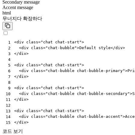
Secondary message
Accent message
html
무너지다
확장하다
<
div
class
=
"chat chat-start"
>
 1
<
div
class
=
"chat-bubble"
>
Default style
</
div
>
 2
</
div
>
 3
 4
<
div
class
=
"chat chat-start"
>
 5
<
div
class
=
"chat-bubble chat-bubble-primary"
>
Pri
 6
</
div
>
 7
 8
<
div
class
=
"chat chat-start"
>
 9
<
div
class
=
"chat-bubble chat-bubble-secondary"
>
S
10
</
div
>
11
12
<
div
class
=
"chat chat-start"
>
13
<
div
class
=
"chat-bubble chat-bubble-accent"
>
Acce
14
</
div
>
15
코드 보기