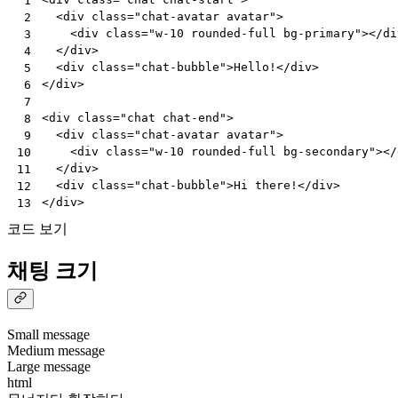
 1
<
div
class
=
"chat-avatar avatar"
>
 2
<
div
class
=
"w-10 rounded-full bg-primary"
></
di
 3
</
div
>
 4
<
div
class
=
"chat-bubble"
>
Hello!
</
div
>
 5
</
div
>
 6
 7
<
div
class
=
"chat chat-end"
>
 8
<
div
class
=
"chat-avatar avatar"
>
 9
<
div
class
=
"w-10 rounded-full bg-secondary"
></
10
</
div
>
11
<
div
class
=
"chat-bubble"
>
Hi there!
</
div
>
12
</
div
>
13
코드 보기
채팅 크기
Small message
Medium message
Large message
html