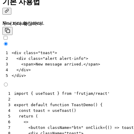
기본 사용법
New message arrived.
무너지다
확장하다
<
div
class
=
"toast"
>
1
<
div
class
=
"alert alert-info"
>
2
<
span
>
New message arrived.
</
span
>
3
</
div
>
4
</
div
>
5
import
{
useToast
}
from
'frutjam/react'
 1
 2
export
default
function
ToastDemo
()
{
 3
const
toast
=
useToast
()
 4
return
(
 5
<>
 6
<
button
className
=
"btn"
onClick
=
{()
=>
toast
 7
<
div
className
=
"toast"
>
 8