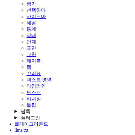
평가
선택하다
사이드바
해골
통계
상태
단계
표면
교환
테이블
탭
꼬리표
텍스트 영역
타임라인
토스트
비녀장
툴팁
블록
플러그인
플레이그라운드
llms.txt