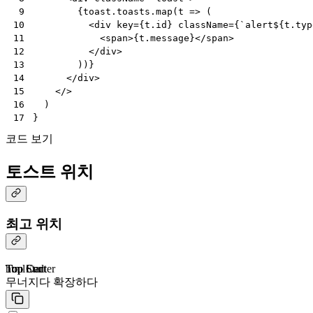
{
toast
.
toasts
.
map
(
t
=>
(
 9
<
div
key
=
{
t
.
id
}
className
=
{
`alert
${
t
.
typ
10
<
span
>{
t
.
message
}</
span
>
11
</
div
>
12
))}
13
</
div
>
14
</>
15
)
16
}
17
코드 보기
토스트 위치
최고 위치
Top Start
Top Center
Top End
html
무너지다
확장하다