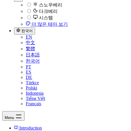
스노우베리
다크베리
시스템
더 많은 테마 보기
한국어
EN
中文
繁體
日本語
한국어
PT
ES
DE
Türkçe
Polski
Indonesia
Tiếng Việt
Français
Menu
Introduction