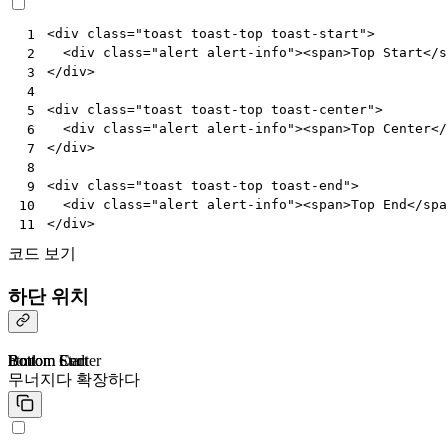
<
div
class
=
"toast toast-top toast-start"
>
 1
<
div
class
=
"alert alert-info"
><
span
>
Top Start
</
s
 2
</
div
>
 3
 4
<
div
class
=
"toast toast-top toast-center"
>
 5
<
div
class
=
"alert alert-info"
><
span
>
Top Center
</
 6
</
div
>
 7
 8
<
div
class
=
"toast toast-top toast-end"
>
 9
<
div
class
=
"alert alert-info"
><
span
>
Top End
</
spa
10
</
div
>
11
코드 보기
하단 위치
Bottom Start
Bottom Center
Bottom End
html
무너지다
확장하다