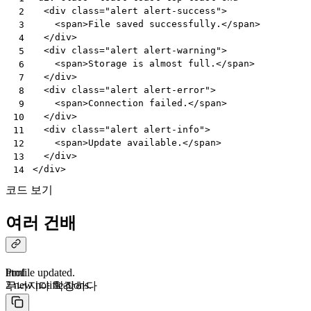
<
div
class
=
"alert alert-success"
>
 2
<
span
>
File saved successfully.
</
span
>
 3
</
div
>
 4
<
div
class
=
"alert alert-warning"
>
 5
<
span
>
Storage is almost full.
</
span
>
 6
</
div
>
 7
<
div
class
=
"alert alert-error"
>
 8
<
span
>
Connection failed.
</
span
>
 9
</
div
>
10
<
div
class
=
"alert alert-info"
>
11
<
span
>
Update available.
</
span
>
12
</
div
>
13
</
div
>
14
코드 보기
여러 건배
Profile updated.
html
2 new notifications.
무너지다
확장하다