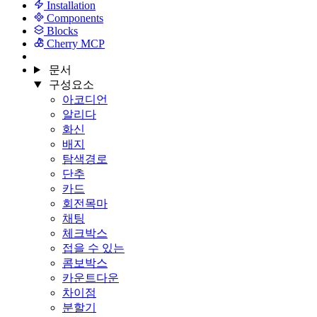
Installation
Components
Blocks
Cherry MCP
문서
구성요소
아코디언
알리다
화신
배지
탐색경로
단추
카드
회전목마
채팅
체크박스
접을 수 있는
콤보박스
카운트다운
차이점
분할기