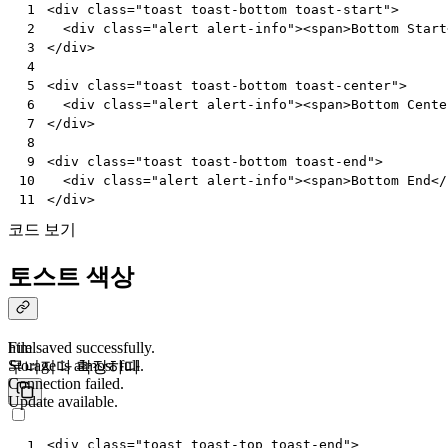
<
div
class
=
"toast toast-bottom toast-start"
>
 1
<
div
class
=
"alert alert-info"
><
span
>
Bottom Start
 2
</
div
>
 3
 4
<
div
class
=
"toast toast-bottom toast-center"
>
 5
<
div
class
=
"alert alert-info"
><
span
>
Bottom Cente
 6
</
div
>
 7
 8
<
div
class
=
"toast toast-bottom toast-end"
>
 9
<
div
class
=
"alert alert-info"
><
span
>
Bottom End
</
10
</
div
>
11
코드 보기
토스트 색상
File saved successfully.
html
Storage is almost full.
무너지다
확장하다
Connection failed.
Update available.
<
div
class
=
"toast toast-top toast-end"
>
 1