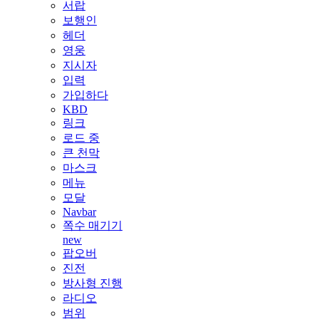
서랍
보행인
헤더
영웅
지시자
입력
가입하다
KBD
링크
로드 중
큰 천막
마스크
메뉴
모달
Navbar
쪽수 매기기
new
팝오버
진전
방사형 진행
라디오
범위