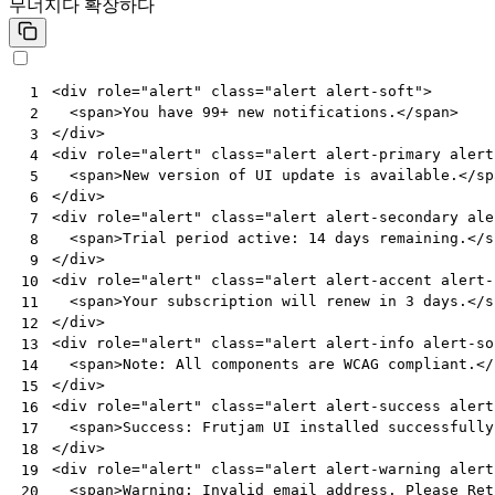
무너지다
확장하다
<
div
role
=
"alert"
class
=
"alert alert-soft"
>
 1
<
span
>
You have 99+ new notifications.
</
span
>
 2
</
div
>
 3
<
div
role
=
"alert"
class
=
"alert alert-primary alert
 4
<
span
>
New version of UI update is available.
</
sp
 5
</
div
>
 6
<
div
role
=
"alert"
class
=
"alert alert-secondary ale
 7
<
span
>
Trial period active: 14 days remaining.
</
s
 8
</
div
>
 9
<
div
role
=
"alert"
class
=
"alert alert-accent alert-
10
<
span
>
Your subscription will renew in 3 days.
</
s
11
</
div
>
12
<
div
role
=
"alert"
class
=
"alert alert-info alert-so
13
<
span
>
Note: All components are WCAG compliant.
</
14
</
div
>
15
<
div
role
=
"alert"
class
=
"alert alert-success alert
16
<
span
>
Success: Frutjam UI installed successfully
17
</
div
>
18
<
div
role
=
"alert"
class
=
"alert alert-warning alert
19
<
span
>
Warning: Invalid email address. Please Ret
20