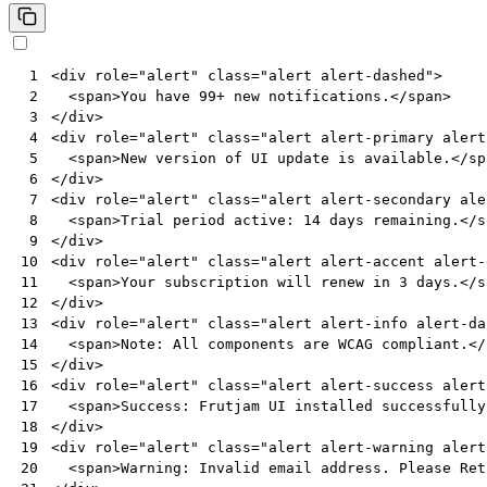
<
div
role
=
"alert"
class
=
"alert alert-dashed"
>
 1
<
span
>
You have 99+ new notifications.
</
span
>
 2
</
div
>
 3
<
div
role
=
"alert"
class
=
"alert alert-primary alert
 4
<
span
>
New version of UI update is available.
</
sp
 5
</
div
>
 6
<
div
role
=
"alert"
class
=
"alert alert-secondary ale
 7
<
span
>
Trial period active: 14 days remaining.
</
s
 8
</
div
>
 9
<
div
role
=
"alert"
class
=
"alert alert-accent alert-
10
<
span
>
Your subscription will renew in 3 days.
</
s
11
</
div
>
12
<
div
role
=
"alert"
class
=
"alert alert-info alert-da
13
<
span
>
Note: All components are WCAG compliant.
</
14
</
div
>
15
<
div
role
=
"alert"
class
=
"alert alert-success alert
16
<
span
>
Success: Frutjam UI installed successfully
17
</
div
>
18
<
div
role
=
"alert"
class
=
"alert alert-warning alert
19
<
span
>
Warning: Invalid email address. Please Ret
20