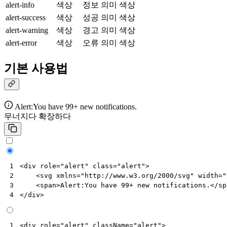
alert-info
색상
정보 의미 색상
alert-success
색상
성공 의미 색상
alert-warning
색상
경고 의미 색상
alert-error
색상
오류 의미 색상
기본 사용법
Alert:You have 99+ new notifications.
무너지다
확장하다
<
div
role
=
"alert"
class
=
"alert"
>
1
<
svg
xmlns
=
"http://www.w3.org/2000/svg"
width
=
"
2
<
span
>
Alert:You have 99+ new notifications.
</
sp
3
</
div
>
4
<
div
role
=
"alert"
className
=
"alert"
>
1