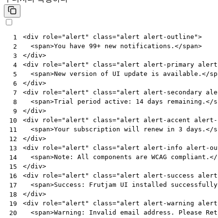
<
div
role
=
"alert"
class
=
"alert alert-outline"
>
 1
<
span
>
You have 99+ new notifications.
</
span
>
 2
</
div
>
 3
<
div
role
=
"alert"
class
=
"alert alert-primary alert
 4
<
span
>
New version of UI update is available.
</
sp
 5
</
div
>
 6
<
div
role
=
"alert"
class
=
"alert alert-secondary ale
 7
<
span
>
Trial period active: 14 days remaining.
</
s
 8
</
div
>
 9
<
div
role
=
"alert"
class
=
"alert alert-accent alert-
10
<
span
>
Your subscription will renew in 3 days.
</
s
11
</
div
>
12
<
div
role
=
"alert"
class
=
"alert alert-info alert-ou
13
<
span
>
Note: All components are WCAG compliant.
</
14
</
div
>
15
<
div
role
=
"alert"
class
=
"alert alert-success alert
16
<
span
>
Success: Frutjam UI installed successfully
17
</
div
>
18
<
div
role
=
"alert"
class
=
"alert alert-warning alert
19
<
span
>
Warning: Invalid email address. Please Ret
20