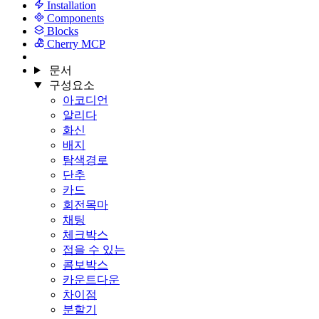
Installation
Components
Blocks
Cherry MCP
문서
구성요소
아코디언
알리다
화신
배지
탐색경로
단추
카드
회전목마
채팅
체크박스
접을 수 있는
콤보박스
카운트다운
차이점
분할기