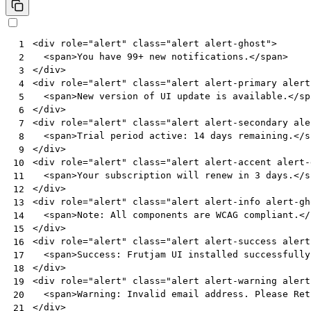
<
div
role
=
"alert"
class
=
"alert alert-ghost"
>
 1
<
span
>
You have 99+ new notifications.
</
span
>
 2
</
div
>
 3
<
div
role
=
"alert"
class
=
"alert alert-primary alert
 4
<
span
>
New version of UI update is available.
</
sp
 5
</
div
>
 6
<
div
role
=
"alert"
class
=
"alert alert-secondary ale
 7
<
span
>
Trial period active: 14 days remaining.
</
s
 8
</
div
>
 9
<
div
role
=
"alert"
class
=
"alert alert-accent alert-
10
<
span
>
Your subscription will renew in 3 days.
</
s
11
</
div
>
12
<
div
role
=
"alert"
class
=
"alert alert-info alert-gh
13
<
span
>
Note: All components are WCAG compliant.
</
14
</
div
>
15
<
div
role
=
"alert"
class
=
"alert alert-success alert
16
<
span
>
Success: Frutjam UI installed successfully
17
</
div
>
18
<
div
role
=
"alert"
class
=
"alert alert-warning alert
19
<
span
>
Warning: Invalid email address. Please Ret
20
</
div
>
21