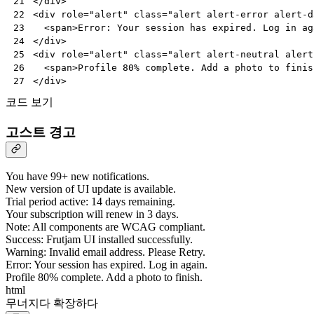
</
div
>
21
<
div
role
=
"alert"
class
=
"alert alert-error alert-d
22
<
span
>
Error: Your session has expired. Log in ag
23
</
div
>
24
<
div
role
=
"alert"
class
=
"alert alert-neutral alert
25
<
span
>
Profile 80% complete. Add a photo to finis
26
</
div
>
27
코드 보기
고스트 경고
You have 99+ new notifications.
New version of UI update is available.
Trial period active: 14 days remaining.
Your subscription will renew in 3 days.
Note: All components are WCAG compliant.
Success: Frutjam UI installed successfully.
Warning: Invalid email address. Please Retry.
Error: Your session has expired. Log in again.
Profile 80% complete. Add a photo to finish.
html
무너지다
확장하다