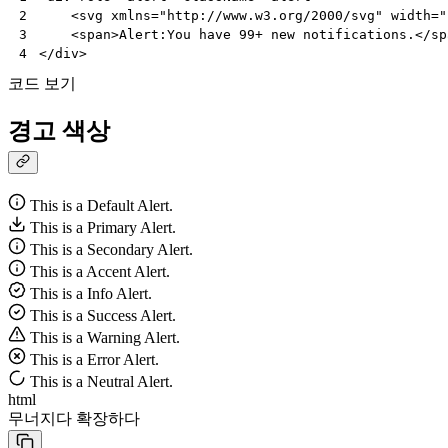
<
svg
xmlns
=
"http://www.w3.org/2000/svg"
width
=
"
2
<
span
>
Alert
:
You
have
99
+
new
notifications
.</
sp
3
</
div
>
4
코드 보기
경고 색상
This is a Default Alert.
This is a Primary Alert.
This is a Secondary Alert.
This is a Accent Alert.
This is a Info Alert.
This is a Success Alert.
This is a Warning Alert.
This is a Error Alert.
This is a Neutral Alert.
html
무너지다
확장하다