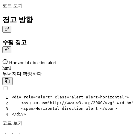
코드 보기
경고 방향
수평 경고
Horizontal direction alert.
html
무너지다
확장하다
<
div
role
=
"alert"
class
=
"alert alert-horizontal"
>
1
<
svg
xmlns
=
"http://www.w3.org/2000/svg"
width
=
"
2
<
span
>
Horizontal direction alert.
</
span
>
3
</
div
>
4
코드 보기