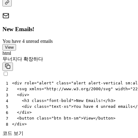
New Emails!
You have 4 unread emails
View
html
무너지다
확장하다
<
div
role
=
"alert"
class
=
"alert alert-vertical sm:al
1
<
svg
xmlns
=
"http://www.w3.org/2000/svg"
width
=
"22
2
<
div
>
3
<
h3
class
=
"font-bold"
>
New Emails!
</
h3
>
4
<
div
class
=
"text-xs"
>
You have 4 unread emails
</
5
</
div
>
6
<
button
class
=
"btn btn-sm"
>
View
</
button
>
7
</
div
>
8
코드 보기