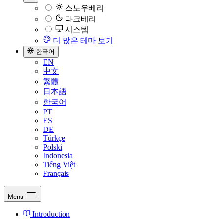
스노우베리
다크베리
시스템
더 많은 테마 보기
한국어
EN
中文
繁體
日本語
한국어
PT
ES
DE
Türkçe
Polski
Indonesia
Tiếng Việt
Français
Menu
Introduction