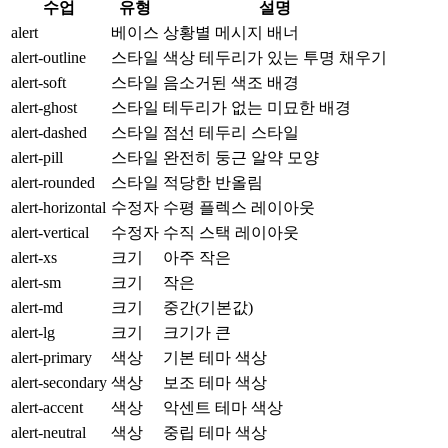
수업
유형
설명
alert
베이스
상황별 메시지 배너
alert-outline
스타일
색상 테두리가 있는 투명 채우기
alert-soft
스타일
음소거된 색조 배경
alert-ghost
스타일
테두리가 없는 미묘한 배경
alert-dashed
스타일
점선 테두리 스타일
alert-pill
스타일
완전히 둥근 알약 모양
alert-rounded
스타일
적당한 반올림
alert-horizontal
수정자
수평 플렉스 레이아웃
alert-vertical
수정자
수직 스택 레이아웃
alert-xs
크기
아주 작은
alert-sm
크기
작은
alert-md
크기
중간(기본값)
alert-lg
크기
크기가 큰
alert-primary
색상
기본 테마 색상
alert-secondary
색상
보조 테마 색상
alert-accent
색상
악센트 테마 색상
alert-neutral
색상
중립 테마 색상