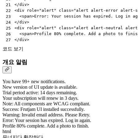
</
div
>
21
<
div
role
=
"alert"
class
=
"alert alert-error alert-s
22
<
span
>
Error: Your session has expired. Log in ag
23
</
div
>
24
<
div
role
=
"alert"
class
=
"alert alert-neutral alert
25
<
span
>
Profile 80% complete. Add a photo to finis
26
</
div
>
27
코드 보기
개요 알림
You have 99+ new notifications.
New version of UI update is available.
Trial period active: 14 days remaining.
Your subscription will renew in 3 days.
Note: All components are WCAG compliant.
Success: Frutjam UI installed successfully.
Warning: Invalid email address. Please Retry.
Error: Your session has expired. Log in again.
Profile 80% complete. Add a photo to finish.
html
무너지다
확장하다