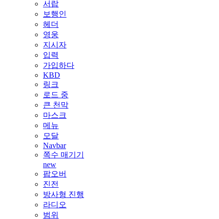
서랍
보행인
헤더
영웅
지시자
입력
가입하다
KBD
링크
로드 중
큰 천막
마스크
메뉴
모달
Navbar
쪽수 매기기
new
팝오버
진전
방사형 진행
라디오
범위