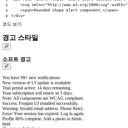
<
svg
xmlns
=
"http://www.w3.org/2000/svg"
width
=
"
2
<
span
>
Rounded shape alert component.
</
span
>
3
</
div
>
4
코드 보기
경고 스타일
소프트 경고
You have 99+ new notifications.
New version of UI update is available.
Trial period active: 14 days remaining.
Your subscription will renew in 3 days.
Note: All components are WCAG compliant.
Success: Frutjam UI installed successfully.
Warning: Invalid email address. Please Retry.
Error: Your session has expired. Log in again.
Profile 80% complete. Add a photo to finish.
html