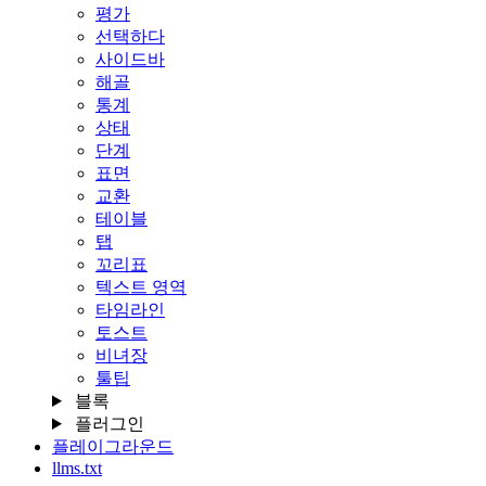
평가
선택하다
사이드바
해골
통계
상태
단계
표면
교환
테이블
탭
꼬리표
텍스트 영역
타임라인
토스트
비녀장
툴팁
블록
플러그인
플레이그라운드
llms.txt