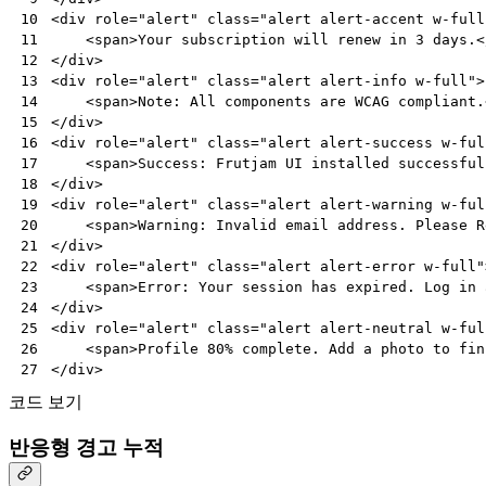
<
div
role
=
"alert"
class
=
"alert alert-accent w-full
10
<
span
>
Your subscription will renew in 3 days.
<
11
</
div
>
12
<
div
role
=
"alert"
class
=
"alert alert-info w-full"
>
13
<
span
>
Note: All components are WCAG compliant.
14
</
div
>
15
<
div
role
=
"alert"
class
=
"alert alert-success w-ful
16
<
span
>
Success: Frutjam UI installed successful
17
</
div
>
18
<
div
role
=
"alert"
class
=
"alert alert-warning w-ful
19
<
span
>
Warning: Invalid email address. Please R
20
</
div
>
21
<
div
role
=
"alert"
class
=
"alert alert-error w-full"
22
<
span
>
Error: Your session has expired. Log in 
23
</
div
>
24
<
div
role
=
"alert"
class
=
"alert alert-neutral w-ful
25
<
span
>
Profile 80% complete. Add a photo to fin
26
</
div
>
27
코드 보기
반응형 경고 누적