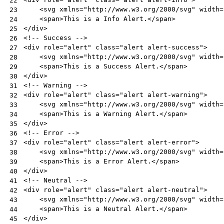
22
<
svg
xmlns
=
"http://www.w3.org/2000/svg"
width
=
23
<
span
>
This is a Info Alert.
</
span
>
24
</
div
>
25
<!-- Success -->
26
<
div
role
=
"alert"
class
=
"alert alert-success"
>
27
<
svg
xmlns
=
"http://www.w3.org/2000/svg"
width
=
28
<
span
>
This is a Success Alert.
</
span
>
29
</
div
>
30
<!-- Warning -->
31
<
div
role
=
"alert"
class
=
"alert alert-warning"
>
32
<
svg
xmlns
=
"http://www.w3.org/2000/svg"
width
=
33
<
span
>
This is a Warning Alert.
</
span
>
34
</
div
>
35
<!-- Error -->
36
<
div
role
=
"alert"
class
=
"alert alert-error"
>
37
<
svg
xmlns
=
"http://www.w3.org/2000/svg"
width
=
38
<
span
>
This is a Error Alert.
</
span
>
39
</
div
>
40
<!-- Neutral -->
41
<
div
role
=
"alert"
class
=
"alert alert-neutral"
>
42
<
svg
xmlns
=
"http://www.w3.org/2000/svg"
width
=
43
<
span
>
This is a Neutral Alert.
</
span
>
44
</
div
>
45