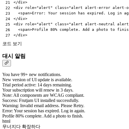
</
div
>
21
<
div
role
=
"alert"
class
=
"alert alert-error alert-o
22
<
span
>
Error: Your session has expired. Log in ag
23
</
div
>
24
<
div
role
=
"alert"
class
=
"alert alert-neutral alert
25
<
span
>
Profile 80% complete. Add a photo to finis
26
</
div
>
27
코드 보기
대시 알림
You have 99+ new notifications.
New version of UI update is available.
Trial period active: 14 days remaining.
Your subscription will renew in 3 days.
Note: All components are WCAG compliant.
Success: Frutjam UI installed successfully.
Warning: Invalid email address. Please Retry.
Error: Your session has expired. Log in again.
Profile 80% complete. Add a photo to finish.
html
무너지다
확장하다