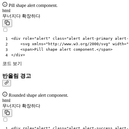
Pill shape alert component.
html
무너지다
확장하다
<
div
role
=
"alert"
class
=
"alert alert-primary alert-
1
<
svg
xmlns
=
"http://www.w3.org/2000/svg"
width
=
"
2
<
span
>
Pill shape alert component.
</
span
>
3
</
div
>
4
코드 보기
반올림 경고
Rounded shape alert component.
html
무너지다
확장하다
<
div
role
=
"alert"
class
=
"alert alert-success alert-
1