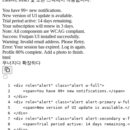
You have 99+ new notifications.
New version of UI update is available.
Trial period active: 14 days remaining.
Your subscription will renew in 3 days.
Note: All components are WCAG compliant.
Success: Frutjam UI installed successfully.
Warning: Invalid email address. Please Retry.
Error: Your session has expired. Log in again.
Profile 80% complete. Add a photo to finish.
html
무너지다
확장하다
<
div
role
=
"alert"
class
=
"alert w-full"
>
 1
<
span
>
You have 99+ new notifications.
</
span
>
 2
</
div
>
 3
<
div
role
=
"alert"
class
=
"alert alert-primary w-ful
 4
<
span
>
New version of UI update is available.
</
 5
</
div
>
 6
<
div
role
=
"alert"
class
=
"alert alert-secondary w-f
 7
<
span
>
Trial period active: 14 days remaining.
<
 8
</
div
>
 9