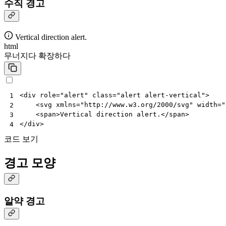
수직 경고
Vertical direction alert.
html
무너지다
확장하다
<
div
role
=
"alert"
class
=
"alert alert-vertical"
>
1
<
svg
xmlns
=
"http://www.w3.org/2000/svg"
width
=
"
2
<
span
>
Vertical direction alert.
</
span
>
3
</
div
>
4
코드 보기
경고 모양
알약 경고