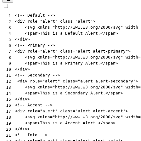
<!-- Default -->
 1
<
div
role
=
"alert"
class
=
"alert"
>
 2
<
svg
xmlns
=
"http://www.w3.org/2000/svg"
width
=
 3
<
span
>
This is a Default Alert.
</
span
>
 4
</
div
>
 5
<!-- Primary -->
 6
<
div
role
=
"alert"
class
=
"alert alert-primary"
>
 7
<
svg
xmlns
=
"http://www.w3.org/2000/svg"
width
=
 8
<
span
>
This is a Primary Alert.
</
span
>
 9
</
div
>
10
<!-- Secondary -->
11
<
div
role
=
"alert"
class
=
"alert alert-secondary"
>
12
<
svg
xmlns
=
"http://www.w3.org/2000/svg"
width
=
13
<
span
>
This is a Secondary Alert.
</
span
>
14
</
div
>
15
<!-- Accent -->
16
<
div
role
=
"alert"
class
=
"alert alert-accent"
>
17
<
svg
xmlns
=
"http://www.w3.org/2000/svg"
width
=
18
<
span
>
This is a Accent Alert.
</
span
>
19
</
div
>
20
<!-- Info -->
21
<
div
role
=
"alert"
class
=
"alert alert-info"
>