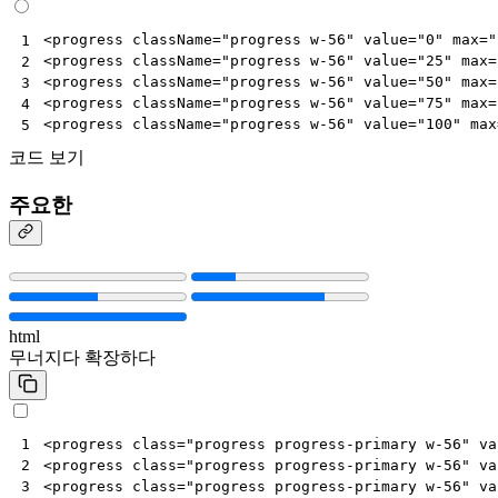
<
progress
className
=
"progress w-56"
value
=
"0"
max
=
"
1
<
progress
className
=
"progress w-56"
value
=
"25"
max
=
2
<
progress
className
=
"progress w-56"
value
=
"50"
max
=
3
<
progress
className
=
"progress w-56"
value
=
"75"
max
=
4
<
progress
className
=
"progress w-56"
value
=
"100"
max
5
코드 보기
주요한
html
무너지다
확장하다
<
progress
class
=
"progress progress-primary w-56"
va
1
<
progress
class
=
"progress progress-primary w-56"
va
2
<
progress
class
=
"progress progress-primary w-56"
va
3