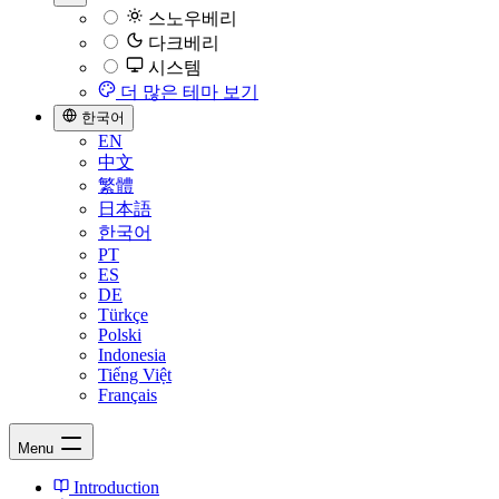
스노우베리
다크베리
시스템
더 많은 테마 보기
한국어
EN
中文
繁體
日本語
한국어
PT
ES
DE
Türkçe
Polski
Indonesia
Tiếng Việt
Français
Menu
Introduction