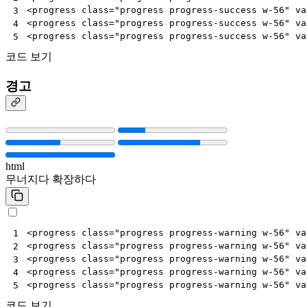
<
progress
class
=
"progress progress-success w-56"
va
3
<
progress
class
=
"progress progress-success w-56"
va
4
<
progress
class
=
"progress progress-success w-56"
va
5
코드 보기
경고
html
무너지다
확장하다
<
progress
class
=
"progress progress-warning w-56"
va
1
<
progress
class
=
"progress progress-warning w-56"
va
2
<
progress
class
=
"progress progress-warning w-56"
va
3
<
progress
class
=
"progress progress-warning w-56"
va
4
<
progress
class
=
"progress progress-warning w-56"
va
5
코드 보기