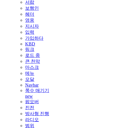
서랍
보행인
헤더
영웅
지시자
입력
가입하다
KBD
링크
로드 중
큰 천막
마스크
메뉴
모달
Navbar
쪽수 매기기
new
팝오버
진전
방사형 진행
라디오
범위