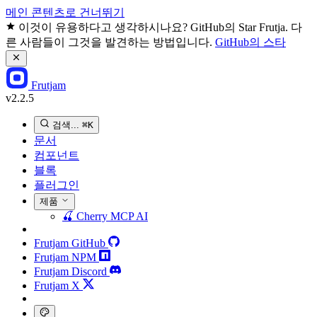
메인 콘텐츠로 건너뛰기
이것이 유용하다고 생각하시나요? GitHub의 Star Frutja. 다
른 사람들이 그것을 발견하는 방법입니다.
GitHub의 스타
Frutjam
v2.2.5
검색...
⌘K
문서
컴포넌트
블록
플러그인
제품
🍒
Cherry MCP
AI
Frutjam GitHub
Frutjam NPM
Frutjam Discord
Frutjam X