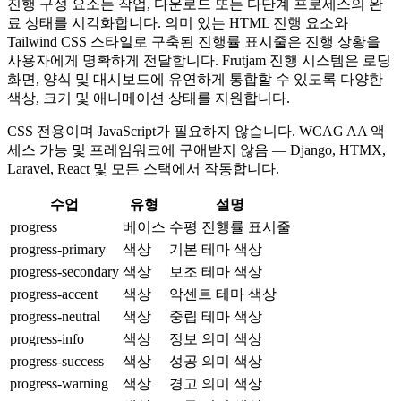
진행 구성 요소는 작업, 다운로드 또는 다단계 프로세스의 완
료 상태를 시각화합니다. 의미 있는 HTML 진행 요소와
Tailwind CSS 스타일로 구축된 진행률 표시줄은 진행 상황을
사용자에게 명확하게 전달합니다. Frutjam 진행 시스템은 로딩
화면, 양식 및 대시보드에 유연하게 통합할 수 있도록 다양한
색상, 크기 및 애니메이션 상태를 지원합니다.
CSS 전용이며 JavaScript가 필요하지 않습니다. WCAG AA 액
세스 가능 및 프레임워크에 구애받지 않음 — Django, HTMX,
Laravel, React 및 모든 스택에서 작동합니다.
수업
유형
설명
progress
베이스
수평 진행률 표시줄
progress-primary
색상
기본 테마 색상
progress-secondary
색상
보조 테마 색상
progress-accent
색상
악센트 테마 색상
progress-neutral
색상
중립 테마 색상
progress-info
색상
정보 의미 색상
progress-success
색상
성공 의미 색상
progress-warning
색상
경고 의미 색상