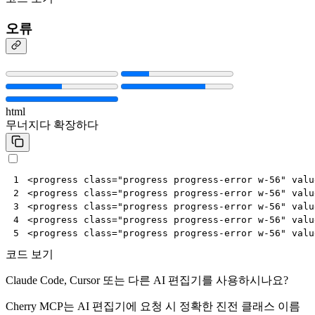
오류
html
무너지다
확장하다
<
progress
class
=
"progress progress-error w-56"
valu
1
<
progress
class
=
"progress progress-error w-56"
valu
2
<
progress
class
=
"progress progress-error w-56"
valu
3
<
progress
class
=
"progress progress-error w-56"
valu
4
<
progress
class
=
"progress progress-error w-56"
valu
5
코드 보기
Claude Code, Cursor 또는 다른 AI 편집기를 사용하시나요?
Cherry MCP는 AI 편집기에 요청 시 정확한 진전 클래스 이름