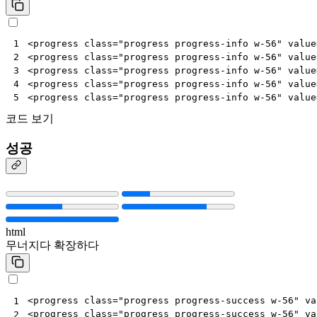
<
progress
class
=
"progress progress-info w-56"
value
1
<
progress
class
=
"progress progress-info w-56"
value
2
<
progress
class
=
"progress progress-info w-56"
value
3
<
progress
class
=
"progress progress-info w-56"
value
4
<
progress
class
=
"progress progress-info w-56"
value
5
코드 보기
성공
html
무너지다
확장하다
<
progress
class
=
"progress progress-success w-56"
va
1
<
progress
class
=
"progress progress-success w-56"
va
2