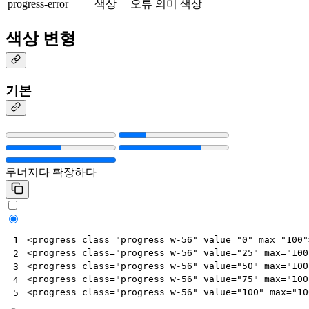
progress-error
색상
오류 의미 색상
색상 변형
기본
무너지다
확장하다
<
progress
class
=
"progress w-56"
value
=
"0"
max
=
"100"
1
<
progress
class
=
"progress w-56"
value
=
"25"
max
=
"100
2
<
progress
class
=
"progress w-56"
value
=
"50"
max
=
"100
3
<
progress
class
=
"progress w-56"
value
=
"75"
max
=
"100
4
<
progress
class
=
"progress w-56"
value
=
"100"
max
=
"10
5