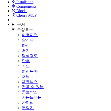
Installation
Components
Blocks
Cherry MCP
문서
구성요소
아코디언
알리다
화신
배지
탐색경로
단추
카드
회전목마
채팅
체크박스
접을 수 있는
콤보박스
카운트다운
차이점
분할기