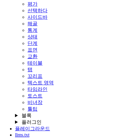
평가
선택하다
사이드바
해골
통계
상태
단계
표면
교환
테이블
탭
꼬리표
텍스트 영역
타임라인
토스트
비녀장
툴팁
블록
플러그인
플레이그라운드
llms.txt