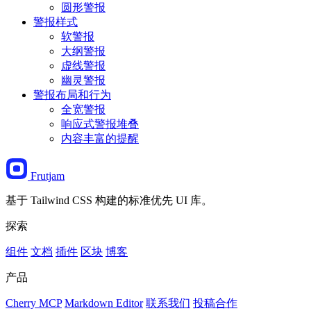
圆形警报
警报样式
软警报
大纲警报
虚线警报
幽灵警报
警报布局和行为
全宽警报
响应式警报堆叠
内容丰富的提醒
Frutjam
基于 Tailwind CSS 构建的标准优先 UI 库。
探索
组件
文档
插件
区块
博客
产品
Cherry MCP
Markdown Editor
联系我们
投稿合作