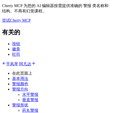
Cherry MCP 为您的 AI 编辑器按需提供准确的 警报 类名称和
结构。不再有幻觉课程。
尝试Cherry MCP
有关的
按钮
徽章
吐司
手风琴
阿凡达
在此页面上
基本用法
警报颜色
警报方向
水平警报
垂直警报
警报形状
药丸警报