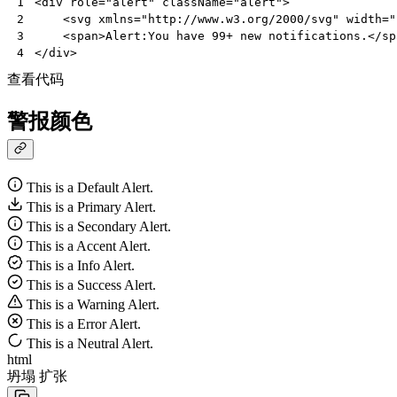
<
div
role
=
"alert"
className
=
"alert"
>
1
<
svg
xmlns
=
"http://www.w3.org/2000/svg"
width
=
"
2
<
span
>
Alert
:
You
have
99
+
new
notifications
.</
sp
3
</
div
>
4
查看代码
警报颜色
This is a Default Alert.
This is a Primary Alert.
This is a Secondary Alert.
This is a Accent Alert.
This is a Info Alert.
This is a Success Alert.
This is a Warning Alert.
This is a Error Alert.
This is a Neutral Alert.
html
坍塌
扩张