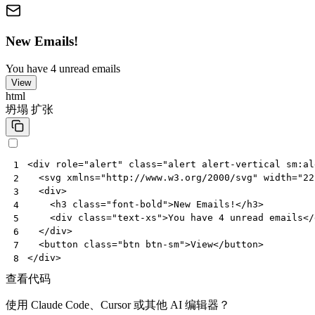
New Emails!
You have 4 unread emails
View
html
坍塌
扩张
<
div
role
=
"alert"
class
=
"alert alert-vertical sm:al
1
<
svg
xmlns
=
"http://www.w3.org/2000/svg"
width
=
"22
2
<
div
>
3
<
h3
class
=
"font-bold"
>
New Emails!
</
h3
>
4
<
div
class
=
"text-xs"
>
You have 4 unread emails
</
5
</
div
>
6
<
button
class
=
"btn btn-sm"
>
View
</
button
>
7
</
div
>
8
查看代码
使用 Claude Code、Cursor 或其他 AI 编辑器？