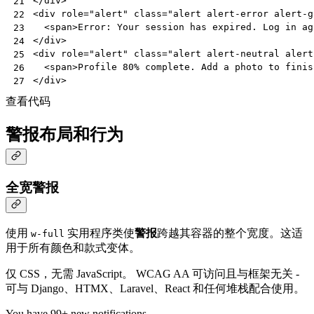
</
div
>
21
<
div
role
=
"alert"
class
=
"alert alert-error alert-g
22
<
span
>
Error: Your session has expired. Log in ag
23
</
div
>
24
<
div
role
=
"alert"
class
=
"alert alert-neutral alert
25
<
span
>
Profile 80% complete. Add a photo to finis
26
</
div
>
27
查看代码
警报布局和行为
全宽警报
使用
实用程序类使
警报
跨越其容器的整个宽度。这适
w-full
用于所有颜色和款式变体。
仅 CSS，无需 JavaScript。 WCAG AA 可访问且与框架无关 -
可与 Django、HTMX、Laravel、React 和任何堆栈配合使用。
You have 99+ new notifications.