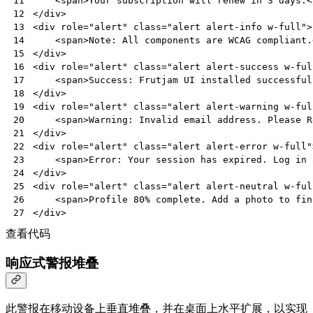
<
span
>
Your subscription will renew in 3 days.
<
11
</
div
>
12
<
div
role
=
"alert"
class
=
"alert alert-info w-full"
>
13
<
span
>
Note: All components are WCAG compliant.
14
</
div
>
15
<
div
role
=
"alert"
class
=
"alert alert-success w-ful
16
<
span
>
Success: Frutjam UI installed successful
17
</
div
>
18
<
div
role
=
"alert"
class
=
"alert alert-warning w-ful
19
<
span
>
Warning: Invalid email address. Please R
20
</
div
>
21
<
div
role
=
"alert"
class
=
"alert alert-error w-full"
22
<
span
>
Error: Your session has expired. Log in 
23
</
div
>
24
<
div
role
=
"alert"
class
=
"alert alert-neutral w-ful
25
<
span
>
Profile 80% complete. Add a photo to fin
26
</
div
>
27
查看代码
响应式警报堆叠
此警报在移动设备上垂直堆叠，并在桌面上水平扩展，以实现