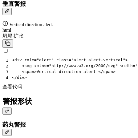
垂直警报
Vertical direction alert.
html
坍塌
扩张
<
div
role
=
"alert"
class
=
"alert alert-vertical"
>
1
<
svg
xmlns
=
"http://www.w3.org/2000/svg"
width
=
"
2
<
span
>
Vertical direction alert.
</
span
>
3
</
div
>
4
查看代码
警报形状
药丸警报