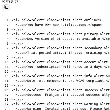
坍塌
扩张
<
div
role
=
"alert"
class
=
"alert alert-outline"
>
 1
<
span
>
You have 99+ new notifications.
</
span
>
 2
</
div
>
 3
<
div
role
=
"alert"
class
=
"alert alert-primary alert
 4
<
span
>
New version of UI update is available.
</
sp
 5
</
div
>
 6
<
div
role
=
"alert"
class
=
"alert alert-secondary ale
 7
<
span
>
Trial period active: 14 days remaining.
</
s
 8
</
div
>
 9
<
div
role
=
"alert"
class
=
"alert alert-accent alert-
10
<
span
>
Your subscription will renew in 3 days.
</
s
11
</
div
>
12
<
div
role
=
"alert"
class
=
"alert alert-info alert-ou
13
<
span
>
Note: All components are WCAG compliant.
</
14
</
div
>
15
<
div
role
=
"alert"
class
=
"alert alert-success alert
16
<
span
>
Success: Frutjam UI installed successfully
17
</
div
>
18
<
div
role
=
"alert"
class
=
"alert alert-warning alert
19
<
span
>
Warning: Invalid email address. Please Ret
20