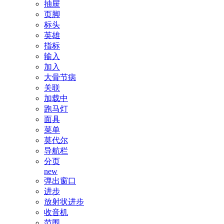
抽屉
页脚
标头
英雄
指标
输入
加入
大骨节病
关联
加载中
跑马灯
面具
菜单
莫代尔
导航栏
分页
new
弹出窗口
进步
放射状进步
收音机
范围