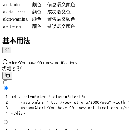
alert-info
颜色
信息语义颜色
alert-success
颜色
成功语义色
alert-warning
颜色
警告语义颜色
alert-error
颜色
错误语义颜色
基本用法
Alert:You have 99+ new notifications.
坍塌
扩张
<
div
role
=
"alert"
class
=
"alert"
>
1
<
svg
xmlns
=
"http://www.w3.org/2000/svg"
width
=
"
2
<
span
>
Alert:You have 99+ new notifications.
</
sp
3
</
div
>
4