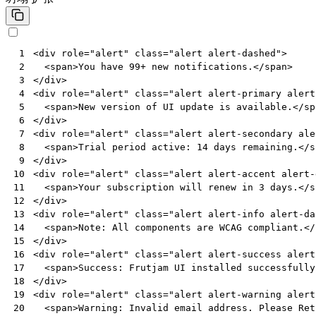
<
div
role
=
"alert"
class
=
"alert alert-dashed"
>
 1
<
span
>
You have 99+ new notifications.
</
span
>
 2
</
div
>
 3
<
div
role
=
"alert"
class
=
"alert alert-primary alert
 4
<
span
>
New version of UI update is available.
</
sp
 5
</
div
>
 6
<
div
role
=
"alert"
class
=
"alert alert-secondary ale
 7
<
span
>
Trial period active: 14 days remaining.
</
s
 8
</
div
>
 9
<
div
role
=
"alert"
class
=
"alert alert-accent alert-
10
<
span
>
Your subscription will renew in 3 days.
</
s
11
</
div
>
12
<
div
role
=
"alert"
class
=
"alert alert-info alert-da
13
<
span
>
Note: All components are WCAG compliant.
</
14
</
div
>
15
<
div
role
=
"alert"
class
=
"alert alert-success alert
16
<
span
>
Success: Frutjam UI installed successfully
17
</
div
>
18
<
div
role
=
"alert"
class
=
"alert alert-warning alert
19
<
span
>
Warning: Invalid email address. Please Ret
20