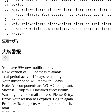
<
span
>
Warning: Invalid email address. Please Ret
20
</
div
>
21
<
div
role
=
"alert"
class
=
"alert alert-error alert-s
22
<
span
>
Error: Your session has expired. Log in ag
23
</
div
>
24
<
div
role
=
"alert"
class
=
"alert alert-neutral alert
25
<
span
>
Profile 80% complete. Add a photo to finis
26
</
div
>
27
查看代码
大纲警报
You have 99+ new notifications.
New version of UI update is available.
Trial period active: 14 days remaining.
Your subscription will renew in 3 days.
Note: All components are WCAG compliant.
Success: Frutjam UI installed successfully.
Warning: Invalid email address. Please Retry.
Error: Your session has expired. Log in again.
Profile 80% complete. Add a photo to finish.
html