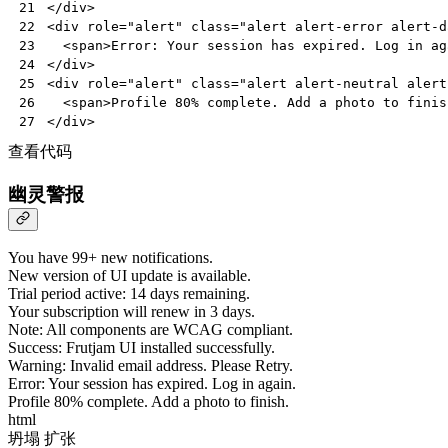
</
div
>
21
<
div
role
=
"alert"
class
=
"alert alert-error alert-d
22
<
span
>
Error: Your session has expired. Log in ag
23
</
div
>
24
<
div
role
=
"alert"
class
=
"alert alert-neutral alert
25
<
span
>
Profile 80% complete. Add a photo to finis
26
</
div
>
27
查看代码
幽灵警报
You have 99+ new notifications.
New version of UI update is available.
Trial period active: 14 days remaining.
Your subscription will renew in 3 days.
Note: All components are WCAG compliant.
Success: Frutjam UI installed successfully.
Warning: Invalid email address. Please Retry.
Error: Your session has expired. Log in again.
Profile 80% complete. Add a photo to finish.
html
坍塌
扩张