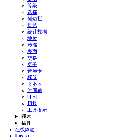
等级
选择
侧边栏
骨骼
统计数据
地位
步骤
表面
交换
桌子
选项卡
标签
文本区
时间轴
吐司
切换
工具提示
积木
插件
在线体验
llms.txt