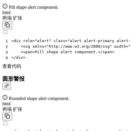
Pill shape alert component.
html
坍塌
扩张
<
div
role
=
"alert"
class
=
"alert alert-primary alert-
1
<
svg
xmlns
=
"http://www.w3.org/2000/svg"
width
=
"
2
<
span
>
Pill shape alert component.
</
span
>
3
</
div
>
4
查看代码
圆形警报
Rounded shape alert component.
html
坍塌
扩张