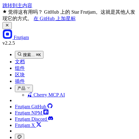
跳转到主内容
觉得这有用吗？ GitHub 上的 Star Frutjam。这就是其他人发
现它的方式。
在 GitHub 上加星标
Frutjam
v2.2.5
搜索...
⌘K
文档
组件
区块
插件
产品
🍒
Cherry MCP
AI
Frutjam GitHub
Frutjam NPM
Frutjam Discord
Frutjam X