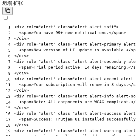
坍塌
扩张
<
div
role
=
"alert"
class
=
"alert alert-soft"
>
 1
<
span
>
You have 99+ new notifications.
</
span
>
 2
</
div
>
 3
<
div
role
=
"alert"
class
=
"alert alert-primary alert
 4
<
span
>
New version of UI update is available.
</
sp
 5
</
div
>
 6
<
div
role
=
"alert"
class
=
"alert alert-secondary ale
 7
<
span
>
Trial period active: 14 days remaining.
</
s
 8
</
div
>
 9
<
div
role
=
"alert"
class
=
"alert alert-accent alert-
10
<
span
>
Your subscription will renew in 3 days.
</
s
11
</
div
>
12
<
div
role
=
"alert"
class
=
"alert alert-info alert-so
13
<
span
>
Note: All components are WCAG compliant.
</
14
</
div
>
15
<
div
role
=
"alert"
class
=
"alert alert-success alert
16
<
span
>
Success: Frutjam UI installed successfully
17
</
div
>
18
<
div
role
=
"alert"
class
=
"alert alert-warning alert
19