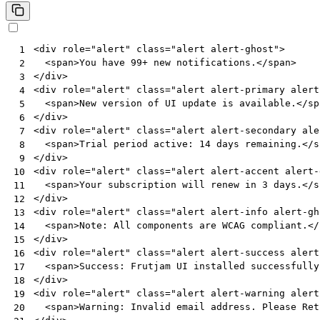
<
div
role
=
"alert"
class
=
"alert alert-ghost"
>
 1
<
span
>
You have 99+ new notifications.
</
span
>
 2
</
div
>
 3
<
div
role
=
"alert"
class
=
"alert alert-primary alert
 4
<
span
>
New version of UI update is available.
</
sp
 5
</
div
>
 6
<
div
role
=
"alert"
class
=
"alert alert-secondary ale
 7
<
span
>
Trial period active: 14 days remaining.
</
s
 8
</
div
>
 9
<
div
role
=
"alert"
class
=
"alert alert-accent alert-
10
<
span
>
Your subscription will renew in 3 days.
</
s
11
</
div
>
12
<
div
role
=
"alert"
class
=
"alert alert-info alert-gh
13
<
span
>
Note: All components are WCAG compliant.
</
14
</
div
>
15
<
div
role
=
"alert"
class
=
"alert alert-success alert
16
<
span
>
Success: Frutjam UI installed successfully
17
</
div
>
18
<
div
role
=
"alert"
class
=
"alert alert-warning alert
19
<
span
>
Warning: Invalid email address. Please Ret
20