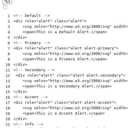
<!-- Default -->
 1
<
div
role
=
"alert"
class
=
"alert"
>
 2
<
svg
xmlns
=
"http://www.w3.org/2000/svg"
width
=
 3
<
span
>
This is a Default Alert.
</
span
>
 4
</
div
>
 5
<!-- Primary -->
 6
<
div
role
=
"alert"
class
=
"alert alert-primary"
>
 7
<
svg
xmlns
=
"http://www.w3.org/2000/svg"
width
=
 8
<
span
>
This is a Primary Alert.
</
span
>
 9
</
div
>
10
<!-- Secondary -->
11
<
div
role
=
"alert"
class
=
"alert alert-secondary"
>
12
<
svg
xmlns
=
"http://www.w3.org/2000/svg"
width
=
13
<
span
>
This is a Secondary Alert.
</
span
>
14
</
div
>
15
<!-- Accent -->
16
<
div
role
=
"alert"
class
=
"alert alert-accent"
>
17
<
svg
xmlns
=
"http://www.w3.org/2000/svg"
width
=
18
<
span
>
This is a Accent Alert.
</
span
>
19
</
div
>
20
<!-- Info -->
21