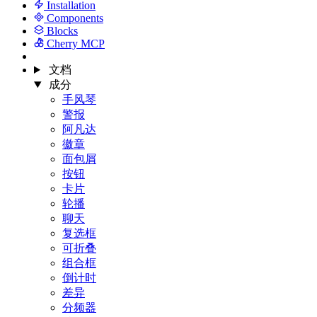
Installation
Components
Blocks
Cherry MCP
文档
成分
手风琴
警报
阿凡达
徽章
面包屑
按钮
卡片
轮播
聊天
复选框
可折叠
组合框
倒计时
差异
分频器