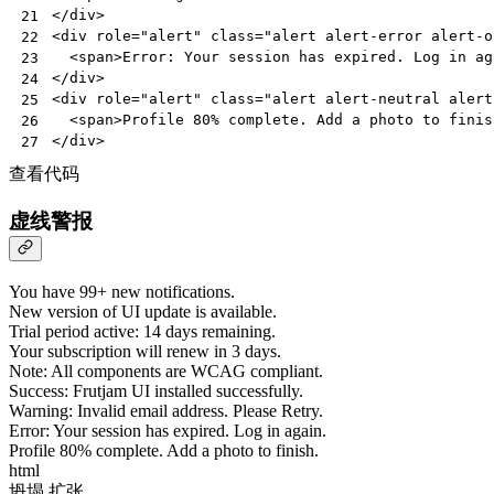
</
div
>
21
<
div
role
=
"alert"
class
=
"alert alert-error alert-o
22
<
span
>
Error: Your session has expired. Log in ag
23
</
div
>
24
<
div
role
=
"alert"
class
=
"alert alert-neutral alert
25
<
span
>
Profile 80% complete. Add a photo to finis
26
</
div
>
27
查看代码
虚线警报
You have 99+ new notifications.
New version of UI update is available.
Trial period active: 14 days remaining.
Your subscription will renew in 3 days.
Note: All components are WCAG compliant.
Success: Frutjam UI installed successfully.
Warning: Invalid email address. Please Retry.
Error: Your session has expired. Log in again.
Profile 80% complete. Add a photo to finish.
html
坍塌
扩张