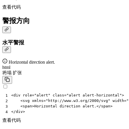
查看代码
警报方向
水平警报
Horizontal direction alert.
html
坍塌
扩张
<
div
role
=
"alert"
class
=
"alert alert-horizontal"
>
1
<
svg
xmlns
=
"http://www.w3.org/2000/svg"
width
=
"
2
<
span
>
Horizontal direction alert.
</
span
>
3
</
div
>
4
查看代码