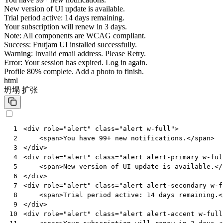
New version of UI update is available.
Trial period active: 14 days remaining.
Your subscription will renew in 3 days.
Note: All components are WCAG compliant.
Success: Frutjam UI installed successfully.
Warning: Invalid email address. Please Retry.
Error: Your session has expired. Log in again.
Profile 80% complete. Add a photo to finish.
html
坍塌
扩张
<
div
role
=
"alert"
class
=
"alert w-full"
>
 1
<
span
>
You have 99+ new notifications.
</
span
>
 2
</
div
>
 3
<
div
role
=
"alert"
class
=
"alert alert-primary w-ful
 4
<
span
>
New version of UI update is available.
</
 5
</
div
>
 6
<
div
role
=
"alert"
class
=
"alert alert-secondary w-f
 7
<
span
>
Trial period active: 14 days remaining.
<
 8
</
div
>
 9
<
div
role
=
"alert"
class
=
"alert alert-accent w-full
10