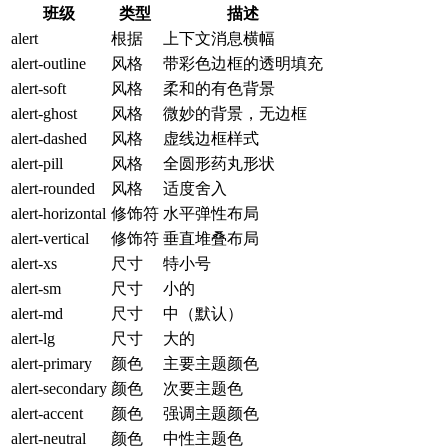
班级
类型
描述
alert
根据
上下文消息横幅
alert-outline
风格
带彩色边框的透明填充
alert-soft
风格
柔和的有色背景
alert-ghost
风格
微妙的背景，无边框
alert-dashed
风格
虚线边框样式
alert-pill
风格
全圆形药丸形状
alert-rounded
风格
适度舍入
alert-horizontal
修饰符
水平弹性布局
alert-vertical
修饰符
垂直堆叠布局
alert-xs
尺寸
特小号
alert-sm
尺寸
小的
alert-md
尺寸
中（默认）
alert-lg
尺寸
大的
alert-primary
颜色
主要主题颜色
alert-secondary
颜色
次要主题色
alert-accent
颜色
强调主题颜色
alert-neutral
颜色
中性主题色