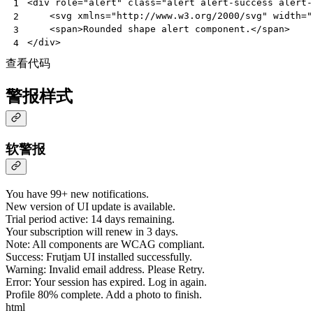
<
div
role
=
"alert"
class
=
"alert alert-success alert-
1
<
svg
xmlns
=
"http://www.w3.org/2000/svg"
width
=
"
2
<
span
>
Rounded shape alert component.
</
span
>
3
</
div
>
4
查看代码
警报样式
软警报
You have 99+ new notifications.
New version of UI update is available.
Trial period active: 14 days remaining.
Your subscription will renew in 3 days.
Note: All components are WCAG compliant.
Success: Frutjam UI installed successfully.
Warning: Invalid email address. Please Retry.
Error: Your session has expired. Log in again.
Profile 80% complete. Add a photo to finish.
html