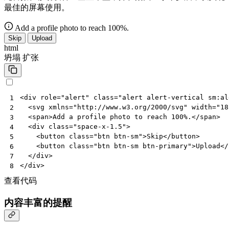
最佳的屏幕使用。
Add a profile photo to reach 100%.
Skip
Upload
html
坍塌
扩张
<
div
role
=
"alert"
class
=
"alert alert-vertical sm:al
1
<
svg
xmlns
=
"http://www.w3.org/2000/svg"
width
=
"18
2
<
span
>
Add a profile photo to reach 100%.
</
span
>
3
<
div
class
=
"space-x-1.5"
>
4
<
button
class
=
"btn btn-sm"
>
Skip
</
button
>
5
<
button
class
=
"btn btn-sm btn-primary"
>
Upload
</
6
</
div
>
7
</
div
>
8
查看代码
内容丰富的提醒