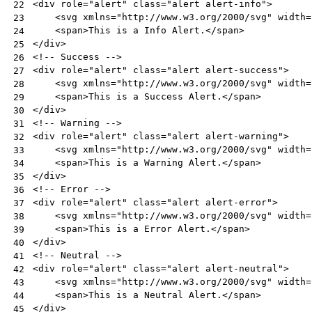
<
div
role
=
"alert"
class
=
"alert alert-info"
>
22
<
svg
xmlns
=
"http://www.w3.org/2000/svg"
width
=
23
<
span
>
This is a Info Alert.
</
span
>
24
</
div
>
25
<!-- Success -->
26
<
div
role
=
"alert"
class
=
"alert alert-success"
>
27
<
svg
xmlns
=
"http://www.w3.org/2000/svg"
width
=
28
<
span
>
This is a Success Alert.
</
span
>
29
</
div
>
30
<!-- Warning -->
31
<
div
role
=
"alert"
class
=
"alert alert-warning"
>
32
<
svg
xmlns
=
"http://www.w3.org/2000/svg"
width
=
33
<
span
>
This is a Warning Alert.
</
span
>
34
</
div
>
35
<!-- Error -->
36
<
div
role
=
"alert"
class
=
"alert alert-error"
>
37
<
svg
xmlns
=
"http://www.w3.org/2000/svg"
width
=
38
<
span
>
This is a Error Alert.
</
span
>
39
</
div
>
40
<!-- Neutral -->
41
<
div
role
=
"alert"
class
=
"alert alert-neutral"
>
42
<
svg
xmlns
=
"http://www.w3.org/2000/svg"
width
=
43
<
span
>
This is a Neutral Alert.
</
span
>
44
</
div
>
45