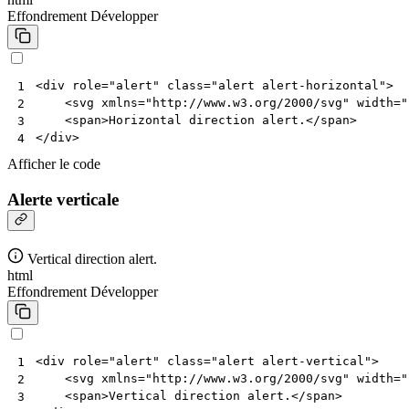
Effondrement
Développer
<
div
role
=
"alert"
class
=
"alert alert-horizontal"
>
1
<
svg
xmlns
=
"http://www.w3.org/2000/svg"
width
=
"
2
<
span
>
Horizontal direction alert.
</
span
>
3
</
div
>
4
Afficher le code
Alerte verticale
Vertical direction alert.
html
Effondrement
Développer
<
div
role
=
"alert"
class
=
"alert alert-vertical"
>
1
<
svg
xmlns
=
"http://www.w3.org/2000/svg"
width
=
"
2
<
span
>
Vertical direction alert.
</
span
>
3