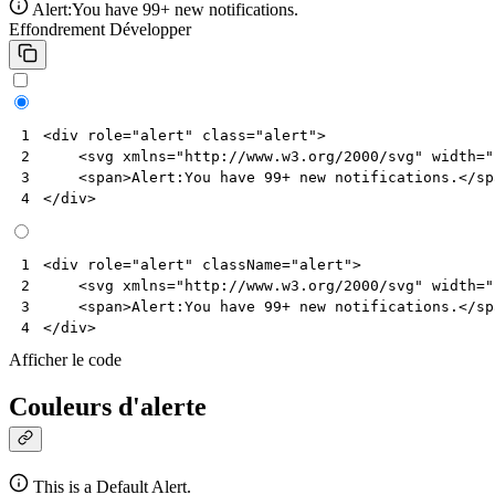
Alert:You have 99+ new notifications.
Effondrement
Développer
<
div
role
=
"alert"
class
=
"alert"
>
1
<
svg
xmlns
=
"http://www.w3.org/2000/svg"
width
=
"
2
<
span
>
Alert:You have 99+ new notifications.
</
sp
3
</
div
>
4
<
div
role
=
"alert"
className
=
"alert"
>
1
<
svg
xmlns
=
"http://www.w3.org/2000/svg"
width
=
"
2
<
span
>
Alert
:
You
have
99
+
new
notifications
.</
sp
3
</
div
>
4
Afficher le code
Couleurs d'alerte
This is a Default Alert.