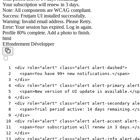
Your subscription will renew in 3 days.
Note: All components are WCAG compliant.
Success: Frutjam UI installed successfully.
Warning: Invalid email address. Please Retry.
Error: Your session has expired. Log in again.
Profile 80% complete. Add a photo to finish.
html
Effondrement
Développer
<
div
role
=
"alert"
class
=
"alert alert-dashed"
>
 1
<
span
>
You have 99+ new notifications.
</
span
>
 2
</
div
>
 3
<
div
role
=
"alert"
class
=
"alert alert-primary alert
 4
<
span
>
New version of UI update is available.
</
sp
 5
</
div
>
 6
<
div
role
=
"alert"
class
=
"alert alert-secondary ale
 7
<
span
>
Trial period active: 14 days remaining.
</
s
 8
</
div
>
 9
<
div
role
=
"alert"
class
=
"alert alert-accent alert-
10
<
span
>
Your subscription will renew in 3 days.
</
s
11
</
div
>
12
<
div
role
=
"alert"
class
=
"alert alert-info alert-da
13