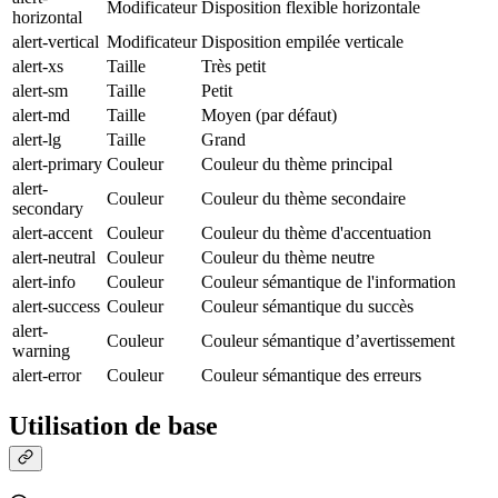
Modificateur
Disposition flexible horizontale
horizontal
alert-vertical
Modificateur
Disposition empilée verticale
alert-xs
Taille
Très petit
alert-sm
Taille
Petit
alert-md
Taille
Moyen (par défaut)
alert-lg
Taille
Grand
alert-primary
Couleur
Couleur du thème principal
alert-
Couleur
Couleur du thème secondaire
secondary
alert-accent
Couleur
Couleur du thème d'accentuation
alert-neutral
Couleur
Couleur du thème neutre
alert-info
Couleur
Couleur sémantique de l'information
alert-success
Couleur
Couleur sémantique du succès
alert-
Couleur
Couleur sémantique d’avertissement
warning
alert-error
Couleur
Couleur sémantique des erreurs
Utilisation de base