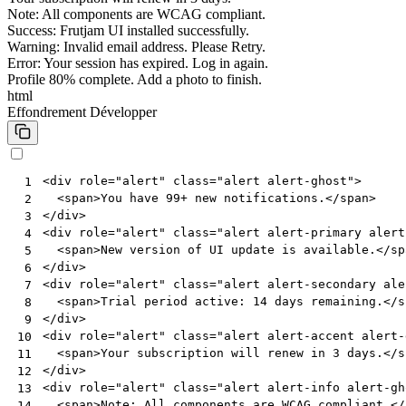
Note: All components are WCAG compliant.
Success: Frutjam UI installed successfully.
Warning: Invalid email address. Please Retry.
Error: Your session has expired. Log in again.
Profile 80% complete. Add a photo to finish.
html
Effondrement
Développer
<
div
role
=
"alert"
class
=
"alert alert-ghost"
>
 1
<
span
>
You have 99+ new notifications.
</
span
>
 2
</
div
>
 3
<
div
role
=
"alert"
class
=
"alert alert-primary alert
 4
<
span
>
New version of UI update is available.
</
sp
 5
</
div
>
 6
<
div
role
=
"alert"
class
=
"alert alert-secondary ale
 7
<
span
>
Trial period active: 14 days remaining.
</
s
 8
</
div
>
 9
<
div
role
=
"alert"
class
=
"alert alert-accent alert-
10
<
span
>
Your subscription will renew in 3 days.
</
s
11
</
div
>
12
<
div
role
=
"alert"
class
=
"alert alert-info alert-gh
13
<
span
>
Note: All components are WCAG compliant.
</
14