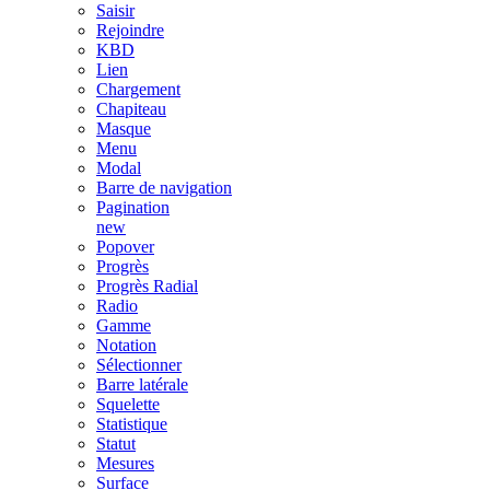
Saisir
Rejoindre
KBD
Lien
Chargement
Chapiteau
Masque
Menu
Modal
Barre de navigation
Pagination
new
Popover
Progrès
Progrès Radial
Radio
Gamme
Notation
Sélectionner
Barre latérale
Squelette
Statistique
Statut
Mesures
Surface