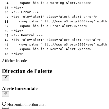
<
span
>
This is a Warning Alert.
</
span
>
34
</
div
>
35
<!-- Error -->
36
<
div
role
=
"alert"
class
=
"alert alert-error"
>
37
<
svg
xmlns
=
"http://www.w3.org/2000/svg"
width
=
38
<
span
>
This is a Error Alert.
</
span
>
39
</
div
>
40
<!-- Neutral -->
41
<
div
role
=
"alert"
class
=
"alert alert-neutral"
>
42
<
svg
xmlns
=
"http://www.w3.org/2000/svg"
width
=
43
<
span
>
This is a Neutral Alert.
</
span
>
44
</
div
>
45
Afficher le code
Direction de l'alerte
Alerte horizontale
Horizontal direction alert.
html