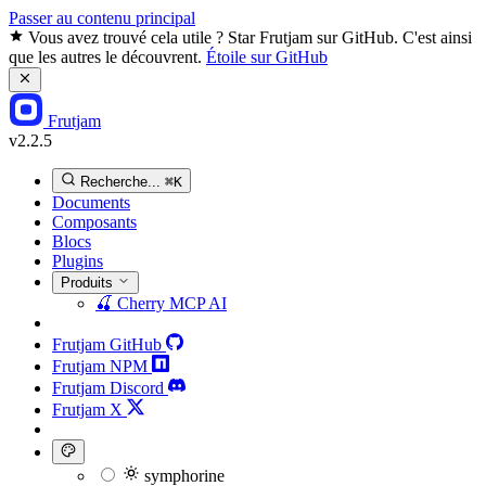
Passer au contenu principal
Vous avez trouvé cela utile ? Star Frutjam sur GitHub. C'est ainsi
que les autres le découvrent.
Étoile sur GitHub
Frutjam
v2.2.5
Recherche...
⌘K
Documents
Composants
Blocs
Plugins
Produits
🍒
Cherry MCP
AI
Frutjam GitHub
Frutjam NPM
Frutjam Discord
Frutjam X
symphorine