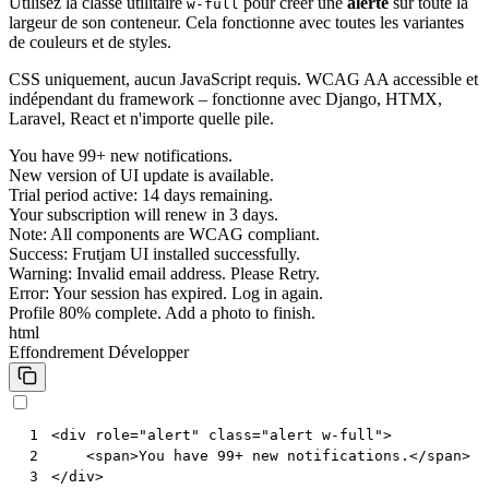
Utilisez la classe utilitaire
pour créer une
alerte
sur toute la
w-full
largeur de son conteneur. Cela fonctionne avec toutes les variantes
de couleurs et de styles.
CSS uniquement, aucun JavaScript requis. WCAG AA accessible et
indépendant du framework – fonctionne avec Django, HTMX,
Laravel, React et n'importe quelle pile.
You have 99+ new notifications.
New version of UI update is available.
Trial period active: 14 days remaining.
Your subscription will renew in 3 days.
Note: All components are WCAG compliant.
Success: Frutjam UI installed successfully.
Warning: Invalid email address. Please Retry.
Error: Your session has expired. Log in again.
Profile 80% complete. Add a photo to finish.
html
Effondrement
Développer
<
div
role
=
"alert"
class
=
"alert w-full"
>
 1
<
span
>
You have 99+ new notifications.
</
span
>
 2
</
div
>
 3