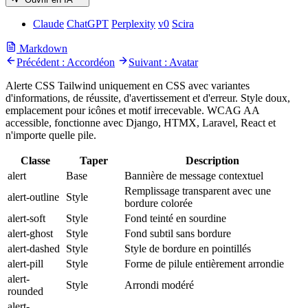
Claude
ChatGPT
Perplexity
v0
Scira
Markdown
Précédent : Accordéon
Suivant : Avatar
Alerte CSS Tailwind uniquement en CSS avec variantes
d'informations, de réussite, d'avertissement et d'erreur. Style doux,
emplacement pour icônes et motif irrecevable. WCAG AA
accessible, fonctionne avec Django, HTMX, Laravel, React et
n'importe quelle pile.
Classe
Taper
Description
alert
Base
Bannière de message contextuel
Remplissage transparent avec une
alert-outline
Style
bordure colorée
alert-soft
Style
Fond teinté en sourdine
alert-ghost
Style
Fond subtil sans bordure
alert-dashed
Style
Style de bordure en pointillés
alert-pill
Style
Forme de pilule entièrement arrondie
alert-
Style
Arrondi modéré
rounded
alert-