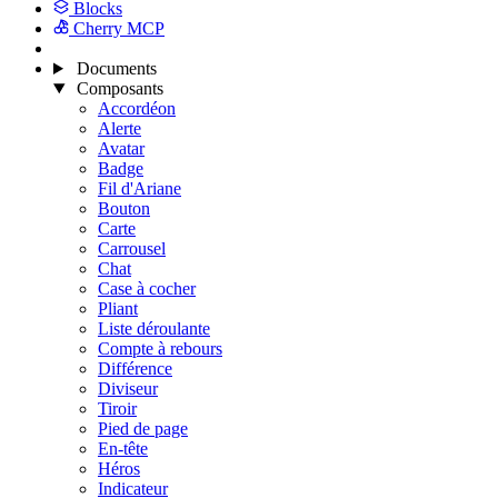
Blocks
Cherry MCP
Documents
Composants
Accordéon
Alerte
Avatar
Badge
Fil d'Ariane
Bouton
Carte
Carrousel
Chat
Case à cocher
Pliant
Liste déroulante
Compte à rebours
Différence
Diviseur
Tiroir
Pied de page
En-tête
Héros
Indicateur