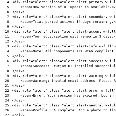
<
div
role
=
"alert"
class
=
"alert alert-primary w-ful
 4
<
span
>
New version of UI update is available.
</
 5
</
div
>
 6
<
div
role
=
"alert"
class
=
"alert alert-secondary w-f
 7
<
span
>
Trial period active: 14 days remaining.
<
 8
</
div
>
 9
<
div
role
=
"alert"
class
=
"alert alert-accent w-full
10
<
span
>
Your subscription will renew in 3 days.
<
11
</
div
>
12
<
div
role
=
"alert"
class
=
"alert alert-info w-full"
>
13
<
span
>
Note: All components are WCAG compliant.
14
</
div
>
15
<
div
role
=
"alert"
class
=
"alert alert-success w-ful
16
<
span
>
Success: Frutjam UI installed successful
17
</
div
>
18
<
div
role
=
"alert"
class
=
"alert alert-warning w-ful
19
<
span
>
Warning: Invalid email address. Please R
20
</
div
>
21
<
div
role
=
"alert"
class
=
"alert alert-error w-full"
22
<
span
>
Error: Your session has expired. Log in 
23
</
div
>
24
<
div
role
=
"alert"
class
=
"alert alert-neutral w-ful
25
<
span
>
Profile 80% complete. Add a photo to fin
26
</
div
>
27