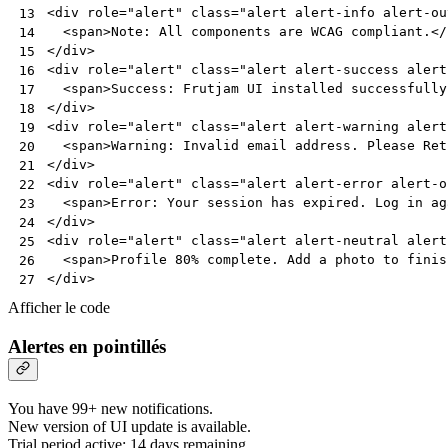
<
div
role
=
"alert"
class
=
"alert alert-info alert-ou
13
<
span
>
Note: All components are WCAG compliant.
</
14
</
div
>
15
<
div
role
=
"alert"
class
=
"alert alert-success alert
16
<
span
>
Success: Frutjam UI installed successfully
17
</
div
>
18
<
div
role
=
"alert"
class
=
"alert alert-warning alert
19
<
span
>
Warning: Invalid email address. Please Ret
20
</
div
>
21
<
div
role
=
"alert"
class
=
"alert alert-error alert-o
22
<
span
>
Error: Your session has expired. Log in ag
23
</
div
>
24
<
div
role
=
"alert"
class
=
"alert alert-neutral alert
25
<
span
>
Profile 80% complete. Add a photo to finis
26
</
div
>
27
Afficher le code
Alertes en pointillés
You have 99+ new notifications.
New version of UI update is available.
Trial period active: 14 days remaining.