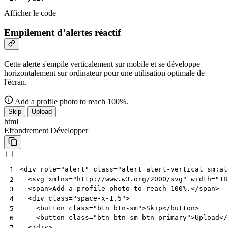
Afficher le code
Empilement d’alertes réactif
Cette alerte s'empile verticalement sur mobile et se développe
horizontalement sur ordinateur pour une utilisation optimale de
l'écran.
Add a profile photo to reach 100%.
Skip
Upload
html
Effondrement
Développer
<
div
role
=
"alert"
class
=
"alert alert-vertical sm:al
1
<
svg
xmlns
=
"http://www.w3.org/2000/svg"
width
=
"18
2
<
span
>
Add a profile photo to reach 100%.
</
span
>
3
<
div
class
=
"space-x-1.5"
>
4
<
button
class
=
"btn btn-sm"
>
Skip
</
button
>
5
<
button
class
=
"btn btn-sm btn-primary"
>
Upload
</
6
</
div
>
7