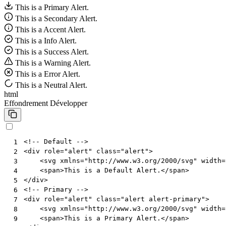
This is a Primary Alert.
This is a Secondary Alert.
This is a Accent Alert.
This is a Info Alert.
This is a Success Alert.
This is a Warning Alert.
This is a Error Alert.
This is a Neutral Alert.
html
Effondrement
Développer
<!-- Default -->
 1
<
div
role
=
"alert"
class
=
"alert"
>
 2
<
svg
xmlns
=
"http://www.w3.org/2000/svg"
width
=
 3
<
span
>
This is a Default Alert.
</
span
>
 4
</
div
>
 5
<!-- Primary -->
 6
<
div
role
=
"alert"
class
=
"alert alert-primary"
>
 7
<
svg
xmlns
=
"http://www.w3.org/2000/svg"
width
=
 8
<
span
>
This is a Primary Alert.
</
span
>
 9