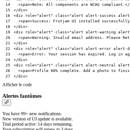
<
span
>
Note: All components are WCAG compliant.
</
14
</
div
>
15
<
div
role
=
"alert"
class
=
"alert alert-success alert
16
<
span
>
Success: Frutjam UI installed successfully
17
</
div
>
18
<
div
role
=
"alert"
class
=
"alert alert-warning alert
19
<
span
>
Warning: Invalid email address. Please Ret
20
</
div
>
21
<
div
role
=
"alert"
class
=
"alert alert-error alert-d
22
<
span
>
Error: Your session has expired. Log in ag
23
</
div
>
24
<
div
role
=
"alert"
class
=
"alert alert-neutral alert
25
<
span
>
Profile 80% complete. Add a photo to finis
26
</
div
>
27
Afficher le code
Alertes fantômes
You have 99+ new notifications.
New version of UI update is available.
Trial period active: 14 days remaining.
Your subscription will renew in 3 days.