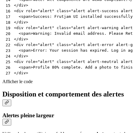
</
div
>
15
<
div
role
=
"alert"
class
=
"alert alert-success alert
16
<
span
>
Success: Frutjam UI installed successfully
17
</
div
>
18
<
div
role
=
"alert"
class
=
"alert alert-warning alert
19
<
span
>
Warning: Invalid email address. Please Ret
20
</
div
>
21
<
div
role
=
"alert"
class
=
"alert alert-error alert-g
22
<
span
>
Error: Your session has expired. Log in ag
23
</
div
>
24
<
div
role
=
"alert"
class
=
"alert alert-neutral alert
25
<
span
>
Profile 80% complete. Add a photo to finis
26
</
div
>
27
Afficher le code
Disposition et comportement des alertes
Alertes pleine largeur