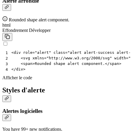
Alerte arrondie
Rounded shape alert component.
html
Effondrement
Développer
<
div
role
=
"alert"
class
=
"alert alert-success alert-
1
<
svg
xmlns
=
"http://www.w3.org/2000/svg"
width
=
"
2
<
span
>
Rounded shape alert component.
</
span
>
3
</
div
>
4
Afficher le code
Styles d'alerte
Alertes logicielles
You have 99+ new notifications.