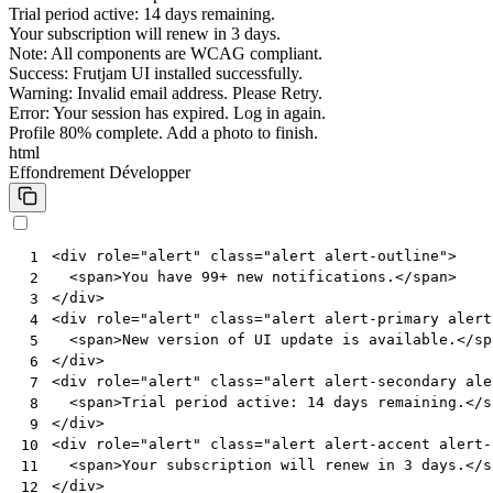
Trial period active: 14 days remaining.
Your subscription will renew in 3 days.
Note: All components are WCAG compliant.
Success: Frutjam UI installed successfully.
Warning: Invalid email address. Please Retry.
Error: Your session has expired. Log in again.
Profile 80% complete. Add a photo to finish.
html
Effondrement
Développer
<
div
role
=
"alert"
class
=
"alert alert-outline"
>
 1
<
span
>
You have 99+ new notifications.
</
span
>
 2
</
div
>
 3
<
div
role
=
"alert"
class
=
"alert alert-primary alert
 4
<
span
>
New version of UI update is available.
</
sp
 5
</
div
>
 6
<
div
role
=
"alert"
class
=
"alert alert-secondary ale
 7
<
span
>
Trial period active: 14 days remaining.
</
s
 8
</
div
>
 9
<
div
role
=
"alert"
class
=
"alert alert-accent alert-
10
<
span
>
Your subscription will renew in 3 days.
</
s
11
</
div
>
12