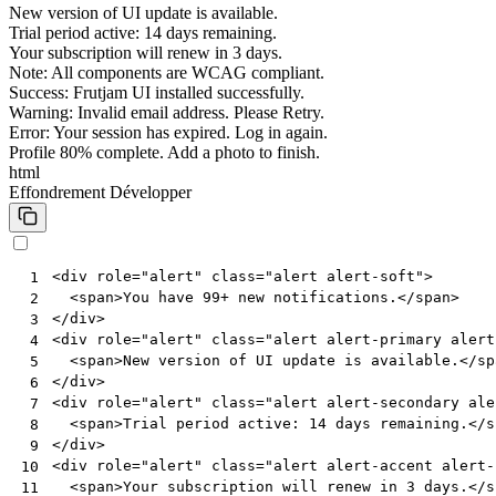
New version of UI update is available.
Trial period active: 14 days remaining.
Your subscription will renew in 3 days.
Note: All components are WCAG compliant.
Success: Frutjam UI installed successfully.
Warning: Invalid email address. Please Retry.
Error: Your session has expired. Log in again.
Profile 80% complete. Add a photo to finish.
html
Effondrement
Développer
<
div
role
=
"alert"
class
=
"alert alert-soft"
>
 1
<
span
>
You have 99+ new notifications.
</
span
>
 2
</
div
>
 3
<
div
role
=
"alert"
class
=
"alert alert-primary alert
 4
<
span
>
New version of UI update is available.
</
sp
 5
</
div
>
 6
<
div
role
=
"alert"
class
=
"alert alert-secondary ale
 7
<
span
>
Trial period active: 14 days remaining.
</
s
 8
</
div
>
 9
<
div
role
=
"alert"
class
=
"alert alert-accent alert-
10
<
span
>
Your subscription will renew in 3 days.
</
s
11