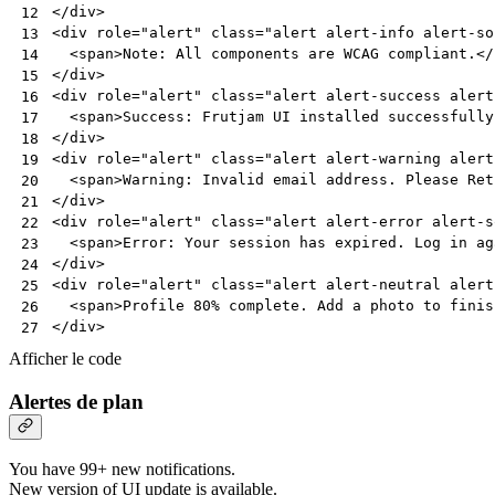
</
div
>
12
<
div
role
=
"alert"
class
=
"alert alert-info alert-so
13
<
span
>
Note: All components are WCAG compliant.
</
14
</
div
>
15
<
div
role
=
"alert"
class
=
"alert alert-success alert
16
<
span
>
Success: Frutjam UI installed successfully
17
</
div
>
18
<
div
role
=
"alert"
class
=
"alert alert-warning alert
19
<
span
>
Warning: Invalid email address. Please Ret
20
</
div
>
21
<
div
role
=
"alert"
class
=
"alert alert-error alert-s
22
<
span
>
Error: Your session has expired. Log in ag
23
</
div
>
24
<
div
role
=
"alert"
class
=
"alert alert-neutral alert
25
<
span
>
Profile 80% complete. Add a photo to finis
26
</
div
>
27
Afficher le code
Alertes de plan
You have 99+ new notifications.
New version of UI update is available.