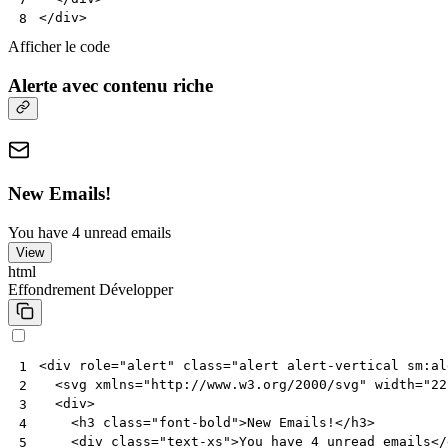
</
div
>
8
Afficher le code
Alerte avec contenu riche
New Emails!
You have 4 unread emails
View
html
Effondrement
Développer
<
div
role
=
"alert"
class
=
"alert alert-vertical sm:al
1
<
svg
xmlns
=
"http://www.w3.org/2000/svg"
width
=
"22
2
<
div
>
3
<
h3
class
=
"font-bold"
>
New Emails!
</
h3
>
4
<
div
class
=
"text-xs"
>
You have 4 unread emails
</
5