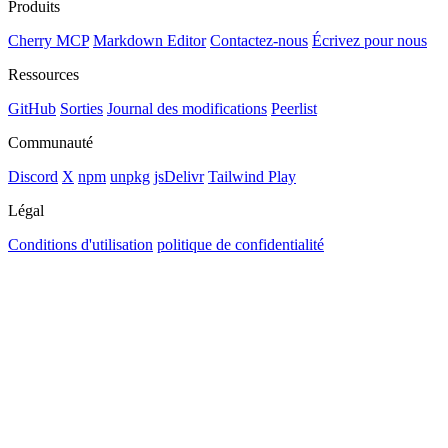
Produits
Cherry MCP
Markdown Editor
Contactez-nous
Écrivez pour nous
Ressources
GitHub
Sorties
Journal des modifications
Peerlist
Communauté
Discord
X
npm
unpkg
jsDelivr
Tailwind Play
Légal
Conditions d'utilisation
politique de confidentialité