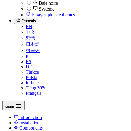
Baie noire
Système
Essayez plus de thèmes
Français
EN
中文
繁體
日本語
한국어
PT
ES
DE
Türkçe
Polski
Indonesia
Tiếng Việt
Français
Menu
Introduction
Installation
Components