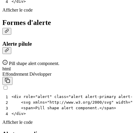
</
div
>
4
Afficher le code
Formes d'alerte
Alerte pilule
Pill shape alert component.
html
Effondrement
Développer
<
div
role
=
"alert"
class
=
"alert alert-primary alert-
1
<
svg
xmlns
=
"http://www.w3.org/2000/svg"
width
=
"
2
<
span
>
Pill shape alert component.
</
span
>
3
</
div
>
4
Afficher le code