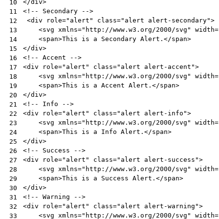
</
div
>
10
<!-- Secondary -->
11
<
div
role
=
"alert"
class
=
"alert alert-secondary"
>
12
<
svg
xmlns
=
"http://www.w3.org/2000/svg"
width
=
13
<
span
>
This is a Secondary Alert.
</
span
>
14
</
div
>
15
<!-- Accent -->
16
<
div
role
=
"alert"
class
=
"alert alert-accent"
>
17
<
svg
xmlns
=
"http://www.w3.org/2000/svg"
width
=
18
<
span
>
This is a Accent Alert.
</
span
>
19
</
div
>
20
<!-- Info -->
21
<
div
role
=
"alert"
class
=
"alert alert-info"
>
22
<
svg
xmlns
=
"http://www.w3.org/2000/svg"
width
=
23
<
span
>
This is a Info Alert.
</
span
>
24
</
div
>
25
<!-- Success -->
26
<
div
role
=
"alert"
class
=
"alert alert-success"
>
27
<
svg
xmlns
=
"http://www.w3.org/2000/svg"
width
=
28
<
span
>
This is a Success Alert.
</
span
>
29
</
div
>
30
<!-- Warning -->
31
<
div
role
=
"alert"
class
=
"alert alert-warning"
>
32
<
svg
xmlns
=
"http://www.w3.org/2000/svg"
width
=
33