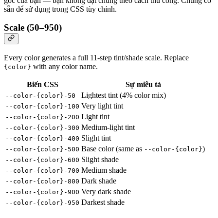
gốc của bạn — bạn không đặt chúng theo cách thủ công. Chúng có
sẵn để sử dụng trong CSS tùy chỉnh.
Scale (50–950)
Every color generates a full 11-step tint/shade scale. Replace
with any color name.
{color}
Biến CSS
Sự miêu tả
Lightest tint (4% color mix)
--color-{color}-50
Very light tint
--color-{color}-100
Light tint
--color-{color}-200
Medium-light tint
--color-{color}-300
Slight tint
--color-{color}-400
Base color (same as
)
--color-{color}-500
--color-{color}
Slight shade
--color-{color}-600
Medium shade
--color-{color}-700
Dark shade
--color-{color}-800
Very dark shade
--color-{color}-900
Darkest shade
--color-{color}-950