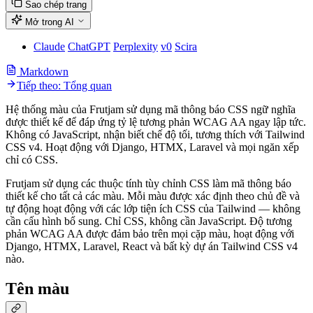
Sao chép trang
Mở trong AI
Claude
ChatGPT
Perplexity
v0
Scira
Markdown
Tiếp theo: Tổng quan
Hệ thống màu của Frutjam sử dụng mã thông báo CSS ngữ nghĩa
được thiết kế để đáp ứng tỷ lệ tương phản WCAG AA ngay lập tức.
Không có JavaScript, nhận biết chế độ tối, tương thích với Tailwind
CSS v4. Hoạt động với Django, HTMX, Laravel và mọi ngăn xếp
chỉ có CSS.
Frutjam sử dụng các thuộc tính tùy chỉnh CSS làm mã thông báo
thiết kế cho tất cả các màu. Mỗi màu được xác định theo chủ đề và
tự động hoạt động với các lớp tiện ích CSS của Tailwind — không
cần cấu hình bổ sung. Chỉ CSS, không cần JavaScript. Độ tương
phản WCAG AA được đảm bảo trên mọi cặp màu, hoạt động với
Django, HTMX, Laravel, React và bất kỳ dự án Tailwind CSS v4
nào.
Tên màu