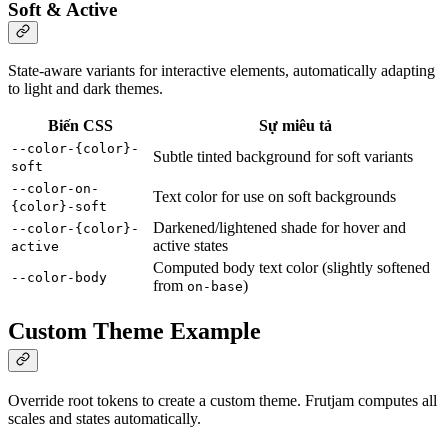
Soft & Active
State-aware variants for interactive elements, automatically adapting
to light and dark themes.
Biến CSS
Sự miêu tả
--color-{color}-
Subtle tinted background for soft variants
soft
--color-on-
Text color for use on soft backgrounds
{color}-soft
Darkened/lightened shade for hover and
--color-{color}-
active states
active
Computed body text color (slightly softened
--color-body
from
)
on-base
Custom Theme Example
Override root tokens to create a custom theme. Frutjam computes all
scales and states automatically.