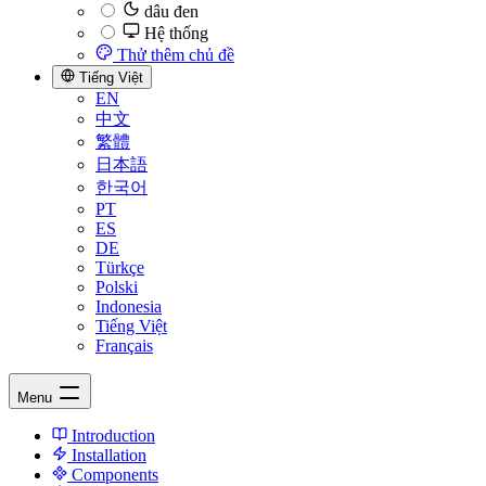
dâu đen
Hệ thống
Thử thêm chủ đề
Tiếng Việt
EN
中文
繁體
日本語
한국어
PT
ES
DE
Türkçe
Polski
Indonesia
Tiếng Việt
Français
Menu
Introduction
Installation
Components