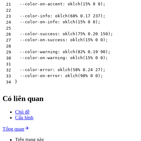
--color-on-accent
:
oklch
(
15
%
0
0
);
21
22
--color-info
:
oklch
(
68
%
0.17
237
);
23
--color-on-info
:
oklch
(
15
%
0
0
);
24
25
--color-success
:
oklch
(
75
%
0.20
150
);
26
--color-on-success
:
oklch
(
15
%
0
0
);
27
28
--color-warning
:
oklch
(
82
%
0.19
90
);
29
--color-on-warning
:
oklch
(
15
%
0
0
);
30
31
--color-error
:
oklch
(
58
%
0.24
27
);
32
--color-on-error
:
oklch
(
98
%
0
0
);
33
}
34
Có liên quan
Chủ đề
Cấu hình
Tổng quan
Trên trang này