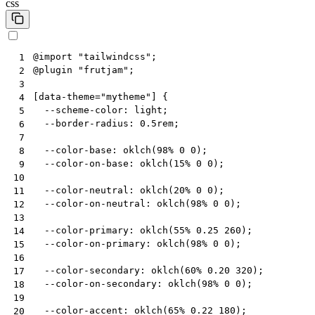
css
@
import
"tailwindcss"
;
 1
@
plugin
"frutjam"
;
 2
 3
[
data-theme
=
"mytheme"
]
{
 4
--scheme-color
:
light
;
 5
--border-radius
:
0.5
rem
;
 6
 7
--color-base
:
oklch
(
98
%
0
0
);
 8
--color-on-base
:
oklch
(
15
%
0
0
);
 9
10
--color-neutral
:
oklch
(
20
%
0
0
);
11
--color-on-neutral
:
oklch
(
98
%
0
0
);
12
13
--color-primary
:
oklch
(
55
%
0.25
260
);
14
--color-on-primary
:
oklch
(
98
%
0
0
);
15
16
--color-secondary
:
oklch
(
60
%
0.20
320
);
17
--color-on-secondary
:
oklch
(
98
%
0
0
);
18
19
--color-accent
:
oklch
(
65
%
0.22
180
);
20