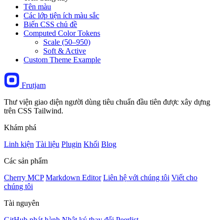
Tên màu
Các lớp tiện ích màu sắc
Biến CSS chủ đề
Computed Color Tokens
Scale (50–950)
Soft & Active
Custom Theme Example
Frutjam
Thư viện giao diện người dùng tiêu chuẩn đầu tiên được xây dựng
trên CSS Tailwind.
Khám phá
Linh kiện
Tài liệu
Plugin
Khối
Blog
Các sản phẩm
Cherry MCP
Markdown Editor
Liên hệ với chúng tôi
Viết cho
chúng tôi
Tài nguyên
GitHub
phát hành
Nhật ký thay đổi
Peerlist