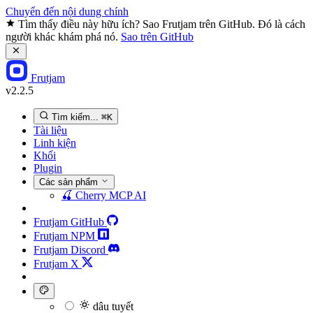
Chuyển đến nội dung chính
Tìm thấy điều này hữu ích? Sao Frutjam trên GitHub. Đó là cách
người khác khám phá nó.
Sao trên GitHub
Frutjam
v2.2.5
Tìm kiếm...
⌘K
Tài liệu
Linh kiện
Khối
Plugin
Các sản phẩm
🍒
Cherry MCP
AI
Frutjam GitHub
Frutjam NPM
Frutjam Discord
Frutjam X
dâu tuyết