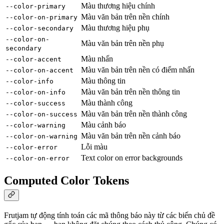
Màu thương hiệu chính
--color-primary
Màu văn bản trên nền chính
--color-on-primary
Màu thương hiệu phụ
--color-secondary
--color-on-
Màu văn bản trên nền phụ
secondary
Màu nhấn
--color-accent
Màu văn bản trên nền có điểm nhấn
--color-on-accent
Màu thông tin
--color-info
Màu văn bản trên nền thông tin
--color-on-info
Màu thành công
--color-success
Màu văn bản trên nền thành công
--color-on-success
Màu cảnh báo
--color-warning
Màu văn bản trên nền cảnh báo
--color-on-warning
Lỗi màu
--color-error
Text color on error backgrounds
--color-on-error
Computed Color Tokens
Frutjam tự động tính toán các mã thông báo này từ các biến chủ đề