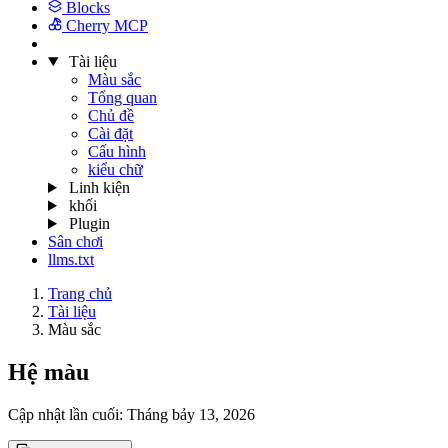
Blocks
Cherry MCP
Tài liệu
Màu sắc
Tổng quan
Chủ đề
Cài đặt
Cấu hình
kiểu chữ
Linh kiện
khối
Plugin
Sân chơi
llms.txt
Trang chủ
Tài liệu
Màu sắc
Hệ màu
Cập nhật lần cuối:
Tháng bảy 13, 2026