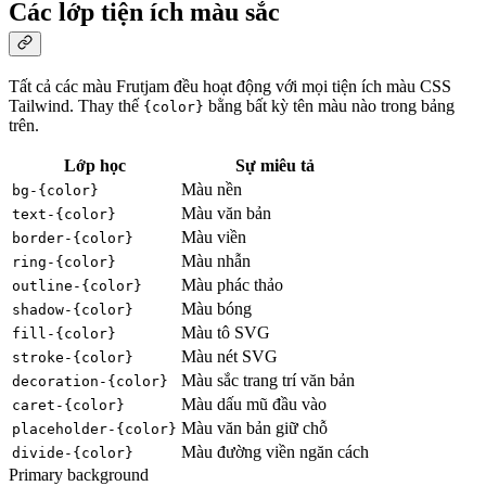
Các lớp tiện ích màu sắc
Tất cả các màu Frutjam đều hoạt động với mọi tiện ích màu CSS
Tailwind. Thay thế
bằng bất kỳ tên màu nào trong bảng
{color}
trên.
Lớp học
Sự miêu tả
Màu nền
bg-{color}
Màu văn bản
text-{color}
Màu viền
border-{color}
Màu nhẫn
ring-{color}
Màu phác thảo
outline-{color}
Màu bóng
shadow-{color}
Màu tô SVG
fill-{color}
Màu nét SVG
stroke-{color}
Màu sắc trang trí văn bản
decoration-{color}
Màu dấu mũ đầu vào
caret-{color}
Màu văn bản giữ chỗ
placeholder-{color}
Màu đường viền ngăn cách
divide-{color}
Primary background