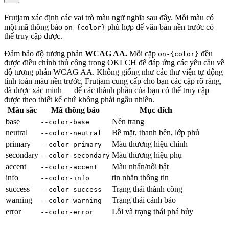
Frutjam xác định các vai trò màu ngữ nghĩa sau đây. Mỗi màu có
một mã thông báo
phù hợp để văn bản nền trước có
on-{color}
thể truy cập được.
Đảm bảo độ tương phản
WCAG AA.
Mỗi cặp
đều
on-{color}
được điều chỉnh thủ công trong OKLCH để đáp ứng các yêu cầu về
độ tương phản WCAG AA. Không giống như các thư viện tự động
tính toán màu nền trước, Frutjam cung cấp cho bạn các cặp rõ ràng,
đã được xác minh — để các thành phần của bạn có thể truy cập
được theo thiết kế chứ không phải ngẫu nhiên.
Màu sắc
Mã thông báo
Mục đích
base
Nền trang
--color-base
neutral
Bề mặt, thanh bên, lớp phủ
--color-neutral
primary
Màu thương hiệu chính
--color-primary
secondary
Màu thương hiệu phụ
--color-secondary
accent
Màu nhấn/nổi bật
--color-accent
info
tin nhắn thông tin
--color-info
success
Trạng thái thành công
--color-success
warning
Trạng thái cảnh báo
--color-warning
error
Lỗi và trạng thái phá hủy
--color-error