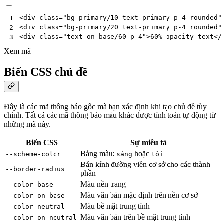
<
div
class
=
"bg-primary/10 text-primary p-4 rounded"
1
<
div
class
=
"bg-primary/20 text-primary p-4 rounded"
2
<
div
class
=
"text-on-base/60 p-4"
>
60% opacity text
</
3
Xem mã
Biến CSS chủ đề
Đây là các mã thông báo gốc mà bạn xác định khi tạo chủ đề tùy
chỉnh. Tất cả các mã thông báo màu khác được tính toán tự động từ
những mã này.
Biến CSS
Sự miêu tả
Bảng màu:
hoặc
--scheme-color
sáng
tối
Bán kính đường viền cơ sở cho các thành
--border-radius
phần
Màu nền trang
--color-base
Màu văn bản mặc định trên nền cơ sở
--color-on-base
Màu bề mặt trung tính
--color-neutral
Màu văn bản trên bề mặt trung tính
--color-on-neutral