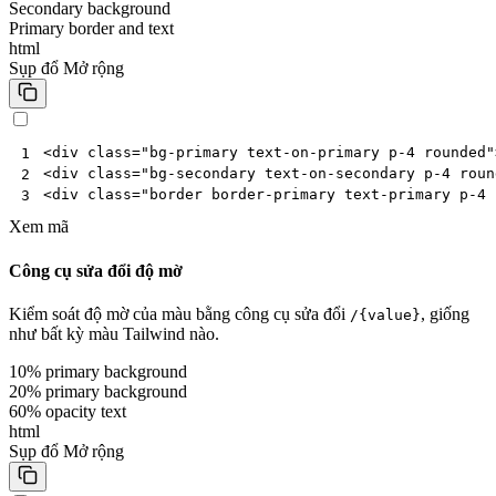
Secondary background
Primary border and text
html
Sụp đổ
Mở rộng
<
div
class
=
"bg-primary text-on-primary p-4 rounded"
1
<
div
class
=
"bg-secondary text-on-secondary p-4 roun
2
<
div
class
=
"border border-primary text-primary p-4 
3
Xem mã
Công cụ sửa đổi độ mờ
Kiểm soát độ mờ của màu bằng công cụ sửa đổi
, giống
/{value}
như bất kỳ màu Tailwind nào.
10% primary background
20% primary background
60% opacity text
html
Sụp đổ
Mở rộng