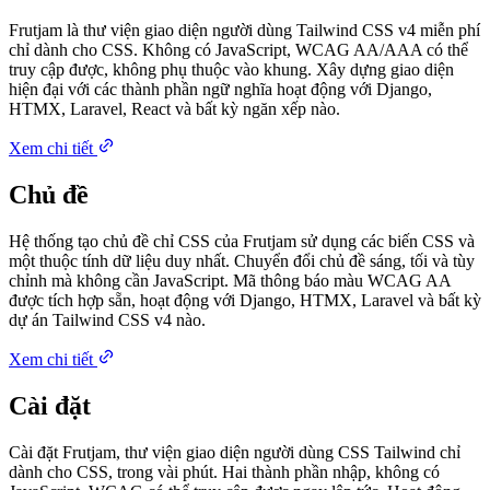
Frutjam là thư viện giao diện người dùng Tailwind CSS v4 miễn phí
chỉ dành cho CSS. Không có JavaScript, WCAG AA/AAA có thể
truy cập được, không phụ thuộc vào khung. Xây dựng giao diện
hiện đại với các thành phần ngữ nghĩa hoạt động với Django,
HTMX, Laravel, React và bất kỳ ngăn xếp nào.
Xem chi tiết
Chủ đề
Hệ thống tạo chủ đề chỉ CSS của Frutjam sử dụng các biến CSS và
một thuộc tính dữ liệu duy nhất. Chuyển đổi chủ đề sáng, tối và tùy
chỉnh mà không cần JavaScript. Mã thông báo màu WCAG AA
được tích hợp sẵn, hoạt động với Django, HTMX, Laravel và bất kỳ
dự án Tailwind CSS v4 nào.
Xem chi tiết
Cài đặt
Cài đặt Frutjam, thư viện giao diện người dùng CSS Tailwind chỉ
dành cho CSS, trong vài phút. Hai thành phần nhập, không có