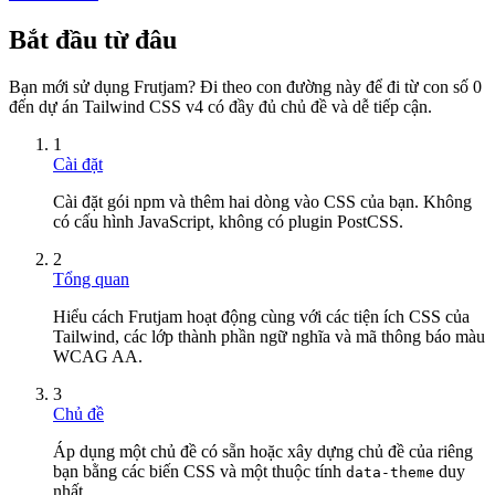
Bắt đầu từ đâu
Bạn mới sử dụng Frutjam? Đi theo con đường này để đi từ con số 0
đến dự án Tailwind CSS v4 có đầy đủ chủ đề và dễ tiếp cận.
1
Cài đặt
Cài đặt gói npm và thêm hai dòng vào CSS của bạn. Không
có cấu hình JavaScript, không có plugin PostCSS.
2
Tổng quan
Hiểu cách Frutjam hoạt động cùng với các tiện ích CSS của
Tailwind, các lớp thành phần ngữ nghĩa và mã thông báo màu
WCAG AA.
3
Chủ đề
Áp dụng một chủ đề có sẵn hoặc xây dựng chủ đề của riêng
bạn bằng các biến CSS và một thuộc tính
duy
data-theme
nhất.