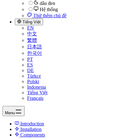
dâu đen
Hệ thống
Thử thêm chủ đề
Tiếng Việt
EN
中文
繁體
日本語
한국어
PT
ES
DE
Türkçe
Polski
Indonesia
Tiếng Việt
Français
Menu
Introduction
Installation
Components