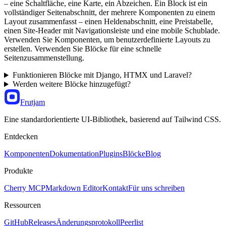
– ​​eine Schaltfläche, eine Karte, ein Abzeichen. Ein Block ist ein
vollständiger Seitenabschnitt, der mehrere Komponenten zu einem
Layout zusammenfasst – einen Heldenabschnitt, eine Preistabelle,
einen Site-Header mit Navigationsleiste und eine mobile Schublade.
Verwenden Sie Komponenten, um benutzerdefinierte Layouts zu
erstellen. Verwenden Sie Blöcke für eine schnelle
Seitenzusammenstellung.
Funktionieren Blöcke mit Django, HTMX und Laravel?
Werden weitere Blöcke hinzugefügt?
Frutjam
Eine standardorientierte UI-Bibliothek, basierend auf Tailwind CSS.
Entdecken
Komponenten
Dokumentation
Plugins
Blöcke
Blog
Produkte
Cherry MCP
Markdown Editor
Kontakt
Für uns schreiben
Ressourcen
GitHub
Releases
Änderungsprotokoll
Peerlist