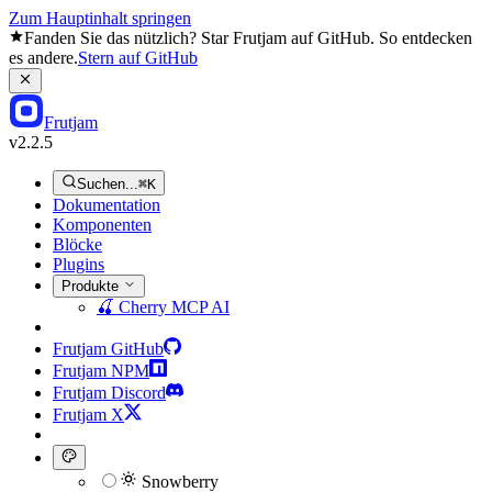
Zum Hauptinhalt springen
Fanden Sie das nützlich? Star Frutjam auf GitHub. So entdecken
es andere.
Stern auf GitHub
Frutjam
v2.2.5
Suchen...
⌘K
Dokumentation
Komponenten
Blöcke
Plugins
Produkte
🍒
Cherry MCP
AI
Frutjam GitHub
Frutjam NPM
Frutjam Discord
Frutjam X
Snowberry