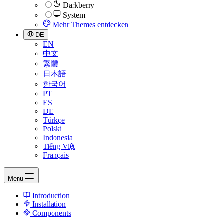
Darkberry
System
Mehr Themes entdecken
DE
EN
中文
繁體
日本語
한국어
PT
ES
DE
Türkçe
Polski
Indonesia
Tiếng Việt
Français
Menu
Introduction
Installation
Components