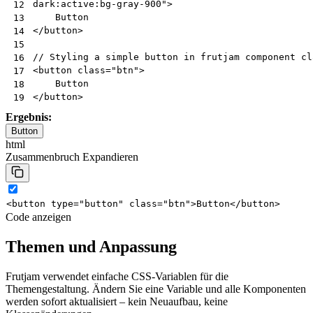
dark:active:bg-gray-900"
>
12
13
</
button
>
14
15
16
<
button
class
=
"btn"
>
17
18
</
button
>
19
Ergebnis:
Button
html
Zusammenbruch
Expandieren
<
button
type
=
"button"
class
=
"btn"
>
Button
</
button
>
Code anzeigen
Themen und Anpassung
Frutjam verwendet einfache CSS-Variablen für die
Themengestaltung. Ändern Sie eine Variable und alle Komponenten
werden sofort aktualisiert – kein Neuaufbau, keine