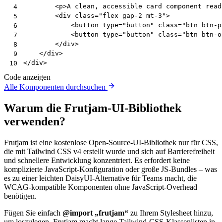
<
p
>
A clean, accessible card component read
 4
<
div
class
=
"flex gap-2 mt-3"
>
 5
<
button
type
=
"button"
class
=
"btn btn-p
 6
<
button
type
=
"button"
class
=
"btn btn-o
 7
</
div
>
 8
</
div
>
 9
</
div
>
10
Code anzeigen
Alle Komponenten durchsuchen
Warum die Frutjam-UI-Bibliothek
verwenden?
Frutjam ist eine kostenlose Open-Source-UI-Bibliothek nur für CSS,
die mit Tailwind CSS v4 erstellt wurde und sich auf Barrierefreiheit
und schnellere Entwicklung konzentriert. Es erfordert keine
komplizierte JavaScript-Konfiguration oder große JS-Bundles – was
es zu einer leichten DaisyUI-Alternative für Teams macht, die
WCAG-kompatible Komponenten ohne JavaScript-Overhead
benötigen.
Fügen Sie einfach
@import „frutjam“
zu Ihrem Stylesheet hinzu,
um loszulegen. Frutjam macht lange Tailwind-CSS-Klassenlisten in