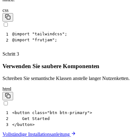
css
@
import
"tailwindcss"
;
1
@
import
"frutjam"
;
2
Schritt 3
Verwenden Sie saubere Komponenten
Schreiben Sie semantische Klassen anstelle langer Nutzenketten.
html
<
button
class
=
"btn btn-primary"
>
1
2
</
button
>
3
Vollständige Installationsanleitung