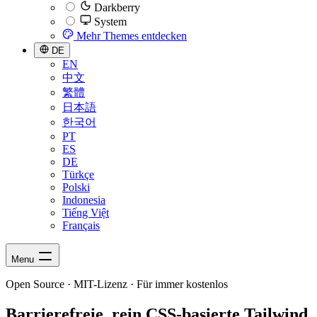
Darkberry
System
Mehr Themes entdecken
DE
EN
中文
繁體
日本語
한국어
PT
ES
DE
Türkçe
Polski
Indonesia
Tiếng Việt
Français
Menu
Open Source · MIT-Lizenz · Für immer kostenlos
Barrierefreie, rein CSS-basierte Tailwind