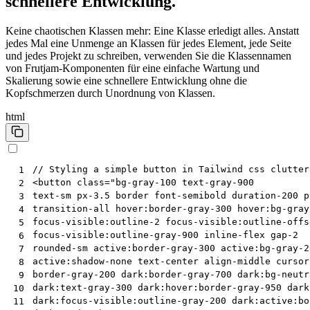
schnellere Entwicklung.
Keine chaotischen Klassen mehr: Eine Klasse erledigt alles. Anstatt
jedes Mal eine Unmenge an Klassen für jedes Element, jede Seite
und jedes Projekt zu schreiben, verwenden Sie die Klassennamen
von Frutjam-Komponenten für eine einfache Wartung und
Skalierung sowie eine schnellere Entwicklung ohne die
Kopfschmerzen durch Unordnung von Klassen.
html
 1
<
button
class
=
"bg-gray-100 text-gray-900
 2
text-sm px-3.5 border font-semibold duration-200 p
 3
transition-all hover:border-gray-300 hover:bg-gray
 4
focus-visible:outline-2 focus-visible:outline-offs
 5
focus-visible:outline-gray-900 inline-flex gap-2
 6
rounded-sm active:border-gray-300 active:bg-gray-2
 7
active:shadow-none text-center align-middle cursor
 8
border-gray-200 dark:border-gray-700 dark:bg-neutr
 9
dark:text-gray-300 dark:hover:border-gray-950 dark
10
dark:focus-visible:outline-gray-200 dark:active:bo
11