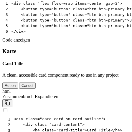
<
div
class
=
"flex flex-wrap items-center gap-2"
>
1
<
button
type
=
"button"
class
=
"btn btn-primary bt
2
<
button
type
=
"button"
class
=
"btn btn-primary bt
3
<
button
type
=
"button"
class
=
"btn btn-primary"
>
B
4
<
button
type
=
"button"
class
=
"btn btn-primary bt
5
</
div
>
6
Code anzeigen
Karte
Card Title
A clean, accessible card component ready to use in any project.
Action
Cancel
html
Zusammenbruch
Expandieren
<
div
class
=
"card card-sm card-outline"
>
 1
<
div
class
=
"card-content"
>
 2
<
h4
class
=
"card-title"
>
Card Title
</
h4
>
 3