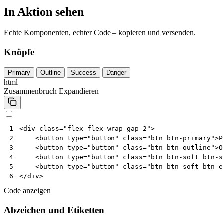
In Aktion sehen
Echte Komponenten, echter Code – kopieren und versenden.
Knöpfe
Primary
Outline
Success
Danger
html
Zusammenbruch
Expandieren
<
div
class
=
"flex flex-wrap gap-2"
>
1
<
button
type
=
"button"
class
=
"btn btn-primary"
>
P
2
<
button
type
=
"button"
class
=
"btn btn-outline"
>
O
3
<
button
type
=
"button"
class
=
"btn btn-soft btn-s
4
<
button
type
=
"button"
class
=
"btn btn-soft btn-e
5
</
div
>
6
Code anzeigen
Abzeichen und Etiketten