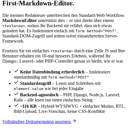
First-Markdown-Editor.
Die meisten Redakteure unterbrechen den Standard-Web-Workflow.
MarkdownEditor
unterstützt dies – er sitzt direkt über einem
, sodass Ihr Backend nie erfährt, dass sich etwas
<textarea>
geändert hat. Es funktioniert einfach mit
,
form method="POST"
Standard-DOM-Zugriff und jedem sofort einsatzbereiten Server-
Framework.
Ersetzen Sie ein einfaches
durch eine Zeile JS und Ihre
<textarea>
Benutzer erhalten ein 10-mal besseres Erlebnis, während Ihr
Django-, Laravel- oder PHP-Controller genau so bleibt, wie er war.
Keine Datenbindung erforderlich
– funktioniert
standardmäßig mit
form method="POST"
Standardzugriff
– Lesen und Schreiben mit
wie bei jeder Eingabe
element.value
Backend-agnostisch
– PHP, Django, Node.js, Laravel,
Rails – alle lesen nur einen einfachen String
~116 KB
– Hybrid-WYSIWYG + einfacher Modus, RTL,
Bild-Upload, Live-Vorschau, keine CSS-Konflikte
Vollständige Dokumentation anzeigen