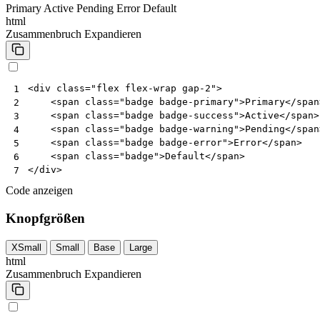
Primary
Active
Pending
Error
Default
html
Zusammenbruch
Expandieren
<
div
class
=
"flex flex-wrap gap-2"
>
1
<
span
class
=
"badge badge-primary"
>
Primary
</
span
2
<
span
class
=
"badge badge-success"
>
Active
</
span
>
3
<
span
class
=
"badge badge-warning"
>
Pending
</
span
4
<
span
class
=
"badge badge-error"
>
Error
</
span
>
5
<
span
class
=
"badge"
>
Default
</
span
>
6
</
div
>
7
Code anzeigen
Knopfgrößen
XSmall
Small
Base
Large
html
Zusammenbruch
Expandieren