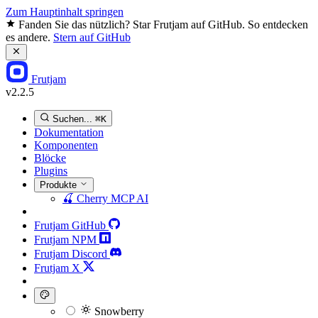
Zum Hauptinhalt springen
Fanden Sie das nützlich? Star Frutjam auf GitHub. So entdecken
es andere.
Stern auf GitHub
Frutjam
v2.2.5
Suchen...
⌘K
Dokumentation
Komponenten
Blöcke
Plugins
Produkte
🍒
Cherry MCP
AI
Frutjam GitHub
Frutjam NPM
Frutjam Discord
Frutjam X
Snowberry