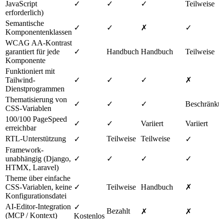
JavaScript
✓
✓
✓
Teilweise
erforderlich)
Semantische
✓
✓
✗
✓
Komponentenklassen
WCAG AA-Kontrast
garantiert für jede
✓
Handbuch
Handbuch
Teilweise
Komponente
Funktioniert mit
Tailwind-
✓
✓
✓
✗
Dienstprogrammen
Thematisierung von
✓
✓
✓
Beschränk
CSS-Variablen
100/100 PageSpeed ​​
✓
✓
Variiert
Variiert
erreichbar
RTL-Unterstützung
Teilweise
Teilweise
✓
✓
Framework-
unabhängig (Django,
✓
✓
✓
✓
HTMX, Laravel)
Theme über einfache
CSS-Variablen, keine
✓
Teilweise
Handbuch
✗
Konfigurationsdatei
AI-Editor-Integration
✓
Bezahlt
✗
✗
(MCP / Kontext)
Kostenlos