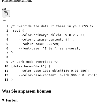
Klassenänderungen.
css
/* Override the default theme in your CSS */
 1
:
root
{
 2
--color-primary
:
oklch
(
55
%
0.2
250
);
 3
--color-primary-content
:
#fff
;
 4
--radius-base
:
0.5
rem
;
 5
--font-base
:
"Inter"
,
sans-serif
;
 6
}
 7
 8
/* Dark mode overrides */
 9
[
data-theme
=
"dark"
]
{
10
--color-base-100
:
oklch
(
15
%
0.01
250
);
11
--color-base-content
:
oklch
(
90
%
0.01
250
);
12
}
13
Was Sie anpassen können
Farben