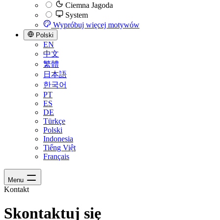
Ciemna Jagoda
System
Wypróbuj więcej motywów
Polski
EN
中文
繁體
日本語
한국어
PT
ES
DE
Türkçe
Polski
Indonesia
Tiếng Việt
Français
Menu
Kontakt
Skontaktuj się