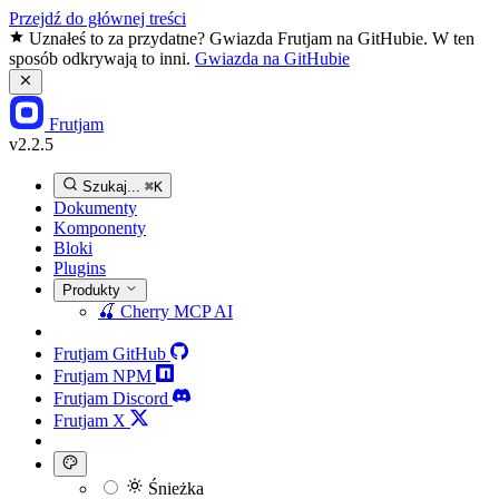
Przejdź do głównej treści
Uznałeś to za przydatne? Gwiazda Frutjam na GitHubie. W ten
sposób odkrywają to inni.
Gwiazda na GitHubie
Frutjam
v2.2.5
Szukaj...
⌘K
Dokumenty
Komponenty
Bloki
Plugins
Produkty
🍒
Cherry MCP
AI
Frutjam GitHub
Frutjam NPM
Frutjam Discord
Frutjam X
Śnieżka