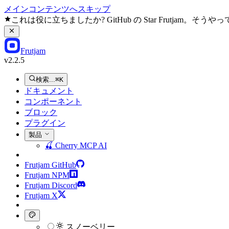
メインコンテンツへスキップ
これは役に立ちましたか? GitHub の Star Frutjam
Frutjam
v2.2.5
検索...
⌘K
ドキュメント
コンポーネント
ブロック
プラグイン
製品
🍒
Cherry MCP
AI
Frutjam GitHub
Frutjam NPM
Frutjam Discord
Frutjam X
スノーベリー