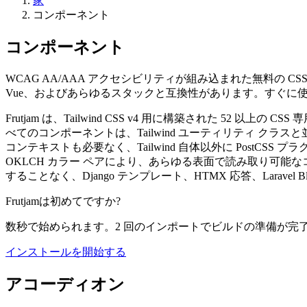
家
コンポーネント
コンポーネント
WCAG AA/AAA アクセシビリティが組み込まれた無料の CSS のみの
Vue、およびあらゆるスタックと互換性があります。すぐに
Frutjam は、Tailwind CSS v4 用に構築された 52 
べてのコンポーネントは、Tailwind ユーティリティ クラス
コンテキストも必要なく、Tailwind 自体以外に PostC
OKLCH カラー ペアにより、あらゆる表面で読み取り可能なコン
することなく、Django テンプレート、HTMX 応答、Laravel B
Frutjamは初めてですか?
数秒で始められます。2 回のインポートでビルドの準備が完
インストールを開始する
アコーディオン