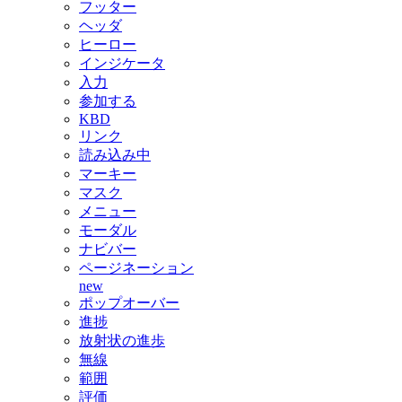
フッター
ヘッダ
ヒーロー
インジケータ
入力
参加する
KBD
リンク
読み込み中
マーキー
マスク
メニュー
モーダル
ナビバー
ページネーション
new
ポップオーバー
進捗
放射状の進歩
無線
範囲
評価